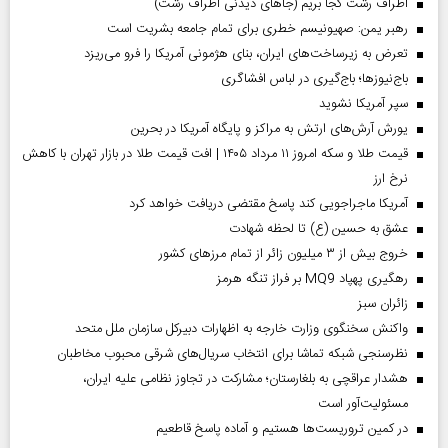
اطراف رشت کجا بریم (جاهای دیدنی اطراف رشت)
رهبر یمن: صهیونیسم خطری برای تمام جامعه بشریت است
تعرض به زیرساخت‌های ایران، بنای هژمونی آمریکا را فرو می‌ریزد
باج‌نیوزها؛ باج‌گیری در لباس افشاگری
سپر آمریکا نشوید
یورش آرش‌های ارتش به مراکز و پایگاه‌ آمریکا در بحرین
قیمت طلا و سکه امروز ۱۱ مرداد ۱۴۰۵ | افت قیمت طلا در بازار تهران با کاهش
نرخ ارز
آمریکا ماجراجویی کند پاسخ مقتضی دریافت خواهد کرد
عشق به حسین (ع) تا لحظه شهادت
خروج بیش از ۳ میلیون زائر از تمام مرز‌های کشور
رهگیری پهپاد MQ9 بر فراز تنگه هرمز
‌زائران سبز
واکنش سخنگوی وزارت خارجه به اظهارات دبیرکل سازمان ملل متحد
نظرسنجی شبکه تماشا برای انتخاب سریال‌های شرقی محبوب مخاطبان
هشدار عراقچی به بلغارستان؛ مشارکت در تجاوز نظامی علیه ایران،
مسئولیت‌آور است
در کمین تروریست‌ها هستیم و آماده پاسخ قاطعیم