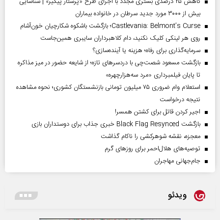
کاهش ۲۵ درصدی بستری مجدد با اجرای طرح «پرستار پیگیر» | شناسایی
بیش از ۳۰۰۰ مورد جدید سرطان در خانواده بیماران
Castlevania: Belmont’s Curse؛ بازگشت باشکوه شکارچیان خون‌آشام
روی هر لینکی کلیک نکنید، دام کلاهبرداران سایبری همین‌جاست
سرمایه‌گذاری برای رفاه؛ هزینه یا آینده‌سازی؟
بازگشت مسعود شصت‌چی با دردسر‌های تازه؛ از شایعه حضور در میز مذاکره
تا پایان فیلمبرداری «مرد سه‌هزارچهره»
استعلام وام ضروری ۷۵ میلیون تومانی بازنشستگان کشوری؛ نحوه مشاهده
نتیجه درخواست
اجیر کردن قاتل برای کشتن همسر!
بازگشت Black Flag Resynced خبری جذاب برای دوستداران بازی
معجزه، نقشه شوهرکشی را ناکام گذاشت
توصیه‌های هلال‌احمر برای روز‌های گرم
جام‌جهانی مهاجران
ویدئو