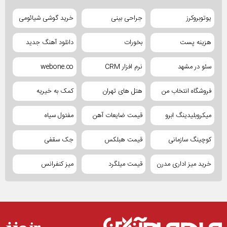
یوتوبروکرز
جراحی بینی
خرید گوشی شیائومی
هزینه پست
بخورات
دانلود آهنگ جدید
سئو در مشهد
نرم افزار CRM
webone.co
فروشگاه انتخاب من
هتل های تهران
کمک به خیریه
میکروبلیدینگ ابرو
قیمت ضایعات آهن
مفتول سیاه
کوچینگ سازمانی
قیمت هبلکس
جک سقفی
خرید میز اداری مدرن
قیمت میلگرد
میز کنفرانس