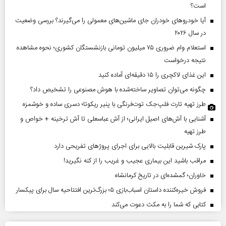
است؟
آیا خودروهای خودران جای ماشین‌های معمولی را می‌گیرند؟ بررسی وضعیت
در سال ۲۰۲۶
استعلام وام ضروری ۷۵ میلیون تومانی بازنشستگان کشوری؛ نحوه مشاهده
نتیجه درخواست
این غذای لاکچری را ۱۵ دقیقه‌ای آماده کنید
چگونه می‌توان تصاویر ساخته‌شده با هوش مصنوعی را تشخیص داد؟
طرز تهیه تارت فلپ‌جک توت‌فرنگی با پنیر ریکوتا؛ دسری ساده و خوشمزه
آشنایی با آش‌های اصیل ایرانی؛ از آش عباسعلی تا آش ترخینه + خواص و
طرز تهیه
پارک شیرین قابلیت‌ بالایی برای اجرای پروژهای تفریحی دارد
مراقب باشید این بیماری عجیب و غریب را از کنه نگیرید!
خاوران؛ گمشده‌ای در تاریخ کرمانشاه
فروش خیره‌کننده داستان اسباب‌بازی ۵؛ بزرگ‌ترین افتتاحیه سال برای پیکسار
کتابی که شما را به مکث دعوت می‌کند