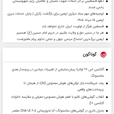
دهها فلسطینی بر اثر حملات شهرک نشینان و نظامیان رژیم صهیونیستی
زخمی شدند
توصیه‌های مهم ستاد مرکزی اربعین برای بازگشت زائران | پایان خدمات مرزی
اربعین ۱۵ مرداد ۱۴۰۵
فلسطین هرگز از اولویت ایران خارج نخواهد شد
هر جا در مسیر حق و ولایت باشیم، در حریم امام حسین (ع) هستیم
اربعین بزرگ‌ترین اجتماع مردمی جهان و تجلی تداوم پیام عاشوراست
گوناگون
گلکسی اس ۲۷ اولترا؛ پیش‌نمایشی از تغییرات بنیادین در پرچمدار بعدی
سامسونگ
رشد خیره‌کننده بازار توکن‌های هوش مصنوعی (AI)؛ از هیجان تا
زیرساخت‌های واقعی
انقلاب گوشی‌های تاشو‌ با طعم هوش مصنوعی؛ معرفی و مقایسه خانواده
گلکسی Z۸
بحران باتری در گوشی‌های سامسونگ؛ آیا به‌روزرسانی One UI ۸.۵ مقصر