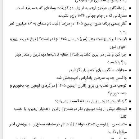
راهکارهای پیشگیری از گرمازدگی
راز ماندگاری «رادیو اربعین» از زبان دو گوینده؛ رسانه‌ای که حسینیه است
ستارگانی که در جام جهانی ۲۰۲۶ بازی نکردند
آغاز رسمی برنامه‌های اربعین ۱۴۰۵ در مرز‌ها | ثبت‌نام سماح به ۱.۷ میلیون نفر
رسید
قیمت قبر در بهشت زهرا (س) در سال ۱۴۰۵ چقدر است؟ | نرخ خرید، رزرو و
احیای قبور
چرا گرد و غبار در ایران تشدید شد؟ | حقابه تالاب‌ها مهم‌ترین راهکار مهار
ریزگردهاست
مجازات سنگین برای آدم‌ربایان گوش‌بر
واکسن جدید سرطان پانکراس امیدبخش شد
توصیه‌های تغذیه‌ای برای زائران اربعین ۱۴۰۵ | در گرمای اربعین چه بخوریم و
چه نخوریم؟
گره قتل در دی‌جی پارتی با ۵۰ قسم باز می‌شود
ثبت‌نام بیش از یک میلیون نفر در سماح | زائران «همیار اربعین» را نصب
کنند
متقاضیان ارز اربعین ۱۴۰۵ بخوانند | ثبت‌نام در سامانه سماح را به روز‌های آخر
موکول نکنید