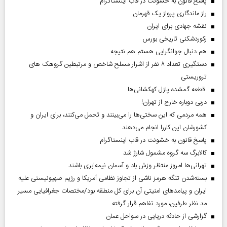
پاسخ قانون به خشونت در قاب اینستاگرام
راز ماندگاری پرواز یک قهرمان
نقشه جهادی برای ایران
رکوردشکنی تاریخی بورس
هم دنبال جوانگرایی هستم هم نتیجه
دستگیری تعداد ۸ نفر از اشرار مسلح شاخص و مرتبطین گروهک های
تروریستی
قطعه گمشده پازل کهکشانی‌ها
دربی دوباره خارج از تهران!
همه مردمی که این سختی‌ها را می‌بینند و تحمل می‌کنند، برای ایران و
کشورشان این کاررا انجام می‌دهند
پاسخ قانون به خشونت در قاب اینستاگرام
کالابرگ سه گروه مشمول شارژ شد
تهرانی‌ها امروز منتظر وزش باد و آسمان نیمه‌ابری باشند
بسته‌شدن تنگه هرمز ناشی از تجاوز نظامی آمریکا و رژیم صهیونیستی علیه
ایران و پیامد‌های امنیتی آن برای کل منطقه بود/مختصات جغرافیایی مسیر
مد نظر طرفین، مورد تفاهم قرار گرفته
گزارشی از حادثه دریایی در سواحل عمان