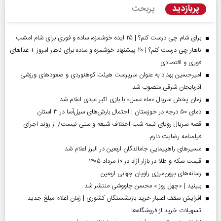
پربازدید
پربحث
برای شام چی درست کنم؟ | ۲۵ ایده خوشمزه، ساده و فوری برای شام امشب
ناهار چی درست کنم؟ | ۲۰ پیشنهاد خوشمزه و ساده برای ناهار امروز + غذاهای
فوری و اقتصادی
امیرحسین بهداد به عنوان سرپرست هیئت کوهنوردی و صعودهای ورزشی
آذربایجان شرقی منصوب شد
زمان پخش سریال «ماه عسل» با بازی اکبر عبدی اعلام شد
دمای ۵۰ درجه در خوزستان | احتمال بارش‌های سیل‌آسا در ۳ استان
قصه سریال رویای نیمه شب اختلاف شیعه و سنی نیست/ از روند اجرای
فیلمنامه رضایت دارم
مسیر‌های راهپیمایی جاماندگان اربعین در البرز اعلام شد
قیمت سکه و طلا در بازار آزاد در ۱۰ مرداد ۱۴۰۵
رسانه‌های برون‌مرزی راویان جهانی اربعین
ببینید | «چهل روز » محسن چاووشی منتشر شد
افزایش سقف اعتبار خرید بازنشستگان کشوری | زمان اعلام مبلغ جدید
تسهیلات خرید از فروشگاه‌ها