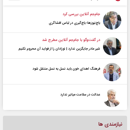
جام‌جم آنلاین بررسی کرد
باج‌نیوزها؛ باج‌گیری در لباس افشاگری
در گفت‌و‌گو با جام‌جم آنلاین مطرح شد
شیر مادر جایگزین ندارد | نوزادان را از فواید آن محروم نکنیم
فرهنگ اهدای خون باید نسل به نسل منتقل شود
عدالت در سلامت میانبر ندارد
نیازمندی ها