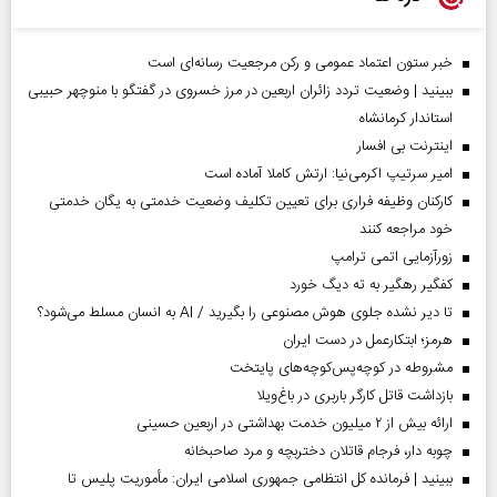
خبر ستون اعتماد عمومی و رکن مرجعیت رسانه‌ای است
ببینید | وضعیت تردد زائران اربعین در مرز خسروی در گفتگو با منوچهر حبیبی
استاندار کرمانشاه
اینترنت بی افسار
امیر سرتیپ اکرمی‌نیا: ارتش کاملا آماده است
کارکنان وظیفه فراری برای تعیین تکلیف وضعیت خدمتی به یگان خدمتی
خود مراجعه کنند
زورآزمایی اتمی ترامپ
کفگیر رهگیر به ته دیگ خورد
تا دیر نشده جلوی هوش مصنوعی را بگیرید / AI به انسان مسلط می‌شود؟
هرمز؛ ابتکارعمل در دست ایران
مشروطه در کوچه‌پس‌کوچه‌های پایتخت
بازداشت قاتل کارگر باربری در باغ‌ویلا
ارائه بیش از ۲ میلیون خدمت بهداشتی در اربعین حسینی
چوبه دار، فرجام قاتلان دختربچه و مرد صاحبخانه
ببینید | فرمانده کل انتظامی جمهوری اسلامی ایران­: مأموریت پلیس تا