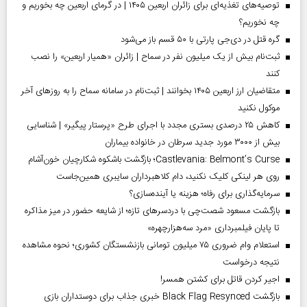
توصیه‌های تغذیه‌ای برای زائران اربعین ۱۴۰۵ | در گرمای اربعین چه بخوریم و
چه نخوریم؟
گره قتل در دی‌جی پارتی با ۵۰ قسم باز می‌شود
ثبت‌نام بیش از یک میلیون نفر در سماح | زائران «همیار اربعین» را نصب
کنند
متقاضیان ارز اربعین ۱۴۰۵ بخوانند | ثبت‌نام در سامانه سماح را به روز‌های آخر
موکول نکنید
کاهش ۲۵ درصدی بستری مجدد با اجرای طرح «پرستار پیگیر» | شناسایی
بیش از ۳۰۰۰ مورد جدید سرطان در خانواده بیماران
Castlevania: Belmont’s Curse؛ بازگشت باشکوه شکارچیان خون‌آشام
روی هر لینکی کلیک نکنید، دام کلاهبرداران سایبری همین‌جاست
سرمایه‌گذاری برای رفاه؛ هزینه یا آینده‌سازی؟
بازگشت مسعود شصت‌چی با دردسر‌های تازه؛ از شایعه حضور در میز مذاکره
تا پایان فیلمبرداری «مرد سه‌هزارچهره»
استعلام وام ضروری ۷۵ میلیون تومانی بازنشستگان کشوری؛ نحوه مشاهده
نتیجه درخواست
اجیر کردن قاتل برای کشتن همسر!
بازگشت Black Flag Resynced خبری جذاب برای دوستداران بازی