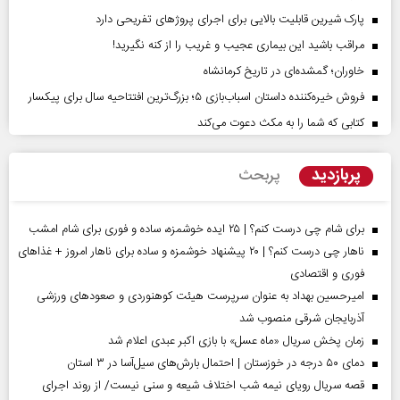
پارک شیرین قابلیت‌ بالایی برای اجرای پروژهای تفریحی دارد
مراقب باشید این بیماری عجیب و غریب را از کنه نگیرید!
خاوران؛ گمشده‌ای در تاریخ کرمانشاه
فروش خیره‌کننده داستان اسباب‌بازی ۵؛ بزرگ‌ترین افتتاحیه سال برای پیکسار
کتابی که شما را به مکث دعوت می‌کند
پربازدید
پربحث
برای شام چی درست کنم؟ | ۲۵ ایده خوشمزه، ساده و فوری برای شام امشب
ناهار چی درست کنم؟ | ۲۰ پیشنهاد خوشمزه و ساده برای ناهار امروز + غذاهای
فوری و اقتصادی
امیرحسین بهداد به عنوان سرپرست هیئت کوهنوردی و صعودهای ورزشی
آذربایجان شرقی منصوب شد
زمان پخش سریال «ماه عسل» با بازی اکبر عبدی اعلام شد
دمای ۵۰ درجه در خوزستان | احتمال بارش‌های سیل‌آسا در ۳ استان
قصه سریال رویای نیمه شب اختلاف شیعه و سنی نیست/ از روند اجرای