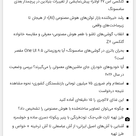
گلکسی اس ۲۷ اولترا؛ پیش‌نمایشی از تغییرات بنیادین در پرچمدار بعدی
سامسونگ
رشد خیره‌کننده بازار توکن‌های هوش مصنوعی (AI)؛ از هیجان تا
زیرساخت‌های واقعی
انقلاب گوشی‌های تاشو‌ با طعم هوش مصنوعی؛ معرفی و مقایسه خانواده
گلکسی Z۸
بحران باتری در گوشی‌های سامسونگ؛ آیا به‌روزرسانی One UI ۸.۵ مقصر
است؟
آیا خودروهای خودران جای ماشین‌های معمولی را می‌گیرند؟ بررسی وضعیت
در سال ۲۰۲۶
استعلام وام ضروری ۷۵ میلیون تومانی بازنشستگان کشوری؛ نحوه مشاهده
نتیجه درخواست
این غذای لاکچری را ۱۵ دقیقه‌ای آماده کنید
چگونه می‌توان تصاویر ساخته‌شده با هوش مصنوعی را تشخیص داد؟
طرز تهیه تارت فلپ‌جک توت‌فرنگی با پنیر ریکوتا؛ دسری ساده و خوشمزه
آشنایی با آش‌های اصیل ایرانی؛ از آش عباسعلی تا آش ترخینه + خواص و
طرز تهیه