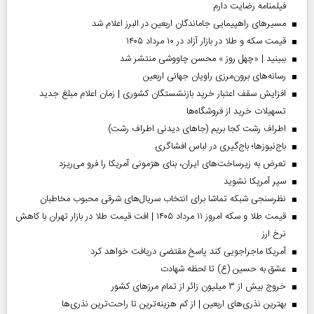
فیلمنامه رضایت دارم
مسیر‌های راهپیمایی جاماندگان اربعین در البرز اعلام شد
قیمت سکه و طلا در بازار آزاد در ۱۰ مرداد ۱۴۰۵
ببینید | «چهل روز » محسن چاووشی منتشر شد
رسانه‌های برون‌مرزی راویان جهانی اربعین
افزایش سقف اعتبار خرید بازنشستگان کشوری | زمان اعلام مبلغ جدید
تسهیلات خرید از فروشگاه‌ها
اطراف رشت کجا بریم (جاهای دیدنی اطراف رشت)
باج‌نیوزها؛ باج‌گیری در لباس افشاگری
تعرض به زیرساخت‌های ایران، بنای هژمونی آمریکا را فرو می‌ریزد
سپر آمریکا نشوید
نظرسنجی شبکه تماشا برای انتخاب سریال‌های شرقی محبوب مخاطبان
قیمت طلا و سکه امروز ۱۱ مرداد ۱۴۰۵ | افت قیمت طلا در بازار تهران با کاهش
نرخ ارز
آمریکا ماجراجویی کند پاسخ مقتضی دریافت خواهد کرد
عشق به حسین (ع) تا لحظه شهادت
خروج بیش از ۳ میلیون زائر از تمام مرز‌های کشور
بهترین نذری‌های اربعین | از کم هزینه‌ترین تا راحت‌ترین نذری‌ها