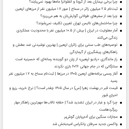
چرا برخی بیماران بعد از کرونا و آنفلوآنزا ماه‌ها بهبود نمی‌یابند؟
ثبت‌نام ۲.۵ میلیون زائر در سماح | عبور ۱.۷ میلیون نفر از مرز‌های اربعین
چرا بعد از سفرهای طولانی گوارش‌تان به هم می‌ریزد؟
چرا ساختمان‌های ناایمن تهران تعیین تکلیف نمی‌شوند؟
آمار معلولیت در ایران | بیش از ۱۰.۵ میلیون نفر با محدودیت عملکردی
زندگی می‌کنند
توصیه‌های طب سنتی برای زائران اربعین | بهترین نوشیدنی ضد عطش و
راهکارهای پیشگیری از گرمازدگی
راز ماندگاری «رادیو اربعین» از زبان دو گوینده؛ رسانه‌ای که حسینیه است
ستارگانی که در جام جهانی ۲۰۲۶ بازی نکردند
آغاز رسمی برنامه‌های اربعین ۱۴۰۵ در مرز‌ها | ثبت‌نام سماح به ۱.۷ میلیون نفر
رسید
قیمت قبر در بهشت زهرا (س) در سال ۱۴۰۵ چقدر است؟ | نرخ خرید، رزرو و
احیای قبور
چرا گرد و غبار در ایران تشدید شد؟ | حقابه تالاب‌ها مهم‌ترین راهکار مهار
ریزگردهاست
مجازات سنگین برای آدم‌ربایان گوش‌بر
واکسن جدید سرطان پانکراس امیدبخش شد