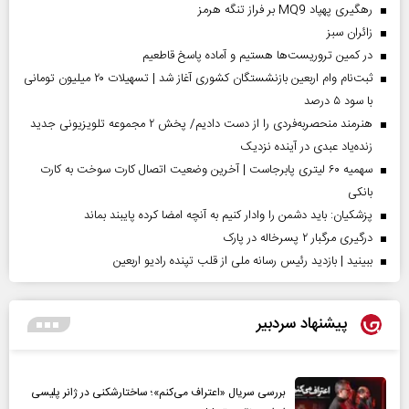
رهگیری پهپاد MQ9 بر فراز تنگه هرمز
‌زائران سبز
در کمین تروریست‌ها هستیم و آماده پاسخ قاطعیم
ثبت‌نام وام اربعین بازنشستگان کشوری آغاز شد | تسهیلات ۲۰ میلیون تومانی
با سود ۵ درصد
هنرمند منحصر‌به‌فردی را از دست دادیم/ پخش ۲ مجموعه تلویزیونی جدید
زنده‌یاد عبدی در آینده نزدیک
سهمیه ۶۰ لیتری پابرجاست | آخرین وضعیت اتصال کارت سوخت به کارت
بانکی
پزشکیان: باید دشمن را وادار کنیم به آنچه امضا کرده پایبند بماند
درگیری مرگبار ۲ پسرخاله در پارک
ببینید | بازدید رئیس رسانه ملی از قلب تپنده رادیو اربعین
پیشنهاد سردبیر
بررسی سریال «اعتراف می‌کنم»؛ ساختارشکنی در ژانر پلیسی