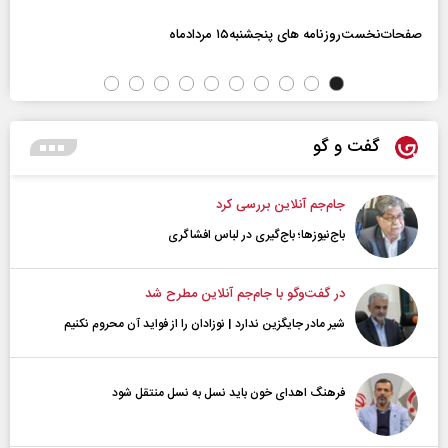
صفحات‌نخست‌روزنامه ها‌ی پنجشنبه‌۱۵ مردادماه
گفت و گو
جام‌جم آنلاین بررسی کرد
باج‌نیوزها؛ باج‌گیری در لباس افشاگری
در گفت‌و‌گو با جام‌جم آنلاین مطرح شد
شیر مادر جایگزین ندارد | نوزادان را از فواید آن محروم نکنیم
فرهنگ اهدای خون باید نسل به نسل منتقل شود