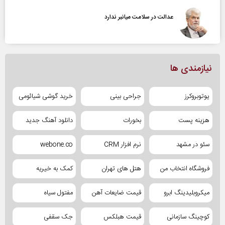
عدالت در سلامت میانبر ندارد
نیازمندی ها
یوتوبروکرز
جراحی بینی
خرید گوشی شیائومی
هزینه پست
بخورات
دانلود آهنگ جدید
سئو در مشهد
نرم افزار CRM
webone.co
فروشگاه انتخاب من
هتل های تهران
کمک به خیریه
میکروبلیدینگ ابرو
قیمت ضایعات آهن
مفتول سیاه
کوچینگ سازمانی
قیمت هبلکس
جک سقفی