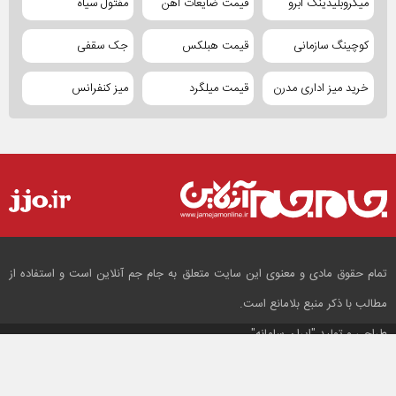
میکروبلیدینگ ابرو
قیمت ضایعات آهن
مفتول سیاه
کوچینگ سازمانی
قیمت هبلکس
جک سقفی
خرید میز اداری مدرن
قیمت میلگرد
میز کنفرانس
تمام حقوق مادی و معنوی این سایت متعلق به جام جم آنلاین است و استفاده از
مطالب با ذکر منبع بلامانع است.
طراحی و تولید
"ایران سامانه"