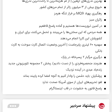
بهترین نذری‌های اربعین | از کم هزینه‌ترین تا راحت‌ترین نذری‌ها
خروج بیش از ۳ میلیون زائر از تمام مرز‌های کشور
رهگیری پهپاد MQ9 بر فراز تنگه هرمز
‌زائران سبز
در کمین تروریست‌ها هستیم و آماده پاسخ قاطعیم
همه مردمی که این سختی‌ها را می‌بینند و تحمل می‌کنند، برای ایران و
کشورشان این کاررا انجام می‌دهند
سهمیه ۶۰ لیتری پابرجاست | آخرین وضعیت اتصال کارت سوخت به کارت
بانکی
درگیری مرگبار ۲ پسرخاله در پارک
هنرمند منحصر‌به‌فردی را از دست دادیم/ پخش ۲ مجموعه تلویزیونی جدید
زنده‌یاد عبدی در آینده نزدیک
پزشکیان: باید دشمن را وادار کنیم به آنچه امضا کرده پایبند بماند
لغو تحریم‌های ایران از سوی آمریکا صحت ندارد
پاسخ قانون به خشونت در قاب اینستاگرام
پیشنهاد سردبیر