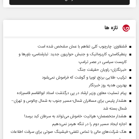
تازه ها
قشقاوی: چارچوب کلی تفاهم با عمان مشخص شده است
پنطیکاستی، کاریزماتیک و جنبش حواریون جدید: تبارشناسی، باور‌ها و
کاربست سیاسی در عصر ترامپ
خبرنگاران؛ راویان حقیقت جنگ
ترکیب طلایی برنج، لوبیا و گوشت که فراموش نمی‌شود
بهترین هدیه روز خبرنگار
پیام تسلیت معاون وزیر ارشاد در پی درگذشت استاد ابوالقاسم قاسم‌زاده
هشدار پلیس برای مسافران شمال؛ مسیر جنوب به شمال چالوس و تهران–
شمال بسته شد
هشدار متخصصان؛ هپاتیت خاموش می‌تواند به سرطان کبد برسد!
اجازه ایجاد مسیر دوم را در تنگه هرمز نمی‌دهیم
هک شرکت‌های مالی با تماس تلفنی؛ فیشینگ صوتی برای سرقت اطلاعات