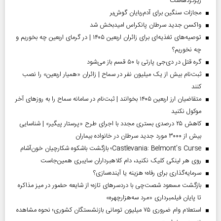
ریزگردهاست
مجازات سنگین برای آدم‌ربایان گوش‌بر
واکسن جدید سرطان پانکراس امیدبخش شد
توصیه‌های تغذیه‌ای برای زائران اربعین ۱۴۰۵ | در گرمای اربعین چه بخوریم و
چه نخوریم؟
گره قتل در دی‌جی پارتی با ۵۰ قسم باز می‌شود
ثبت‌نام بیش از یک میلیون نفر در سماح | زائران «همیار اربعین» را نصب
کنند
متقاضیان ارز اربعین ۱۴۰۵ بخوانند | ثبت‌نام در سامانه سماح را به روز‌های آخر
موکول نکنید
کاهش ۲۵ درصدی بستری مجدد با اجرای طرح «پرستار پیگیر» | شناسایی
بیش از ۳۰۰۰ مورد جدید سرطان در خانواده بیماران
Castlevania: Belmont’s Curse؛ بازگشت باشکوه شکارچیان خون‌آشام
روی هر لینکی کلیک نکنید، دام کلاهبرداران سایبری همین‌جاست
سرمایه‌گذاری برای رفاه؛ هزینه یا آینده‌سازی؟
بازگشت مسعود شصت‌چی با دردسر‌های تازه؛ از شایعه حضور در میز مذاکره
تا پایان فیلمبرداری «مرد سه‌هزارچهره»
استعلام وام ضروری ۷۵ میلیون تومانی بازنشستگان کشوری؛ نحوه مشاهده