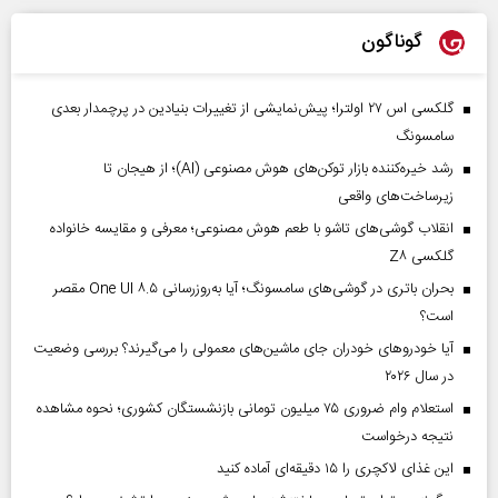
گوناگون
گلکسی اس ۲۷ اولترا؛ پیش‌نمایشی از تغییرات بنیادین در پرچمدار بعدی
سامسونگ
رشد خیره‌کننده بازار توکن‌های هوش مصنوعی (AI)؛ از هیجان تا
زیرساخت‌های واقعی
انقلاب گوشی‌های تاشو‌ با طعم هوش مصنوعی؛ معرفی و مقایسه خانواده
گلکسی Z۸
بحران باتری در گوشی‌های سامسونگ؛ آیا به‌روزرسانی One UI ۸.۵ مقصر
است؟
آیا خودروهای خودران جای ماشین‌های معمولی را می‌گیرند؟ بررسی وضعیت
در سال ۲۰۲۶
استعلام وام ضروری ۷۵ میلیون تومانی بازنشستگان کشوری؛ نحوه مشاهده
نتیجه درخواست
این غذای لاکچری را ۱۵ دقیقه‌ای آماده کنید