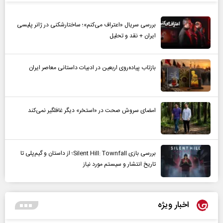
بررسی سریال «اعتراف می‌کنم»؛ ساختارشکنی در ژانر پلیسی
ایران + نقد و تحلیل
بازتاب پیاده‌روی اربعین در ادبیات داستانی معاصر ایران
امضای سروش صحت در «استخر» دیگر غافلگیر نمی‌کند
بررسی بازی Silent Hill: Townfall؛ از داستان و گیم‌پلی تا
تاریخ انتشار و سیستم مورد نیاز
اخبار ویژه