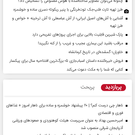
چگونه می‌توان تصاویر ساخته‌شده با هوش مصنوعی را تشخیص داد؟
طرز تهیه تارت فلپ‌جک توت‌فرنگی با پنیر ریکوتا؛ دسری ساده و خوشمزه
آشنایی با آش‌های اصیل ایرانی؛ از آش عباسعلی تا آش ترخینه + خواص و
طرز تهیه
پارک شیرین قابلیت‌ بالایی برای اجرای پروژهای تفریحی دارد
مراقب باشید این بیماری عجیب و غریب را از کنه نگیرید!
خاوران؛ گمشده‌ای در تاریخ کرمانشاه
فروش خیره‌کننده داستان اسباب‌بازی ۵؛ بزرگ‌ترین افتتاحیه سال برای پیکسار
کتابی که شما را به مکث دعوت می‌کند
پربازدید
پربحث
ناهار چی درست کنم؟ | ۲۰ پیشنهاد خوشمزه و ساده برای ناهار امروز + غذاهای
فوری و اقتصادی
امیرحسین بهداد به عنوان سرپرست هیئت کوهنوردی و صعودهای ورزشی
آذربایجان شرقی منصوب شد