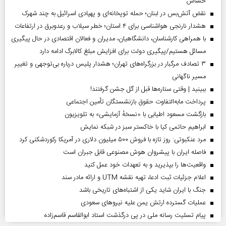
حساس
نقض آتش‌بس در لبنان؛ حمله توپخانه‌ای و پهپادی اسرائیل به چند شهرک
هشدار نارنجی هواشناسی برای ۴ استان؛ خطر سیلاب و رعدوبرق در ارتفاعات
با همراهی کارشناسان، دانشگاهیان، مدیران و فعالان اقتصادی در حال پیگیری
مسائل هستیم/پیگیری دولت برای افزایش مبلغ کالابرگ ادامه دارد
۳ تصادف مرگبار در بزرگراه‌های تهران؛ هشدار پلیس درباره بی‌توجهی و تغییر
مسیر ناگهانی
ببینید | وقتی ستاره‌ها قبل از گل جشن گرفتند!
پرداخت مابه‌التفاوت حقوق بازنشستگان تأمین اجتماعی
بازگشت مسعود اطیابی با «نسخهٔ آزمایشی» به تلویزیون
ابراهیم حاتمی کیا با خاکستر سبز در شبکه نمایش
مرد عنکبوتی: روز تازه با فروش ۵۰۰ میلیون دلاری در آمریکا رکوردشکنی کرد
فاصله ایران با پیشرو‌ان هوش مصنوعی قابل جبران است
واقعیت‌ها را بپذیرید و به تعهدات خود عمل کنید
اعلام جزئیات ثبت ادعا، تهیه نقشه UTM و ارائه مادر سند
جنگ با ایران شاید یکی از اشتباه‌های تاریخی باشد
عملیات گسترده ارتش یمن علیه نیروهای سعودی
پیام تسلیت رسانه ملی در پی درگذشت استاد ابوالقاسم قاسم‌زاده