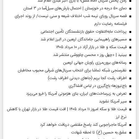
زمان پخش سریال «ماه عسل» با بازی اکبر عبدی اعلام شد
دمای ۵۰ درجه در خوزستان | احتمال بارش‌های سیل‌آسا در ۳ استان
قصه سریال رویای نیمه شب اختلاف شیعه و سنی نیست/ از روند اجرای
فیلمنامه رضایت دارم
پرداخت مابه‌التفاوت حقوق بازنشستگان تأمین اجتماعی
مسیر‌های راهپیمایی جاماندگان اربعین در البرز اعلام شد
قیمت سکه و طلا در بازار آزاد در ۱۰ مرداد ۱۴۰۵
ببینید | «چهل روز » محسن چاووشی منتشر شد
رسانه‌های برون‌مرزی راویان جهانی اربعین
نظرسنجی شبکه تماشا برای انتخاب سریال‌های شرقی محبوب مخاطبان
اطراف رشت کجا بریم (جاهای دیدنی اطراف رشت)
باج‌نیوزها؛ باج‌گیری در لباس افشاگری
تعرض به زیرساخت‌های ایران، بنای هژمونی آمریکا را فرو می‌ریزد
سپر آمریکا نشوید
قیمت طلا و سکه امروز ۱۱ مرداد ۱۴۰۵ | افت قیمت طلا در بازار تهران با کاهش
نرخ ارز
آمریکا ماجراجویی کند پاسخ مقتضی دریافت خواهد کرد
عشق به حسین (ع) تا لحظه شهادت