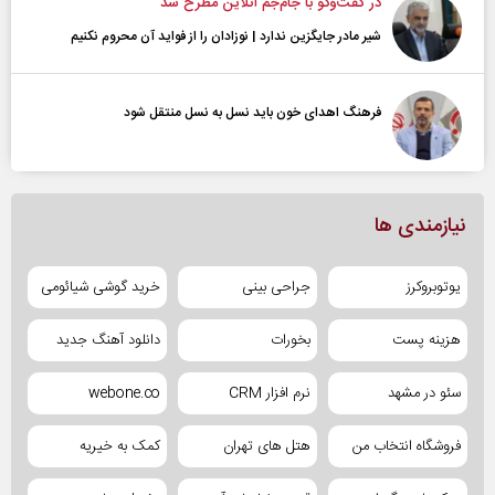
در گفت‌و‌گو با جام‌جم آنلاین مطرح شد
شیر مادر جایگزین ندارد | نوزادان را از فواید آن محروم نکنیم
فرهنگ اهدای خون باید نسل به نسل منتقل شود
نیازمندی ها
یوتوبروکرز
جراحی بینی
خرید گوشی شیائومی
هزینه پست
بخورات
دانلود آهنگ جدید
سئو در مشهد
نرم افزار CRM
webone.co
فروشگاه انتخاب من
هتل های تهران
کمک به خیریه