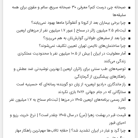
صبحانه چی درست کنم؟ معرفی ۳۰ صبحانه سریع، سالم و مقوی برای همه
سلیقه‌ها
چرا برخی بیماران بعد از کرونا و آنفلوآنزا ماه‌ها بهبود نمی‌یابند؟
ثبت‌نام ۲.۵ میلیون زائر در سماح | عبور ۱.۷ میلیون نفر از مرز‌های اربعین
چرا بعد از سفرهای طولانی گوارش‌تان به هم می‌ریزد؟
چرا ساختمان‌های ناایمن تهران تعیین تکلیف نمی‌شوند؟
آمار معلولیت در ایران | بیش از ۱۰.۵ میلیون نفر با محدودیت عملکردی
زندگی می‌کنند
توصیه‌های طب سنتی برای زائران اربعین | بهترین نوشیدنی ضد عطش و
راهکارهای پیشگیری از گرمازدگی
راز ماندگاری «رادیو اربعین» از زبان دو گوینده؛ رسانه‌ای که حسینیه است
ستارگانی که در جام جهانی ۲۰۲۶ بازی نکردند
آغاز رسمی برنامه‌های اربعین ۱۴۰۵ در مرز‌ها | ثبت‌نام سماح به ۱.۷ میلیون نفر
رسید
قیمت قبر در بهشت زهرا (س) در سال ۱۴۰۵ چقدر است؟ | نرخ خرید، رزرو و
احیای قبور
چرا گرد و غبار در ایران تشدید شد؟ | حقابه تالاب‌ها مهم‌ترین راهکار مهار