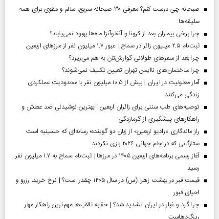
صبحانه چی درست کنم؟ معرفی ۳۰ صبحانه سریع، سالم و مقوی برای همه
سلیقه‌ها
چرا برخی بیماران بعد از کرونا و آنفلوآنزا ماه‌ها بهبود نمی‌یابند؟
ثبت‌نام ۲.۵ میلیون زائر در سماح | عبور ۱.۷ میلیون نفر از مرز‌های اربعین
چرا بعد از سفرهای طولانی گوارش‌تان به هم می‌ریزد؟
چرا ساختمان‌های ناایمن تهران تعیین تکلیف نمی‌شوند؟
آمار معلولیت در ایران | بیش از ۱۰.۵ میلیون نفر با محدودیت عملکردی
زندگی می‌کنند
توصیه‌های طب سنتی برای زائران اربعین | بهترین نوشیدنی ضد عطش و
راهکارهای پیشگیری از گرمازدگی
راز ماندگاری «رادیو اربعین» از زبان دو گوینده؛ رسانه‌ای که حسینیه است
ستارگانی که در جام جهانی ۲۰۲۶ بازی نکردند
آغاز رسمی برنامه‌های اربعین ۱۴۰۵ در مرز‌ها | ثبت‌نام سماح به ۱.۷ میلیون نفر
رسید
قیمت قبر در بهشت زهرا (س) در سال ۱۴۰۵ چقدر است؟ | نرخ خرید، رزرو و
احیای قبور
چرا گرد و غبار در ایران تشدید شد؟ | حقابه تالاب‌ها مهم‌ترین راهکار مهار
ریزگردهاست