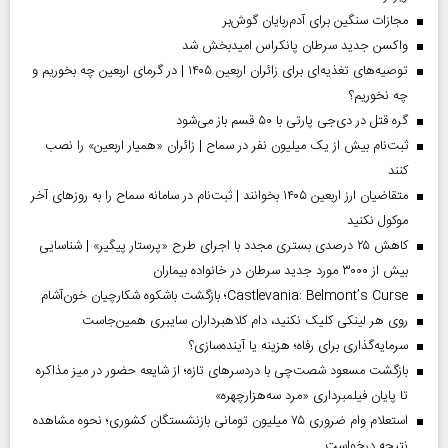
مجازات سنگین برای آدم‌ربایان گوش‌بر
واکسن جدید سرطان پانکراس امیدبخش شد
توصیه‌های تغذیه‌ای برای زائران اربعین ۱۴۰۵ | در گرمای اربعین چه بخوریم و
چه نخوریم؟
گره قتل در دی‌جی پارتی با ۵۰ قسم باز می‌شود
ثبت‌نام بیش از یک میلیون نفر در سماح | زائران «همیار اربعین» را نصب
کنند
متقاضیان ارز اربعین ۱۴۰۵ بخوانند | ثبت‌نام در سامانه سماح را به روز‌های آخر
موکول نکنید
کاهش ۲۵ درصدی بستری مجدد با اجرای طرح «پرستار پیگیر» | شناسایی
بیش از ۳۰۰۰ مورد جدید سرطان در خانواده بیماران
Castlevania: Belmont’s Curse؛ بازگشت باشکوه شکارچیان خون‌آشام
روی هر لینکی کلیک نکنید، دام کلاهبرداران سایبری همین‌جاست
سرمایه‌گذاری برای رفاه؛ هزینه یا آینده‌سازی؟
بازگشت مسعود شصت‌چی با دردسر‌های تازه؛ از شایعه حضور در میز مذاکره
تا پایان فیلمبرداری «مرد سه‌هزارچهره»
استعلام وام ضروری ۷۵ میلیون تومانی بازنشستگان کشوری؛ نحوه مشاهده
نتیجه درخواست