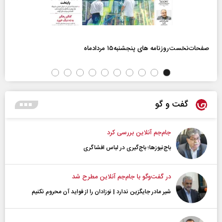
صفحات‌نخست‌روزنامه ها‌ی پنجشنبه‌۱۵ مردادماه
گفت و گو
جام‌جم آنلاین بررسی کرد
باج‌نیوزها؛ باج‌گیری در لباس افشاگری
در گفت‌و‌گو با جام‌جم آنلاین مطرح شد
شیر مادر جایگزین ندارد | نوزادان را از فواید آن محروم نکنیم