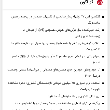
گوناگون
گلکسی اس ۲۷ اولترا؛ پیش‌نمایشی از تغییرات بنیادین در پرچمدار بعدی
سامسونگ
رشد خیره‌کننده بازار توکن‌های هوش مصنوعی (AI)؛ از هیجان تا
زیرساخت‌های واقعی
انقلاب گوشی‌های تاشو‌ با طعم هوش مصنوعی؛ معرفی و مقایسه خانواده
گلکسی Z۸
بحران باتری در گوشی‌های سامسونگ؛ آیا به‌روزرسانی One UI ۸.۵ مقصر
است؟
آیا خودروهای خودران جای ماشین‌های معمولی را می‌گیرند؟ بررسی وضعیت
در سال ۲۰۲۶
استعلام وام ضروری ۷۵ میلیون تومانی بازنشستگان کشوری؛ نحوه مشاهده
نتیجه درخواست
این غذای لاکچری را ۱۵ دقیقه‌ای آماده کنید
چگونه می‌توان تصاویر ساخته‌شده با هوش مصنوعی را تشخیص داد؟