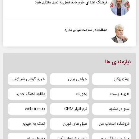
فرهنگ اهدای خون باید نسل به نسل منتقل شود
عدالت در سلامت میانبر ندارد
نیازمندی ها
یوتوبروکرز
جراحی بینی
خرید گوشی شیائومی
هزینه پست
بخورات
دانلود آهنگ جدید
سئو در مشهد
نرم افزار CRM
webone.co
فروشگاه انتخاب من
هتل های تهران
کمک به خیریه
میکروبلیدینگ ابرو
قیمت ضایعات آهن
مفتول سیاه