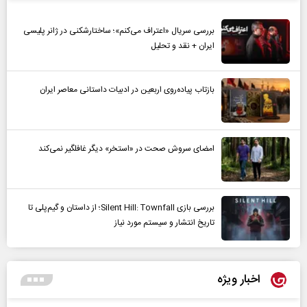
بررسی سریال «اعتراف می‌کنم»؛ ساختارشکنی در ژانر پلیسی
ایران + نقد و تحلیل
بازتاب پیاده‌روی اربعین در ادبیات داستانی معاصر ایران
امضای سروش صحت در «استخر» دیگر غافلگیر نمی‌کند
بررسی بازی Silent Hill: Townfall؛ از داستان و گیم‌پلی تا
تاریخ انتشار و سیستم مورد نیاز
اخبار ویژه