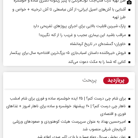
طرز تهیه تارت فلپ‌جک توت‌فرنگی با پنیر ریکوتا؛ دسری ساده و خوشمزه
آشنایی با آش‌های اصیل ایرانی؛ از آش عباسعلی تا آش ترخینه + خواص و
طرز تهیه
پارک شیرین قابلیت‌ بالایی برای اجرای پروژهای تفریحی دارد
مراقب باشید این بیماری عجیب و غریب را از کنه نگیرید!
خاوران؛ گمشده‌ای در تاریخ کرمانشاه
فروش خیره‌کننده داستان اسباب‌بازی ۵؛ بزرگ‌ترین افتتاحیه سال برای پیکسار
کتابی که شما را به مکث دعوت می‌کند
پربازدید
پربحث
برای شام چی درست کنم؟ | ۲۵ ایده خوشمزه، ساده و فوری برای شام امشب
ناهار چی درست کنم؟ | ۲۰ پیشنهاد خوشمزه و ساده برای ناهار امروز + غذاهای
فوری و اقتصادی
امیرحسین بهداد به عنوان سرپرست هیئت کوهنوردی و صعودهای ورزشی
آذربایجان شرقی منصوب شد
زمان پخش سریال «ماه عسل» با بازی اکبر عبدی اعلام شد