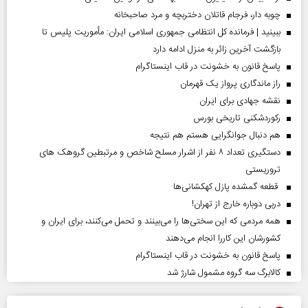
چوبه دار، فرجام قاتلان دختربچه و مرد صاحبخانه
ببینید | فرمانده کل انتظامی جمهوری اسلامی ایران­: مأموریت پلیس تا
بازگشت آخرین زائر به منزل ادامه دارد
پاسخ قانون به خشونت در قاب اینستاگرام
راز ماندگاری پرواز یک قهرمان
نقشه جهادی برای ایران
رکوردشکنی تاریخی بورس
هم دنبال جوانگرایی هستم هم نتیجه
دستگیری تعداد ۸ نفر از اشرار مسلح شاخص و مرتبطین گروهک های
تروریستی
قطعه گمشده پازل کهکشانی‌ها
دربی دوباره خارج از تهران!
همه مردمی که این سختی‌ها را می‌بینند و تحمل می‌کنند، برای ایران و
کشورشان این کاررا انجام می‌دهند
پاسخ قانون به خشونت در قاب اینستاگرام
کالابرگ سه گروه مشمول شارژ شد