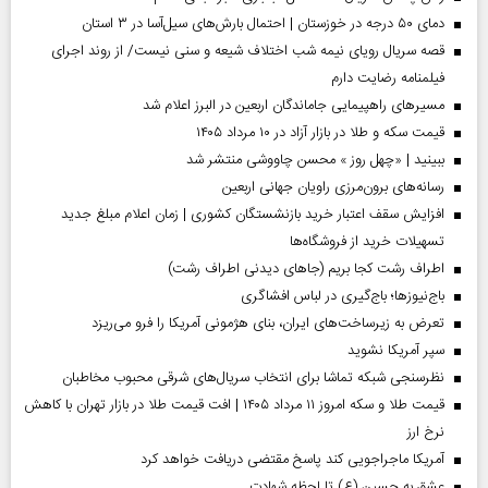
دمای ۵۰ درجه در خوزستان | احتمال بارش‌های سیل‌آسا در ۳ استان
قصه سریال رویای نیمه شب اختلاف شیعه و سنی نیست/ از روند اجرای
فیلمنامه رضایت دارم
مسیر‌های راهپیمایی جاماندگان اربعین در البرز اعلام شد
قیمت سکه و طلا در بازار آزاد در ۱۰ مرداد ۱۴۰۵
ببینید | «چهل روز » محسن چاووشی منتشر شد
رسانه‌های برون‌مرزی راویان جهانی اربعین
افزایش سقف اعتبار خرید بازنشستگان کشوری | زمان اعلام مبلغ جدید
تسهیلات خرید از فروشگاه‌ها
اطراف رشت کجا بریم (جاهای دیدنی اطراف رشت)
باج‌نیوزها؛ باج‌گیری در لباس افشاگری
تعرض به زیرساخت‌های ایران، بنای هژمونی آمریکا را فرو می‌ریزد
سپر آمریکا نشوید
نظرسنجی شبکه تماشا برای انتخاب سریال‌های شرقی محبوب مخاطبان
قیمت طلا و سکه امروز ۱۱ مرداد ۱۴۰۵ | افت قیمت طلا در بازار تهران با کاهش
نرخ ارز
آمریکا ماجراجویی کند پاسخ مقتضی دریافت خواهد کرد
عشق به حسین (ع) تا لحظه شهادت