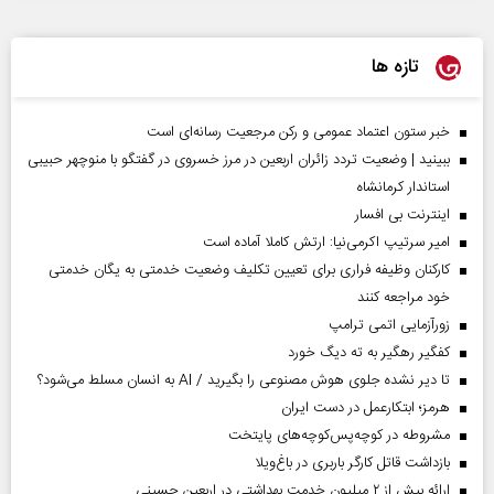
تازه ها
خبر ستون اعتماد عمومی و رکن مرجعیت رسانه‌ای است
ببینید | وضعیت تردد زائران اربعین در مرز خسروی در گفتگو با منوچهر حبیبی
استاندار کرمانشاه
اینترنت بی افسار
امیر سرتیپ اکرمی‌نیا: ارتش کاملا آماده است
کارکنان وظیفه فراری برای تعیین تکلیف وضعیت خدمتی به یگان خدمتی
خود مراجعه کنند
زورآزمایی اتمی ترامپ
کفگیر رهگیر به ته دیگ خورد
تا دیر نشده جلوی هوش مصنوعی را بگیرید / AI به انسان مسلط می‌شود؟
هرمز؛ ابتکارعمل در دست ایران
مشروطه در کوچه‌پس‌کوچه‌های پایتخت
بازداشت قاتل کارگر باربری در باغ‌ویلا
ارائه بیش از ۲ میلیون خدمت بهداشتی در اربعین حسینی