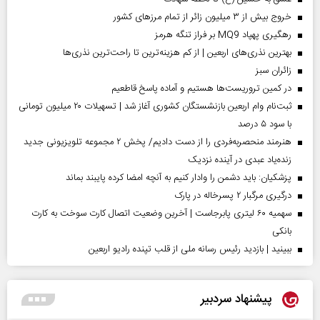
خروج بیش از ۳ میلیون زائر از تمام مرز‌های کشور
رهگیری پهپاد MQ9 بر فراز تنگه هرمز
بهترین نذری‌های اربعین | از کم هزینه‌ترین تا راحت‌ترین نذری‌ها
‌زائران سبز
در کمین تروریست‌ها هستیم و آماده پاسخ قاطعیم
ثبت‌نام وام اربعین بازنشستگان کشوری آغاز شد | تسهیلات ۲۰ میلیون تومانی
با سود ۵ درصد
هنرمند منحصر‌به‌فردی را از دست دادیم/ پخش ۲ مجموعه تلویزیونی جدید
زنده‌یاد عبدی در آینده نزدیک
پزشکیان: باید دشمن را وادار کنیم به آنچه امضا کرده پایبند بماند
درگیری مرگبار ۲ پسرخاله در پارک
سهمیه ۶۰ لیتری پابرجاست | آخرین وضعیت اتصال کارت سوخت به کارت
بانکی
ببینید | بازدید رئیس رسانه ملی از قلب تپنده رادیو اربعین
پیشنهاد سردبیر