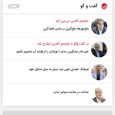
گفت و گو
جام‌جم آنلاین بررسی کرد
باج‌نیوزها؛ باج‌گیری در لباس افشاگری
در گفت‌و‌گو با جام‌جم آنلاین مطرح شد
شیر مادر جایگزین ندارد | نوزادان را از فواید آن محروم نکنیم
فرهنگ اهدای خون باید نسل به نسل منتقل شود
عدالت در سلامت میانبر ندارد