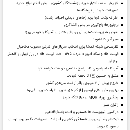
افزایش سقف اعتبار خرید بازنشستگان کشوری | زمان اعلام مبلغ جدید
تسهیلات خرید از فروشگاه‌ها
اطراف رشت کجا بریم (جاهای دیدنی اطراف رشت)
باج‌نیوزها؛ باج‌گیری در لباس افشاگری
تعرض به زیرساخت‌های ایران، بنای هژمونی آمریکا را فرو می‌ریزد
سپر آمریکا نشوید
نظرسنجی شبکه تماشا برای انتخاب سریال‌های شرقی محبوب مخاطبان
قیمت طلا و سکه امروز ۱۱ مرداد ۱۴۰۵ | افت قیمت طلا در بازار تهران با کاهش
نرخ ارز
آمریکا ماجراجویی کند پاسخ مقتضی دریافت خواهد کرد
عشق به حسین (ع) تا لحظه شهادت
خروج بیش از ۳ میلیون زائر از تمام مرز‌های کشور
بهترین نذری‌های اربعین | از کم هزینه‌ترین تا راحت‌ترین نذری‌ها
رهگیری پهپاد MQ9 بر فراز تنگه هرمز
‌زائران سبز
در کمین تروریست‌ها هستیم و آماده پاسخ قاطعیم
ثبت‌نام وام اربعین بازنشستگان کشوری آغاز شد | تسهیلات ۲۰ میلیون تومانی
با سود ۵ درصد