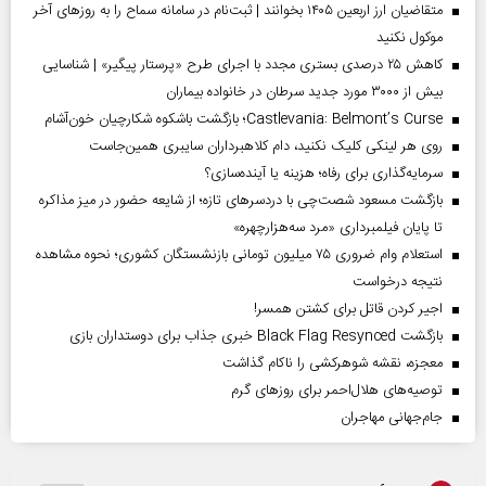
متقاضیان ارز اربعین ۱۴۰۵ بخوانند | ثبت‌نام در سامانه سماح را به روز‌های آخر
موکول نکنید
کاهش ۲۵ درصدی بستری مجدد با اجرای طرح «پرستار پیگیر» | شناسایی
بیش از ۳۰۰۰ مورد جدید سرطان در خانواده بیماران
Castlevania: Belmont’s Curse؛ بازگشت باشکوه شکارچیان خون‌آشام
روی هر لینکی کلیک نکنید، دام کلاهبرداران سایبری همین‌جاست
سرمایه‌گذاری برای رفاه؛ هزینه یا آینده‌سازی؟
بازگشت مسعود شصت‌چی با دردسر‌های تازه؛ از شایعه حضور در میز مذاکره
تا پایان فیلمبرداری «مرد سه‌هزارچهره»
استعلام وام ضروری ۷۵ میلیون تومانی بازنشستگان کشوری؛ نحوه مشاهده
نتیجه درخواست
اجیر کردن قاتل برای کشتن همسر!
بازگشت Black Flag Resynced خبری جذاب برای دوستداران بازی
معجزه، نقشه شوهرکشی را ناکام گذاشت
توصیه‌های هلال‌احمر برای روز‌های گرم
جام‌جهانی مهاجران