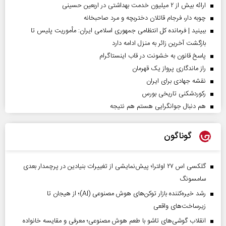
ارائه بیش از ۲ میلیون خدمت بهداشتی در اربعین حسینی
چوبه دار، فرجام قاتلان دختربچه و مرد صاحبخانه
ببینید | فرمانده کل انتظامی جمهوری اسلامی ایران­: مأموریت پلیس تا
بازگشت آخرین زائر به منزل ادامه دارد
پاسخ قانون به خشونت در قاب اینستاگرام
راز ماندگاری پرواز یک قهرمان
نقشه جهادی برای ایران
رکوردشکنی تاریخی بورس
هم دنبال جوانگرایی هستم هم نتیجه
گوناگون
گلکسی اس ۲۷ اولترا؛ پیش‌نمایشی از تغییرات بنیادین در پرچمدار بعدی
سامسونگ
رشد خیره‌کننده بازار توکن‌های هوش مصنوعی (AI)؛ از هیجان تا
زیرساخت‌های واقعی
انقلاب گوشی‌های تاشو‌ با طعم هوش مصنوعی؛ معرفی و مقایسه خانواده