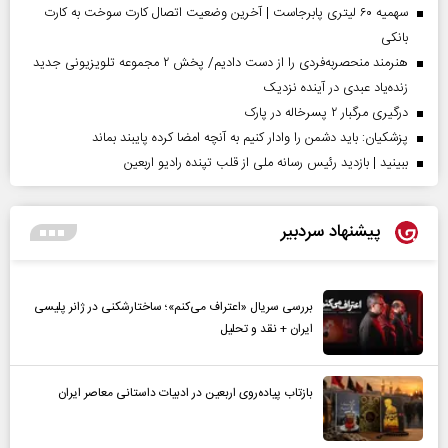
سهمیه ۶۰ لیتری پابرجاست | آخرین وضعیت اتصال کارت سوخت به کارت
بانکی
هنرمند منحصر‌به‌فردی را از دست دادیم/ پخش ۲ مجموعه تلویزیونی جدید
زنده‌یاد عبدی در آینده نزدیک
درگیری مرگبار ۲ پسرخاله در پارک
پزشکیان: باید دشمن را وادار کنیم به آنچه امضا کرده پایبند بماند
ببینید | بازدید رئیس رسانه ملی از قلب تپنده رادیو اربعین
پیشنهاد سردبیر
بررسی سریال «اعتراف می‌کنم»؛ ساختارشکنی در ژانر پلیسی
ایران + نقد و تحلیل
بازتاب پیاده‌روی اربعین در ادبیات داستانی معاصر ایران