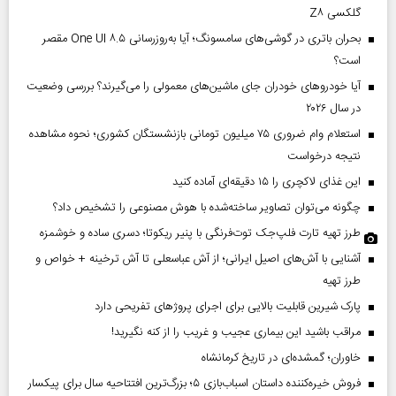
گلکسی Z۸
بحران باتری در گوشی‌های سامسونگ؛ آیا به‌روزرسانی One UI ۸.۵ مقصر
است؟
آیا خودروهای خودران جای ماشین‌های معمولی را می‌گیرند؟ بررسی وضعیت
در سال ۲۰۲۶
استعلام وام ضروری ۷۵ میلیون تومانی بازنشستگان کشوری؛ نحوه مشاهده
نتیجه درخواست
این غذای لاکچری را ۱۵ دقیقه‌ای آماده کنید
چگونه می‌توان تصاویر ساخته‌شده با هوش مصنوعی را تشخیص داد؟
طرز تهیه تارت فلپ‌جک توت‌فرنگی با پنیر ریکوتا؛ دسری ساده و خوشمزه
آشنایی با آش‌های اصیل ایرانی؛ از آش عباسعلی تا آش ترخینه + خواص و
طرز تهیه
پارک شیرین قابلیت‌ بالایی برای اجرای پروژهای تفریحی دارد
مراقب باشید این بیماری عجیب و غریب را از کنه نگیرید!
خاوران؛ گمشده‌ای در تاریخ کرمانشاه
فروش خیره‌کننده داستان اسباب‌بازی ۵؛ بزرگ‌ترین افتتاحیه سال برای پیکسار