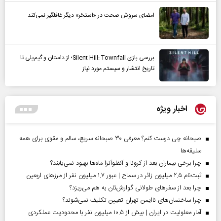
امضای سروش صحت در «استخر» دیگر غافلگیر نمی‌کند
بررسی بازی Silent Hill: Townfall؛ از داستان و گیم‌پلی تا
تاریخ انتشار و سیستم مورد نیاز
اخبار ویژه
صبحانه چی درست کنم؟ معرفی ۳۰ صبحانه سریع، سالم و مقوی برای همه
سلیقه‌ها
چرا برخی بیماران بعد از کرونا و آنفلوآنزا ماه‌ها بهبود نمی‌یابند؟
ثبت‌نام ۲.۵ میلیون زائر در سماح | عبور ۱.۷ میلیون نفر از مرز‌های اربعین
چرا بعد از سفرهای طولانی گوارش‌تان به هم می‌ریزد؟
چرا ساختمان‌های ناایمن تهران تعیین تکلیف نمی‌شوند؟
آمار معلولیت در ایران | بیش از ۱۰.۵ میلیون نفر با محدودیت عملکردی