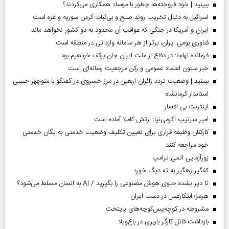
ببینید | خود فروخته‌ها چطور با موساد همکاری می‌کردند؟
اسرائیل به دنبال تخریب روند صلح و بی‌ثبات کردن سوریه و غزه است
ایران و آمریکا در جنگی که عواقب آن محدود به دو کشور نخواهد ماند
فناوری بومی ایران، برتر از هر سامانه وارداتی در منطقه است
فرمانده نهاجا: در دفاع از ملت ایران جان برکف خواهیم بود
خبر ستون اعتماد عمومی و رکن مرجعیت رسانه‌ای است
ببینید | وضعیت تردد زائران اربعین در مرز خسروی در گفتگو با منوچهر حبیبی
استاندار کرمانشاه
اینترنت بی افسار
امیر سرتیپ اکرمی‌نیا: ارتش کاملا آماده است
کارکنان وظیفه فراری برای تعیین تکلیف وضعیت خدمتی به یگان خدمتی
خود مراجعه کنند
زورآزمایی اتمی ترامپ
کفگیر رهگیر به ته دیگ خورد
تا دیر نشده جلوی هوش مصنوعی را بگیرید / AI به انسان مسلط می‌شود؟
هرمز؛ ابتکارعمل در دست ایران
مشروطه در کوچه‌پس‌کوچه‌های پایتخت
بازداشت قاتل کارگر باربری در باغ‌ویلا