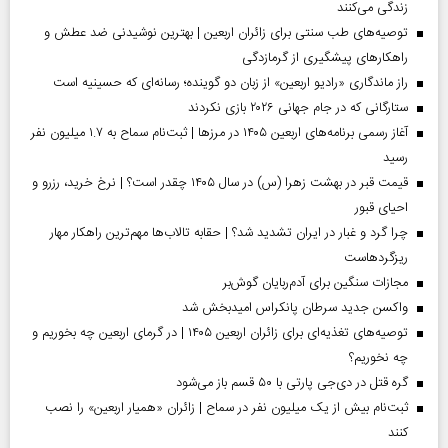
زندگی می‌کنند
توصیه‌های طب سنتی برای زائران اربعین | بهترین نوشیدنی ضد عطش و
راهکارهای پیشگیری از گرمازدگی
راز ماندگاری «رادیو اربعین» از زبان دو گوینده؛ رسانه‌ای که حسینیه است
ستارگانی که در جام جهانی ۲۰۲۶ بازی نکردند
آغاز رسمی برنامه‌های اربعین ۱۴۰۵ در مرز‌ها | ثبت‌نام سماح به ۱.۷ میلیون نفر
رسید
قیمت قبر در بهشت زهرا (س) در سال ۱۴۰۵ چقدر است؟ | نرخ خرید، رزرو و
احیای قبور
چرا گرد و غبار در ایران تشدید شد؟ | حقابه تالاب‌ها مهم‌ترین راهکار مهار
ریزگردهاست
مجازات سنگین برای آدم‌ربایان گوش‌بر
واکسن جدید سرطان پانکراس امیدبخش شد
توصیه‌های تغذیه‌ای برای زائران اربعین ۱۴۰۵ | در گرمای اربعین چه بخوریم و
چه نخوریم؟
گره قتل در دی‌جی پارتی با ۵۰ قسم باز می‌شود
ثبت‌نام بیش از یک میلیون نفر در سماح | زائران «همیار اربعین» را نصب
کنند