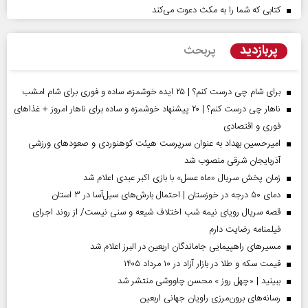
کتابی که شما را به مکث دعوت می‌کند
پربازدید
پربحث
برای شام چی درست کنم؟ | ۲۵ ایده خوشمزه، ساده و فوری برای شام امشب
ناهار چی درست کنم؟ | ۲۰ پیشنهاد خوشمزه و ساده برای ناهار امروز + غذاهای
فوری و اقتصادی
امیرحسین بهداد به عنوان سرپرست هیئت کوهنوردی و صعودهای ورزشی
آذربایجان شرقی منصوب شد
زمان پخش سریال «ماه عسل» با بازی اکبر عبدی اعلام شد
دمای ۵۰ درجه در خوزستان | احتمال بارش‌های سیل‌آسا در ۳ استان
قصه سریال رویای نیمه شب اختلاف شیعه و سنی نیست/ از روند اجرای
فیلمنامه رضایت دارم
مسیر‌های راهپیمایی جاماندگان اربعین در البرز اعلام شد
قیمت سکه و طلا در بازار آزاد در ۱۰ مرداد ۱۴۰۵
ببینید | «چهل روز » محسن چاووشی منتشر شد
رسانه‌های برون‌مرزی راویان جهانی اربعین