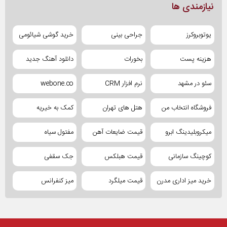
نیازمندی ها
یوتوبروکرز
جراحی بینی
خرید گوشی شیائومی
هزینه پست
بخورات
دانلود آهنگ جدید
سئو در مشهد
نرم افزار CRM
webone.co
فروشگاه انتخاب من
هتل های تهران
کمک به خیریه
میکروبلیدینگ ابرو
قیمت ضایعات آهن
مفتول سیاه
کوچینگ سازمانی
قیمت هبلکس
جک سقفی
خرید میز اداری مدرن
قیمت میلگرد
میز کنفرانس