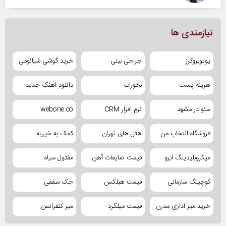
نیازمندی ها
یوتوبروکرز
جراحی بینی
خرید گوشی شیائومی
هزینه پست
بخورات
دانلود آهنگ جدید
سئو در مشهد
نرم افزار CRM
webone.co
فروشگاه انتخاب من
هتل های تهران
کمک به خیریه
میکروبلیدینگ ابرو
قیمت ضایعات آهن
مفتول سیاه
کوچینگ سازمانی
قیمت هبلکس
جک سقفی
خرید میز اداری مدرن
قیمت میلگرد
میز کنفرانس