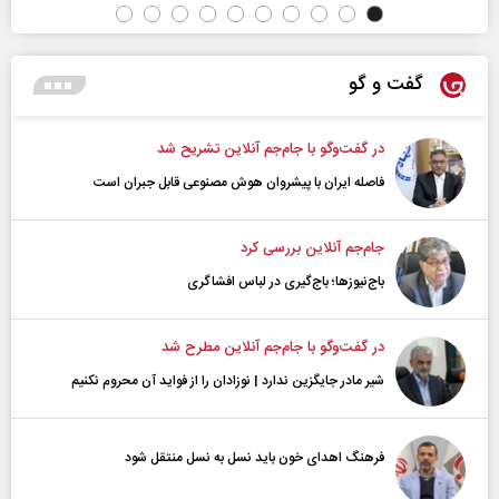
گفت و گو
در گفت‌و‌گو با جام‌جم آنلاین تشریح شد
فاصله ایران با پیشرو‌ان هوش مصنوعی قابل جبران است
جام‌جم آنلاین بررسی کرد
باج‌نیوزها؛ باج‌گیری در لباس افشاگری
در گفت‌و‌گو با جام‌جم آنلاین مطرح شد
شیر مادر جایگزین ندارد | نوزادان را از فواید آن محروم نکنیم
فرهنگ اهدای خون باید نسل به نسل منتقل شود