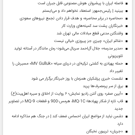
فاصله ایران با پیشرو‌ان هوش مصنوعی قابل جبران است
ببینید | رئیس‌جمهور: استعفاء نخواهم داد و می‌ایستم
«محاصره در برابر محاصره» و هدف قرار دادن تجمع نیروهای سعودی
خبرنگاران پشت سد کمیته‌های وزارت کار
واشنگتن مدعی قطع مبادلات مالی تهران شد
«غنائم ایران» چیزی جز پیروزی خیالی نیست
«مدیر مدرسه» جلال آل‌احمد سریال می‌شود؛ رمان ماندگار در آستانه تولید
تلویزیونی
حمله پهپادی به کشتی ترکیه‌ای در دریای سیاه؛ «MV Gulluk» مسیرش را
تغییر داد
نشست خبری پزشکیان همزمان با روز خبرنگار برگزار می شود
برق از سر پرمصرف‌ها پرید
«آیین صفر» روی آنتن رادیو نمایش؛ ۶ روایت از اخلاق و سیره اهل‌بیت(ع)
قاب تازه از شکار پهپادها؛ MQ-1C، هرمس-900 و قطعات MQ-9 در تصاویر
جدید
دشمن نباید از مواضع ایران احساس ضعف کند | در جنگ هم مذاکره ادامه
دارد
«جریان» تریبون نخبگان