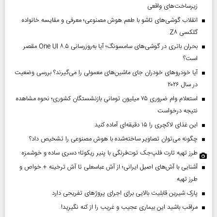
زیرساخت‌های واقعی
انقلاب گوشی‌های تاشو‌ با طعم هوش مصنوعی؛ معرفی و مقایسه خانواده
گلکسی Z۸
بحران باتری در گوشی‌های سامسونگ؛ آیا به‌روزرسانی One UI ۸.۵ مقصر
است؟
آیا خودروهای خودران جای ماشین‌های معمولی را می‌گیرند؟ بررسی وضعیت
در سال ۲۰۲۶
استعلام وام ضروری ۷۵ میلیون تومانی بازنشستگان کشوری؛ نحوه مشاهده
نتیجه درخواست
این غذای لاکچری را ۱۵ دقیقه‌ای آماده کنید
چگونه می‌توان تصاویر ساخته‌شده با هوش مصنوعی را تشخیص داد؟
طرز تهیه تارت فلپ‌جک توت‌فرنگی با پنیر ریکوتا؛ دسری ساده و خوشمزه
آشنایی با آش‌های اصیل ایرانی؛ از آش عباسعلی تا آش ترخینه + خواص و
طرز تهیه
پارک شیرین قابلیت‌ بالایی برای اجرای پروژهای تفریحی دارد
مراقب باشید این بیماری عجیب و غریب را از کنه نگیرید!