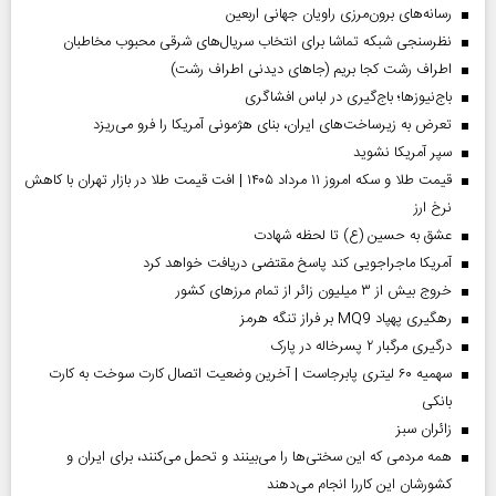
رسانه‌های برون‌مرزی راویان جهانی اربعین
نظرسنجی شبکه تماشا برای انتخاب سریال‌های شرقی محبوب مخاطبان
اطراف رشت کجا بریم (جاهای دیدنی اطراف رشت)
باج‌نیوزها؛ باج‌گیری در لباس افشاگری
تعرض به زیرساخت‌های ایران، بنای هژمونی آمریکا را فرو می‌ریزد
سپر آمریکا نشوید
قیمت طلا و سکه امروز ۱۱ مرداد ۱۴۰۵ | افت قیمت طلا در بازار تهران با کاهش
نرخ ارز
عشق به حسین (ع) تا لحظه شهادت
آمریکا ماجراجویی کند پاسخ مقتضی دریافت خواهد کرد
خروج بیش از ۳ میلیون زائر از تمام مرز‌های کشور
رهگیری پهپاد MQ9 بر فراز تنگه هرمز
درگیری مرگبار ۲ پسرخاله در پارک
سهمیه ۶۰ لیتری پابرجاست | آخرین وضعیت اتصال کارت سوخت به کارت
بانکی
‌زائران سبز
همه مردمی که این سختی‌ها را می‌بینند و تحمل می‌کنند، برای ایران و
کشورشان این کاررا انجام می‌دهند