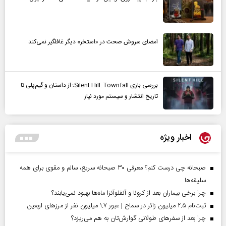
امضای سروش صحت در «استخر» دیگر غافلگیر نمی‌کند
بررسی بازی Silent Hill: Townfall؛ از داستان و گیم‌پلی تا
تاریخ انتشار و سیستم مورد نیاز
اخبار ویژه
صبحانه چی درست کنم؟ معرفی ۳۰ صبحانه سریع، سالم و مقوی برای همه
سلیقه‌ها
چرا برخی بیماران بعد از کرونا و آنفلوآنزا ماه‌ها بهبود نمی‌یابند؟
ثبت‌نام ۲.۵ میلیون زائر در سماح | عبور ۱.۷ میلیون نفر از مرز‌های اربعین
چرا بعد از سفرهای طولانی گوارش‌تان به هم می‌ریزد؟