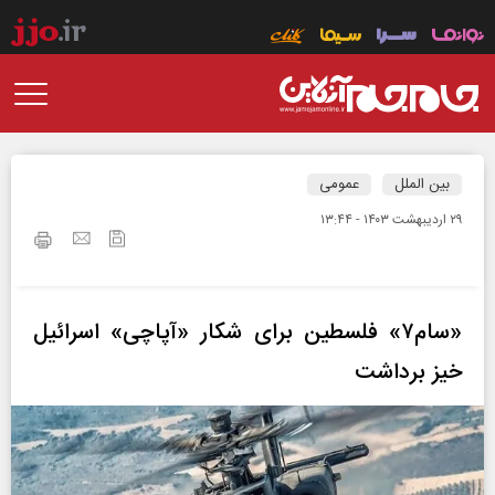
بین الملل
عمومی
۲۹ ارديبهشت ۱۴۰۳ - ۱۳:۴۴
«سام۷» فلسطین برای شکار «آپاچی» اسرائیل
خیز برداشت