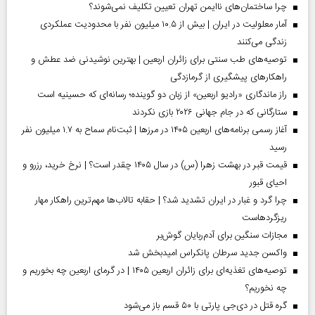
چرا ساختمان‌های ناایمن تهران تعیین تکلیف نمی‌شوند؟
آمار معلولیت در ایران | بیش از ۱۰.۵ میلیون نفر با محدودیت عملکردی
زندگی می‌کنند
توصیه‌های طب سنتی برای زائران اربعین | بهترین نوشیدنی ضد عطش و
راهکارهای پیشگیری از گرمازدگی
راز ماندگاری «رادیو اربعین» از زبان دو گوینده؛ رسانه‌ای که حسینیه است
ستارگانی که در جام جهانی ۲۰۲۶ بازی نکردند
آغاز رسمی برنامه‌های اربعین ۱۴۰۵ در مرز‌ها | ثبت‌نام سماح به ۱.۷ میلیون نفر
رسید
قیمت قبر در بهشت زهرا (س) در سال ۱۴۰۵ چقدر است؟ | نرخ خرید، رزرو و
احیای قبور
چرا گرد و غبار در ایران تشدید شد؟ | حقابه تالاب‌ها مهم‌ترین راهکار مهار
ریزگردهاست
مجازات سنگین برای آدم‌ربایان گوش‌بر
واکسن جدید سرطان پانکراس امیدبخش شد
توصیه‌های تغذیه‌ای برای زائران اربعین ۱۴۰۵ | در گرمای اربعین چه بخوریم و
چه نخوریم؟
گره قتل در دی‌جی پارتی با ۵۰ قسم باز می‌شود