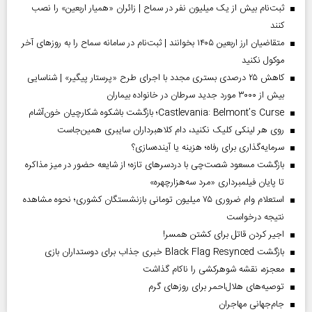
ثبت‌نام بیش از یک میلیون نفر در سماح | زائران «همیار اربعین» را نصب
کنند
متقاضیان ارز اربعین ۱۴۰۵ بخوانند | ثبت‌نام در سامانه سماح را به روز‌های آخر
موکول نکنید
کاهش ۲۵ درصدی بستری مجدد با اجرای طرح «پرستار پیگیر» | شناسایی
بیش از ۳۰۰۰ مورد جدید سرطان در خانواده بیماران
Castlevania: Belmont’s Curse؛ بازگشت باشکوه شکارچیان خون‌آشام
روی هر لینکی کلیک نکنید، دام کلاهبرداران سایبری همین‌جاست
سرمایه‌گذاری برای رفاه؛ هزینه یا آینده‌سازی؟
بازگشت مسعود شصت‌چی با دردسر‌های تازه؛ از شایعه حضور در میز مذاکره
تا پایان فیلمبرداری «مرد سه‌هزارچهره»
استعلام وام ضروری ۷۵ میلیون تومانی بازنشستگان کشوری؛ نحوه مشاهده
نتیجه درخواست
اجیر کردن قاتل برای کشتن همسر!
بازگشت Black Flag Resynced خبری جذاب برای دوستداران بازی
معجزه، نقشه شوهرکشی را ناکام گذاشت
توصیه‌های هلال‌احمر برای روز‌های گرم
جام‌جهانی مهاجران