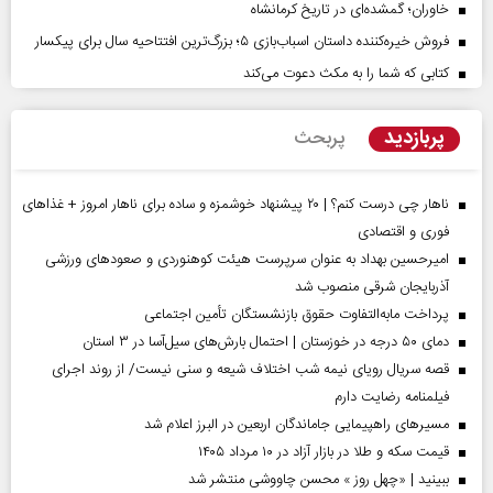
خاوران؛ گمشده‌ای در تاریخ کرمانشاه
فروش خیره‌کننده داستان اسباب‌بازی ۵؛ بزرگ‌ترین افتتاحیه سال برای پیکسار
کتابی که شما را به مکث دعوت می‌کند
پربازدید
پربحث
ناهار چی درست کنم؟ | ۲۰ پیشنهاد خوشمزه و ساده برای ناهار امروز + غذاهای
فوری و اقتصادی
امیرحسین بهداد به عنوان سرپرست هیئت کوهنوردی و صعودهای ورزشی
آذربایجان شرقی منصوب شد
پرداخت مابه‌التفاوت حقوق بازنشستگان تأمین اجتماعی
دمای ۵۰ درجه در خوزستان | احتمال بارش‌های سیل‌آسا در ۳ استان
قصه سریال رویای نیمه شب اختلاف شیعه و سنی نیست/ از روند اجرای
فیلمنامه رضایت دارم
مسیر‌های راهپیمایی جاماندگان اربعین در البرز اعلام شد
قیمت سکه و طلا در بازار آزاد در ۱۰ مرداد ۱۴۰۵
ببینید | «چهل روز » محسن چاووشی منتشر شد