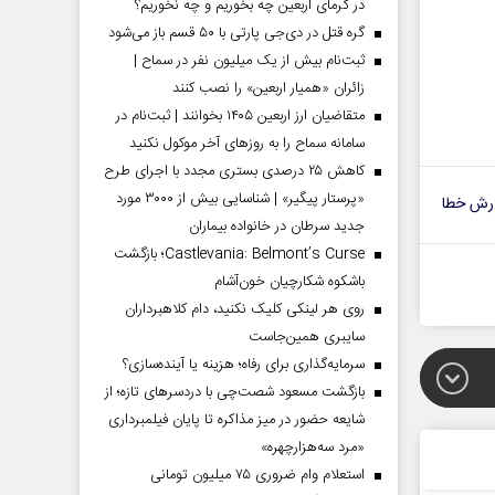
در گرمای اربعین چه بخوریم و چه نخوریم؟
گره قتل در دی‌جی پارتی با ۵۰ قسم باز می‌شود
ثبت‌نام بیش از یک میلیون نفر در سماح |
زائران «همیار اربعین» را نصب کنند
متقاضیان ارز اربعین ۱۴۰۵ بخوانند | ثبت‌نام در
سامانه سماح را به روز‌های آخر موکول نکنید
کاهش ۲۵ درصدی بستری مجدد با اجرای طرح
«پرستار پیگیر» | شناسایی بیش از ۳۰۰۰ مورد
رش خطا
جدید سرطان در خانواده بیماران
Castlevania: Belmont’s Curse؛ بازگشت
باشکوه شکارچیان خون‌آشام
روی هر لینکی کلیک نکنید، دام کلاهبرداران
سایبری همین‌جاست
سرمایه‌گذاری برای رفاه؛ هزینه یا آینده‌سازی؟
بازگشت مسعود شصت‌چی با دردسر‌های تازه؛ از
شایعه حضور در میز مذاکره تا پایان فیلمبرداری
«مرد سه‌هزارچهره»
استعلام وام ضروری ۷۵ میلیون تومانی