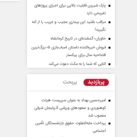
پارک شیرین قابلیت‌ بالایی برای اجرای پروژهای
تفریحی دارد
مراقب باشید این بیماری عجیب و غریب را از کنه
نگیرید!
خاوران؛ گمشده‌ای در تاریخ کرمانشاه
فروش خیره‌کننده داستان اسباب‌بازی ۵؛ بزرگ‌ترین
افتتاحیه سال برای پیکسار
کتابی که شما را به مکث دعوت می‌کند
تِ آرامش‌ بخش
روز روایتگران حقیقت
پربازدید
پربحث
دکتر حسین قرایی - مدیر کل روابط عمومی
د
رسانه ملی
امیرحسین بهداد به عنوان سرپرست هیئت
کوهنوردی و صعودهای ورزشی آذربایجان شرقی
منصوب شد
پرداخت مابه‌التفاوت حقوق بازنشستگان تأمین
اجتماعی