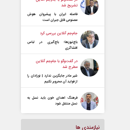
تشریح شد
فاصله ایران با پیشرو‌ان هوش
مصنوعی قابل جبران است
جام‌جم آنلاین بررسی کرد
باج‌نیوزها؛ باج‌گیری در لباس
افشاگری
در گفت‌و‌گو با جام‌جم آنلاین
مطرح شد
شیر مادر جایگزین ندارد | نوزادان را
از فواید آن محروم نکنیم
فرهنگ اهدای خون باید نسل به
نسل منتقل شود
نیازمندی ها