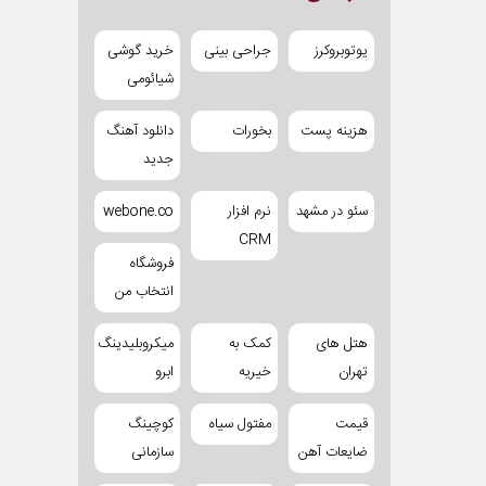
یوتوبروکرز
جراحی بینی
خرید گوشی
شیائومی
هزینه پست
بخورات
دانلود آهنگ
جدید
سئو در مشهد
نرم افزار
webone.co
CRM
فروشگاه
انتخاب من
هتل های
کمک به
میکروبلیدینگ
تهران
خیریه
ابرو
قیمت
مفتول سیاه
کوچینگ
ضایعات آهن
سازمانی