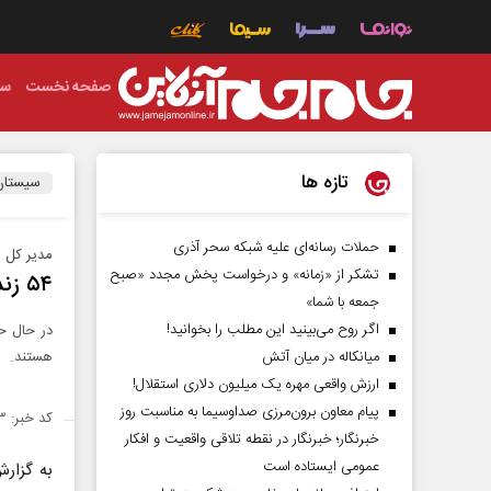
صفحه نخست
سی
تازه ها
سیستان
حملات رسانه‌ای علیه شبکه سحر آذری
مدیر کل ز
تشکر از «زمانه» و درخواست پخش مجدد «صبح
۵۴ زندانی جرائم غیرعمد در زندان‌های سیستان و بلوچستان
جمعه با شما»
اگر روح می‌بینید این مطلب را بخوانید!
میانکاله در میان آتش
هستند.
ارزش واقعی مهره یک میلیون دلاری استقلال!
پیام معاون برون‌مرزی صداوسیما به مناسبت روز
کد خبر: ۱۴۵۷۱۷۳
خبرنگار؛ خبرنگار در نقطه تلاقی واقعیت و افکار
عمومی ایستاده است
به گزار