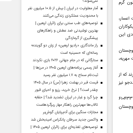
نمی‌شوند؟
نون گرم
آمار معلولیت در ایران | بیش از ۱۰.۵ میلیون نفر
با محدودیت عملکردی زندگی می‌کنند
دخواست اعسار،
توصیه‌های طب سنتی برای زائران اربعین |
کوکاران
بهترین نوشیدنی ضد عطش و راهکارهای
ادی این
پیشگیری از گرمازدگی
راز ماندگاری «رادیو اربعین» از زبان دو گوینده؛
وچستان
رسانه‌ای که حسینیه است
 مهریه،
ستارگانی که در جام جهانی ۲۰۲۶ بازی نکردند
آغاز رسمی برنامه‌های اربعین ۱۴۰۵ در مرز‌ها |
‌برند که از
ثبت‌نام سماح به ۱.۷ میلیون نفر رسید
مد و دو مددجو نیز
قیمت قبر در بهشت زهرا (س) در سال ۱۴۰۵
چقدر است؟ | نرخ خرید، رزرو و احیای قبور
چرا گرد و غبار در ایران تشدید شد؟ | حقابه
 شماره کارت ۶۱۰۴۳۳۷۷۷۰۱۱۳۶۳۵
تالاب‌ها مهم‌ترین راهکار مهار ریزگردهاست
ن و بلوچستان
مجازات سنگین برای آدم‌ربایان گوش‌بر
واکسن جدید سرطان پانکراس امیدبخش شد
توصیه‌های تغذیه‌ای برای زائران اربعین ۱۴۰۵ |