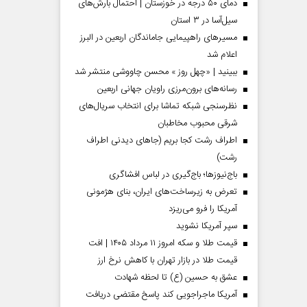
دمای ۵۰ درجه در خوزستان | احتمال بارش‌های
سیل‌آسا در ۳ استان
مسیر‌های راهپیمایی جاماندگان اربعین در البرز
اعلام شد
ببینید | «چهل روز » محسن چاووشی منتشر شد
رسانه‌های برون‌مرزی راویان جهانی اربعین
نظرسنجی شبکه تماشا برای انتخاب سریال‌های
شرقی محبوب مخاطبان
اطراف رشت کجا بریم (جاهای دیدنی اطراف
رشت)
باج‌نیوزها؛ باج‌گیری در لباس افشاگری
 مردادماه
صفحات نخست‌روزنامه‌ها‌ی‌چهارشنبه‌۷‌مردادماه
صفحات 
تعرض به زیرساخت‌های ایران، بنای هژمونی
آمریکا را فرو می‌ریزد
سپر آمریکا نشوید
قیمت طلا و سکه امروز ۱۱ مرداد ۱۴۰۵ | افت
قیمت طلا در بازار تهران با کاهش نرخ ارز
عشق به حسین (ع) تا لحظه شهادت
آمریکا ماجراجویی کند پاسخ مقتضی دریافت