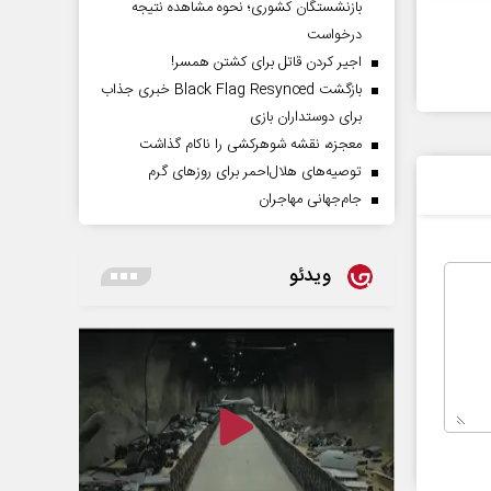
بازنشستگان کشوری؛ نحوه مشاهده نتیجه
درخواست
اجیر کردن قاتل برای کشتن همسر!
بازگشت Black Flag Resynced خبری جذاب
برای دوستداران بازی
معجزه، نقشه شوهرکشی را ناکام گذاشت
توصیه‌های هلال‌احمر برای روز‌های گرم
جام‌جهانی مهاجران
ویدئو