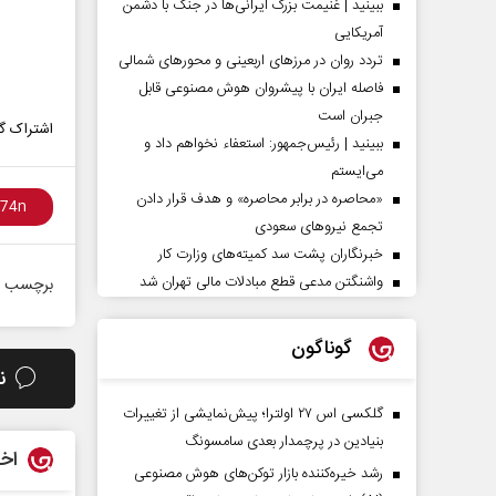
ببینید | غنیمت بزرگ ایرانی‌ها در جنگ با دشمن
آمریکایی
تردد روان در مرزهای اربعینی و محورهای شمالی
فاصله ایران با پیشرو‌ان هوش مصنوعی قابل
جبران است
اشتراک گذ
ببینید | رئیس‌جمهور: استعفاء نخواهم داد و
می‌ایستم
«محاصره در برابر محاصره» و هدف قرار دادن
تجمع نیروهای سعودی
خبرنگاران پشت سد کمیته‌های وزارت کار
واشنگتن مدعی قطع مبادلات مالی تهران شد
برچسب ه
گوناگون
ن
گلکسی اس ۲۷ اولترا؛ پیش‌نمایشی از تغییرات
بنیادین در پرچمدار بعدی سامسونگ
اخب
رشد خیره‌کننده بازار توکن‌های هوش مصنوعی