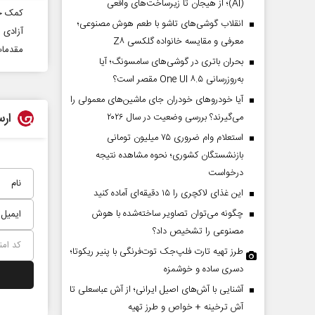
(AI)؛ از هیجان تا زیرساخت‌های واقعی
کمک خَ
انقلاب گوشی‌های تاشو‌ با طعم هوش مصنوعی؛
آزادی ۱۶ زندانی جرائم غیر عمد از زندان‌های کهگیلویه وبویراحمد
معرفی و مقایسه خانواده گلکسی Z۸
مقدمات آزادی ۳ مددجوی
بحران باتری در گوشی‌های سامسونگ؛ آیا
به‌روزرسانی One UI ۸.۵ مقصر است؟
آیا خودروهای خودران جای ماشین‌های معمولی را
ارس
می‌گیرند؟ بررسی وضعیت در سال ۲۰۲۶
استعلام وام ضروری ۷۵ میلیون تومانی
بازنشستگان کشوری؛ نحوه مشاهده نتیجه
درخواست
این غذای لاکچری را ۱۵ دقیقه‌ای آماده کنید
چگونه می‌توان تصاویر ساخته‌شده با هوش
مصنوعی را تشخیص داد؟
طرز تهیه تارت فلپ‌جک توت‌فرنگی با پنیر ریکوتا؛
دسری ساده و خوشمزه
آشنایی با آش‌های اصیل ایرانی؛ از آش عباسعلی تا
آش ترخینه + خواص و طرز تهیه