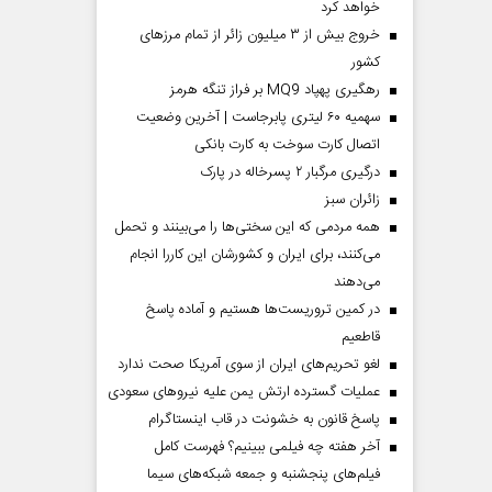
خواهد کرد
خروج بیش از ۳ میلیون زائر از تمام مرز‌های
کشور
رهگیری پهپاد MQ9 بر فراز تنگه هرمز
سهمیه ۶۰ لیتری پابرجاست | آخرین وضعیت
اتصال کارت سوخت به کارت بانکی
درگیری مرگبار ۲ پسرخاله در پارک
‌زائران سبز
همه مردمی که این سختی‌ها را می‌بینند و تحمل
می‌کنند، برای ایران و کشورشان این کاررا انجام
می‌دهند
در کمین تروریست‌ها هستیم و آماده پاسخ
قاطعیم
لغو تحریم‌های ایران از سوی آمریکا صحت ندارد
عملیات گسترده ارتش یمن علیه نیروهای سعودی
پاسخ قانون به خشونت در قاب اینستاگرام
آخر هفته چه فیلمی ببینیم؟ فهرست کامل
فیلم‌های پنجشنبه و جمعه شبکه‌های سیما