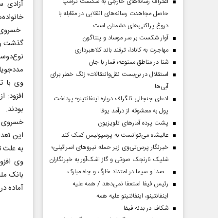
اعتراف رسانه‌های خارجی به شکست ترامپ
آزادی سه
حاصل مجاهدت رسانه‌های انقلابی در مقابله با
خانواده‌
دروغ پراکنی‌های دشمنان است
آوار شکست بر سر موساد و پنتاگون
گذشت رضا
مهاجرت به کانادا، ترفند باند کلاهبرداری
نوع‌دوست
شنا در مناطق ممنوعه؛ قمار با جان
مددجویان
استقلال در بن‌بست نقل‌وانتقالات؛ زنگ خطر برای
وی با ت
آبی‌ها
افزود: ا
ادعای جنجالی تلگراف درباره اینفانتینو؛ پرداخت
بودند.
پول به معشوقه از درآمد یوفا
پشت پرده آمارهای تلویزیون
عالیشاه می‌توانست به پرسپولیس کمک کند
خبرنگار پرس‌تی‌وی زیر حمله نیروهای اسرائیلی؛
به علت ت
شلیک نارنجک صوتی و گاز اشک‌آور به خبرنگاران
صدا و سیما در امتداد خارگ و چاه مبارک
رئیس فیفا استعفا نمی‌دهد / همه علیه
آماده در
اینفانتینو، اینفانتینو علیه همه
شکاف در بدنه فیفا