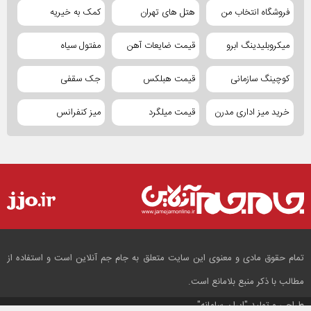
فروشگاه انتخاب من
هتل های تهران
کمک به خیریه
میکروبلیدینگ ابرو
قیمت ضایعات آهن
مفتول سیاه
کوچینگ سازمانی
قیمت هبلکس
جک سقفی
خرید میز اداری مدرن
قیمت میلگرد
میز کنفرانس
تمام حقوق مادی و معنوی این سایت متعلق به جام جم آنلاین است و استفاده از
مطالب با ذکر منبع بلامانع است.
طراحی و تولید
"ایران سامانه"