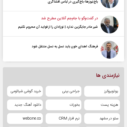
باج‌نیوزها؛ باج‌گیری در لباس افشاگری
در گفت‌و‌گو با جام‌جم آنلاین مطرح شد
شیر مادر جایگزین ندارد | نوزادان را از فواید آن محروم نکنیم
فرهنگ اهدای خون باید نسل به نسل منتقل شود
نیازمندی ها
یوتوبروکرز
جراحی بینی
خرید گوشی شیائومی
هزینه پست
بخورات
دانلود آهنگ جدید
سئو در مشهد
نرم افزار CRM
webone.co