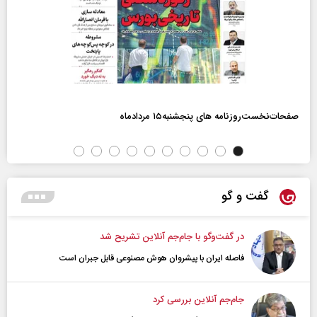
صفحات‌نخست‌روزنامه ها‌ی پنجشنبه‌۱۵ مردادماه
گفت و گو
در گفت‌و‌گو با جام‌جم آنلاین تشریح شد
فاصله ایران با پیشرو‌ان هوش مصنوعی قابل جبران است
جام‌جم آنلاین بررسی کرد