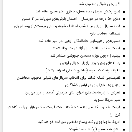
آذربایجان شرقی منصوب شد
زمان پخش سریال «ماه عسل» با بازی اکبر عبدی اعلام شد
دمای ۵۰ درجه در خوزستان | احتمال بارش‌های سیل‌آسا در ۳ استان
قصه سریال رویای نیمه شب اختلاف شیعه و سنی نیست/ از روند اجرای
فیلمنامه رضایت دارم
مسیر‌های راهپیمایی جاماندگان اربعین در البرز اعلام شد
قیمت سکه و طلا در بازار آزاد در ۱۰ مرداد ۱۴۰۵
ببینید | «چهل روز » محسن چاووشی منتشر شد
رسانه‌های برون‌مرزی راویان جهانی اربعین
اطراف رشت کجا بریم (جاهای دیدنی اطراف رشت)
نظرسنجی شبکه تماشا برای انتخاب سریال‌های شرقی محبوب مخاطبان
باج‌نیوزها؛ باج‌گیری در لباس افشاگری
تعرض به زیرساخت‌های ایران، بنای هژمونی آمریکا را فرو می‌ریزد
سپر آمریکا نشوید
قیمت طلا و سکه امروز ۱۱ مرداد ۱۴۰۵ | افت قیمت طلا در بازار تهران با کاهش
نرخ ارز
آمریکا ماجراجویی کند پاسخ مقتضی دریافت خواهد کرد
عشق به حسین (ع) تا لحظه شهادت