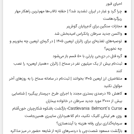
احیای قبور
چرا گرد و غبار در ایران تشدید شد؟ | حقابه تالاب‌ها مهم‌ترین راهکار مهار
ریزگردهاست
مجازات سنگین برای آدم‌ربایان گوش‌بر
واکسن جدید سرطان پانکراس امیدبخش شد
توصیه‌های تغذیه‌ای برای زائران اربعین ۱۴۰۵ | در گرمای اربعین چه بخوریم و
چه نخوریم؟
گره قتل در دی‌جی پارتی با ۵۰ قسم باز می‌شود
ثبت‌نام بیش از یک میلیون نفر در سماح | زائران «همیار اربعین» را نصب
کنند
متقاضیان ارز اربعین ۱۴۰۵ بخوانند | ثبت‌نام در سامانه سماح را به روز‌های آخر
موکول نکنید
کاهش ۲۵ درصدی بستری مجدد با اجرای طرح «پرستار پیگیر» | شناسایی
بیش از ۳۰۰۰ مورد جدید سرطان در خانواده بیماران
Castlevania: Belmont’s Curse؛ بازگشت باشکوه شکارچیان خون‌آشام
روی هر لینکی کلیک نکنید، دام کلاهبرداران سایبری همین‌جاست
سرمایه‌گذاری برای رفاه؛ هزینه یا آینده‌سازی؟
بازگشت مسعود شصت‌چی با دردسر‌های تازه؛ از شایعه حضور در میز مذاکره