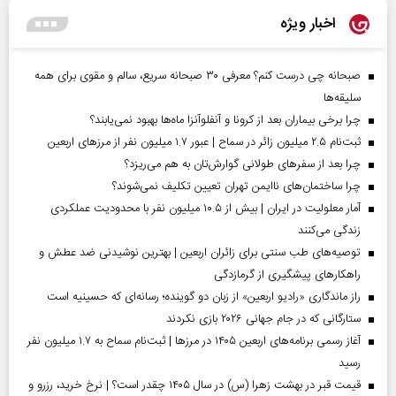
اخبار ویژه
صبحانه چی درست کنم؟ معرفی ۳۰ صبحانه سریع، سالم و مقوی برای همه
سلیقه‌ها
چرا برخی بیماران بعد از کرونا و آنفلوآنزا ماه‌ها بهبود نمی‌یابند؟
ثبت‌نام ۲.۵ میلیون زائر در سماح | عبور ۱.۷ میلیون نفر از مرز‌های اربعین
چرا بعد از سفرهای طولانی گوارش‌تان به هم می‌ریزد؟
چرا ساختمان‌های ناایمن تهران تعیین تکلیف نمی‌شوند؟
آمار معلولیت در ایران | بیش از ۱۰.۵ میلیون نفر با محدودیت عملکردی
زندگی می‌کنند
توصیه‌های طب سنتی برای زائران اربعین | بهترین نوشیدنی ضد عطش و
راهکارهای پیشگیری از گرمازدگی
راز ماندگاری «رادیو اربعین» از زبان دو گوینده؛ رسانه‌ای که حسینیه است
ستارگانی که در جام جهانی ۲۰۲۶ بازی نکردند
آغاز رسمی برنامه‌های اربعین ۱۴۰۵ در مرز‌ها | ثبت‌نام سماح به ۱.۷ میلیون نفر
رسید
قیمت قبر در بهشت زهرا (س) در سال ۱۴۰۵ چقدر است؟ | نرخ خرید، رزرو و