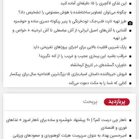
این غذای لاکچری را ۱۵ دقیقه‌ای آماده کنید
چگونه می‌توان تصاویر ساخته‌شده با هوش مصنوعی را تشخیص داد؟
طرز تهیه تارت فلپ‌جک توت‌فرنگی با پنیر ریکوتا؛ دسری ساده و خوشمزه
آشنایی با آش‌های اصیل ایرانی؛ از آش عباسعلی تا آش ترخینه + خواص و
طرز تهیه
پارک شیرین قابلیت‌ بالایی برای اجرای پروژهای تفریحی دارد
مراقب باشید این بیماری عجیب و غریب را از کنه نگیرید!
خاوران؛ گمشده‌ای در تاریخ کرمانشاه
فروش خیره‌کننده داستان اسباب‌بازی ۵؛ بزرگ‌ترین افتتاحیه سال برای پیکسار
کتابی که شما را به مکث دعوت می‌کند
پربازدید
پربحث
ناهار چی درست کنم؟ | ۲۰ پیشنهاد خوشمزه و ساده برای ناهار امروز + غذاهای
فوری و اقتصادی
امیرحسین بهداد به عنوان سرپرست هیئت کوهنوردی و صعودهای ورزشی