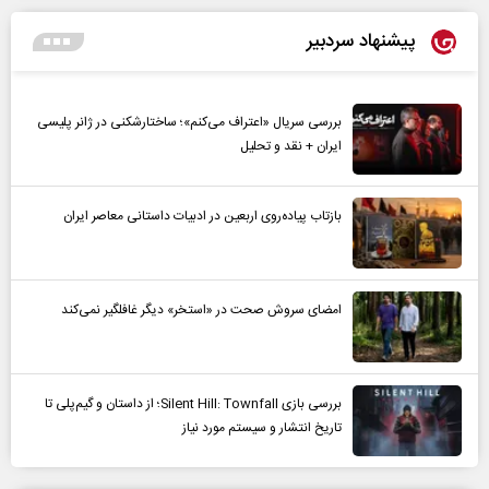
پیشنهاد سردبیر
بررسی سریال «اعتراف می‌کنم»؛ ساختارشکنی در ژانر پلیسی
ایران + نقد و تحلیل
بازتاب پیاده‌روی اربعین در ادبیات داستانی معاصر ایران
امضای سروش صحت در «استخر» دیگر غافلگیر نمی‌کند
بررسی بازی Silent Hill: Townfall؛ از داستان و گیم‌پلی تا
تاریخ انتشار و سیستم مورد نیاز