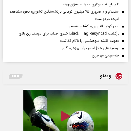
تا پایان فیلمبرداری «مرد سه‌هزارچهره»
استعلام وام ضروری ۷۵ میلیون تومانی بازنشستگان کشوری؛ نحوه مشاهده
نتیجه درخواست
اجیر کردن قاتل برای کشتن همسر!
بازگشت Black Flag Resynced خبری جذاب برای دوستداران بازی
معجزه، نقشه شوهرکشی را ناکام گذاشت
توصیه‌های هلال‌احمر برای روز‌های گرم
جام‌جهانی مهاجران
ویدئو