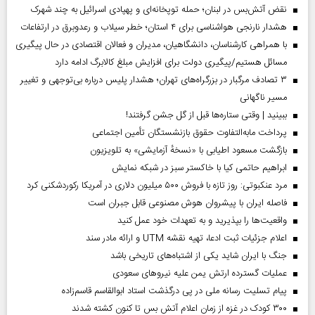
نقض آتش‌بس در لبنان؛ حمله توپخانه‌ای و پهپادی اسرائیل به چند شهرک
هشدار نارنجی هواشناسی برای ۴ استان؛ خطر سیلاب و رعدوبرق در ارتفاعات
با همراهی کارشناسان، دانشگاهیان، مدیران و فعالان اقتصادی در حال پیگیری
مسائل هستیم/پیگیری دولت برای افزایش مبلغ کالابرگ ادامه دارد
۳ تصادف مرگبار در بزرگراه‌های تهران؛ هشدار پلیس درباره بی‌توجهی و تغییر
مسیر ناگهانی
ببینید | وقتی ستاره‌ها قبل از گل جشن گرفتند!
پرداخت مابه‌التفاوت حقوق بازنشستگان تأمین اجتماعی
بازگشت مسعود اطیابی با «نسخهٔ آزمایشی» به تلویزیون
ابراهیم حاتمی کیا با خاکستر سبز در شبکه نمایش
مرد عنکبوتی: روز تازه با فروش ۵۰۰ میلیون دلاری در آمریکا رکوردشکنی کرد
فاصله ایران با پیشرو‌ان هوش مصنوعی قابل جبران است
واقعیت‌ها را بپذیرید و به تعهدات خود عمل کنید
اعلام جزئیات ثبت ادعا، تهیه نقشه UTM و ارائه مادر سند
جنگ با ایران شاید یکی از اشتباه‌های تاریخی باشد
عملیات گسترده ارتش یمن علیه نیروهای سعودی
پیام تسلیت رسانه ملی در پی درگذشت استاد ابوالقاسم قاسم‌زاده
۳۰۰ کودک در غزه از زمان اعلام آتش بس تا کنون کشته شدند