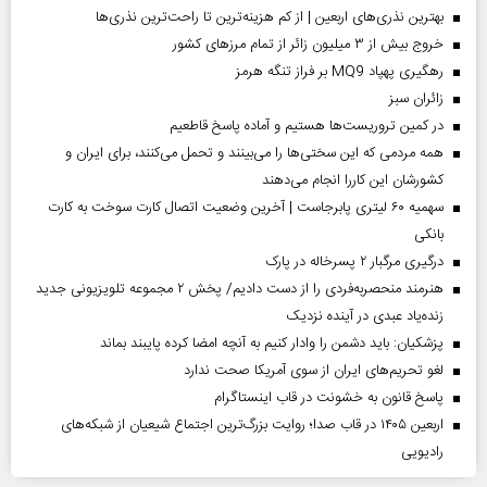
بهترین نذری‌های اربعین | از کم هزینه‌ترین تا راحت‌ترین نذری‌ها
خروج بیش از ۳ میلیون زائر از تمام مرز‌های کشور
رهگیری پهپاد MQ9 بر فراز تنگه هرمز
‌زائران سبز
در کمین تروریست‌ها هستیم و آماده پاسخ قاطعیم
همه مردمی که این سختی‌ها را می‌بینند و تحمل می‌کنند، برای ایران و
کشورشان این کاررا انجام می‌دهند
سهمیه ۶۰ لیتری پابرجاست | آخرین وضعیت اتصال کارت سوخت به کارت
بانکی
درگیری مرگبار ۲ پسرخاله در پارک
هنرمند منحصر‌به‌فردی را از دست دادیم/ پخش ۲ مجموعه تلویزیونی جدید
زنده‌یاد عبدی در آینده نزدیک
پزشکیان: باید دشمن را وادار کنیم به آنچه امضا کرده پایبند بماند
لغو تحریم‌های ایران از سوی آمریکا صحت ندارد
پاسخ قانون به خشونت در قاب اینستاگرام
اربعین ۱۴۰۵ در قاب صدا؛ روایت بزرگ‌ترین اجتماع شیعیان از شبکه‌های
رادیویی