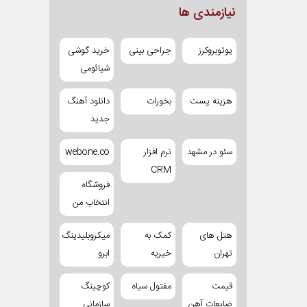
نیازمندی ها
یوتوبروکرز
جراحی بینی
خرید گوشی
شیائومی
هزینه پست
بخورات
دانلود آهنگ
جدید
سئو در مشهد
نرم افزار
webone.co
CRM
فروشگاه
انتخاب من
هتل های
کمک به
میکروبلیدینگ
تهران
خیریه
ابرو
قیمت
مفتول سیاه
کوچینگ
ضایعات آهن
سازمانی