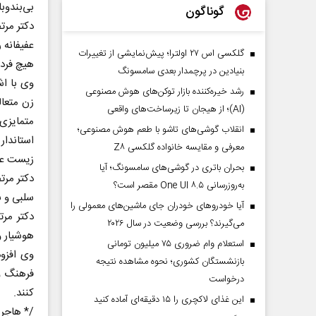
بی‌بندوبا
گوناگون
عفیفانه 
گلکسی اس ۲۷ اولترا؛ پیش‌نمایشی از تغییرات
هیچ فرد
بنیادین در پرچمدار بعدی سامسونگ
وی با اش
رشد خیره‌کننده بازار توکن‌های هوش مصنوعی
زن متعال
(AI)؛ از هیجان تا زیرساخت‌های واقعی
متمایزی 
انقلاب گوشی‌های تاشو‌ با طعم هوش مصنوعی؛
استاندار
معرفی و مقایسه خانواده گلکسی Z۸
زیست عفی
بحران باتری در گوشی‌های سامسونگ؛ آیا
دکتر مرت
به‌روزرسانی One UI ۸.۵ مقصر است؟
سلبی و ب
آیا خودروهای خودران جای ماشین‌های معمولی را
دکتر مرت
می‌گیرند؟ بررسی وضعیت در سال ۲۰۲۶
هوشیار و
استعلام وام ضروری ۷۵ میلیون تومانی
وی افزو
بازنشستگان کشوری؛ نحوه مشاهده نتیجه
فرهنگ و 
درخواست
کنند.
این غذای لاکچری را ۱۵ دقیقه‌ای آماده کنید
/* هاجر 