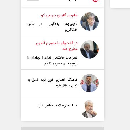
جام‌جم آنلاین بررسی کرد
باج‌نیوزها؛ باج‌گیری در لباس
افشاگری
در گفت‌و‌گو با جام‌جم آنلاین
مطرح شد
شیر مادر جایگزین ندارد | نوزادان را
از فواید آن محروم نکنیم
فرهنگ اهدای خون باید نسل به
نسل منتقل شود
عدالت در سلامت میانبر ندارد