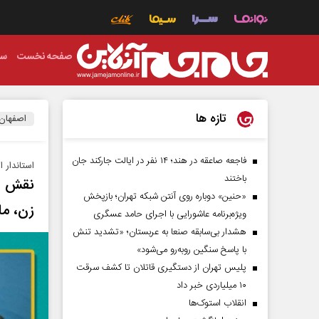
صفحه نخست
سی
تازه ها
اصفهان
فاجعه صاعقه در هند؛ ۱۴ نفر در ایالت جارکند جان
استاندار 
باختند
نقش اص
«حنین» دوباره روی آنتن شبکه تهران؛ بازپخش
زن، ما
ویژه‌برنامه عاشورایی با اجرای حامد عسگری
هشدار بی‌سابقه صنعا به عربستان؛ «تشدید تنش
با پاسخ سنگین روبه‌رو می‌شود»
پلیس تهران از دستگیری قاتلان تا کشف سرقت
۱۰ میلیاردی خبر داد
انقلاب استوک‌ها