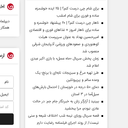
اخب
برای شام چی درست کنم؟ | ۲۵ ایده خوشمزه،
ساده و فوری برای شام امشب
دیپلما
ناهار چی درست کنم؟ | ۲۰ پیشنهاد خوشمزه و
همکاری آ
ساده برای ناهار امروز + غذاهای فوری و اقتصادی
امیرحسین بهداد به عنوان سرپرست هیئت
کوهنوردی و صعودهای ورزشی آذربایجان شرقی
منصوب شد
ارس
زمان پخش سریال «ماه عسل» با بازی اکبر عبدی
اعلام شد
طرز تهیه مرغ و سبزیجات تابه‌ای با برنج؛ یک
 مردادماه
صفحات نخست روزنامه ها‌ی یکشنبه ۴ مردادماه
صفحات 
وعده سالم و پرپروتئین
دمای ۵۰ درجه در خوزستان | احتمال بارش‌های
سیل‌آسا در ۳ استان
ببینید | آزارگر زنان به خبرنگار جام جم: در حالت
عادی نبودم، مرا ببخشید
قصه سریال رویای نیمه شب اختلاف شیعه و سنی
نیست/ از روند اجرای فیلمنامه رضایت دارم