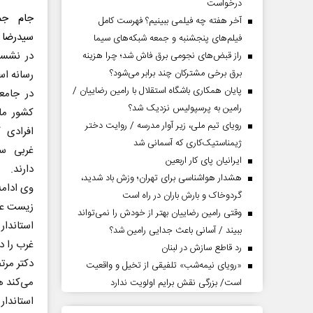
درخواست
جام جم
آخر هفته چه فیلمی ببینیم؟ فهرست کامل
سیدرضا 
فیلم‌های پنجشنبه و جمعه شبکه‌های سیما
در نشست
راز قبض‌های نجومی برق فاش شد؛ چرا هزینه
برق برخی مشترکان چند برابر می‌شود؟
رسانه اس
پایان همکاری باشگاه استقلال با رامین رضاییان /
در جامع
رامین به پرسپولیس نزدیک شد؟
کشور ما
رویای تیم ملی، زیر آوار مدرسه / روایت دختر
افرادی 
ژیمناستیک‌کاری که آسمانی شد
غربی سف
ایرانیان پای کار اربعین
دارند.
هشدار هواشناسی برای تهران؛ وزش باد شدید،
وی ادامه
گردوخاک و بارش باران در راه است
زیست عفی
وقتی رامین رضاییان بهتر از خودش را نمی‌تواند
استاندار
ببیند / آسانی باعث جدایی رامین شد؟
غرب را د
رد قاطع سازش در لبنان
دکتر مرت
«رویای نیمه‌شب» تلفیقی از تخیل و واقعیت
می‌کند ه
است/ بزرگی نقش برایم اولویت ندارد
استاندار 