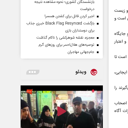
بازنشستگان کشوری؛ نحوه مشاهده نتیجه
درخواست
ردند حیا، عفت و زیست
اجیر کردن قاتل برای کشتن همسر!
ن است و
بازگشت Black Flag Resynced خبری جذاب
برای دوستداران بازی
 جایگاه
معجزه، نقشه شوهرکشی را ناکام گذاشت
 اعتبار
توصیه‌های هلال‌احمر برای روز‌های گرم
جام‌جهانی مهاجران
 است تا
ویدئو
ایجابی،
یرند را
 اصحاب
ات آگاه