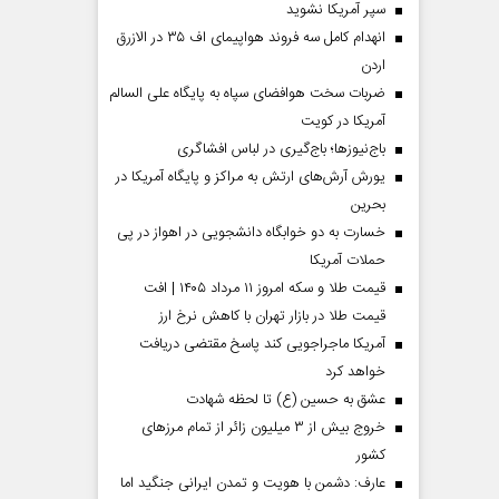
سپر آمریکا نشوید
انهدام کامل سه فروند هواپیمای اف ۳۵ در الازرق
اردن
ضربات سخت هوافضای سپاه به پایگاه علی السالم
آمریکا در کویت
باج‌نیوزها؛ باج‌گیری در لباس افشاگری
یورش آرش‌های ارتش به مراکز و پایگاه‌ آمریکا در
بحرین
خسارت به دو خوابگاه دانشجویی در اهواز در پی
حملات آمریکا
قیمت طلا و سکه امروز ۱۱ مرداد ۱۴۰۵ | افت
قیمت طلا در بازار تهران با کاهش نرخ ارز
آمریکا ماجراجویی کند پاسخ مقتضی دریافت
خواهد کرد
عشق به حسین (ع) تا لحظه شهادت
خروج بیش از ۳ میلیون زائر از تمام مرز‌های
کشور
عارف: دشمن با هویت و تمدن ایرانی جنگید اما