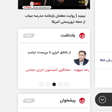
ببینید | روایت معلمان بازمانده مدرسه میناب
از حمله تروریستی آمریکا
یادداشت
انرژی تا بن‌بست ترامپ
زمان در افق ایران
رش خطا
 کمیسیون انرژی مجلس
سعدالله زارعی - کارشناس ارشد مسائل منطقه
پیشخوان