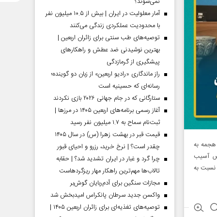
نمی‌شوند؟
آمار معلولیت در ایران | بیش از ۱۰.۵ میلیون نفر
با محدودیت عملکردی زندگی می‌کنند
توصیه‌های طب سنتی برای زائران اربعین |
بهترین نوشیدنی ضد عطش و راهکارهای
پیشگیری از گرمازدگی
راز ماندگاری «رادیو اربعین» از زبان دو گوینده؛
رسانه‌ای که حسینیه است
ستارگانی که در جام جهانی ۲۰۲۶ بازی نکردند
آغاز رسمی برنامه‌های اربعین ۱۴۰۵ در مرز‌ها |
ثبت‌نام سماح به ۱.۷ میلیون نفر رسید
قیمت قبر در بهشت زهرا (س) در سال ۱۴۰۵
 هجمه به
چقدر است؟ | نرخ خرید، رزرو و احیای قبور
عرض آسیب
چرا گرد و غبار در ایران تشدید شد؟ | حقابه
نسبت به
تالاب‌ها مهم‌ترین راهکار مهار ریزگردهاست
مجازات سنگین برای آدم‌ربایان گوش‌بر
واکسن جدید سرطان پانکراس امیدبخش شد
توصیه‌های تغذیه‌ای برای زائران اربعین ۱۴۰۵ |