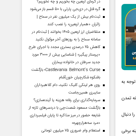
در گرمای اربعین چه بخوریم و چه نخوریم؟
گره قتل در دی‌جی پارتی با ۵۰ قسم باز می‌شود
ثبت‌نام بیش از یک میلیون نفر در سماح |
زائران «همیار اربعین» را نصب کنند
متقاضیان ارز اربعین ۱۴۰۵ بخوانند | ثبت‌نام در
سامانه سماح را به روز‌های آخر موکول نکنید
کاهش ۲۵ درصدی بستری مجدد با اجرای طرح
«پرستار پیگیر» | شناسایی بیش از ۳۰۰۰ مورد
جدید سرطان در خانواده بیماران
Castlevania: Belmont’s Curse؛ بازگشت
باشکوه شکارچیان خون‌آشام
توجه به
روی هر لینکی کلیک نکنید، دام کلاهبرداران
سایبری همین‌جاست
نه تمدن
سرمایه‌گذاری برای رفاه؛ هزینه یا آینده‌سازی؟
بازگشت مسعود شصت‌چی با دردسر‌های تازه؛ از
ا دنبال
شایعه حضور در میز مذاکره تا پایان فیلمبرداری
«مرد سه‌هزارچهره»
استعلام وام ضروری ۷۵ میلیون تومانی
ینه برخی