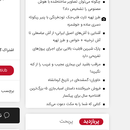
چگونه می‌توان تصاویر ساخته‌شده با هوش
مصنوعی را تشخیص داد؟
طرز تهیه تارت فلپ‌جک توت‌فرنگی با پنیر ریکوتا؛
دسری ساده و خوشمزه
آشنایی با آش‌های اصیل ایرانی؛ از آش عباسعلی تا
آش ترخینه + خواص و طرز تهیه
پارک شیرین قابلیت‌ بالایی برای اجرای پروژهای
اشتراک گذ
تفریحی دارد
ثه‌های کوچک سرنوشت‌های
مدیریت ایرانی بر شناور‌های مضر
مراقب باشید این بیماری عجیب و غریب را از کنه
در تنگه هرمز
نگیرید!
خاوران؛ گمشده‌ای در تاریخ کرمانشاه
ده - نویسنده و پژوهشگر
دکتر حسن عابدینی - معاون سیاسی سازمان
صداوسیما
فروش خیره‌کننده داستان اسباب‌بازی ۵؛ بزرگ‌ترین
برچسب ه
افتتاحیه سال برای پیکسار
کتابی که شما را به مکث دعوت می‌کند
ن
پربازدید
پربحث