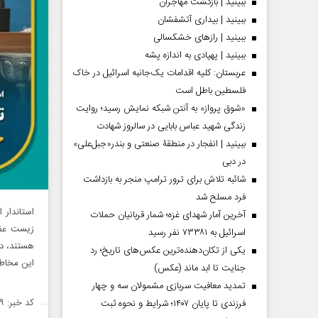
ببینید | بازگشت مهاجران
ببینید | بیداری آتشفشان
ببینید | رازهای خشکسالی
ببینید | پهپادی به اندازه پشه
عربستان: کلیه اقدامات یک‌جانبه اسرائیل در خاک
فلسطین باطل است
«شوق پرواز» به آنتن شبکه نمایش رسید؛ روایت
زندگی شهید عباس بابایی در سالروز شهادت
ببینید | انفجار در منطقۀ صنعتی و بندر«جبل‌علی»
در دبی
شائبه تلاش برای ترور ترامپ منجر به بازداشت
فرد مسلح شد
استاندار 
آخرین آمار شهدای غزه؛ شمار قربانیان حملات
زیست عفیف
اسرائیل به ۷۳۳۸۱ نفر رسید
هستند، د
یکی از تکان‌دهنده‌ترین عکس‌های تاریخ؛ رد
این مخاطر
جنایت تا ابد ماند (عکس)
تمدید معافیت سربازی مشمولان سه و چهار
کد خبر: ۱۴۵۴۹۲۹
فرزندی تا پایان ۱۴۰۷؛ شرایط و نحوه ثبت