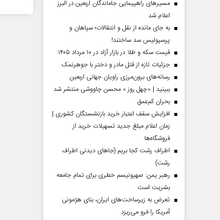
مسیر‌های راهپیمایی جاماندگان اربعین در البرز
اعلام شد
به جای مانده از نقل و انتقالات؛ سپاهان و
پرسپولیس سد ساختند!
قیمت سکه و طلا در بازار آزاد در ۱۰ مرداد ۱۴۰۵
جزئیات تازه از قتل مادر و دختر با جوهرنمک
رسانه‌های برون‌مرزی راویان جهانی اربعین
ببینید | «چهل روز » محسن چاووشی منتشر شد
بحران کم‌عمق
افزایش سقف اعتبار خرید بازنشستگان کشوری |
زمان اعلام مبلغ جدید تسهیلات خرید از
فروشگاه‌ها
اطراف رشت کجا بریم (جاهای دیدنی اطراف
رشت)
رهبر یمن: صهیونیسم خطری برای تمام جامعه
بشریت است
تعرض به زیرساخت‌های ایران، بنای هژمونی
آمریکا را فرو می‌ریزد