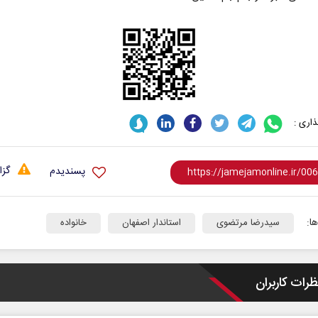
اری :
اربعین نماد مقاومت در برابر
از باتلاق 
استکبار‌
گزا
پسندیدم
رحمت‌الله نوروزی - عضو کمیسیون اجتماعی
رضا سپهوند - سخنگوی
مجلس
ا:
سیدرضا مرتضوی
استاندار اصفهان
خانواده
ظرات کاربران