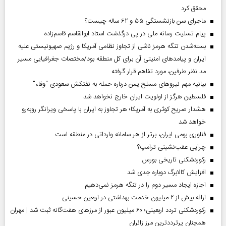
محقق کرد
ماجرای سن بازنشستگی ۵۵ و ۶۲ ساله چیست؟
پیام تسلیت رسانه ملی در پی درگذشت استاد ابوالقاسم قاسم‌زاده
بسته‌شدن تنگه هرمز ناشی از تجاوز نظامی آمریکا و رژیم صهیونیستی علیه
ایران و پیامد‌های امنیتی آن برای کل منطقه بود/مختصات جغرافیایی مسیر
مد نظر طرفین، مورد تفاهم قرار گرفته
بیانیه مهم نیروهای مسلح یمن درباره حمله به نفتکش سعودی "وفاء"
فلسطین هرگز از اولویت ایران خارج نخواهد شد
هشدار صریح کوثری به آمریکا؛ هر تجاوز به ایران با پاسخی ویرانگر روبه‌رو
خواهد شد
فناوری بومی ایران، برتر از هر سامانه وارداتی در منطقه است
چرایی عقب‌نشینی ترامپ؟
رکوردشکنی تاریخی بورس
افزایش کالابرگ دوباره جدی شد
اجازه ایجاد مسیر دوم را در تنگه هرمز نمی‌دهیم
ارائه بیش از ۲ میلیون خدمت بهداشتی در اربعین حسینی
رکوردشکنی تردد اربعینی؛ ۶۰ میلیون عبور از مرزهای هفت‌گانه ثبت شد | مهران
همچنان پرترددترین مرز زائران