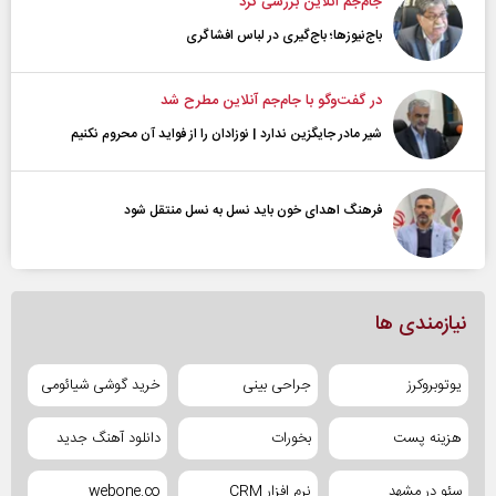
جام‌جم آنلاین بررسی کرد
باج‌نیوزها؛ باج‌گیری در لباس افشاگری
در گفت‌و‌گو با جام‌جم آنلاین مطرح شد
شیر مادر جایگزین ندارد | نوزادان را از فواید آن محروم نکنیم
فرهنگ اهدای خون باید نسل به نسل منتقل شود
نیازمندی ها
یوتوبروکرز
جراحی بینی
خرید گوشی شیائومی
هزینه پست
بخورات
دانلود آهنگ جدید
سئو در مشهد
نرم افزار CRM
webone.co