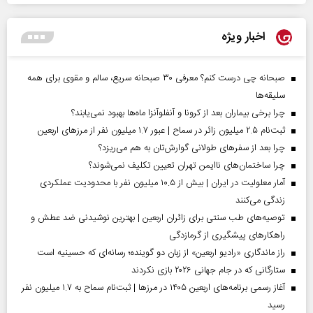
اخبار ویژه
صبحانه چی درست کنم؟ معرفی ۳۰ صبحانه سریع، سالم و مقوی برای همه
سلیقه‌ها
چرا برخی بیماران بعد از کرونا و آنفلوآنزا ماه‌ها بهبود نمی‌یابند؟
ثبت‌نام ۲.۵ میلیون زائر در سماح | عبور ۱.۷ میلیون نفر از مرز‌های اربعین
چرا بعد از سفرهای طولانی گوارش‌تان به هم می‌ریزد؟
چرا ساختمان‌های ناایمن تهران تعیین تکلیف نمی‌شوند؟
آمار معلولیت در ایران | بیش از ۱۰.۵ میلیون نفر با محدودیت عملکردی
زندگی می‌کنند
توصیه‌های طب سنتی برای زائران اربعین | بهترین نوشیدنی ضد عطش و
راهکارهای پیشگیری از گرمازدگی
راز ماندگاری «رادیو اربعین» از زبان دو گوینده؛ رسانه‌ای که حسینیه است
ستارگانی که در جام جهانی ۲۰۲۶ بازی نکردند
آغاز رسمی برنامه‌های اربعین ۱۴۰۵ در مرز‌ها | ثبت‌نام سماح به ۱.۷ میلیون نفر
رسید