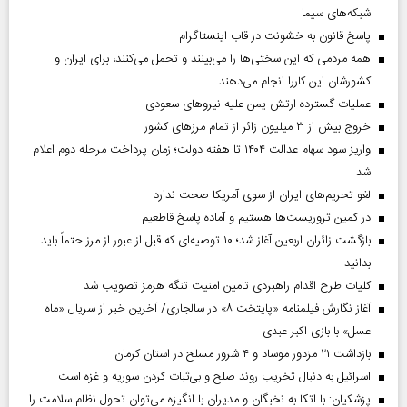
شبکه‌های سیما
پاسخ قانون به خشونت در قاب اینستاگرام
همه مردمی که این سختی‌ها را می‌بینند و تحمل می‌کنند، برای ایران و
کشورشان این کاررا انجام می‌دهند
عملیات گسترده ارتش یمن علیه نیروهای سعودی
خروج بیش از ۳ میلیون زائر از تمام مرز‌های کشور
واریز سود سهام عدالت ۱۴۰۴ تا هفته دولت؛ زمان پرداخت مرحله دوم اعلام
شد
لغو تحریم‌های ایران از سوی آمریکا صحت ندارد
در کمین تروریست‌ها هستیم و آماده پاسخ قاطعیم
بازگشت زائران اربعین آغاز شد؛ ۱۰ توصیه‌ای که قبل از عبور از مرز حتماً باید
بدانید
کلیات طرح اقدام راهبردی تامین امنیت تنگه هرمز تصویب شد
آغاز نگارش فیلمنامه «پایتخت ۸» در سالجاری/ آخرین خبر از سریال «ماه
عسل» با بازی اکبر عبدی
بازداشت ۲۱ مزدور موساد و ۴ شرور مسلح در استان کرمان
اسرائیل به دنبال تخریب روند صلح و بی‌ثبات کردن سوریه و غزه است
پزشکیان: با اتکا به نخبگان و مدیران با انگیزه می‌توان تحول نظام سلامت را