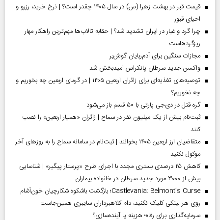
قیمت قبر در بهشت زهرا (س) در سال ۱۴۰۵ چقدر است؟ | نرخ خرید، رزرو و
احیای قبور
چرا گرد و غبار در ایران تشدید شد؟ | حقابه تالاب‌ها مهم‌ترین راهکار مهار
ریزگردهاست
مجازات سنگین برای آدم‌ربایان گوش‌بر
واکسن جدید سرطان پانکراس امیدبخش شد
توصیه‌های تغذیه‌ای برای زائران اربعین ۱۴۰۵ | در گرمای اربعین چه بخوریم و
چه نخوریم؟
گره قتل در دی‌جی پارتی با ۵۰ قسم باز می‌شود
ثبت‌نام بیش از یک میلیون نفر در سماح | زائران «همیار اربعین» را نصب
کنند
متقاضیان ارز اربعین ۱۴۰۵ بخوانند | ثبت‌نام در سامانه سماح را به روز‌های آخر
موکول نکنید
کاهش ۲۵ درصدی بستری مجدد با اجرای طرح «پرستار پیگیر» | شناسایی
بیش از ۳۰۰۰ مورد جدید سرطان در خانواده بیماران
Castlevania: Belmont’s Curse؛ بازگشت باشکوه شکارچیان خون‌آشام
روی هر لینکی کلیک نکنید، دام کلاهبرداران سایبری همین‌جاست
سرمایه‌گذاری برای رفاه؛ هزینه یا آینده‌سازی؟