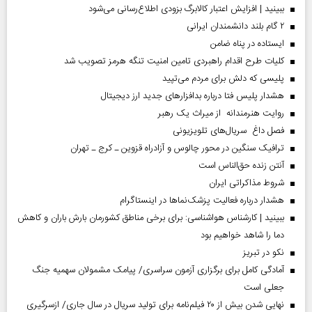
ببینید | افزایش اعتبار کالابرگ بزودی اطلاع‌رسانی می‌شود
۲ گام بلند دانشمندان ایرانی
ایستاده در پناه ضامن
کلیات طرح اقدام راهبردی تامین امنیت تنگه هرمز تصویب شد
پلیسی که دلش برای مردم می‌تپید
هشدار پلیس فتا درباره بدافزار‌های جدید ارز دیجیتال
روایت هنرمندانه از میراث یک رهبر
فصل داغ سریال‌های تلویزیونی
ترافیک سنگین در محور چالوس و آزادراه قزوین ـ کرج ـ تهران
آنتن زنده حق‌الناس است
شروط مذاکراتی ایران
هشدار درباره فعالیت پزشک‌نما‌ها در اینستاگرام
ببینید | کارشناس هواشناسی: برای برخی مناطق کشورمان بارش باران و کاهش
دما را شاهد خواهیم بود
نکو در تبریز
آمادگی کامل برای برگزاری آزمون سراسری/ پیامک مشمولان سهمیه جنگ
جعلی است
نهایی شدن بیش از ۲۰ فیلم‌نامه برای تولید سریال در سال جاری/ ازسرگیری