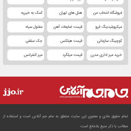
فروشگاه انتخاب من
هتل های تهران
کمک به خیریه
میکروبلیدینگ ابرو
قیمت ضایعات آهن
مفتول سیاه
کوچینگ سازمانی
قیمت هبلکس
جک سقفی
خرید میز اداری مدرن
قیمت میلگرد
میز کنفرانس
تمام حقوق مادی و معنوی این سایت متعلق به جام جم آنلاین است و استفاده از
مطالب با ذکر منبع بلامانع است.