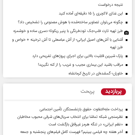
نتیجه درخواست
این غذای لاکچری را ۱۵ دقیقه‌ای آماده کنید
چگونه می‌توان تصاویر ساخته‌شده با هوش مصنوعی را تشخیص داد؟
طرز تهیه تارت فلپ‌جک توت‌فرنگی با پنیر ریکوتا؛ دسری ساده و خوشمزه
آشنایی با آش‌های اصیل ایرانی؛ از آش عباسعلی تا آش ترخینه + خواص و
طرز تهیه
پارک شیرین قابلیت‌ بالایی برای اجرای پروژهای تفریحی دارد
مراقب باشید این بیماری عجیب و غریب را از کنه نگیرید!
خاوران؛ گمشده‌ای در تاریخ کرمانشاه
پربازدید
پربحث
پرداخت مابه‌التفاوت حقوق بازنشستگان تأمین اجتماعی
نظرسنجی شبکه تماشا برای انتخاب سریال‌های شرقی محبوب مخاطبان
«نظم ایرانی» در تنگه هرمز غیرقابل بازگشت است
آخر هفته چه فیلمی ببینیم؟ فهرست کامل فیلم‌های پنجشنبه و جمعه