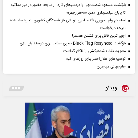
بازگشت مسعود شصت‌چی با دردسر‌های تازه؛ از شایعه حضور در میز مذاکره
تا پایان فیلمبرداری «مرد سه‌هزارچهره»
استعلام وام ضروری ۷۵ میلیون تومانی بازنشستگان کشوری؛ نحوه مشاهده
نتیجه درخواست
اجیر کردن قاتل برای کشتن همسر!
بازگشت Black Flag Resynced خبری جذاب برای دوستداران بازی
معجزه، نقشه شوهرکشی را ناکام گذاشت
توصیه‌های هلال‌احمر برای روز‌های گرم
جام‌جهانی مهاجران
ویدئو