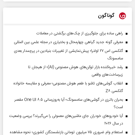
گوناگون
راهی ساده برای جلوگیری از چک‌های برگشتی در معاملات
معرفی گونه جدید گیاهی چهارمحال و بختیاری در مجله علمی بین المللی
گلکسی اس ۲۷ اولترا؛ پیش‌نمایشی از تغییرات بنیادین در پرچمدار بعدی
سامسونگ
رشد خیره‌کننده بازار توکن‌های هوش مصنوعی (AI)؛ از هیجان تا
زیرساخت‌های واقعی
انقلاب گوشی‌های تاشو‌ با طعم هوش مصنوعی؛ معرفی و مقایسه خانواده
گلکسی Z۸
بحران باتری در گوشی‌های سامسونگ؛ آیا به‌روزرسانی One UI ۸.۵ مقصر
است؟
آیا خودروهای خودران جای ماشین‌های معمولی را می‌گیرند؟ بررسی وضعیت
در سال ۲۰۲۶
استعلام وام ضروری ۷۵ میلیون تومانی بازنشستگان کشوری؛ نحوه مشاهده