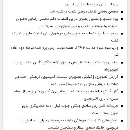
رویداد «ایران جان» با میزبانی قزوین
محسن رضایی نماینده رهبر انقلاب در شعام شد
پیام مشاور و دستیار رهبری در پی انتصاب دکتر محسن رضایی به‌عنوان
نماینده رهبر معظم انقلاب و دبیر شورای‌عالی امنیت ملی
رییس مجلس انتصاب محسن رضایی در شورای‌عالی امنیت ملی را تبریک
گفت
واریز سود سهام عدالت ۱۴۰۴ تا هفته دولت؛ زمان پرداخت مرحله دوم اعلام
شد
احتمال پرداخت معوقات افزایش حقوق بازنشستگان تأمین اجتماعی از ۱۰
شهریورماه
گزارش تصویری | گزارش تصویری نشست کمیسیون فرهنگی اجتماعی
دولت به میزبانی سازمان صداوسیما | سری دوم
آغاز نگارش فیلمنامه «پایتخت ۸» در سالجاری/ آخرین خبر از سریال «ماه
عسل» با بازی اکبر عبدی
حزب‌الله: آتش‌زدن مناطق جنگلی جنوب لبنان ادامه تخریبگری رژیم
صهیونیستی است
انسان‌هایی که زیست فرهنگی دارند، نمی‌میرند/ جهان باید ایران را با
فردوسی، حافظ، سعدی، عطار و فرشچیان بشناسد