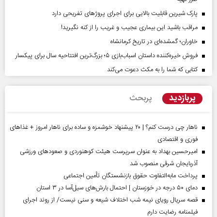
پارک شیرین قابلیت‌ بالایی برای اجرای پروژهای تفریحی دارد
مراقب باشید این بیماری عجیب و غریب را از کنه نگیرید!
خاوران؛ گمشده‌ای در تاریخ کرمانشاه
فروش خیره‌کننده داستان اسباب‌بازی ۵؛ بزرگ‌ترین افتتاحیه سال برای پیکسار
کتابی که شما را به مکث دعوت می‌کند
پربازدید
پربحث
ناهار چی درست کنم؟ | ۲۰ پیشنهاد خوشمزه و ساده برای ناهار امروز + غذاهای
فوری و اقتصادی
امیرحسین بهداد به عنوان سرپرست هیئت کوهنوردی و صعودهای ورزشی
آذربایجان شرقی منصوب شد
پرداخت مابه‌التفاوت حقوق بازنشستگان تأمین اجتماعی
دمای ۵۰ درجه در خوزستان | احتمال بارش‌های سیل‌آسا در ۳ استان
قصه سریال رویای نیمه شب اختلاف شیعه و سنی نیست/ از روند اجرای
فیلمنامه رضایت دارم