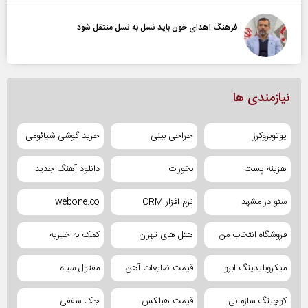
فرهنگ اهدای خون باید نسل به نسل منتقل شود
نیازمندی ها
یوتوبروکرز
جراحی بینی
خرید گوشی شیائومی
هزینه پست
بخورات
دانلود آهنگ جدید
سئو در مشهد
نرم افزار CRM
webone.co
فروشگاه انتخاب من
هتل های تهران
کمک به خیریه
میکروبلیدینگ ابرو
قیمت ضایعات آهن
مفتول سیاه
کوچینگ سازمانی
قیمت هبلکس
جک سقفی