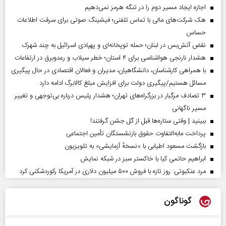
اجازه ایجاد مسیر دوم را در تنگه هرمز نمی‌دهیم
هک شرکت‌های مالی با تماس تلفنی؛ فیشینگ صوتی برای سرقت اطلاعات
حساس
نقض آتش‌بس در لبنان؛ حمله توپخانه‌ای و پهپادی اسرائیل به چند شهرک
هشدار نارنجی هواشناسی برای ۴ استان؛ خطر سیلاب و رعدوبرق در ارتفاعات
با همراهی کارشناسان، دانشگاهیان، مدیران و فعالان اقتصادی در حال پیگیری
مسائل هستیم/پیگیری دولت برای افزایش مبلغ کالابرگ ادامه دارد
۳ تصادف مرگبار در بزرگراه‌های تهران؛ هشدار پلیس درباره بی‌توجهی و تغییر
مسیر ناگهانی
ببینید | وقتی ستاره‌ها قبل از گل جشن گرفتند!
پرداخت مابه‌التفاوت حقوق بازنشستگان تأمین اجتماعی
بازگشت مسعود اطیابی با «نسخهٔ آزمایشی» به تلویزیون
ابراهیم حاتمی کیا با خاکستر سبز در شبکه نمایش
مرد عنکبوتی: روز تازه با فروش ۵۰۰ میلیون دلاری در آمریکا رکوردشکنی کرد
گوناگون