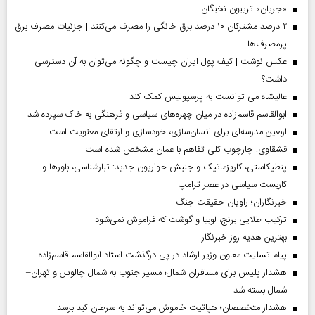
«جریان» تریبون نخبگان
۲ درصد مشترکان ۱۰ درصد برق خانگی را مصرف می‌کنند | جزئیات مصرف برق
پرمصرف‌ها
عکس نوشت | کیف پول ایران چیست و چگونه می‌توان به آن دسترسی
داشت؟
عالیشاه می توانست به پرسپولیس کمک کند
ابوالقاسم قاسم‌زاده در میان چهره‌های سیاسی و فرهنگی به خاک سپرده شد
اربعین مدرسه‌ای برای انسان‌سازی، خودسازی و ارتقای معنویت است
قشقاوی: چارچوب کلی تفاهم با عمان مشخص شده است
پنطیکاستی، کاریزماتیک و جنبش حواریون جدید: تبارشناسی، باور‌ها و
کاربست سیاسی در عصر ترامپ
خبرنگاران؛ راویان حقیقت جنگ
ترکیب طلایی برنج، لوبیا و گوشت که فراموش نمی‌شود
بهترین هدیه روز خبرنگار
پیام تسلیت معاون وزیر ارشاد در پی درگذشت استاد ابوالقاسم قاسم‌زاده
هشدار پلیس برای مسافران شمال؛ مسیر جنوب به شمال چالوس و تهران–
شمال بسته شد
هشدار متخصصان؛ هپاتیت خاموش می‌تواند به سرطان کبد برسد!