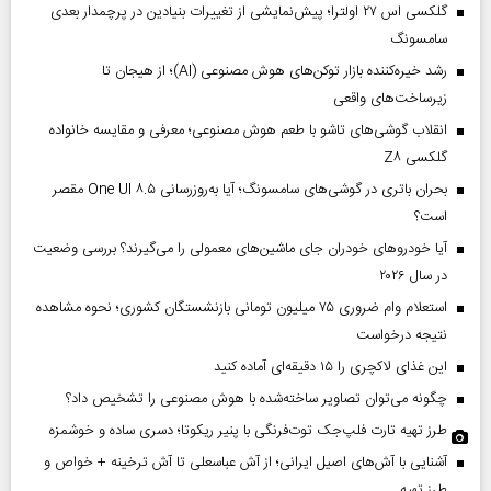
گلکسی اس ۲۷ اولترا؛ پیش‌نمایشی از تغییرات بنیادین در پرچمدار بعدی
سامسونگ
رشد خیره‌کننده بازار توکن‌های هوش مصنوعی (AI)؛ از هیجان تا
زیرساخت‌های واقعی
انقلاب گوشی‌های تاشو‌ با طعم هوش مصنوعی؛ معرفی و مقایسه خانواده
گلکسی Z۸
بحران باتری در گوشی‌های سامسونگ؛ آیا به‌روزرسانی One UI ۸.۵ مقصر
است؟
آیا خودروهای خودران جای ماشین‌های معمولی را می‌گیرند؟ بررسی وضعیت
در سال ۲۰۲۶
استعلام وام ضروری ۷۵ میلیون تومانی بازنشستگان کشوری؛ نحوه مشاهده
نتیجه درخواست
این غذای لاکچری را ۱۵ دقیقه‌ای آماده کنید
چگونه می‌توان تصاویر ساخته‌شده با هوش مصنوعی را تشخیص داد؟
طرز تهیه تارت فلپ‌جک توت‌فرنگی با پنیر ریکوتا؛ دسری ساده و خوشمزه
آشنایی با آش‌های اصیل ایرانی؛ از آش عباسعلی تا آش ترخینه + خواص و
طرز تهیه