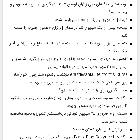
توصیه‌های تغذیه‌ای برای زائران اربعین ۱۴۰۵ | در گرمای اربعین چه بخوریم و
چه نخوریم؟
گره قتل در دی‌جی پارتی با ۵۰ قسم باز می‌شود
ثبت‌نام بیش از یک میلیون نفر در سماح | زائران «همیار اربعین» را نصب
کنند
متقاضیان ارز اربعین ۱۴۰۵ بخوانند | ثبت‌نام در سامانه سماح را به روز‌های آخر
موکول نکنید
کاهش ۲۵ درصدی بستری مجدد با اجرای طرح «پرستار پیگیر» | شناسایی
بیش از ۳۰۰۰ مورد جدید سرطان در خانواده بیماران
Castlevania: Belmont’s Curse؛ بازگشت باشکوه شکارچیان خون‌آشام
روی هر لینکی کلیک نکنید، دام کلاهبرداران سایبری همین‌جاست
سرمایه‌گذاری برای رفاه؛ هزینه یا آینده‌سازی؟
بازگشت مسعود شصت‌چی با دردسر‌های تازه؛ از شایعه حضور در میز مذاکره
تا پایان فیلمبرداری «مرد سه‌هزارچهره»
استعلام وام ضروری ۷۵ میلیون تومانی بازنشستگان کشوری؛ نحوه مشاهده
نتیجه درخواست
اجیر کردن قاتل برای کشتن همسر!
بازگشت Black Flag Resynced خبری جذاب برای دوستداران بازی