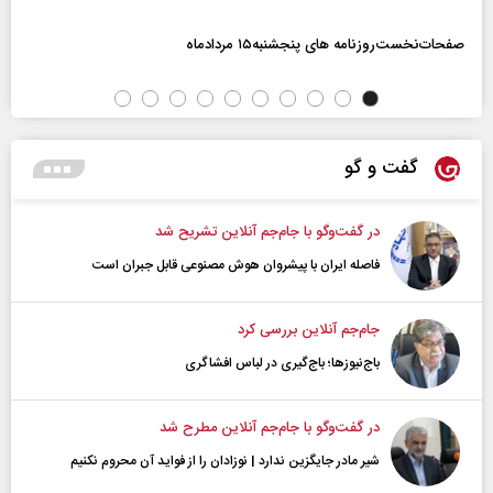
صفحات‌نخست‌روزنامه ها‌ی پنجشنبه‌۱۵ مردادماه
گفت و گو
در گفت‌و‌گو با جام‌جم آنلاین تشریح شد
فاصله ایران با پیشرو‌ان هوش مصنوعی قابل جبران است
جام‌جم آنلاین بررسی کرد
باج‌نیوزها؛ باج‌گیری در لباس افشاگری
در گفت‌و‌گو با جام‌جم آنلاین مطرح شد
شیر مادر جایگزین ندارد | نوزادان را از فواید آن محروم نکنیم