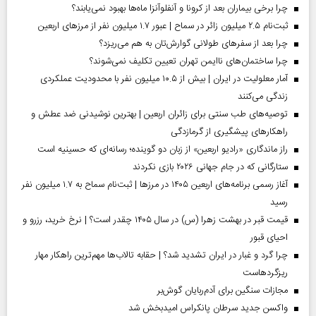
چرا برخی بیماران بعد از کرونا و آنفلوآنزا ماه‌ها بهبود نمی‌یابند؟
ثبت‌نام ۲.۵ میلیون زائر در سماح | عبور ۱.۷ میلیون نفر از مرز‌های اربعین
چرا بعد از سفرهای طولانی گوارش‌تان به هم می‌ریزد؟
چرا ساختمان‌های ناایمن تهران تعیین تکلیف نمی‌شوند؟
آمار معلولیت در ایران | بیش از ۱۰.۵ میلیون نفر با محدودیت عملکردی
زندگی می‌کنند
توصیه‌های طب سنتی برای زائران اربعین | بهترین نوشیدنی ضد عطش و
راهکارهای پیشگیری از گرمازدگی
راز ماندگاری «رادیو اربعین» از زبان دو گوینده؛ رسانه‌ای که حسینیه است
ستارگانی که در جام جهانی ۲۰۲۶ بازی نکردند
آغاز رسمی برنامه‌های اربعین ۱۴۰۵ در مرز‌ها | ثبت‌نام سماح به ۱.۷ میلیون نفر
رسید
قیمت قبر در بهشت زهرا (س) در سال ۱۴۰۵ چقدر است؟ | نرخ خرید، رزرو و
احیای قبور
چرا گرد و غبار در ایران تشدید شد؟ | حقابه تالاب‌ها مهم‌ترین راهکار مهار
ریزگردهاست
مجازات سنگین برای آدم‌ربایان گوش‌بر
واکسن جدید سرطان پانکراس امیدبخش شد