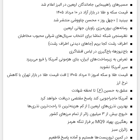
مسیر‌های راهپیمایی جاماندگان اربعین در البرز اعلام شد
قیمت سکه و طلا در بازار آزاد در ۱۰ مرداد ۱۴۰۵
ببینید | «چهل روز » محسن چاووشی منتشر شد
رسانه‌های برون‌مرزی راویان جهانی اربعین
نظرسنجی شبکه تماشا برای انتخاب سریال‌های شرقی محبوب مخاطبان
اطراف رشت کجا بریم (جاهای دیدنی اطراف رشت)
باج‌نیوزها؛ باج‌گیری در لباس افشاگری
تعرض به زیرساخت‌های ایران، بنای هژمونی آمریکا را فرو می‌ریزد
سپر آمریکا نشوید
قیمت طلا و سکه امروز ۱۱ مرداد ۱۴۰۵ | افت قیمت طلا در بازار تهران با کاهش
نرخ ارز
عشق به حسین (ع) تا لحظه شهادت
آمریکا ماجراجویی کند پاسخ مقتضی دریافت خواهد کرد
بهترین نذری‌های اربعین | از کم هزینه‌ترین تا راحت‌ترین نذری‌ها
خروج بیش از ۳ میلیون زائر از تمام مرز‌های کشور
رهگیری پهپاد MQ9 بر فراز تنگه هرمز
‌زائران سبز
در کمین تروریست‌ها هستیم و آماده پاسخ قاطعیم