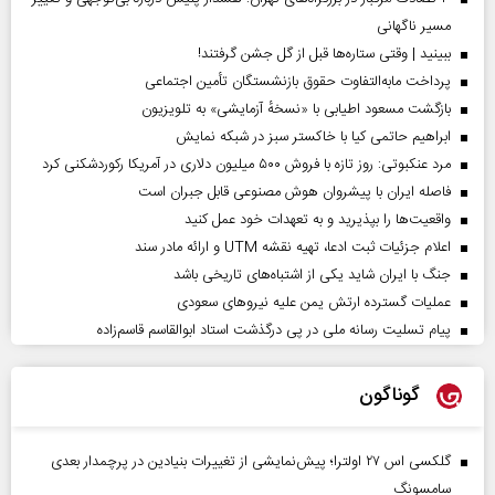
مسیر ناگهانی
ببینید | وقتی ستاره‌ها قبل از گل جشن گرفتند!
پرداخت مابه‌التفاوت حقوق بازنشستگان تأمین اجتماعی
بازگشت مسعود اطیابی با «نسخهٔ آزمایشی» به تلویزیون
ابراهیم حاتمی کیا با خاکستر سبز در شبکه نمایش
مرد عنکبوتی: روز تازه با فروش ۵۰۰ میلیون دلاری در آمریکا رکوردشکنی کرد
فاصله ایران با پیشرو‌ان هوش مصنوعی قابل جبران است
واقعیت‌ها را بپذیرید و به تعهدات خود عمل کنید
اعلام جزئیات ثبت ادعا، تهیه نقشه UTM و ارائه مادر سند
جنگ با ایران شاید یکی از اشتباه‌های تاریخی باشد
عملیات گسترده ارتش یمن علیه نیروهای سعودی
پیام تسلیت رسانه ملی در پی درگذشت استاد ابوالقاسم قاسم‌زاده
گوناگون
گلکسی اس ۲۷ اولترا؛ پیش‌نمایشی از تغییرات بنیادین در پرچمدار بعدی
سامسونگ