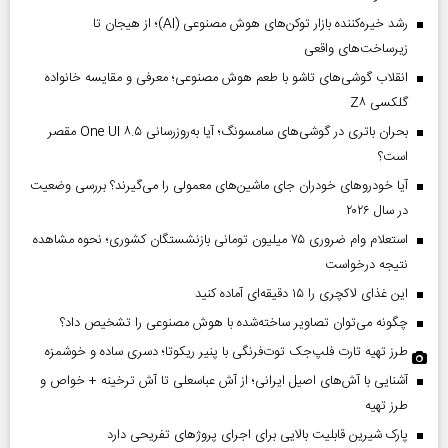
رشد خیره‌کننده بازار توکن‌های هوش مصنوعی (AI)؛ از هیجان تا
زیرساخت‌های واقعی
انقلاب گوشی‌های تاشو‌ با طعم هوش مصنوعی؛ معرفی و مقایسه خانواده
گلکسی Z۸
بحران باتری در گوشی‌های سامسونگ؛ آیا به‌روزرسانی One UI ۸.۵ مقصر
است؟
آیا خودروهای خودران جای ماشین‌های معمولی را می‌گیرند؟ بررسی وضعیت
در سال ۲۰۲۶
استعلام وام ضروری ۷۵ میلیون تومانی بازنشستگان کشوری؛ نحوه مشاهده
نتیجه درخواست
این غذای لاکچری را ۱۵ دقیقه‌ای آماده کنید
چگونه می‌توان تصاویر ساخته‌شده با هوش مصنوعی را تشخیص داد؟
طرز تهیه تارت فلپ‌جک توت‌فرنگی با پنیر ریکوتا؛ دسری ساده و خوشمزه
آشنایی با آش‌های اصیل ایرانی؛ از آش عباسعلی تا آش ترخینه + خواص و
طرز تهیه
پارک شیرین قابلیت‌ بالایی برای اجرای پروژهای تفریحی دارد