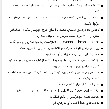
ثبت‌نام بیش از یک میلیون نفر در سماح | زائران «همیار اربعین» را نصب
کنند
متقاضیان ارز اربعین ۱۴۰۵ بخوانند | ثبت‌نام در سامانه سماح را به روز‌های آخر
موکول نکنید
کاهش ۲۵ درصدی بستری مجدد با اجرای طرح «پرستار پیگیر» | شناسایی
بیش از ۳۰۰۰ مورد جدید سرطان در خانواده بیماران
Castlevania: Belmont’s Curse؛ بازگشت باشکوه شکارچیان خون‌آشام
روی هر لینکی کلیک نکنید، دام کلاهبرداران سایبری همین‌جاست
سرمایه‌گذاری برای رفاه؛ هزینه یا آینده‌سازی؟
بازگشت مسعود شصت‌چی با دردسر‌های تازه؛ از شایعه حضور در میز مذاکره
تا پایان فیلمبرداری «مرد سه‌هزارچهره»
استعلام وام ضروری ۷۵ میلیون تومانی بازنشستگان کشوری؛ نحوه مشاهده
نتیجه درخواست
اجیر کردن قاتل برای کشتن همسر!
بازگشت Black Flag Resynced خبری جذاب برای دوستداران بازی
معجزه، نقشه شوهرکشی را ناکام گذاشت
توصیه‌های هلال‌احمر برای روز‌های گرم
جام‌جهانی مهاجران