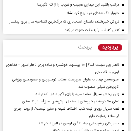
مراقب باشید این بیماری عجیب و غریب را از کنه نگیرید!
خاوران؛ گمشده‌ای در تاریخ کرمانشاه
فروش خیره‌کننده داستان اسباب‌بازی ۵؛ بزرگ‌ترین افتتاحیه سال برای پیکسار
کتابی که شما را به مکث دعوت می‌کند
پربازدید
پربحث
ناهار چی درست کنم؟ | ۲۰ پیشنهاد خوشمزه و ساده برای ناهار امروز + غذاهای
فوری و اقتصادی
امیرحسین بهداد به عنوان سرپرست هیئت کوهنوردی و صعودهای ورزشی
آذربایجان شرقی منصوب شد
زمان پخش سریال «ماه عسل» با بازی اکبر عبدی اعلام شد
دمای ۵۰ درجه در خوزستان | احتمال بارش‌های سیل‌آسا در ۳ استان
قصه سریال رویای نیمه شب اختلاف شیعه و سنی نیست/ از روند اجرای
فیلمنامه رضایت دارم
مسیر‌های راهپیمایی جاماندگان اربعین در البرز اعلام شد
قیمت سکه و طلا در بازار آزاد در ۱۰ مرداد ۱۴۰۵