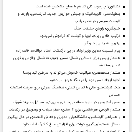
قشقاوی: چارچوب کلی تفاهم با عمان مشخص شده است
پنطیکاستی، کاریزماتیک و جنبش حواریون جدید: تبارشناسی، باور‌ها و
کاربست سیاسی در عصر ترامپ
خبرنگاران؛ راویان حقیقت جنگ
ترکیب طلایی برنج، لوبیا و گوشت که فراموش نمی‌شود
بهترین هدیه روز خبرنگار
پیام تسلیت معاون وزیر ارشاد در پی درگذشت استاد ابوالقاسم قاسم‌زاده
هشدار پلیس برای مسافران شمال؛ مسیر جنوب به شمال چالوس و تهران–
شمال بسته شد
هشدار متخصصان؛ هپاتیت خاموش می‌تواند به سرطان کبد برسد!
اجازه ایجاد مسیر دوم را در تنگه هرمز نمی‌دهیم
هک شرکت‌های مالی با تماس تلفنی؛ فیشینگ صوتی برای سرقت اطلاعات
حساس
نقض آتش‌بس در لبنان؛ حمله توپخانه‌ای و پهپادی اسرائیل به چند شهرک
هشدار نارنجی هواشناسی برای ۴ استان؛ خطر سیلاب و رعدوبرق در ارتفاعات
با همراهی کارشناسان، دانشگاهیان، مدیران و فعالان اقتصادی در حال پیگیری
مسائل هستیم/پیگیری دولت برای افزایش مبلغ کالابرگ ادامه دارد
۳ تصادف مرگبار در بزرگراه‌های تهران؛ هشدار پلیس درباره بی‌توجهی و تغییر