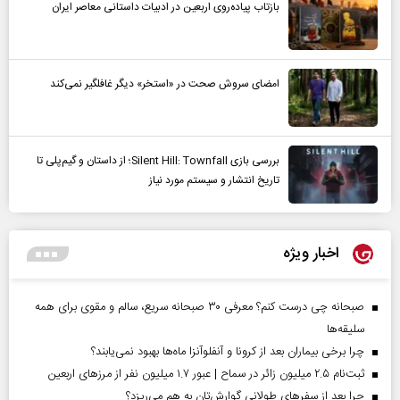
بازتاب پیاده‌روی اربعین در ادبیات داستانی معاصر ایران
امضای سروش صحت در «استخر» دیگر غافلگیر نمی‌کند
بررسی بازی Silent Hill: Townfall؛ از داستان و گیم‌پلی تا
تاریخ انتشار و سیستم مورد نیاز
اخبار ویژه
صبحانه چی درست کنم؟ معرفی ۳۰ صبحانه سریع، سالم و مقوی برای همه
سلیقه‌ها
چرا برخی بیماران بعد از کرونا و آنفلوآنزا ماه‌ها بهبود نمی‌یابند؟
ثبت‌نام ۲.۵ میلیون زائر در سماح | عبور ۱.۷ میلیون نفر از مرز‌های اربعین
چرا بعد از سفرهای طولانی گوارش‌تان به هم می‌ریزد؟