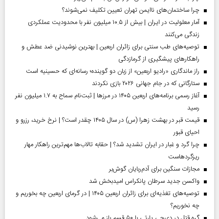
چرا ساختمان‌های ناایمن تهران تعیین تکلیف نمی‌شوند؟
آمار معلولیت در ایران | بیش از ۱۰.۵ میلیون نفر با محدودیت عملکردی
زندگی می‌کنند
توصیه‌های طب سنتی برای زائران اربعین | بهترین نوشیدنی ضد عطش و
راهکارهای پیشگیری از گرمازدگی
راز ماندگاری «رادیو اربعین» از زبان دو گوینده؛ رسانه‌ای که حسینیه است
ستارگانی که در جام جهانی ۲۰۲۶ بازی نکردند
آغاز رسمی برنامه‌های اربعین ۱۴۰۵ در مرز‌ها | ثبت‌نام سماح به ۱.۷ میلیون نفر
رسید
قیمت قبر در بهشت زهرا (س) در سال ۱۴۰۵ چقدر است؟ | نرخ خرید، رزرو و
احیای قبور
چرا گرد و غبار در ایران تشدید شد؟ | حقابه تالاب‌ها مهم‌ترین راهکار مهار
ریزگردهاست
مجازات سنگین برای آدم‌ربایان گوش‌بر
واکسن جدید سرطان پانکراس امیدبخش شد
توصیه‌های تغذیه‌ای برای زائران اربعین ۱۴۰۵ | در گرمای اربعین چه بخوریم و
چه نخوریم؟
گره قتل در دی‌جی پارتی با ۵۰ قسم باز می‌شود