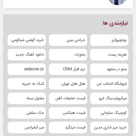
نیازمندی ها
یوتوبروکرز
جراحی بینی
خرید گوشی شیائومی
هزینه پست
بخورات
دانلود آهنگ جدید
سئو در مشهد
نرم افزار CRM
webone.co
فروشگاه انتخاب من
هتل های تهران
کمک به خیریه
میکروبلیدینگ ابرو
قیمت ضایعات آهن
مفتول سیاه
کوچینگ سازمانی
قیمت هبلکس
جک سقفی
خرید میز اداری مدرن
قیمت میلگرد
میز کنفرانس