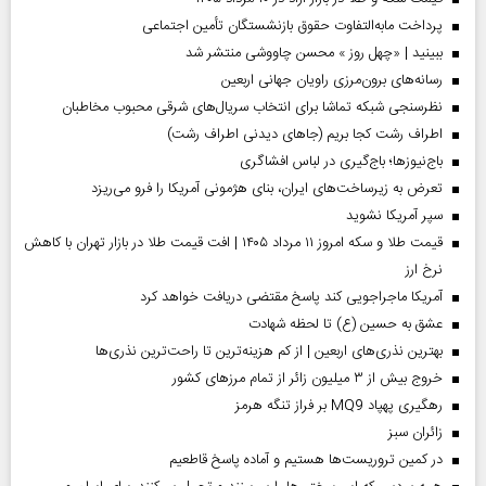
پرداخت مابه‌التفاوت حقوق بازنشستگان تأمین اجتماعی
ببینید | «چهل روز » محسن چاووشی منتشر شد
رسانه‌های برون‌مرزی راویان جهانی اربعین
نظرسنجی شبکه تماشا برای انتخاب سریال‌های شرقی محبوب مخاطبان
اطراف رشت کجا بریم (جاهای دیدنی اطراف رشت)
باج‌نیوزها؛ باج‌گیری در لباس افشاگری
تعرض به زیرساخت‌های ایران، بنای هژمونی آمریکا را فرو می‌ریزد
سپر آمریکا نشوید
قیمت طلا و سکه امروز ۱۱ مرداد ۱۴۰۵ | افت قیمت طلا در بازار تهران با کاهش
نرخ ارز
آمریکا ماجراجویی کند پاسخ مقتضی دریافت خواهد کرد
عشق به حسین (ع) تا لحظه شهادت
بهترین نذری‌های اربعین | از کم هزینه‌ترین تا راحت‌ترین نذری‌ها
خروج بیش از ۳ میلیون زائر از تمام مرز‌های کشور
رهگیری پهپاد MQ9 بر فراز تنگه هرمز
‌زائران سبز
در کمین تروریست‌ها هستیم و آماده پاسخ قاطعیم