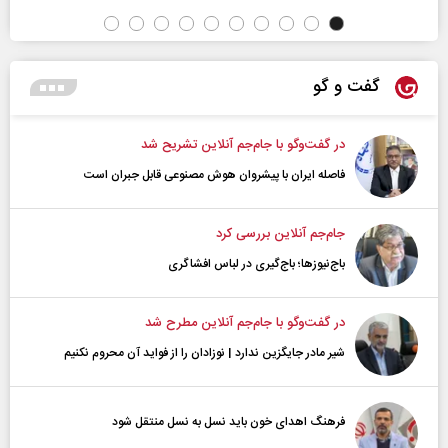
گفت و گو
در گفت‌و‌گو با جام‌جم آنلاین تشریح شد
فاصله ایران با پیشرو‌ان هوش مصنوعی قابل جبران است
جام‌جم آنلاین بررسی کرد
باج‌نیوزها؛ باج‌گیری در لباس افشاگری
در گفت‌و‌گو با جام‌جم آنلاین مطرح شد
شیر مادر جایگزین ندارد | نوزادان را از فواید آن محروم نکنیم
فرهنگ اهدای خون باید نسل به نسل منتقل شود