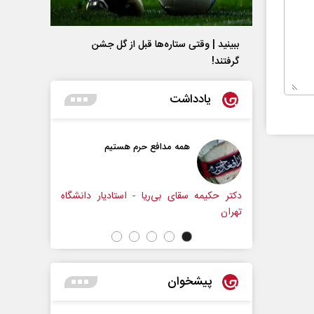
ببینید | وقتی ستاره‌ها قبل از گل جشن
گرفتند!
یادداشت
همه مدافع حرم هستیم
حکایت یک تاریخ و دو زندگی
نرگس خانعلی‌زاده - روزنامه‌نگ
سقای بی‌ریا - استادیار دانشگاه
پیشخوان