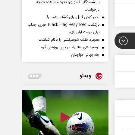
بازنشستگان کشوری؛ نحوه مشاهده نتیجه
درخواست
اجیر کردن قاتل برای کشتن همسر!
بازگشت Black Flag Resynced خبری جذاب
برای دوستداران بازی
معجزه، نقشه شوهرکشی را ناکام گذاشت
توصیه‌های هلال‌احمر برای روز‌های گرم
جام‌جهانی مهاجران
ویدئو