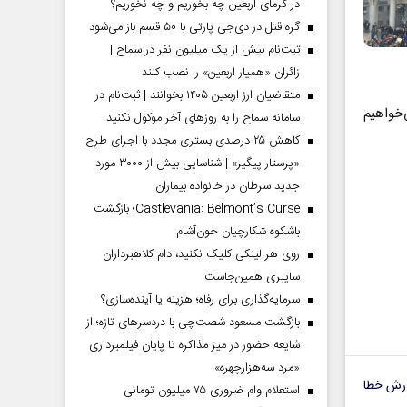
در گرمای اربعین چه بخوریم و چه نخوریم؟
گره قتل در دی‌جی پارتی با ۵۰ قسم باز می‌شود
ثبت‌نام بیش از یک میلیون نفر در سماح |
زائران «همیار اربعین» را نصب کنند
متقاضیان ارز اربعین ۱۴۰۵ بخوانند | ثبت‌نام در
‌خواهیم
سامانه سماح را به روز‌های آخر موکول نکنید
کاهش ۲۵ درصدی بستری مجدد با اجرای طرح
«پرستار پیگیر» | شناسایی بیش از ۳۰۰۰ مورد
جدید سرطان در خانواده بیماران
Castlevania: Belmont’s Curse؛ بازگشت
باشکوه شکارچیان خون‌آشام
روی هر لینکی کلیک نکنید، دام کلاهبرداران
سایبری همین‌جاست
سرمایه‌گذاری برای رفاه؛ هزینه یا آینده‌سازی؟
بازگشت مسعود شصت‌چی با دردسر‌های تازه؛ از
شایعه حضور در میز مذاکره تا پایان فیلمبرداری
«مرد سه‌هزارچهره»
رش خطا
استعلام وام ضروری ۷۵ میلیون تومانی