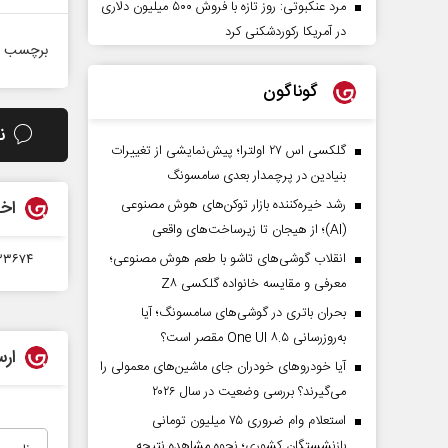
مرد عنکبوتی: روز تازه با فروش ۵۰۰ میلیون دلاری
در آمریکا رکوردشکنی کرد
برچسب ه
گوناگون
ن
گلکسی اس ۲۷ اولترا؛ پیش‌نمایشی از تغییرات
بنیادین در پرچمدار بعدی سامسونگ
اخب
رشد خیره‌کننده بازار توکن‌های هوش مصنوعی
(AI)؛ از هیجان تا زیرساخت‌های واقعی
انقلاب گوشی‌های تاشو‌ با طعم هوش مصنوعی؛
۳۳۶۷۴ شهید، اقتدار مظ
معرفی و مقایسه خانواده گلکسی Z۸
بحران باتری در گوشی‌های سامسونگ؛ آیا
به‌روزرسانی One UI ۸.۵ مقصر است؟
ارس
آیا خودروهای خودران جای ماشین‌های معمولی را
می‌گیرند؟ بررسی وضعیت در سال ۲۰۲۶
استعلام وام ضروری ۷۵ میلیون تومانی
بازنشستگان کشوری؛ نحوه مشاهده نتیجه