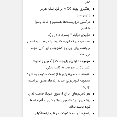
کشور
رهگیری پهپاد MQ9 بر فراز تنگه هرمز
‌زائران سبز
در کمین تروریست‌ها هستیم و آماده پاسخ
قاطعیم
درگیری مرگبار ۲ پسرخاله در پارک
همه مردمی که این سختی‌ها را می‌بینند و تحمل
می‌کنند، برای ایران و کشورشان این کاررا انجام
می‌دهند
سهمیه ۶۰ لیتری پابرجاست | آخرین وضعیت
اتصال کارت سوخت به کارت بانکی
هنرمند منحصر‌به‌فردی را از دست دادیم/ پخش ۲
مجموعه تلویزیونی جدید زنده‌یاد عبدی در آینده
نزدیک
لغو تحریم‌های ایران از سوی آمریکا صحت ندارد
پزشکیان: باید دشمن را وادار کنیم به آنچه امضا
کرده پایبند بماند
پاسخ قانون به خشونت در قاب اینستاگرام