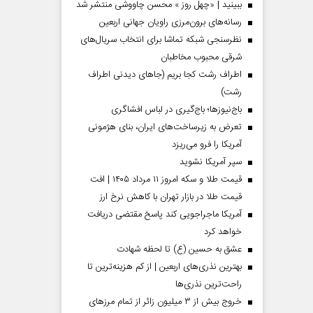
ببینید | «چهل روز » محسن چاووشی منتشر شد
رسانه‌های برون‌مرزی راویان جهانی اربعین
نظرسنجی شبکه تماشا برای انتخاب سریال‌های
شرقی محبوب مخاطبان
اطراف رشت کجا بریم (جاهای دیدنی اطراف
رشت)
باج‌نیوزها؛ باج‌گیری در لباس افشاگری
تعرض به زیرساخت‌های ایران، بنای هژمونی
آمریکا را فرو می‌ریزد
سپر آمریکا نشوید
قیمت طلا و سکه امروز ۱۱ مرداد ۱۴۰۵ | افت
قیمت طلا در بازار تهران با کاهش نرخ ارز
آمریکا ماجراجویی کند پاسخ مقتضی دریافت
خواهد کرد
عشق به حسین (ع) تا لحظه شهادت
بهترین نذری‌های اربعین | از کم هزینه‌ترین تا
راحت‌ترین نذری‌ها
خروج بیش از ۳ میلیون زائر از تمام مرز‌های