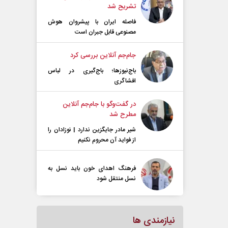
تشریح شد
فاصله ایران با پیشرو‌ان هوش
مصنوعی قابل جبران است
جام‌جم آنلاین بررسی کرد
باج‌نیوزها؛ باج‌گیری در لباس
افشاگری
در گفت‌و‌گو با جام‌جم آنلاین
مطرح شد
شیر مادر جایگزین ندارد | نوزادان را
از فواید آن محروم نکنیم
فرهنگ اهدای خون باید نسل به
نسل منتقل شود
نیازمندی ها