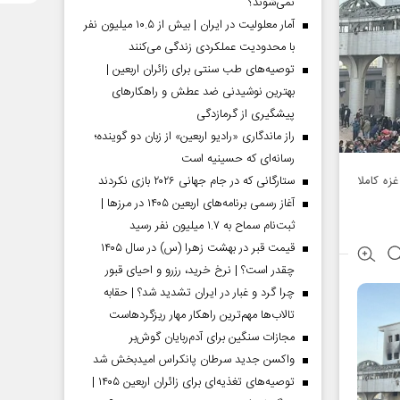
نمی‌شوند؟
آمار معلولیت در ایران | بیش از ۱۰.۵ میلیون نفر
با محدودیت عملکردی زندگی می‌کنند
توصیه‌های طب سنتی برای زائران اربعین |
بهترین نوشیدنی ضد عطش و راهکارهای
پیشگیری از گرمازدگی
راز ماندگاری «رادیو اربعین» از زبان دو گوینده؛
رسانه‌ای که حسینیه است
زه کاملا
ستارگانی که در جام جهانی ۲۰۲۶ بازی نکردند
آغاز رسمی برنامه‌های اربعین ۱۴۰۵ در مرز‌ها |
ثبت‌نام سماح به ۱.۷ میلیون نفر رسید
قیمت قبر در بهشت زهرا (س) در سال ۱۴۰۵
چقدر است؟ | نرخ خرید، رزرو و احیای قبور
چرا گرد و غبار در ایران تشدید شد؟ | حقابه
تالاب‌ها مهم‌ترین راهکار مهار ریزگردهاست
مجازات سنگین برای آدم‌ربایان گوش‌بر
واکسن جدید سرطان پانکراس امیدبخش شد
توصیه‌های تغذیه‌ای برای زائران اربعین ۱۴۰۵ |