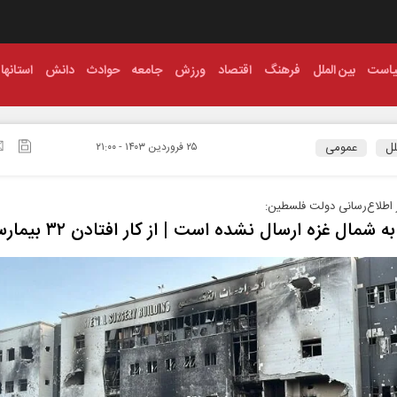
است
بین الملل
فرهنگ
اقتصاد
ورزش
جامعه
حوادث
دانش
استانها
لل
عمومی
۲۵ فروردين ۱۴۰۳ - ۲۱:۰۰
 اطلاع‌رسانی دولت فلسطین:
 شمال غزه ارسال نشده است | از کار افتادن ۳۲ بیمارستان