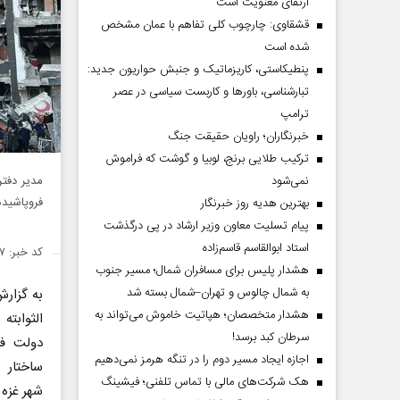
ارتقای معنویت است
قشقاوی: چارچوب کلی تفاهم با عمان مشخص
شده است
پنطیکاستی، کاریزماتیک و جنبش حواریون جدید:
تبارشناسی، باور‌ها و کاربست سیاسی در عصر
ترامپ
خبرنگاران؛ راویان حقیقت جنگ
ترکیب طلایی برنج، لوبیا و گوشت که فراموش
مدیر دفتر
نمی‌شود
فروپاشیده 
بهترین هدیه روز خبرنگار
پیام تسلیت معاون وزیر ارشاد در پی درگذشت
استاد ابوالقاسم قاسم‌زاده
کد خبر: ۱۴۵۱۹۳۷
هشدار پلیس برای مسافران شمال؛ مسیر جنوب
به شمال چالوس و تهران–شمال بسته شد
به گزار
هشدار متخصصان؛ هپاتیت خاموش می‌تواند به
الثوابت
سرطان کبد برسد!
دولت فل
اجازه ایجاد مسیر دوم را در تنگه هرمز نمی‌دهیم
ساختار 
هک شرکت‌های مالی با تماس تلفنی؛ فیشینگ
شهر غزه 