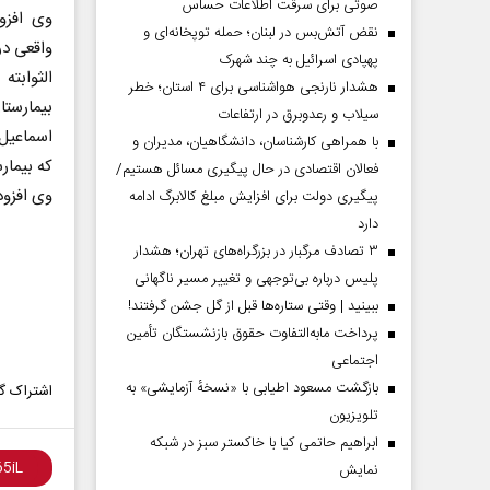
صوتی برای سرقت اطلاعات حساس
وی افزود
نقض آتش‌بس در لبنان؛ حمله توپخانه‌ای و
واقعی در
پهپادی اسرائیل به چند شهرک
هشدار نارنجی هواشناسی برای ۴ استان؛ خطر
بیمارستان از مجموع ۳۵ 
سیلاب و رعدوبرق در ارتفاعات
اسماعیل 
با همراهی کارشناسان، دانشگاهیان، مدیران و
که بیمار
فعالان اقتصادی در حال پیگیری مسائل هستیم/
وی افزود
پیگیری دولت برای افزایش مبلغ کالابرگ ادامه
دارد
۳ تصادف مرگبار در بزرگراه‌های تهران؛ هشدار
پلیس درباره بی‌توجهی و تغییر مسیر ناگهانی
ببینید | وقتی ستاره‌ها قبل از گل جشن گرفتند!
پرداخت مابه‌التفاوت حقوق بازنشستگان تأمین
اجتماعی
بازگشت مسعود اطیابی با «نسخهٔ آزمایشی» به
اشتراک گذ
تلویزیون
ابراهیم حاتمی کیا با خاکستر سبز در شبکه
نمایش