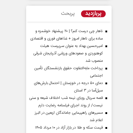
پربازدید
پربحث
ناهار چی درست کنم؟ | ۲۰ پیشنهاد خوشمزه و
ساده برای ناهار امروز + غذاهای فوری و اقتصادی
امیرحسین بهداد به عنوان سرپرست هیئت
کوهنوردی و صعودهای ورزشی آذربایجان شرقی
منصوب شد
پرداخت مابه‌التفاوت حقوق بازنشستگان تأمین
اجتماعی
مردادماه
صفحات نخست روزنامه ها‌ی‌سه‌شنبه ۶ مردادماه
صفحات
دمای ۵۰ درجه در خوزستان | احتمال بارش‌های
سیل‌آسا در ۳ استان
قصه سریال رویای نیمه شب اختلاف شیعه و سنی
نیست/ از روند اجرای فیلمنامه رضایت دارم
مسیر‌های راهپیمایی جاماندگان اربعین در البرز
اعلام شد
قیمت سکه و طلا در بازار آزاد در ۱۰ مرداد ۱۴۰۵