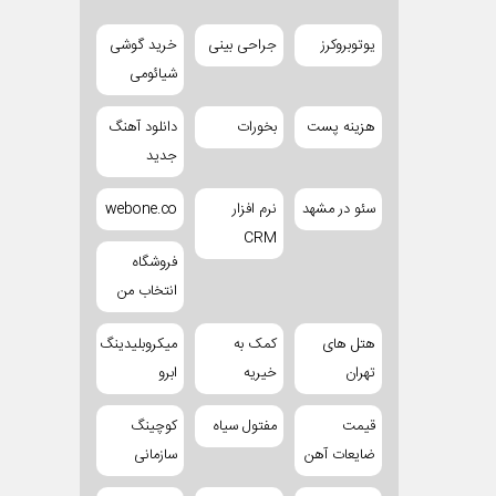
یوتوبروکرز
جراحی بینی
خرید گوشی
شیائومی
هزینه پست
بخورات
دانلود آهنگ
جدید
سئو در مشهد
نرم افزار
webone.co
CRM
فروشگاه
انتخاب من
هتل های
کمک به
میکروبلیدینگ
تهران
خیریه
ابرو
قیمت
مفتول سیاه
کوچینگ
ضایعات آهن
سازمانی