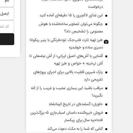
درخواست
این غذای لاکچری را ۱۵ دقیقه‌ای آماده کنید
چگونه می‌توان تصاویر ساخته‌شده با هوش
مصنوعی را تشخیص داد؟
طرز تهیه تارت فلپ‌جک توت‌فرنگی با پنیر ریکوتا؛
دسری ساده و خوشمزه
آشنایی با آش‌های اصیل ایرانی؛ از آش عباسعلی تا
چرایی عقب‌نشینی ترامپ؟
پشت‌پرده تهدیدات کو
آش ترخینه + خواص و طرز تهیه
ادعا‌های خلاف واقع آمر
پارک شیرین قابلیت‌ بالایی برای اجرای پروژهای
تفریحی دارد
دالله جوانی - تحلیلگر مسائل سیاسی
عباس سلیمی‌نمین - تحلیلگر مسائل
مراقب باشید این بیماری عجیب و غریب را از کنه
نگیرید!
خاوران؛ گمشده‌ای در تاریخ کرمانشاه
فروش خیره‌کننده داستان اسباب‌بازی ۵؛ بزرگ‌ترین
افتتاحیه سال برای پیکسار
کتابی که شما را به مکث دعوت می‌کند