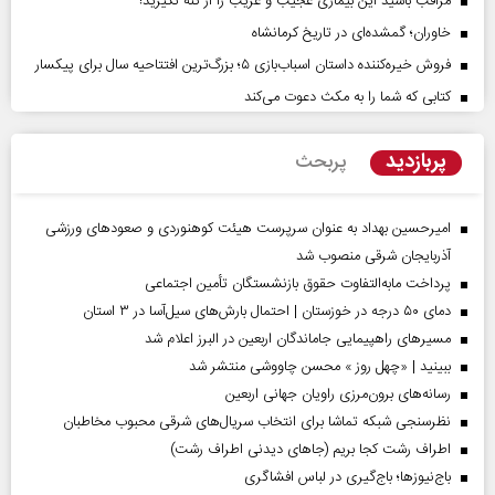
مراقب باشید این بیماری عجیب و غریب را از کنه نگیرید!
خاوران؛ گمشده‌ای در تاریخ کرمانشاه
فروش خیره‌کننده داستان اسباب‌بازی ۵؛ بزرگ‌ترین افتتاحیه سال برای پیکسار
کتابی که شما را به مکث دعوت می‌کند
پربازدید
پربحث
امیرحسین بهداد به عنوان سرپرست هیئت کوهنوردی و صعودهای ورزشی
آذربایجان شرقی منصوب شد
پرداخت مابه‌التفاوت حقوق بازنشستگان تأمین اجتماعی
دمای ۵۰ درجه در خوزستان | احتمال بارش‌های سیل‌آسا در ۳ استان
مسیر‌های راهپیمایی جاماندگان اربعین در البرز اعلام شد
ببینید | «چهل روز » محسن چاووشی منتشر شد
رسانه‌های برون‌مرزی راویان جهانی اربعین
نظرسنجی شبکه تماشا برای انتخاب سریال‌های شرقی محبوب مخاطبان
اطراف رشت کجا بریم (جاهای دیدنی اطراف رشت)
باج‌نیوزها؛ باج‌گیری در لباس افشاگری