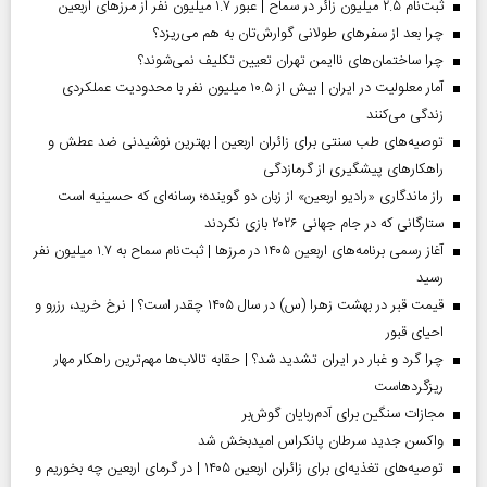
ثبت‌نام ۲.۵ میلیون زائر در سماح | عبور ۱.۷ میلیون نفر از مرز‌های اربعین
چرا بعد از سفرهای طولانی گوارش‌تان به هم می‌ریزد؟
چرا ساختمان‌های ناایمن تهران تعیین تکلیف نمی‌شوند؟
آمار معلولیت در ایران | بیش از ۱۰.۵ میلیون نفر با محدودیت عملکردی
زندگی می‌کنند
توصیه‌های طب سنتی برای زائران اربعین | بهترین نوشیدنی ضد عطش و
راهکارهای پیشگیری از گرمازدگی
راز ماندگاری «رادیو اربعین» از زبان دو گوینده؛ رسانه‌ای که حسینیه است
ستارگانی که در جام جهانی ۲۰۲۶ بازی نکردند
آغاز رسمی برنامه‌های اربعین ۱۴۰۵ در مرز‌ها | ثبت‌نام سماح به ۱.۷ میلیون نفر
رسید
قیمت قبر در بهشت زهرا (س) در سال ۱۴۰۵ چقدر است؟ | نرخ خرید، رزرو و
احیای قبور
چرا گرد و غبار در ایران تشدید شد؟ | حقابه تالاب‌ها مهم‌ترین راهکار مهار
ریزگردهاست
مجازات سنگین برای آدم‌ربایان گوش‌بر
واکسن جدید سرطان پانکراس امیدبخش شد
توصیه‌های تغذیه‌ای برای زائران اربعین ۱۴۰۵ | در گرمای اربعین چه بخوریم و