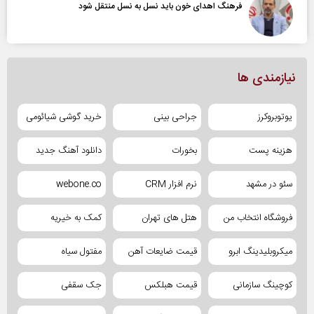
فرهنگ اهدای خون باید نسل به نسل منتقل شود
نیازمندی ها
یوتوبروکرز
جراحی بینی
خرید گوشی شیائومی
هزینه پست
بخورات
دانلود آهنگ جدید
سئو در مشهد
نرم افزار CRM
webone.co
فروشگاه انتخاب من
هتل های تهران
کمک به خیریه
میکروبلیدینگ ابرو
قیمت ضایعات آهن
مفتول سیاه
کوچینگ سازمانی
قیمت هبلکس
جک سقفی