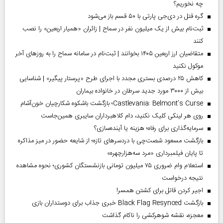
چه نخوریم؟
گره قتل در دی‌جی پارتی با ۵۰ قسم باز می‌شود
ثبت‌نام بیش از یک میلیون نفر در سماح | زائران «همیار اربعین» را نصب
کنند
متقاضیان ارز اربعین ۱۴۰۵ بخوانند | ثبت‌نام در سامانه سماح را به روز‌های آخر
موکول نکنید
کاهش ۲۵ درصدی بستری مجدد با اجرای طرح «پرستار پیگیر» | شناسایی
بیش از ۳۰۰۰ مورد جدید سرطان در خانواده بیماران
Castlevania: Belmont’s Curse؛ بازگشت باشکوه شکارچیان خون‌آشام
روی هر لینکی کلیک نکنید، دام کلاهبرداران سایبری همین‌جاست
سرمایه‌گذاری برای رفاه؛ هزینه یا آینده‌سازی؟
بازگشت مسعود شصت‌چی با دردسر‌های تازه؛ از شایعه حضور در میز مذاکره
تا پایان فیلمبرداری «مرد سه‌هزارچهره»
استعلام وام ضروری ۷۵ میلیون تومانی بازنشستگان کشوری؛ نحوه مشاهده
نتیجه درخواست
اجیر کردن قاتل برای کشتن همسر!
بازگشت Black Flag Resynced خبری جذاب برای دوستداران بازی
معجزه، نقشه شوهرکشی را ناکام گذاشت