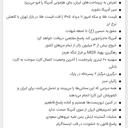
تعرض به زیرساخت‌های ایران، بنای هژمونی آمریکا را فرو می‌ریزد
سپر آمریکا نشوید
قیمت طلا و سکه امروز ۱۱ مرداد ۱۴۰۵ | افت قیمت طلا در بازار تهران با کاهش
نرخ ارز
عشق به حسین (ع) تا لحظه شهادت
آمریکا ماجراجویی کند پاسخ مقتضی دریافت خواهد کرد
خروج بیش از ۳ میلیون زائر از تمام مرز‌های کشور
رهگیری پهپاد MQ9 بر فراز تنگه هرمز
سهمیه ۶۰ لیتری پابرجاست | آخرین وضعیت اتصال کارت سوخت به کارت
بانکی
درگیری مرگبار ۲ پسرخاله در پارک
‌زائران سبز
همه مردمی که این سختی‌ها را می‌بینند و تحمل می‌کنند، برای ایران و
کشورشان این کاررا انجام می‌دهند
در کمین تروریست‌ها هستیم و آماده پاسخ قاطعیم
لغو تحریم‌های ایران از سوی آمریکا صحت ندارد
عملیات گسترده ارتش یمن علیه نیروهای سعودی
پاسخ قانون به خشونت در قاب اینستاگرام