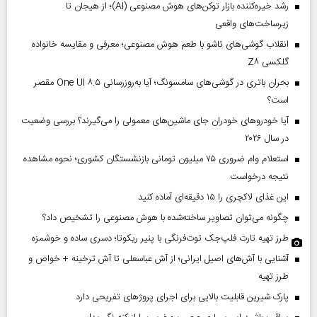
رشد خیره‌کننده بازار توکن‌های هوش مصنوعی (AI)؛ از هیجان تا
زیرساخت‌های واقعی
انقلاب گوشی‌های تاشو‌ با طعم هوش مصنوعی؛ معرفی و مقایسه خانواده
گلکسی Z۸
بحران باتری در گوشی‌های سامسونگ؛ آیا به‌روزرسانی One UI ۸.۵ مقصر
است؟
آیا خودروهای خودران جای ماشین‌های معمولی را می‌گیرند؟ بررسی وضعیت
در سال ۲۰۲۶
استعلام وام ضروری ۷۵ میلیون تومانی بازنشستگان کشوری؛ نحوه مشاهده
نتیجه درخواست
این غذای لاکچری را ۱۵ دقیقه‌ای آماده کنید
چگونه می‌توان تصاویر ساخته‌شده با هوش مصنوعی را تشخیص داد؟
طرز تهیه تارت فلپ‌جک توت‌فرنگی با پنیر ریکوتا؛ دسری ساده و خوشمزه
آشنایی با آش‌های اصیل ایرانی؛ از آش عباسعلی تا آش ترخینه + خواص و
طرز تهیه
پارک شیرین قابلیت‌ بالایی برای اجرای پروژهای تفریحی دارد