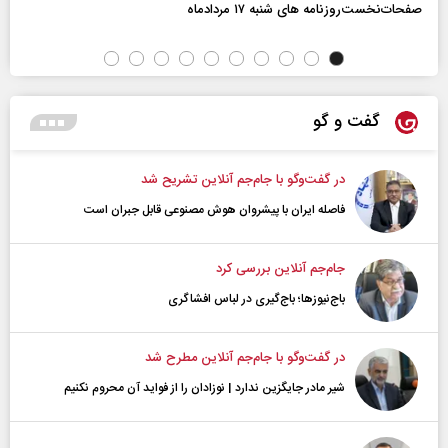
صفحات‌نخست‌روزنامه ها‌ی شنبه ۱۷ مردادماه
گفت و گو
در گفت‌و‌گو با جام‌جم آنلاین تشریح شد
فاصله ایران با پیشرو‌ان هوش مصنوعی قابل جبران است
جام‌جم آنلاین بررسی کرد
باج‌نیوزها؛ باج‌گیری در لباس افشاگری
در گفت‌و‌گو با جام‌جم آنلاین مطرح شد
شیر مادر جایگزین ندارد | نوزادان را از فواید آن محروم نکنیم