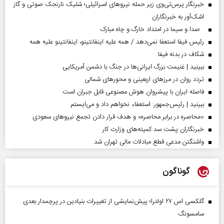
خبرنگار پرس‌تی‌وی زیر حمله نیروهای اسرائیلی؛ شلیک نارنجک صوتی و گاز
اشک‌آور به خبرنگاران
صدا و سیما در امتداد خارگ و چاه مبارک
رئیس فیفا استعفا نمی‌دهد / همه علیه اینفانتینو، اینفانتینو علیه همه
شکاف در بدنه فیفا
ببینید | غنیمت بزرگ ایرانی‌ها در جنگ با دشمن آمریکایی
تردد روان در مرزهای اربعینی و محورهای شمالی
فاصله ایران با پیشرو‌ان هوش مصنوعی قابل جبران است
ببینید | رئیس‌جمهور: استعفاء نخواهم داد و می‌ایستم
«محاصره در برابر محاصره» و هدف قرار دادن تجمع نیروهای سعودی
خبرنگاران پشت سد کمیته‌های وزارت کار
واشنگتن مدعی قطع مبادلات مالی تهران شد
گوناگون
گلکسی اس ۲۷ اولترا؛ پیش‌نمایشی از تغییرات بنیادین در پرچمدار بعدی
سامسونگ