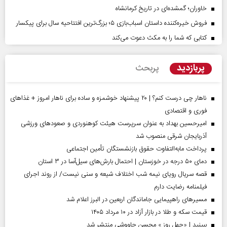
خاوران؛ گمشده‌ای در تاریخ کرمانشاه
فروش خیره‌کننده داستان اسباب‌بازی ۵؛ بزرگ‌ترین افتتاحیه سال برای پیکسار
کتابی که شما را به مکث دعوت می‌کند
پربازدید
پربحث
ناهار چی درست کنم؟ | ۲۰ پیشنهاد خوشمزه و ساده برای ناهار امروز + غذاهای
فوری و اقتصادی
امیرحسین بهداد به عنوان سرپرست هیئت کوهنوردی و صعودهای ورزشی
آذربایجان شرقی منصوب شد
پرداخت مابه‌التفاوت حقوق بازنشستگان تأمین اجتماعی
دمای ۵۰ درجه در خوزستان | احتمال بارش‌های سیل‌آسا در ۳ استان
قصه سریال رویای نیمه شب اختلاف شیعه و سنی نیست/ از روند اجرای
فیلمنامه رضایت دارم
مسیر‌های راهپیمایی جاماندگان اربعین در البرز اعلام شد
قیمت سکه و طلا در بازار آزاد در ۱۰ مرداد ۱۴۰۵
ببینید | «چهل روز » محسن چاووشی منتشر شد