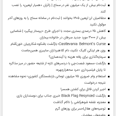
ثبت‌نام بیش از یک میلیون نفر در سماح | زائران «همیار اربعین» را نصب
کنند
متقاضیان ارز اربعین ۱۴۰۵ بخوانند | ثبت‌نام در سامانه سماح را به روز‌های آخر
موکول نکنید
کاهش ۲۵ درصدی بستری مجدد با اجرای طرح «پرستار پیگیر» | شناسایی
بیش از ۳۰۰۰ مورد جدید سرطان در خانواده بیماران
Castlevania: Belmont’s Curse؛ بازگشت باشکوه شکارچیان خون‌آشام
روی هر لینکی کلیک نکنید، دام کلاهبرداران سایبری همین‌جاست
سرمایه‌گذاری برای رفاه؛ هزینه یا آینده‌سازی؟
بازگشت مسعود شصت‌چی با دردسر‌های تازه؛ از شایعه حضور در میز مذاکره
تا پایان فیلمبرداری «مرد سه‌هزارچهره»
استعلام وام ضروری ۷۵ میلیون تومانی بازنشستگان کشوری؛ نحوه مشاهده
نتیجه درخواست
اجیر کردن قاتل برای کشتن همسر!
بازگشت Black Flag Resynced خبری جذاب برای دوستداران بازی
معجزه، نقشه شوهرکشی را ناکام گذاشت
توصیه‌های هلال‌احمر برای روز‌های گرم
جام‌جهانی مهاجران