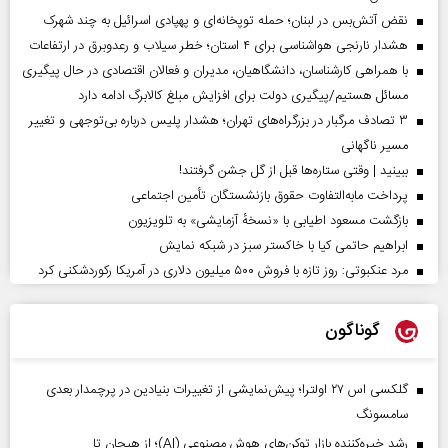
نقض آتش‌بس در لبنان؛ حمله توپخانه‌ای و پهپادی اسرائیل به چند شهرک
هشدار نارنجی هواشناسی برای ۴ استان؛ خطر سیلاب و رعدوبرق در ارتفاعات
با همراهی کارشناسان، دانشگاهیان، مدیران و فعالان اقتصادی در حال پیگیری
مسائل هستیم/پیگیری دولت برای افزایش مبلغ کالابرگ ادامه دارد
۳ تصادف مرگبار در بزرگراه‌های تهران؛ هشدار پلیس درباره بی‌توجهی و تغییر
مسیر ناگهانی
ببینید | وقتی ستاره‌ها قبل از گل جشن گرفتند!
پرداخت مابه‌التفاوت حقوق بازنشستگان تأمین اجتماعی
بازگشت مسعود اطیابی با «نسخهٔ آزمایشی» به تلویزیون
ابراهیم حاتمی کیا با خاکستر سبز در شبکه نمایش
مرد عنکبوتی: روز تازه با فروش ۵۰۰ میلیون دلاری در آمریکا رکوردشکنی کرد
گوناگون
گلکسی اس ۲۷ اولترا؛ پیش‌نمایشی از تغییرات بنیادین در پرچمدار بعدی
سامسونگ
رشد خیره‌کننده بازار توکن‌های هوش مصنوعی (AI)؛ از هیجان تا