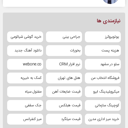
نیازمندی ها
یوتوبروکرز
جراحی بینی
خرید گوشی شیائومی
هزینه پست
بخورات
دانلود آهنگ جدید
سئو در مشهد
نرم افزار CRM
webone.co
فروشگاه انتخاب من
هتل های تهران
کمک به خیریه
میکروبلیدینگ ابرو
قیمت ضایعات آهن
مفتول سیاه
کوچینگ سازمانی
قیمت هبلکس
جک سقفی
خرید میز اداری مدرن
قیمت میلگرد
میز کنفرانس