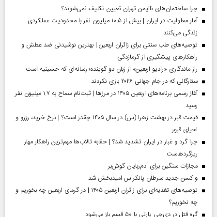
چرا ساختمان‌های ناایمن تهران تعیین تکلیف نمی‌شوند؟
آمار معلولیت در ایران | بیش از ۱۰.۵ میلیون نفر با محدودیت عملکردی
زندگی می‌کنند
توصیه‌های طب سنتی برای زائران اربعین | بهترین نوشیدنی ضد عطش و
راهکارهای پیشگیری از گرمازدگی
راز ماندگاری «رادیو اربعین» از زبان دو گوینده؛ رسانه‌ای که حسینیه است
ستارگانی که در جام جهانی ۲۰۲۶ بازی نکردند
آغاز رسمی برنامه‌های اربعین ۱۴۰۵ در مرز‌ها | ثبت‌نام سماح به ۱.۷ میلیون نفر
رسید
قیمت قبر در بهشت زهرا (س) در سال ۱۴۰۵ چقدر است؟ | نرخ خرید، رزرو و
احیای قبور
چرا گرد و غبار در ایران تشدید شد؟ | حقابه تالاب‌ها مهم‌ترین راهکار مهار
ریزگردهاست
مجازات سنگین برای آدم‌ربایان گوش‌بر
واکسن جدید سرطان پانکراس امیدبخش شد
توصیه‌های تغذیه‌ای برای زائران اربعین ۱۴۰۵ | در گرمای اربعین چه بخوریم و
چه نخوریم؟
گره قتل در دی‌جی پارتی با ۵۰ قسم باز می‌شود