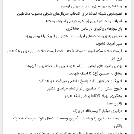
رسانه‌های برون‌مرزی راویان جهانی اربعین
نظرسنجی شبکه تماشا برای انتخاب سریال‌های شرقی محبوب مخاطبان
اطراف رشت کجا بریم (جاهای دیدنی اطراف رشت)
باج‌نیوزها؛ باج‌گیری در لباس افشاگری
تعرض به زیرساخت‌های ایران، بنای هژمونی آمریکا را فرو می‌ریزد
سپر آمریکا نشوید
قیمت طلا و سکه امروز ۱۱ مرداد ۱۴۰۵ | افت قیمت طلا در بازار تهران با کاهش
نرخ ارز
بهترین نذری‌های اربعین | از کم هزینه‌ترین تا راحت‌ترین نذری‌ها
عشق به حسین (ع) تا لحظه شهادت
آمریکا ماجراجویی کند پاسخ مقتضی دریافت خواهد کرد
خروج بیش از ۳ میلیون زائر از تمام مرز‌های کشور
رهگیری پهپاد MQ9 بر فراز تنگه هرمز
‌زائران سبز
درگیری مرگبار ۲ پسرخاله در پارک
سهمیه ۶۰ لیتری پابرجاست | آخرین وضعیت اتصال کارت سوخت به کارت
بانکی
همه مردمی که این سختی‌ها را می‌بینند و تحمل می‌کنند، برای ایران و