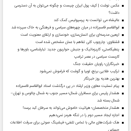
عکس نوشت | کیف پول ایران چیست و چگونه می‌توان به آن دسترسی
داشت؟
عالیشاه می توانست به پرسپولیس کمک کند
ابوالقاسم قاسم‌زاده در میان چهره‌های سیاسی و فرهنگی به خاک سپرده شد
اربعین مدرسه‌ای برای انسان‌سازی، خودسازی و ارتقای معنویت است
قشقاوی: چارچوب کلی تفاهم با عمان مشخص شده است
پنطیکاستی، کاریزماتیک و جنبش حواریون جدید: تبارشناسی، باور‌ها و
کاربست سیاسی در عصر ترامپ
خبرنگاران؛ راویان حقیقت جنگ
ترکیب طلایی برنج، لوبیا و گوشت که فراموش نمی‌شود
بهترین هدیه روز خبرنگار
پیام تسلیت معاون وزیر ارشاد در پی درگذشت استاد ابوالقاسم قاسم‌زاده
هشدار پلیس برای مسافران شمال؛ مسیر جنوب به شمال چالوس و تهران–
شمال بسته شد
هشدار متخصصان؛ هپاتیت خاموش می‌تواند به سرطان کبد برسد!
اجازه ایجاد مسیر دوم را در تنگه هرمز نمی‌دهیم
هک شرکت‌های مالی با تماس تلفنی؛ فیشینگ صوتی برای سرقت اطلاعات
حساس