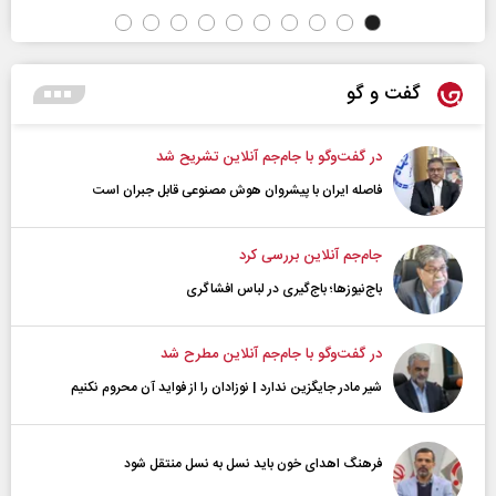
گفت و گو
در گفت‌و‌گو با جام‌جم آنلاین تشریح شد
فاصله ایران با پیشرو‌ان هوش مصنوعی قابل جبران است
جام‌جم آنلاین بررسی کرد
باج‌نیوزها؛ باج‌گیری در لباس افشاگری
در گفت‌و‌گو با جام‌جم آنلاین مطرح شد
شیر مادر جایگزین ندارد | نوزادان را از فواید آن محروم نکنیم
فرهنگ اهدای خون باید نسل به نسل منتقل شود