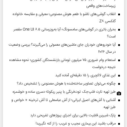
زیرساخت‌های واقعی
انقلاب گوشی‌های تاشو‌ با طعم هوش مصنوعی؛ معرفی و مقایسه خانواده
گلکسی Z۸
بحران باتری در گوشی‌های سامسونگ؛ آیا به‌روزرسانی One UI ۸.۵ مقصر
است؟
آیا خودروهای خودران جای ماشین‌های معمولی را می‌گیرند؟ بررسی وضعیت
در سال ۲۰۲۶
استعلام وام ضروری ۷۵ میلیون تومانی بازنشستگان کشوری؛ نحوه مشاهده
نتیجه درخواست
این غذای لاکچری را ۱۵ دقیقه‌ای آماده کنید
چگونه می‌توان تصاویر ساخته‌شده با هوش مصنوعی را تشخیص داد؟
طرز تهیه تارت فلپ‌جک توت‌فرنگی با پنیر ریکوتا؛ دسری ساده و خوشمزه
آشنایی با آش‌های اصیل ایرانی؛ از آش عباسعلی تا آش ترخینه + خواص و
طرز تهیه
پارک شیرین قابلیت‌ بالایی برای اجرای پروژهای تفریحی دارد
مراقب باشید این بیماری عجیب و غریب را از کنه نگیرید!