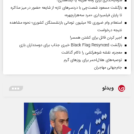
سرمایه‌گذاری برای رفاه؛ هزینه یا آینده‌سازی؟
بازگشت مسعود شصت‌چی با دردسر‌های تازه؛ از شایعه حضور در میز مذاکره
تا پایان فیلمبرداری «مرد سه‌هزارچهره»
استعلام وام ضروری ۷۵ میلیون تومانی بازنشستگان کشوری؛ نحوه مشاهده
نتیجه درخواست
اجیر کردن قاتل برای کشتن همسر!
بازگشت Black Flag Resynced خبری جذاب برای دوستداران بازی
معجزه، نقشه شوهرکشی را ناکام گذاشت
توصیه‌های هلال‌احمر برای روز‌های گرم
جام‌جهانی مهاجران
ویدئو