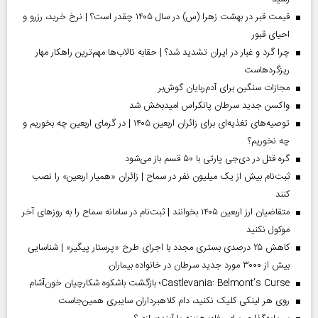
قیمت قبر در بهشت زهرا (س) در سال ۱۴۰۵ چقدر است؟ | نرخ خرید، رزرو و
احیای قبور
چرا گرد و غبار در ایران تشدید شد؟ | حقابه تالاب‌ها مهم‌ترین راهکار مهار
ریزگردهاست
مجازات سنگین برای آدم‌ربایان گوش‌بر
واکسن جدید سرطان پانکراس امیدبخش شد
توصیه‌های تغذیه‌ای برای زائران اربعین ۱۴۰۵ | در گرمای اربعین چه بخوریم و
چه نخوریم؟
گره قتل در دی‌جی پارتی با ۵۰ قسم باز می‌شود
ثبت‌نام بیش از یک میلیون نفر در سماح | زائران «همیار اربعین» را نصب
کنند
متقاضیان ارز اربعین ۱۴۰۵ بخوانند | ثبت‌نام در سامانه سماح را به روز‌های آخر
موکول نکنید
کاهش ۲۵ درصدی بستری مجدد با اجرای طرح «پرستار پیگیر» | شناسایی
بیش از ۳۰۰۰ مورد جدید سرطان در خانواده بیماران
Castlevania: Belmont’s Curse؛ بازگشت باشکوه شکارچیان خون‌آشام
روی هر لینکی کلیک نکنید، دام کلاهبرداران سایبری همین‌جاست