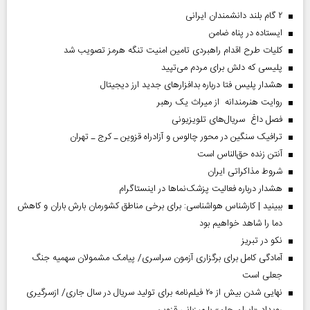
۲ گام بلند دانشمندان ایرانی
ایستاده در پناه ضامن
کلیات طرح اقدام راهبردی تامین امنیت تنگه هرمز تصویب شد
پلیسی که دلش برای مردم می‌تپید
هشدار پلیس فتا درباره بدافزار‌های جدید ارز دیجیتال
روایت هنرمندانه از میراث یک رهبر
فصل داغ سریال‌های تلویزیونی
ترافیک سنگین در محور چالوس و آزادراه قزوین ـ کرج ـ تهران
آنتن زنده حق‌الناس است
شروط مذاکراتی ایران
هشدار درباره فعالیت پزشک‌نما‌ها در اینستاگرام
ببینید | کارشناس هواشناسی: برای برخی مناطق کشورمان بارش باران و کاهش
دما را شاهد خواهیم بود
نکو در تبریز
آمادگی کامل برای برگزاری آزمون سراسری/ پیامک مشمولان سهمیه جنگ
جعلی است
نهایی شدن بیش از ۲۰ فیلم‌نامه برای تولید سریال در سال جاری/ ازسرگیری
رویداد «ایران جان» با میزبانی قزوین