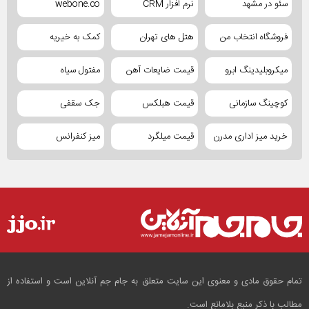
سئو در مشهد
نرم افزار CRM
webone.co
فروشگاه انتخاب من
هتل های تهران
کمک به خیریه
میکروبلیدینگ ابرو
قیمت ضایعات آهن
مفتول سیاه
کوچینگ سازمانی
قیمت هبلکس
جک سقفی
خرید میز اداری مدرن
قیمت میلگرد
میز کنفرانس
تمام حقوق مادی و معنوی این سایت متعلق به جام جم آنلاین است و استفاده از
مطالب با ذکر منبع بلامانع است.