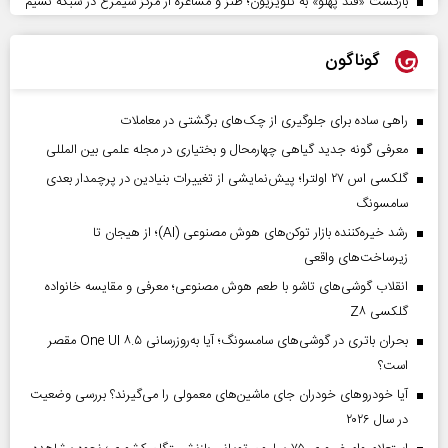
بازگشت «قند پهلو» به تلویزیون؛ طنز و مشاعره از مرکز سیمرغ در شبکه نسیم
گوناگون
راهی ساده برای جلوگیری از چک‌های برگشتی در معاملات
معرفی گونه جدید گیاهی چهارمحال و بختیاری در مجله علمی بین المللی
گلکسی اس ۲۷ اولترا؛ پیش‌نمایشی از تغییرات بنیادین در پرچمدار بعدی
سامسونگ
رشد خیره‌کننده بازار توکن‌های هوش مصنوعی (AI)؛ از هیجان تا
زیرساخت‌های واقعی
انقلاب گوشی‌های تاشو‌ با طعم هوش مصنوعی؛ معرفی و مقایسه خانواده
گلکسی Z۸
بحران باتری در گوشی‌های سامسونگ؛ آیا به‌روزرسانی One UI ۸.۵ مقصر
است؟
آیا خودروهای خودران جای ماشین‌های معمولی را می‌گیرند؟ بررسی وضعیت
در سال ۲۰۲۶