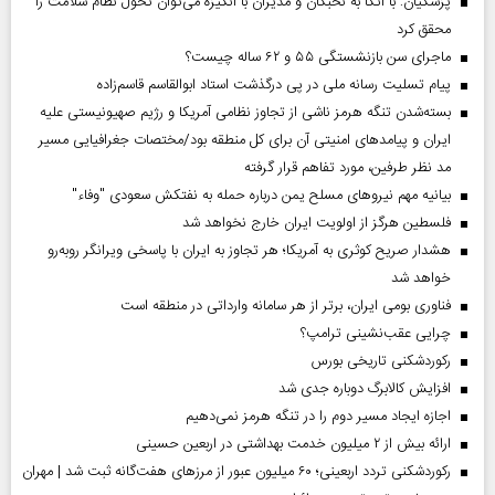
پزشکیان: با اتکا به نخبگان و مدیران با انگیزه می‌توان تحول نظام سلامت را
محقق کرد
ماجرای سن بازنشستگی ۵۵ و ۶۲ ساله چیست؟
پیام تسلیت رسانه ملی در پی درگذشت استاد ابوالقاسم قاسم‌زاده
بسته‌شدن تنگه هرمز ناشی از تجاوز نظامی آمریکا و رژیم صهیونیستی علیه
ایران و پیامد‌های امنیتی آن برای کل منطقه بود/مختصات جغرافیایی مسیر
مد نظر طرفین، مورد تفاهم قرار گرفته
بیانیه مهم نیروهای مسلح یمن درباره حمله به نفتکش سعودی "وفاء"
فلسطین هرگز از اولویت ایران خارج نخواهد شد
هشدار صریح کوثری به آمریکا؛ هر تجاوز به ایران با پاسخی ویرانگر روبه‌رو
خواهد شد
فناوری بومی ایران، برتر از هر سامانه وارداتی در منطقه است
چرایی عقب‌نشینی ترامپ؟
رکوردشکنی تاریخی بورس
افزایش کالابرگ دوباره جدی شد
اجازه ایجاد مسیر دوم را در تنگه هرمز نمی‌دهیم
ارائه بیش از ۲ میلیون خدمت بهداشتی در اربعین حسینی
رکوردشکنی تردد اربعینی؛ ۶۰ میلیون عبور از مرزهای هفت‌گانه ثبت شد | مهران