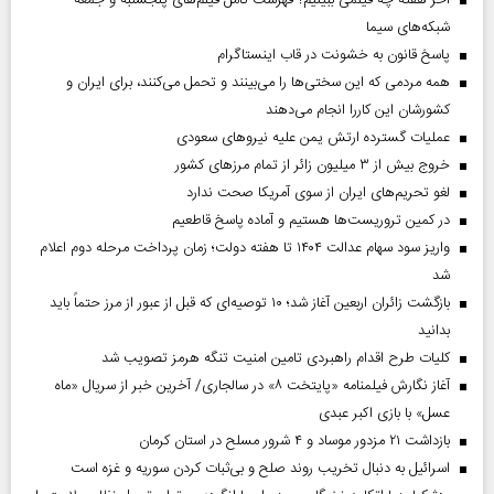
شبکه‌های سیما
پاسخ قانون به خشونت در قاب اینستاگرام
همه مردمی که این سختی‌ها را می‌بینند و تحمل می‌کنند، برای ایران و
کشورشان این کاررا انجام می‌دهند
عملیات گسترده ارتش یمن علیه نیروهای سعودی
خروج بیش از ۳ میلیون زائر از تمام مرز‌های کشور
لغو تحریم‌های ایران از سوی آمریکا صحت ندارد
در کمین تروریست‌ها هستیم و آماده پاسخ قاطعیم
واریز سود سهام عدالت ۱۴۰۴ تا هفته دولت؛ زمان پرداخت مرحله دوم اعلام
شد
بازگشت زائران اربعین آغاز شد؛ ۱۰ توصیه‌ای که قبل از عبور از مرز حتماً باید
بدانید
کلیات طرح اقدام راهبردی تامین امنیت تنگه هرمز تصویب شد
آغاز نگارش فیلمنامه «پایتخت ۸» در سالجاری/ آخرین خبر از سریال «ماه
عسل» با بازی اکبر عبدی
بازداشت ۲۱ مزدور موساد و ۴ شرور مسلح در استان کرمان
اسرائیل به دنبال تخریب روند صلح و بی‌ثبات کردن سوریه و غزه است