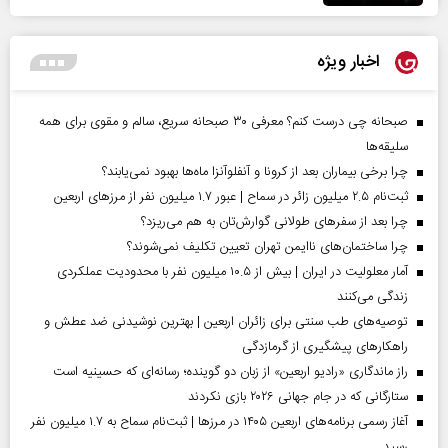
اخبار ویژه
صبحانه چی درست کنم؟ معرفی ۳۰ صبحانه سریع، سالم و مقوی برای همه
سلیقه‌ها
چرا برخی بیماران بعد از کرونا و آنفلوآنزا ماه‌ها بهبود نمی‌یابند؟
ثبت‌نام ۲.۵ میلیون زائر در سماح | عبور ۱.۷ میلیون نفر از مرز‌های اربعین
چرا بعد از سفرهای طولانی گوارش‌تان به هم می‌ریزد؟
چرا ساختمان‌های ناایمن تهران تعیین تکلیف نمی‌شوند؟
آمار معلولیت در ایران | بیش از ۱۰.۵ میلیون نفر با محدودیت عملکردی
زندگی می‌کنند
توصیه‌های طب سنتی برای زائران اربعین | بهترین نوشیدنی ضد عطش و
راهکارهای پیشگیری از گرمازدگی
راز ماندگاری «رادیو اربعین» از زبان دو گوینده؛ رسانه‌ای که حسینیه است
ستارگانی که در جام جهانی ۲۰۲۶ بازی نکردند
آغاز رسمی برنامه‌های اربعین ۱۴۰۵ در مرز‌ها | ثبت‌نام سماح به ۱.۷ میلیون نفر
رسید