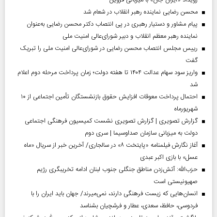
محسن رضایی نماینده رهبر انقلاب در شعام شد
پیام مشاور و دستیار رهبری در پی انتصاب دکتر محسن رضایی به‌عنوان
نماینده رهبر معظم انقلاب و دبیر شورای‌عالی امنیت ملی
رییس مجلس انتصاب محسن رضایی در شورای‌عالی امنیت ملی را تبریک
گفت
واریز سود سهام عدالت ۱۴۰۴ تا هفته دولت؛ زمان پرداخت مرحله دوم اعلام
شد
احتمال پرداخت معوقات افزایش حقوق بازنشستگان تأمین اجتماعی از ۱۰
شهریورماه
گزارش تصویری | گزارش تصویری نشست کمیسیون فرهنگی اجتماعی
دولت به میزبانی سازمان صداوسیما | سری دوم
آغاز نگارش فیلمنامه «پایتخت ۸» در سالجاری/ آخرین خبر از سریال «ماه
عسل» با بازی اکبر عبدی
حزب‌الله: آتش‌زدن مناطق جنگلی جنوب لبنان ادامه تخریبگری رژیم
صهیونیستی است
انسان‌هایی که زیست فرهنگی دارند، نمی‌میرند/ جهان باید ایران را با
فردوسی، حافظ، سعدی، عطار و فرشچیان بشناسد