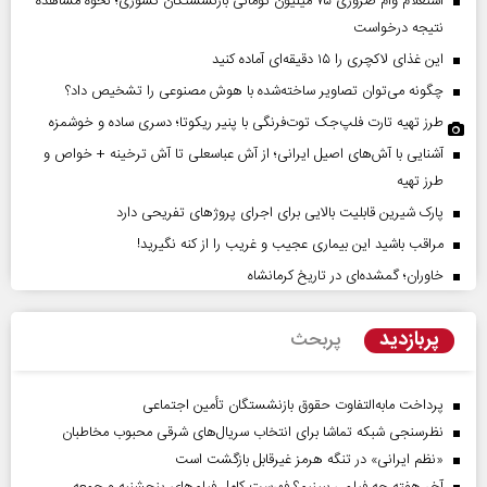
استعلام وام ضروری ۷۵ میلیون تومانی بازنشستگان کشوری؛ نحوه مشاهده
نتیجه درخواست
این غذای لاکچری را ۱۵ دقیقه‌ای آماده کنید
چگونه می‌توان تصاویر ساخته‌شده با هوش مصنوعی را تشخیص داد؟
طرز تهیه تارت فلپ‌جک توت‌فرنگی با پنیر ریکوتا؛ دسری ساده و خوشمزه
آشنایی با آش‌های اصیل ایرانی؛ از آش عباسعلی تا آش ترخینه + خواص و
طرز تهیه
پارک شیرین قابلیت‌ بالایی برای اجرای پروژهای تفریحی دارد
مراقب باشید این بیماری عجیب و غریب را از کنه نگیرید!
خاوران؛ گمشده‌ای در تاریخ کرمانشاه
پربازدید
پربحث
پرداخت مابه‌التفاوت حقوق بازنشستگان تأمین اجتماعی
نظرسنجی شبکه تماشا برای انتخاب سریال‌های شرقی محبوب مخاطبان
«نظم ایرانی» در تنگه هرمز غیرقابل بازگشت است
آخر هفته چه فیلمی ببینیم؟ فهرست کامل فیلم‌های پنجشنبه و جمعه