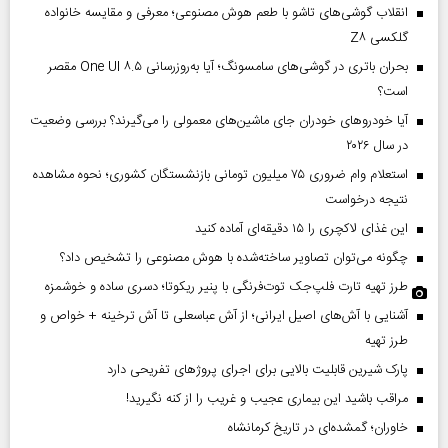
انقلاب گوشی‌های تاشو‌ با طعم هوش مصنوعی؛ معرفی و مقایسه خانواده
گلکسی Z۸
بحران باتری در گوشی‌های سامسونگ؛ آیا به‌روزرسانی One UI ۸.۵ مقصر
است؟
آیا خودروهای خودران جای ماشین‌های معمولی را می‌گیرند؟ بررسی وضعیت
در سال ۲۰۲۶
استعلام وام ضروری ۷۵ میلیون تومانی بازنشستگان کشوری؛ نحوه مشاهده
نتیجه درخواست
این غذای لاکچری را ۱۵ دقیقه‌ای آماده کنید
چگونه می‌توان تصاویر ساخته‌شده با هوش مصنوعی را تشخیص داد؟
طرز تهیه تارت فلپ‌جک توت‌فرنگی با پنیر ریکوتا؛ دسری ساده و خوشمزه
آشنایی با آش‌های اصیل ایرانی؛ از آش عباسعلی تا آش ترخینه + خواص و
طرز تهیه
پارک شیرین قابلیت‌ بالایی برای اجرای پروژهای تفریحی دارد
مراقب باشید این بیماری عجیب و غریب را از کنه نگیرید!
خاوران؛ گمشده‌ای در تاریخ کرمانشاه