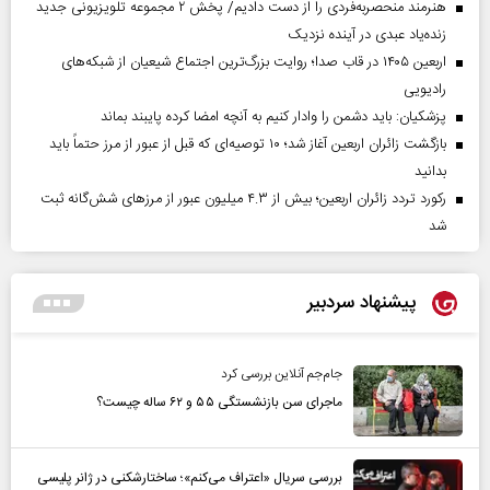
هنرمند منحصر‌به‌فردی را از دست دادیم/ پخش ۲ مجموعه تلویزیونی جدید
زنده‌یاد عبدی در آینده نزدیک
اربعین ۱۴۰۵ در قاب صدا؛ روایت بزرگ‌ترین اجتماع شیعیان از شبکه‌های
رادیویی
پزشکیان: باید دشمن را وادار کنیم به آنچه امضا کرده پایبند بماند
بازگشت زائران اربعین آغاز شد؛ ۱۰ توصیه‌ای که قبل از عبور از مرز حتماً باید
بدانید
رکورد تردد زائران اربعین؛ بیش از ۴.۳ میلیون عبور از مرزهای شش‌گانه ثبت
شد
پیشنهاد سردبیر
جام‌جم آنلاین بررسی کرد
ماجرای سن بازنشستگی ۵۵ و ۶۲ ساله چیست؟
بررسی سریال «اعتراف می‌کنم»؛ ساختارشکنی در ژانر پلیسی