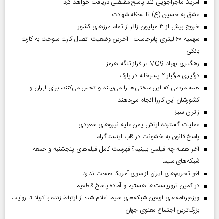
آمریکا ماجراجویی کند پاسخ مقتضی دریافت خواهد کرد
عشق به حسین (ع) تا لحظه شهادت
خروج بیش از ۳ میلیون زائر از تمام مرز‌های کشور
سهمیه ۶۰ لیتری پابرجاست | آخرین وضعیت اتصال کارت سوخت به کارت
بانکی
رهگیری پهپاد MQ9 بر فراز تنگه هرمز
درگیری مرگبار ۲ پسرخاله در پارک
همه مردمی که این سختی‌ها را می‌بینند و تحمل می‌کنند، برای ایران و
کشورشان این کاررا انجام می‌دهند
‌زائران سبز
عملیات گسترده ارتش یمن علیه نیروهای سعودی
پاسخ قانون به خشونت در قاب اینستاگرام
آخر هفته چه فیلمی ببینیم؟ فهرست کامل فیلم‌های پنجشنبه و جمعه
شبکه‌های سیما
لغو تحریم‌های ایران از سوی آمریکا صحت ندارد
در کمین تروریست‌ها هستیم و آماده پاسخ قاطعیم
ویژه‌برنامه‌های اربعین شبکه‌های سیما اعلام شد؛ از ارتباط زنده با کربلا تا روایت
بزرگ‌ترین اجتماع معنوی جهان