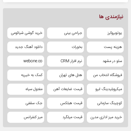
نیازمندی ها
یوتوبروکرز
جراحی بینی
خرید گوشی شیائومی
هزینه پست
بخورات
دانلود آهنگ جدید
سئو در مشهد
نرم افزار CRM
webone.co
فروشگاه انتخاب من
هتل های تهران
کمک به خیریه
میکروبلیدینگ ابرو
قیمت ضایعات آهن
مفتول سیاه
کوچینگ سازمانی
قیمت هبلکس
جک سقفی
خرید میز اداری مدرن
قیمت میلگرد
میز کنفرانس