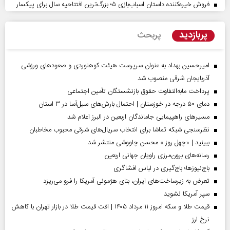
فروش خیره‌کننده داستان اسباب‌بازی ۵؛ بزرگ‌ترین افتتاحیه سال برای پیکسار
پربازدید
پربحث
امیرحسین بهداد به عنوان سرپرست هیئت کوهنوردی و صعودهای ورزشی
آذربایجان شرقی منصوب شد
پرداخت مابه‌التفاوت حقوق بازنشستگان تأمین اجتماعی
دمای ۵۰ درجه در خوزستان | احتمال بارش‌های سیل‌آسا در ۳ استان
مسیر‌های راهپیمایی جاماندگان اربعین در البرز اعلام شد
نظرسنجی شبکه تماشا برای انتخاب سریال‌های شرقی محبوب مخاطبان
ببینید | «چهل روز » محسن چاووشی منتشر شد
رسانه‌های برون‌مرزی راویان جهانی اربعین
باج‌نیوزها؛ باج‌گیری در لباس افشاگری
تعرض به زیرساخت‌های ایران، بنای هژمونی آمریکا را فرو می‌ریزد
سپر آمریکا نشوید
قیمت طلا و سکه امروز ۱۱ مرداد ۱۴۰۵ | افت قیمت طلا در بازار تهران با کاهش
نرخ ارز