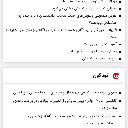
بازداشت ۲۸ متهم در پرونده تراستی‌ها
«بلواي کذاب» از رادیو نمایش پخش می‌شود
هوش مصنوعی ویروس‌های جدید ساخت؛ دانشمندان درباره آینده چه
هشداری می‌دهند؟
قالیباف: خبرنگاران رزمندگانی هستند که سنگرشان آگاهی و سلاح‌شان حقیقت
است
آزمون دشوار پیمان مکه
وقوع دمای ۴۹ درجه در خوزستان
«روحینا» در قاب نمایش
گوناگون
معرفی گونه جدید گیاهی چهارمحال و بختیاری در مجله علمی بین المللی
گلکسی اس ۲۷ اولترا؛ پیش‌نمایشی از تغییرات بنیادین در پرچمدار بعدی
سامسونگ
رشد خیره‌کننده بازار توکن‌های هوش مصنوعی (AI)؛ از هیجان تا
زیرساخت‌های واقعی