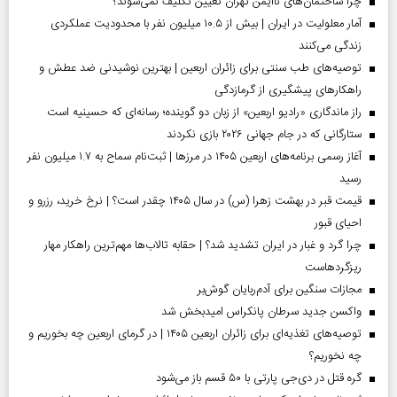
چرا ساختمان‌های ناایمن تهران تعیین تکلیف نمی‌شوند؟
آمار معلولیت در ایران | بیش از ۱۰.۵ میلیون نفر با محدودیت عملکردی
زندگی می‌کنند
توصیه‌های طب سنتی برای زائران اربعین | بهترین نوشیدنی ضد عطش و
راهکارهای پیشگیری از گرمازدگی
راز ماندگاری «رادیو اربعین» از زبان دو گوینده؛ رسانه‌ای که حسینیه است
ستارگانی که در جام جهانی ۲۰۲۶ بازی نکردند
آغاز رسمی برنامه‌های اربعین ۱۴۰۵ در مرز‌ها | ثبت‌نام سماح به ۱.۷ میلیون نفر
رسید
قیمت قبر در بهشت زهرا (س) در سال ۱۴۰۵ چقدر است؟ | نرخ خرید، رزرو و
احیای قبور
چرا گرد و غبار در ایران تشدید شد؟ | حقابه تالاب‌ها مهم‌ترین راهکار مهار
ریزگردهاست
مجازات سنگین برای آدم‌ربایان گوش‌بر
واکسن جدید سرطان پانکراس امیدبخش شد
توصیه‌های تغذیه‌ای برای زائران اربعین ۱۴۰۵ | در گرمای اربعین چه بخوریم و
چه نخوریم؟
گره قتل در دی‌جی پارتی با ۵۰ قسم باز می‌شود