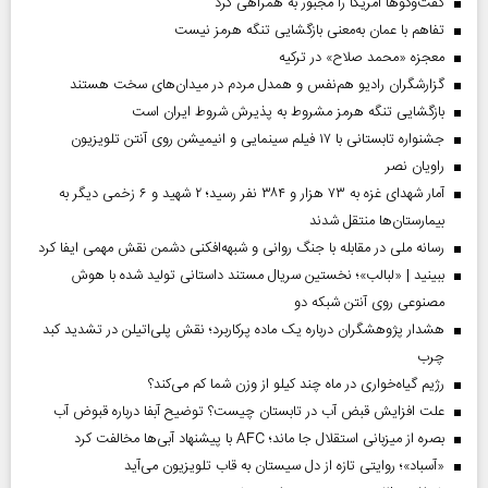
گفت‌وگوها آمریکا را مجبور به همراهی کرد
تفاهم با عمان به‌معنی بازگشایی تنگه هرمز نیست
معجزه «محمد صلاح» در ترکیه
گزارشگران رادیو هم‌نفس و همدل مردم در میدان‌های سخت هستند
بازگشایی تنگه هرمز مشروط به پذیرش شروط ایران است
جشنواره تابستانی با ۱۷ فیلم سینمایی و انیمیشن روی آنتن تلویزیون
راویان نصر
آمار شهدای غزه به ۷۳ هزار و ۳۸۴ نفر رسید؛ ۲ شهید و ۶ زخمی دیگر به
بیمارستان‌ها منتقل شدند
رسانه ملی در مقابله با جنگ روانی و شبهه‌افکنی دشمن نقش مهمی ایفا کرد
ببینید | «لبالب»؛ نخستین سریال مستند داستانی تولید شده با هوش
مصنوعی روی آنتن شبکه دو
هشدار پژوهشگران درباره یک ماده پرکاربرد؛ نقش پلی‌اتیلن در تشدید کبد
چرب
رژیم گیاه‌خواری در ماه چند کیلو از وزن شما کم می‌کند؟
علت افزایش قبض آب در تابستان چیست؟ توضیح آبفا درباره قبوض آب
بصره از میزبانی استقلال جا ماند؛ AFC با پیشنهاد آبی‌ها مخالفت کرد
«آسباد»؛ روایتی تازه از دل سیستان به قاب تلویزیون می‌آید