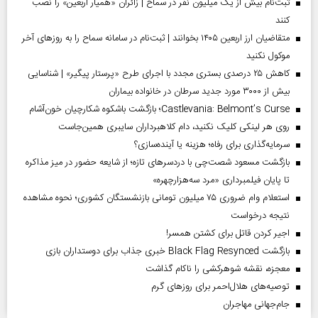
ثبت‌نام بیش از یک میلیون نفر در سماح | زائران «همیار اربعین» را نصب
کنند
متقاضیان ارز اربعین ۱۴۰۵ بخوانند | ثبت‌نام در سامانه سماح را به روز‌های آخر
موکول نکنید
کاهش ۲۵ درصدی بستری مجدد با اجرای طرح «پرستار پیگیر» | شناسایی
بیش از ۳۰۰۰ مورد جدید سرطان در خانواده بیماران
Castlevania: Belmont’s Curse؛ بازگشت باشکوه شکارچیان خون‌آشام
روی هر لینکی کلیک نکنید، دام کلاهبرداران سایبری همین‌جاست
سرمایه‌گذاری برای رفاه؛ هزینه یا آینده‌سازی؟
بازگشت مسعود شصت‌چی با دردسر‌های تازه؛ از شایعه حضور در میز مذاکره
تا پایان فیلمبرداری «مرد سه‌هزارچهره»
استعلام وام ضروری ۷۵ میلیون تومانی بازنشستگان کشوری؛ نحوه مشاهده
نتیجه درخواست
اجیر کردن قاتل برای کشتن همسر!
بازگشت Black Flag Resynced خبری جذاب برای دوستداران بازی
معجزه، نقشه شوهرکشی را ناکام گذاشت
توصیه‌های هلال‌احمر برای روز‌های گرم
جام‌جهانی مهاجران