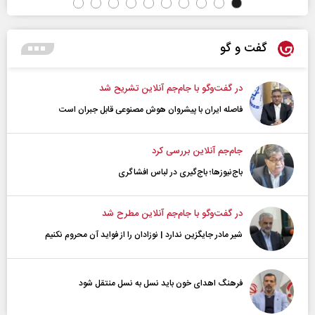
گفت و گو
در گفت‌و‌گو با جام‌جم آنلاین تشریح شد
فاصله ایران با پیشرو‌ان هوش مصنوعی قابل جبران است
جام‌جم آنلاین بررسی کرد
باج‌نیوزها؛ باج‌گیری در لباس افشاگری
در گفت‌و‌گو با جام‌جم آنلاین مطرح شد
شیر مادر جایگزین ندارد | نوزادان را از فواید آن محروم نکنیم
فرهنگ اهدای خون باید نسل به نسل منتقل شود