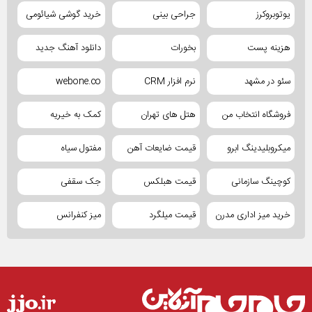
یوتوبروکرز
جراحی بینی
خرید گوشی شیائومی
هزینه پست
بخورات
دانلود آهنگ جدید
سئو در مشهد
نرم افزار CRM
webone.co
فروشگاه انتخاب من
هتل های تهران
کمک به خیریه
میکروبلیدینگ ابرو
قیمت ضایعات آهن
مفتول سیاه
کوچینگ سازمانی
قیمت هبلکس
جک سقفی
خرید میز اداری مدرن
قیمت میلگرد
میز کنفرانس