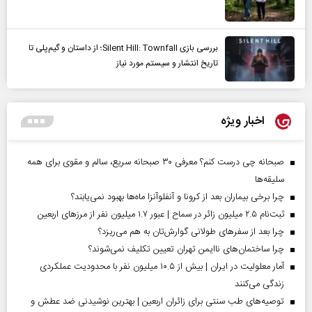
بررسی بازی Silent Hill: Townfall؛ از داستان و گیم‌پلی تا
تاریخ انتشار و سیستم مورد نیاز
اخبار ویژه
صبحانه چی درست کنم؟ معرفی ۳۰ صبحانه سریع، سالم و مقوی برای همه
سلیقه‌ها
چرا برخی بیماران بعد از کرونا و آنفلوآنزا ماه‌ها بهبود نمی‌یابند؟
ثبت‌نام ۲.۵ میلیون زائر در سماح | عبور ۱.۷ میلیون نفر از مرز‌های اربعین
چرا بعد از سفرهای طولانی گوارش‌تان به هم می‌ریزد؟
چرا ساختمان‌های ناایمن تهران تعیین تکلیف نمی‌شوند؟
آمار معلولیت در ایران | بیش از ۱۰.۵ میلیون نفر با محدودیت عملکردی
زندگی می‌کنند
توصیه‌های طب سنتی برای زائران اربعین | بهترین نوشیدنی ضد عطش و