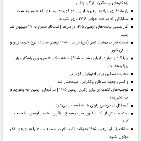
راهکارهای پیشگیری از گرمازدگی
راز ماندگاری «رادیو اربعین» از زبان دو گوینده؛ رسانه‌ای که حسینیه است
ستارگانی که در جام جهانی ۲۰۲۶ بازی نکردند
آغاز رسمی برنامه‌های اربعین ۱۴۰۵ در مرز‌ها | ثبت‌نام سماح به ۱.۷ میلیون نفر
رسید
قیمت قبر در بهشت زهرا (س) در سال ۱۴۰۵ چقدر است؟ | نرخ خرید، رزرو و
احیای قبور
چرا گرد و غبار در ایران تشدید شد؟ | حقابه تالاب‌ها مهم‌ترین راهکار مهار
ریزگردهاست
مجازات سنگین برای آدم‌ربایان گوش‌بر
واکسن جدید سرطان پانکراس امیدبخش شد
توصیه‌های تغذیه‌ای برای زائران اربعین ۱۴۰۵ | در گرمای اربعین چه بخوریم و
چه نخوریم؟
گره قتل در دی‌جی پارتی با ۵۰ قسم باز می‌شود
ثبت‌نام بیش از یک میلیون نفر در سماح | زائران «همیار اربعین» را نصب
کنند
متقاضیان ارز اربعین ۱۴۰۵ بخوانند | ثبت‌نام در سامانه سماح را به روز‌های آخر
موکول نکنید