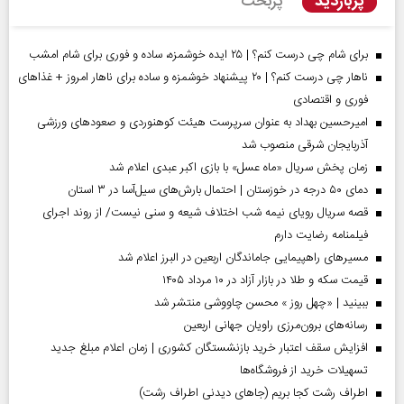
پربازدید
پربحث
برای شام چی درست کنم؟ | ۲۵ ایده خوشمزه، ساده و فوری برای شام امشب
ناهار چی درست کنم؟ | ۲۰ پیشنهاد خوشمزه و ساده برای ناهار امروز + غذاهای
فوری و اقتصادی
امیرحسین بهداد به عنوان سرپرست هیئت کوهنوردی و صعودهای ورزشی
آذربایجان شرقی منصوب شد
زمان پخش سریال «ماه عسل» با بازی اکبر عبدی اعلام شد
دمای ۵۰ درجه در خوزستان | احتمال بارش‌های سیل‌آسا در ۳ استان
قصه سریال رویای نیمه شب اختلاف شیعه و سنی نیست/ از روند اجرای
فیلمنامه رضایت دارم
مسیر‌های راهپیمایی جاماندگان اربعین در البرز اعلام شد
قیمت سکه و طلا در بازار آزاد در ۱۰ مرداد ۱۴۰۵
ببینید | «چهل روز » محسن چاووشی منتشر شد
رسانه‌های برون‌مرزی راویان جهانی اربعین
افزایش سقف اعتبار خرید بازنشستگان کشوری | زمان اعلام مبلغ جدید
تسهیلات خرید از فروشگاه‌ها
اطراف رشت کجا بریم (جاهای دیدنی اطراف رشت)