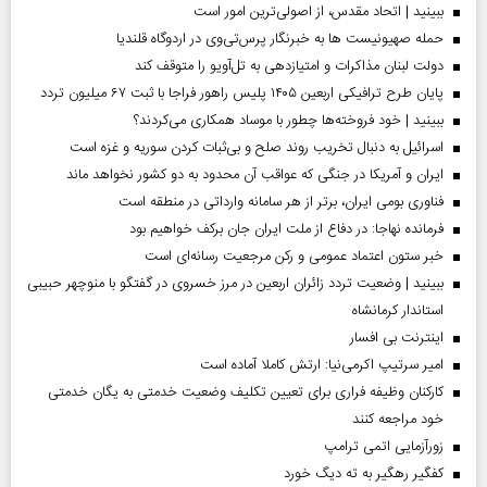
ببینید | اتحاد مقدس، از اصولی‌ترین امور است
حمله صهیونیست ها به خبرنگار پرس‌تی‌وی در اردوگاه قلندیا
دولت لبنان مذاکرات و امتیازدهی به تل‌آویو را متوقف کند
پایان طرح ترافیکی اربعین ۱۴۰۵ پلیس راهور فراجا با ثبت ۶۷ میلیون تردد
ببینید | خود فروخته‌ها چطور با موساد همکاری می‌کردند؟
اسرائیل به دنبال تخریب روند صلح و بی‌ثبات کردن سوریه و غزه است
ایران و آمریکا در جنگی که عواقب آن محدود به دو کشور نخواهد ماند
فناوری بومی ایران، برتر از هر سامانه وارداتی در منطقه است
فرمانده نهاجا: در دفاع از ملت ایران جان برکف خواهیم بود
خبر ستون اعتماد عمومی و رکن مرجعیت رسانه‌ای است
ببینید | وضعیت تردد زائران اربعین در مرز خسروی در گفتگو با منوچهر حبیبی
استاندار کرمانشاه
اینترنت بی افسار
امیر سرتیپ اکرمی‌نیا: ارتش کاملا آماده است
کارکنان وظیفه فراری برای تعیین تکلیف وضعیت خدمتی به یگان خدمتی
خود مراجعه کنند
زورآزمایی اتمی ترامپ
کفگیر رهگیر به ته دیگ خورد