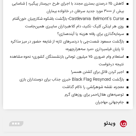
کاهش ۲۵ درصدی بستری مجدد با اجرای طرح «پرستار پیگیر» | شناسایی
بیش از ۳۰۰۰ مورد جدید سرطان در خانواده بیماران
Castlevania: Belmont’s Curse؛ بازگشت باشکوه شکارچیان خون‌آشام
روی هر لینکی کلیک نکنید، دام کلاهبرداران سایبری همین‌جاست
سرمایه‌گذاری برای رفاه؛ هزینه یا آینده‌سازی؟
بازگشت مسعود شصت‌چی با دردسر‌های تازه؛ از شایعه حضور در میز مذاکره
تا پایان فیلمبرداری «مرد سه‌هزارچهره»
استعلام وام ضروری ۷۵ میلیون تومانی بازنشستگان کشوری؛ نحوه مشاهده
نتیجه درخواست
اجیر کردن قاتل برای کشتن همسر!
بازگشت Black Flag Resynced خبری جذاب برای دوستداران بازی
معجزه، نقشه شوهرکشی را ناکام گذاشت
توصیه‌های هلال‌احمر برای روز‌های گرم
جام‌جهانی مهاجران
ویدئو