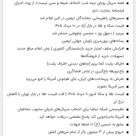
قصه سریال رویای نیمه شب اختلاف شیعه و سنی نیست/ از روند اجرای
فیلمنامه رضایت دارم
مسیر‌های راهپیمایی جاماندگان اربعین در البرز اعلام شد
قیمت سکه و طلا در بازار آزاد در ۱۰ مرداد ۱۴۰۵
ببینید | «چهل روز » محسن چاووشی منتشر شد
رسانه‌های برون‌مرزی راویان جهانی اربعین
افزایش سقف اعتبار خرید بازنشستگان کشوری | زمان اعلام مبلغ جدید
تسهیلات خرید از فروشگاه‌ها
اطراف رشت کجا بریم (جاهای دیدنی اطراف رشت)
باج‌نیوزها؛ باج‌گیری در لباس افشاگری
تعرض به زیرساخت‌های ایران، بنای هژمونی آمریکا را فرو می‌ریزد
سپر آمریکا نشوید
قیمت طلا و سکه امروز ۱۱ مرداد ۱۴۰۵ | افت قیمت طلا در بازار تهران با کاهش
نرخ ارز
نظرسنجی شبکه تماشا برای انتخاب سریال‌های شرقی محبوب مخاطبان
آمریکا ماجراجویی کند پاسخ مقتضی دریافت خواهد کرد
عشق به حسین (ع) تا لحظه شهادت
خروج بیش از ۳ میلیون زائر از تمام مرز‌های کشور