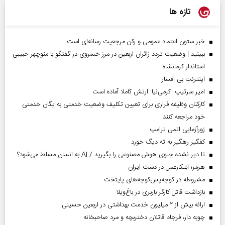
تازه ها
خبر ستون اعتماد عمومی و رکن مرجعیت رسانه‌ای است
ببینید | وضعیت تردد زائران اربعین در مرز خسروی در گفتگو با منوچهر حبیبی
استاندار کرمانشاه
اینترنت بی افسار
امیر سرتیپ اکرمی‌نیا: ارتش کاملا آماده است
کارکنان وظیفه فراری برای تعیین تکلیف وضعیت خدمتی به یگان خدمتی
خود مراجعه کنند
زورآزمایی اتمی ترامپ
کفگیر رهگیر به ته دیگ خورد
تا دیر نشده جلوی هوش مصنوعی را بگیرید / AI به انسان مسلط می‌شود؟
هرمز؛ ابتکارعمل در دست ایران
مشروطه در کوچه‌پس‌کوچه‌های پایتخت
بازداشت قاتل کارگر باربری در باغ‌ویلا
ارائه بیش از ۲ میلیون خدمت بهداشتی در اربعین حسینی
چوبه دار، فرجام قاتلان دختربچه و مرد صاحبخانه