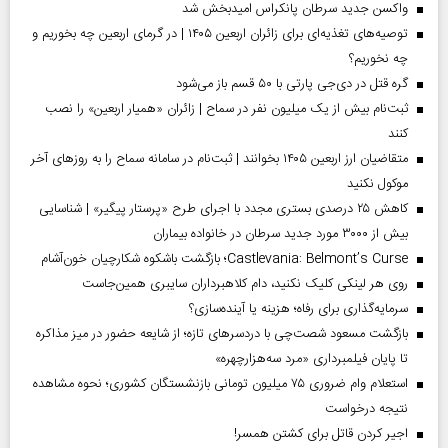
واکسن جدید سرطان پانکراس امیدبخش شد
توصیه‌های تغذیه‌ای برای زائران اربعین ۱۴۰۵ | در گرمای اربعین چه بخوریم و
چه نخوریم؟
گره قتل در دی‌جی پارتی با ۵۰ قسم باز می‌شود
ثبت‌نام بیش از یک میلیون نفر در سماح | زائران «همیار اربعین» را نصب
کنند
متقاضیان ارز اربعین ۱۴۰۵ بخوانند | ثبت‌نام در سامانه سماح را به روز‌های آخر
موکول نکنید
کاهش ۲۵ درصدی بستری مجدد با اجرای طرح «پرستار پیگیر» | شناسایی
بیش از ۳۰۰۰ مورد جدید سرطان در خانواده بیماران
Castlevania: Belmont’s Curse؛ بازگشت باشکوه شکارچیان خون‌آشام
روی هر لینکی کلیک نکنید، دام کلاهبرداران سایبری همین‌جاست
سرمایه‌گذاری برای رفاه؛ هزینه یا آینده‌سازی؟
بازگشت مسعود شصت‌چی با دردسر‌های تازه؛ از شایعه حضور در میز مذاکره
تا پایان فیلمبرداری «مرد سه‌هزارچهره»
استعلام وام ضروری ۷۵ میلیون تومانی بازنشستگان کشوری؛ نحوه مشاهده
نتیجه درخواست
اجیر کردن قاتل برای کشتن همسر!