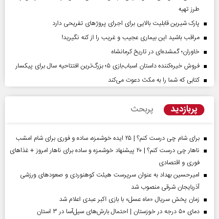
طرز تهیه
پارک شیرین قابلیت‌ بالایی برای اجرای پروژهای تفریحی دارد
مراقب باشید این بیماری عجیب و غریب را از کنه نگیرید!
خاوران؛ گمشده‌ای در تاریخ کرمانشاه
فروش خیره‌کننده داستان اسباب‌بازی ۵؛ بزرگ‌ترین افتتاحیه سال برای پیکسار
کتابی که شما را به مکث دعوت می‌کند
پربازدید
پربحث
برای شام چی درست کنم؟ | ۲۵ ایده خوشمزه، ساده و فوری برای شام امشب
ناهار چی درست کنم؟ | ۲۰ پیشنهاد خوشمزه و ساده برای ناهار امروز + غذاهای
فوری و اقتصادی
امیرحسین بهداد به عنوان سرپرست هیئت کوهنوردی و صعودهای ورزشی
آذربایجان شرقی منصوب شد
زمان پخش سریال «ماه عسل» با بازی اکبر عبدی اعلام شد
دمای ۵۰ درجه در خوزستان | احتمال بارش‌های سیل‌آسا در ۳ استان