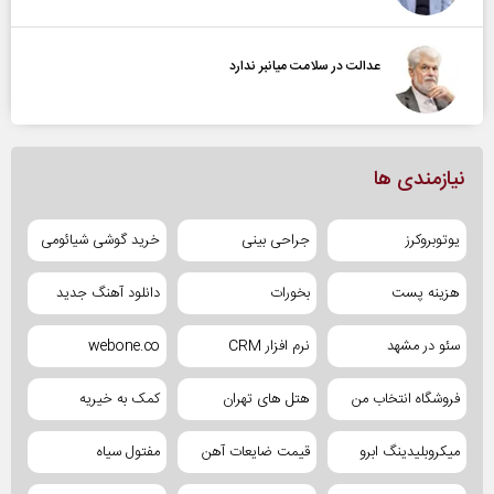
عدالت در سلامت میانبر ندارد
نیازمندی ها
یوتوبروکرز
جراحی بینی
خرید گوشی شیائومی
هزینه پست
بخورات
دانلود آهنگ جدید
سئو در مشهد
نرم افزار CRM
webone.co
فروشگاه انتخاب من
هتل های تهران
کمک به خیریه
میکروبلیدینگ ابرو
قیمت ضایعات آهن
مفتول سیاه