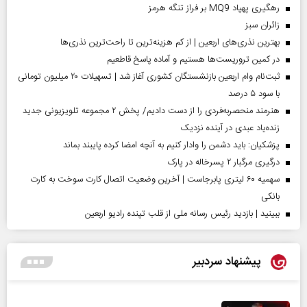
رهگیری پهپاد MQ9 بر فراز تنگه هرمز
‌زائران سبز
بهترین نذری‌های اربعین | از کم هزینه‌ترین تا راحت‌ترین نذری‌ها
در کمین تروریست‌ها هستیم و آماده پاسخ قاطعیم
ثبت‌نام وام اربعین بازنشستگان کشوری آغاز شد | تسهیلات ۲۰ میلیون تومانی
با سود ۵ درصد
هنرمند منحصر‌به‌فردی را از دست دادیم/ پخش ۲ مجموعه تلویزیونی جدید
زنده‌یاد عبدی در آینده نزدیک
پزشکیان: باید دشمن را وادار کنیم به آنچه امضا کرده پایبند بماند
درگیری مرگبار ۲ پسرخاله در پارک
سهمیه ۶۰ لیتری پابرجاست | آخرین وضعیت اتصال کارت سوخت به کارت
بانکی
ببینید | بازدید رئیس رسانه ملی از قلب تپنده رادیو اربعین
پیشنهاد سردبیر