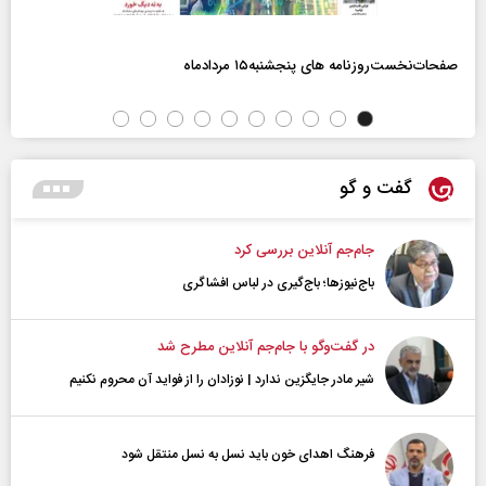
صفحات‌نخست‌روزنامه ها‌ی پنجشنبه‌۱۵ مردادماه
گفت و گو
جام‌جم آنلاین بررسی کرد
باج‌نیوزها؛ باج‌گیری در لباس افشاگری
در گفت‌و‌گو با جام‌جم آنلاین مطرح شد
شیر مادر جایگزین ندارد | نوزادان را از فواید آن محروم نکنیم
فرهنگ اهدای خون باید نسل به نسل منتقل شود