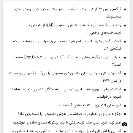
گلکسی اس ۲۷ اولترا؛ پیش‌نمایشی از تغییرات بنیادین در پرچمدار بعدی
سامسونگ
رشد خیره‌کننده بازار توکن‌های هوش مصنوعی (AI)؛ از هیجان تا
زیرساخت‌های واقعی
انقلاب گوشی‌های تاشو‌ با طعم هوش مصنوعی؛ معرفی و مقایسه خانواده
گلکسی Z۸
بحران باتری در گوشی‌های سامسونگ؛ آیا به‌روزرسانی One UI ۸.۵ مقصر
است؟
آیا خودروهای خودران جای ماشین‌های معمولی را می‌گیرند؟ بررسی وضعیت
در سال ۲۰۲۶
استعلام وام ضروری ۷۵ میلیون تومانی بازنشستگان کشوری؛ نحوه مشاهده
نتیجه درخواست
این غذای لاکچری را ۱۵ دقیقه‌ای آماده کنید
چگونه می‌توان تصاویر ساخته‌شده با هوش مصنوعی را تشخیص داد؟
طرز تهیه تارت فلپ‌جک توت‌فرنگی با پنیر ریکوتا؛ دسری ساده و خوشمزه
آشنایی با آش‌های اصیل ایرانی؛ از آش عباسعلی تا آش ترخینه + خواص و