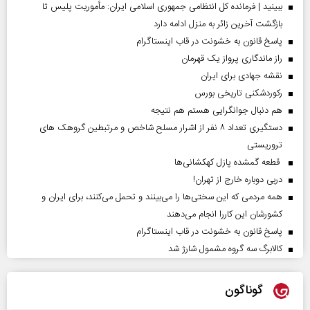
ببینید | فرمانده کل انتظامی جمهوری اسلامی ایران­: مأموریت پلیس تا
بازگشت آخرین زائر به منزل ادامه دارد
پاسخ قانون به خشونت در قاب اینستاگرام
راز ماندگاری پرواز یک قهرمان
نقشه جهادی برای ایران
رکوردشکنی تاریخی بورس
هم دنبال جوانگرایی هستم هم نتیجه
دستگیری تعداد ۸ نفر از اشرار مسلح شاخص و مرتبطین گروهک های
تروریستی
قطعه گمشده پازل کهکشانی‌ها
دربی دوباره خارج از تهران!
همه مردمی که این سختی‌ها را می‌بینند و تحمل می‌کنند، برای ایران و
کشورشان این کاررا انجام می‌دهند
پاسخ قانون به خشونت در قاب اینستاگرام
کالابرگ سه گروه مشمول شارژ شد
گوناگون