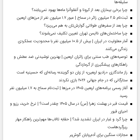
سلیقه‌ها
چرا برخی بیماران بعد از کرونا و آنفلوآنزا ماه‌ها بهبود نمی‌یابند؟
ثبت‌نام ۲.۵ میلیون زائر در سماح | عبور ۱.۷ میلیون نفر از مرز‌های اربعین
چرا بعد از سفرهای طولانی گوارش‌تان به هم می‌ریزد؟
چرا ساختمان‌های ناایمن تهران تعیین تکلیف نمی‌شوند؟
آمار معلولیت در ایران | بیش از ۱۰.۵ میلیون نفر با محدودیت عملکردی
زندگی می‌کنند
توصیه‌های طب سنتی برای زائران اربعین | بهترین نوشیدنی ضد عطش و
راهکارهای پیشگیری از گرمازدگی
راز ماندگاری «رادیو اربعین» از زبان دو گوینده؛ رسانه‌ای که حسینیه است
ستارگانی که در جام جهانی ۲۰۲۶ بازی نکردند
آغاز رسمی برنامه‌های اربعین ۱۴۰۵ در مرز‌ها | ثبت‌نام سماح به ۱.۷ میلیون نفر
رسید
قیمت قبر در بهشت زهرا (س) در سال ۱۴۰۵ چقدر است؟ | نرخ خرید، رزرو و
احیای قبور
چرا گرد و غبار در ایران تشدید شد؟ | حقابه تالاب‌ها مهم‌ترین راهکار مهار
ریزگردهاست
مجازات سنگین برای آدم‌ربایان گوش‌بر