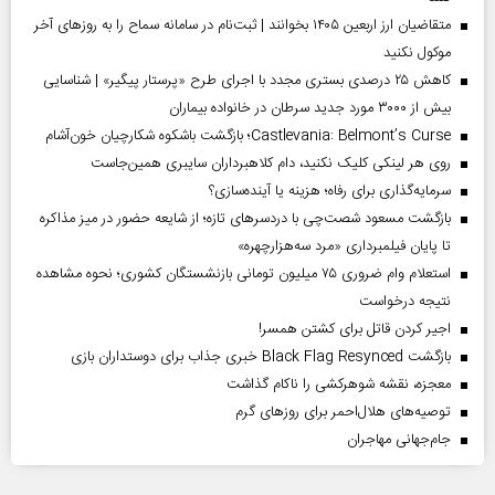
متقاضیان ارز اربعین ۱۴۰۵ بخوانند | ثبت‌نام در سامانه سماح را به روز‌های آخر
موکول نکنید
کاهش ۲۵ درصدی بستری مجدد با اجرای طرح «پرستار پیگیر» | شناسایی
بیش از ۳۰۰۰ مورد جدید سرطان در خانواده بیماران
Castlevania: Belmont’s Curse؛ بازگشت باشکوه شکارچیان خون‌آشام
روی هر لینکی کلیک نکنید، دام کلاهبرداران سایبری همین‌جاست
سرمایه‌گذاری برای رفاه؛ هزینه یا آینده‌سازی؟
بازگشت مسعود شصت‌چی با دردسر‌های تازه؛ از شایعه حضور در میز مذاکره
تا پایان فیلمبرداری «مرد سه‌هزارچهره»
استعلام وام ضروری ۷۵ میلیون تومانی بازنشستگان کشوری؛ نحوه مشاهده
نتیجه درخواست
اجیر کردن قاتل برای کشتن همسر!
بازگشت Black Flag Resynced خبری جذاب برای دوستداران بازی
معجزه، نقشه شوهرکشی را ناکام گذاشت
توصیه‌های هلال‌احمر برای روز‌های گرم
جام‌جهانی مهاجران