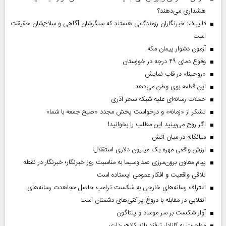
هشداری می‌دهند؟
قالیباف: خبرنگاران رزمندگانی هستند که سنگرشان آگاهی و سلاح‌شان حقیقت
است
آزمون دشوار پیمان مکه
وقوع دمای ۴۹ درجه در خوزستان
«روحینا» در قاب نمایش
این قطعه بوی وطن می‌دهد
حملات رسانه‌ای علیه شبکه سحر آذری
تشکر از «زمانه» و درخواست پخش مجدد «صبح جمعه با شما»
اگر روح می‌بینید این مطلب را بخوانید!
میانکاله در میان آتش
ارزش واقعی مهره یک میلیون دلاری استقلال!
پیام معاون برون‌مرزی صداوسیما به مناسبت روز خبرنگار؛ خبرنگار در نقطه
تلاقی واقعیت و افکار عمومی ایستاده است
اعتراف رسانه‌های خارجی به شکست ترامپ حاصل مجاهدت رسانه‌های
انقلابی در مقابله با دروغ پراکنی‌های دشمنان است
آوار شکست بر سر موساد و پنتاگون
مهاجرت به کانادا، ترفند باند کلاهبرداری