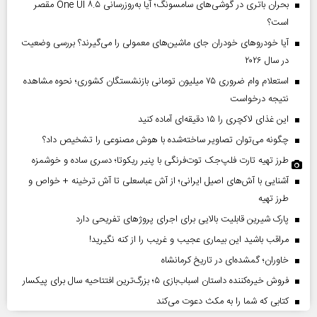
بحران باتری در گوشی‌های سامسونگ؛ آیا به‌روزرسانی One UI ۸.۵ مقصر
است؟
آیا خودروهای خودران جای ماشین‌های معمولی را می‌گیرند؟ بررسی وضعیت
در سال ۲۰۲۶
استعلام وام ضروری ۷۵ میلیون تومانی بازنشستگان کشوری؛ نحوه مشاهده
نتیجه درخواست
این غذای لاکچری را ۱۵ دقیقه‌ای آماده کنید
چگونه می‌توان تصاویر ساخته‌شده با هوش مصنوعی را تشخیص داد؟
طرز تهیه تارت فلپ‌جک توت‌فرنگی با پنیر ریکوتا؛ دسری ساده و خوشمزه
آشنایی با آش‌های اصیل ایرانی؛ از آش عباسعلی تا آش ترخینه + خواص و
طرز تهیه
پارک شیرین قابلیت‌ بالایی برای اجرای پروژهای تفریحی دارد
مراقب باشید این بیماری عجیب و غریب را از کنه نگیرید!
خاوران؛ گمشده‌ای در تاریخ کرمانشاه
فروش خیره‌کننده داستان اسباب‌بازی ۵؛ بزرگ‌ترین افتتاحیه سال برای پیکسار
کتابی که شما را به مکث دعوت می‌کند