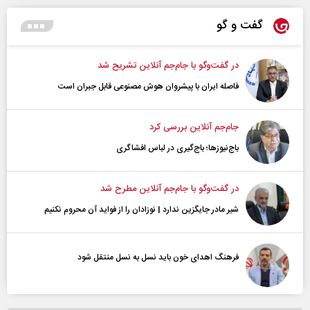
گفت و گو
در گفت‌و‌گو با جام‌جم آنلاین تشریح شد
فاصله ایران با پیشرو‌ان هوش مصنوعی قابل جبران است
جام‌جم آنلاین بررسی کرد
باج‌نیوزها؛ باج‌گیری در لباس افشاگری
در گفت‌و‌گو با جام‌جم آنلاین مطرح شد
شیر مادر جایگزین ندارد | نوزادان را از فواید آن محروم نکنیم
فرهنگ اهدای خون باید نسل به نسل منتقل شود