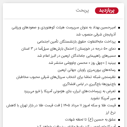
پربازدید
پربحث
امیرحسین بهداد به عنوان سرپرست هیئت کوهنوردی و صعودهای ورزشی
آذربایجان شرقی منصوب شد
پرداخت مابه‌التفاوت حقوق بازنشستگان تأمین اجتماعی
دمای ۵۰ درجه در خوزستان | احتمال بارش‌های سیل‌آسا در ۳ استان
مسیر‌های راهپیمایی جاماندگان اربعین در البرز اعلام شد
ببینید | «چهل روز » محسن چاووشی منتشر شد
رسانه‌های برون‌مرزی راویان جهانی اربعین
نظرسنجی شبکه تماشا برای انتخاب سریال‌های شرقی محبوب مخاطبان
باج‌نیوزها؛ باج‌گیری در لباس افشاگری
تعرض به زیرساخت‌های ایران، بنای هژمونی آمریکا را فرو می‌ریزد
سپر آمریکا نشوید
قیمت طلا و سکه امروز ۱۱ مرداد ۱۴۰۵ | افت قیمت طلا در بازار تهران با کاهش
نرخ ارز
عشق به حسین (ع) تا لحظه شهادت
آمریکا ماجراجویی کند پاسخ مقتضی دریافت خواهد کرد