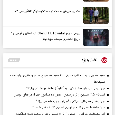
امضای سروش صحت در «استخر» دیگر غافلگیر نمی‌کند
بررسی بازی Silent Hill: Townfall؛ از داستان و گیم‌پلی تا
تاریخ انتشار و سیستم مورد نیاز
اخبار ویژه
صبحانه چی درست کنم؟ معرفی ۳۰ صبحانه سریع، سالم و مقوی برای همه
سلیقه‌ها
چرا برخی بیماران بعد از کرونا و آنفلوآنزا ماه‌ها بهبود نمی‌یابند؟
ثبت‌نام ۲.۵ میلیون زائر در سماح | عبور ۱.۷ میلیون نفر از مرز‌های اربعین
چرا بعد از سفرهای طولانی گوارش‌تان به هم می‌ریزد؟
چرا ساختمان‌های ناایمن تهران تعیین تکلیف نمی‌شوند؟
آمار معلولیت در ایران | بیش از ۱۰.۵ میلیون نفر با محدودیت عملکردی