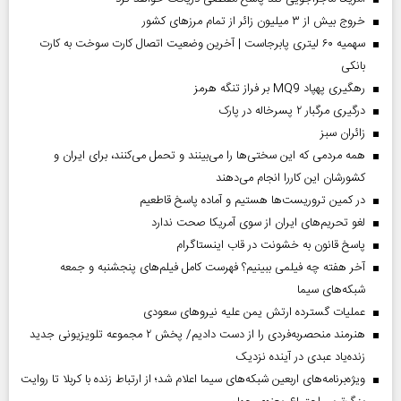
خروج بیش از ۳ میلیون زائر از تمام مرز‌های کشور
سهمیه ۶۰ لیتری پابرجاست | آخرین وضعیت اتصال کارت سوخت به کارت
بانکی
رهگیری پهپاد MQ9 بر فراز تنگه هرمز
درگیری مرگبار ۲ پسرخاله در پارک
‌زائران سبز
همه مردمی که این سختی‌ها را می‌بینند و تحمل می‌کنند، برای ایران و
کشورشان این کاررا انجام می‌دهند
در کمین تروریست‌ها هستیم و آماده پاسخ قاطعیم
لغو تحریم‌های ایران از سوی آمریکا صحت ندارد
پاسخ قانون به خشونت در قاب اینستاگرام
آخر هفته چه فیلمی ببینیم؟ فهرست کامل فیلم‌های پنجشنبه و جمعه
شبکه‌های سیما
عملیات گسترده ارتش یمن علیه نیروهای سعودی
هنرمند منحصر‌به‌فردی را از دست دادیم/ پخش ۲ مجموعه تلویزیونی جدید
زنده‌یاد عبدی در آینده نزدیک
ویژه‌برنامه‌های اربعین شبکه‌های سیما اعلام شد؛ از ارتباط زنده با کربلا تا روایت