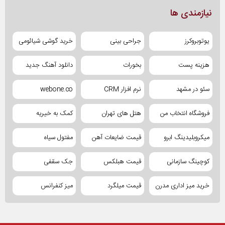
نیازمندی ها
یوتوبروکرز
جراحی بینی
خرید گوشی شیائومی
هزینه پست
بخورات
دانلود آهنگ جدید
سئو در مشهد
نرم افزار CRM
webone.co
فروشگاه انتخاب من
هتل های تهران
کمک به خیریه
میکروبلیدینگ ابرو
قیمت ضایعات آهن
مفتول سیاه
کوچینگ سازمانی
قیمت هبلکس
جک سقفی
خرید میز اداری مدرن
قیمت میلگرد
میز کنفرانس