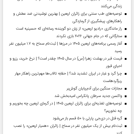
زندگی می‌کنند
توصیه‌های طب سنتی برای زائران اربعین | بهترین نوشیدنی ضد عطش و
راهکارهای پیشگیری از گرمازدگی
راز ماندگاری «رادیو اربعین» از زبان دو گوینده؛ رسانه‌ای که حسینیه است
ستارگانی که در جام جهانی ۲۰۲۶ بازی نکردند
آغاز رسمی برنامه‌های اربعین ۱۴۰۵ در مرز‌ها | ثبت‌نام سماح به ۱.۷ میلیون نفر
رسید
قیمت قبر در بهشت زهرا (س) در سال ۱۴۰۵ چقدر است؟ | نرخ خرید، رزرو و
احیای قبور
چرا گرد و غبار در ایران تشدید شد؟ | حقابه تالاب‌ها مهم‌ترین راهکار مهار
ریزگردهاست
مجازات سنگین برای آدم‌ربایان گوش‌بر
واکسن جدید سرطان پانکراس امیدبخش شد
توصیه‌های تغذیه‌ای برای زائران اربعین ۱۴۰۵ | در گرمای اربعین چه بخوریم و
چه نخوریم؟
گره قتل در دی‌جی پارتی با ۵۰ قسم باز می‌شود
ثبت‌نام بیش از یک میلیون نفر در سماح | زائران «همیار اربعین» را نصب
کنند