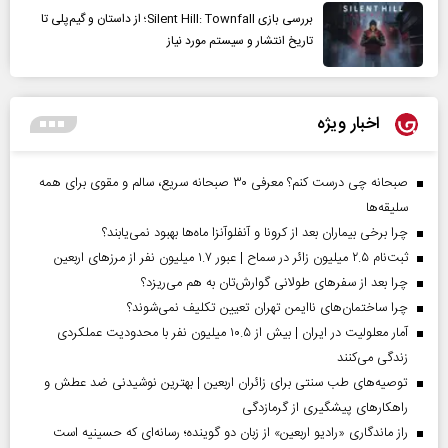
بررسی بازی Silent Hill: Townfall؛ از داستان و گیم‌پلی تا
تاریخ انتشار و سیستم مورد نیاز
اخبار ویژه
صبحانه چی درست کنم؟ معرفی ۳۰ صبحانه سریع، سالم و مقوی برای همه
سلیقه‌ها
چرا برخی بیماران بعد از کرونا و آنفلوآنزا ماه‌ها بهبود نمی‌یابند؟
ثبت‌نام ۲.۵ میلیون زائر در سماح | عبور ۱.۷ میلیون نفر از مرز‌های اربعین
چرا بعد از سفرهای طولانی گوارش‌تان به هم می‌ریزد؟
چرا ساختمان‌های ناایمن تهران تعیین تکلیف نمی‌شوند؟
آمار معلولیت در ایران | بیش از ۱۰.۵ میلیون نفر با محدودیت عملکردی
زندگی می‌کنند
توصیه‌های طب سنتی برای زائران اربعین | بهترین نوشیدنی ضد عطش و
راهکارهای پیشگیری از گرمازدگی
راز ماندگاری «رادیو اربعین» از زبان دو گوینده؛ رسانه‌ای که حسینیه است