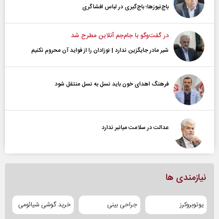
باج‌نیوزها؛ باج‌گیری در لباس افشاگری
در گفت‌و‌گو با جام‌جم آنلاین مطرح شد
شیر مادر جایگزین ندارد | نوزادان را از فواید آن محروم نکنیم
فرهنگ اهدای خون باید نسل به نسل منتقل شود
عدالت در سلامت میانبر ندارد
نیازمندی ها
یوتوبروکرز
جراحی بینی
خرید گوشی شیائومی