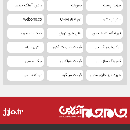
هزینه پست
بخورات
دانلود آهنگ جدید
سئو در مشهد
نرم افزار CRM
webone.co
فروشگاه انتخاب من
هتل های تهران
کمک به خیریه
میکروبلیدینگ ابرو
قیمت ضایعات آهن
مفتول سیاه
کوچینگ سازمانی
قیمت هبلکس
جک سقفی
خرید میز اداری مدرن
قیمت میلگرد
میز کنفرانس