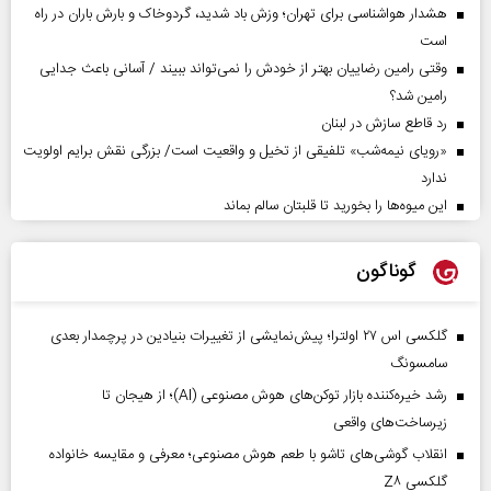
هشدار هواشناسی برای تهران؛ وزش باد شدید، گردوخاک و بارش باران در راه
است
وقتی رامین رضاییان بهتر از خودش را نمی‌تواند ببیند / آسانی باعث جدایی
رامین شد؟
رد قاطع سازش در لبنان
«رویای نیمه‌شب» تلفیقی از تخیل و واقعیت است/ بزرگی نقش برایم اولویت
ندارد
این میوه‌ها را بخورید تا قلبتان سالم بماند
گوناگون
گلکسی اس ۲۷ اولترا؛ پیش‌نمایشی از تغییرات بنیادین در پرچمدار بعدی
سامسونگ
رشد خیره‌کننده بازار توکن‌های هوش مصنوعی (AI)؛ از هیجان تا
زیرساخت‌های واقعی
انقلاب گوشی‌های تاشو‌ با طعم هوش مصنوعی؛ معرفی و مقایسه خانواده
گلکسی Z۸