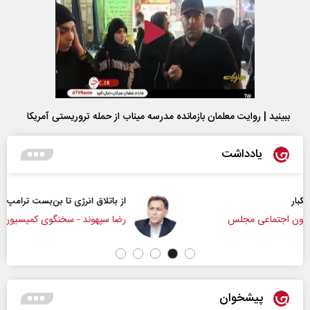
ببینید | روایت معلمان بازمانده مدرسه میناب از حمله تروریستی آمریکا
یادداشت
از باتلاق انرژی تا بن‌بست ترامپ
رضا سپهوند - سخنگوی کمیسیون انرژی مجلس
پیشخوان