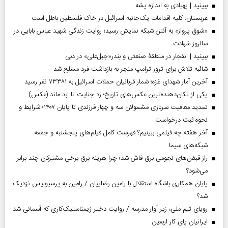
ببینید | پهپادی به اندازه پشه
عربستان: کلیه اقدامات یک‌جانبه اسرائیل در خاک فلسطین باطل است
«شوق پرواز» به آنتن شبکه نمایش رسید؛ روایت زندگی شهید عباس بابایی در
سالروز شهادت
ببینید | انفجار در منطقۀ صنعتی و بندر«جبل‌علی» در دبی
شائبه تلاش برای ترور ترامپ منجر به بازداشت فرد مسلح شد
آخرین آمار شهدای غزه؛ شمار قربانیان حملات اسرائیل به ۷۳۳۸۱ نفر رسید
یکی از تکان‌دهنده‌ترین عکس‌های تاریخ؛ رد جنایت تا ابد ماند (عکس)
تمدید معافیت سربازی مشمولان سه و چهار فرزندی تا پایان ۱۴۰۷؛ شرایط و
نحوه ثبت درخواست
آخر هفته چه فیلمی ببینیم؟ فهرست کامل فیلم‌های پنجشنبه و جمعه
شبکه‌های سیما
راز قبض‌های نجومی برق فاش شد؛ چرا هزینه برق برخی مشترکان چند برابر
می‌شود؟
پایان همکاری باشگاه استقلال با رامین رضاییان / رامین به پرسپولیس نزدیک
شد؟
رویای تیم ملی، زیر آوار مدرسه / روایت دختر ژیمناستیک‌کاری که آسمانی شد
ایرانیان پای کار اربعین