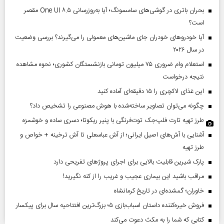
بحران باتری در گوشی‌های سامسونگ؛ آیا به‌روزرسانی One UI ۸.۵ مقصر
است؟
آیا خودروهای خودران جای ماشین‌های معمولی را می‌گیرند؟ بررسی وضعیت
در سال ۲۰۲۶
استعلام وام ضروری ۷۵ میلیون تومانی بازنشستگان کشوری؛ نحوه مشاهده
نتیجه درخواست
این غذای لاکچری را ۱۵ دقیقه‌ای آماده کنید
چگونه می‌توان تصاویر ساخته‌شده با هوش مصنوعی را تشخیص داد؟
طرز تهیه تارت فلپ‌جک توت‌فرنگی با پنیر ریکوتا؛ دسری ساده و خوشمزه
آشنایی با آش‌های اصیل ایرانی؛ از آش عباسعلی تا آش ترخینه + خواص و
طرز تهیه
پارک شیرین قابلیت‌ بالایی برای اجرای پروژهای تفریحی دارد
مراقب باشید این بیماری عجیب و غریب را از کنه نگیرید!
خاوران؛ گمشده‌ای در تاریخ کرمانشاه
فروش خیره‌کننده داستان اسباب‌بازی ۵؛ بزرگ‌ترین افتتاحیه سال برای پیکسار
کتابی که شما را به مکث دعوت می‌کند