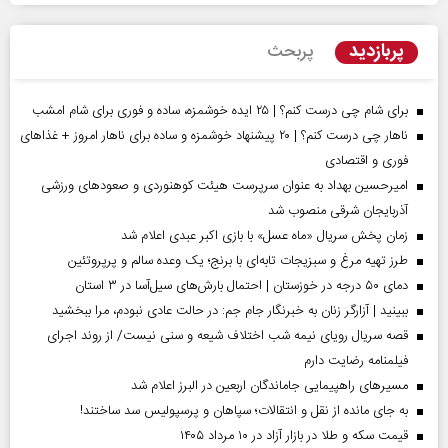
پربازدید
پربحث
برای شام چی درست کنم؟ | ۲۵ ایده خوشمزه، ساده و فوری برای شام امشب
ناهار چی درست کنم؟ | ۲۰ پیشنهاد خوشمزه و ساده برای ناهار امروز + غذاهای
فوری و اقتصادی
امیرحسین بهداد به عنوان سرپرست هیئت کوهنوردی و صعودهای ورزشی
آذربایجان شرقی منصوب شد
زمان پخش سریال «ماه عسل» با بازی اکبر عبدی اعلام شد
طرز تهیه مرغ و سبزیجات تابه‌ای با برنج؛ یک وعده سالم و پرپروتئین
دمای ۵۰ درجه در خوزستان | احتمال بارش‌های سیل‌آسا در ۳ استان
ببینید | آزارگر زنان به خبرنگار جام جم: در حالت عادی نبودم، مرا ببخشید
قصه سریال رویای نیمه شب اختلاف شیعه و سنی نیست/ از روند اجرای
فیلمنامه رضایت دارم
مسیر‌های راهپیمایی جاماندگان اربعین در البرز اعلام شد
به جای مانده از نقل و انتقالات؛ سپاهان و پرسپولیس سد ساختند!
قیمت سکه و طلا در بازار آزاد در ۱۰ مرداد ۱۴۰۵