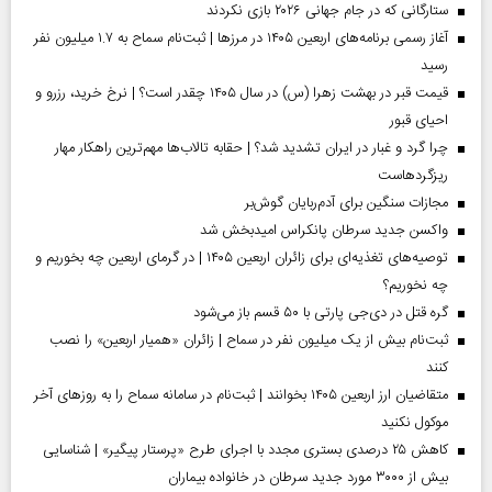
ستارگانی که در جام جهانی ۲۰۲۶ بازی نکردند
آغاز رسمی برنامه‌های اربعین ۱۴۰۵ در مرز‌ها | ثبت‌نام سماح به ۱.۷ میلیون نفر
رسید
قیمت قبر در بهشت زهرا (س) در سال ۱۴۰۵ چقدر است؟ | نرخ خرید، رزرو و
احیای قبور
چرا گرد و غبار در ایران تشدید شد؟ | حقابه تالاب‌ها مهم‌ترین راهکار مهار
ریزگردهاست
مجازات سنگین برای آدم‌ربایان گوش‌بر
واکسن جدید سرطان پانکراس امیدبخش شد
توصیه‌های تغذیه‌ای برای زائران اربعین ۱۴۰۵ | در گرمای اربعین چه بخوریم و
چه نخوریم؟
گره قتل در دی‌جی پارتی با ۵۰ قسم باز می‌شود
ثبت‌نام بیش از یک میلیون نفر در سماح | زائران «همیار اربعین» را نصب
کنند
متقاضیان ارز اربعین ۱۴۰۵ بخوانند | ثبت‌نام در سامانه سماح را به روز‌های آخر
موکول نکنید
کاهش ۲۵ درصدی بستری مجدد با اجرای طرح «پرستار پیگیر» | شناسایی
بیش از ۳۰۰۰ مورد جدید سرطان در خانواده بیماران