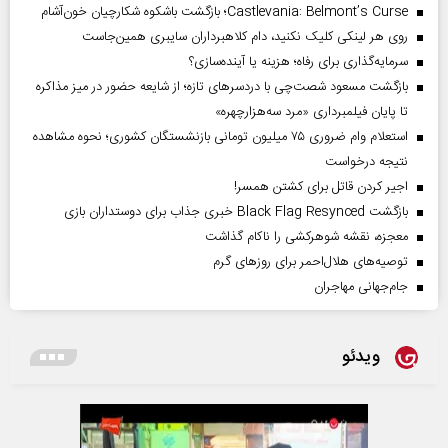
Castlevania: Belmont’s Curse؛ بازگشت باشکوه شکارچیان خون‌آشام
روی هر لینکی کلیک نکنید، دام کلاهبرداران سایبری همین‌جاست
سرمایه‌گذاری برای رفاه؛ هزینه یا آینده‌سازی؟
بازگشت مسعود شصت‌چی با دردسر‌های تازه؛ از شایعه حضور در میز مذاکره
تا پایان فیلمبرداری «مرد سه‌هزارچهره»
استعلام وام ضروری ۷۵ میلیون تومانی بازنشستگان کشوری؛ نحوه مشاهده
نتیجه درخواست
اجیر کردن قاتل برای کشتن همسر!
بازگشت Black Flag Resynced خبری جذاب برای دوستداران بازی
معجزه، نقشه شوهرکشی را ناکام گذاشت
توصیه‌های هلال‌احمر برای روز‌های گرم
جام‌جهانی مهاجران
ویدئو