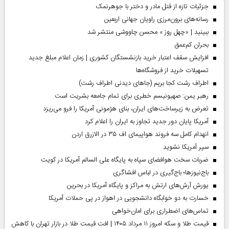
جزئیات تازه از قتل مادر و دختر با جوهرنمک
رسانه‌های برون‌مرزی راویان جهانی اربعین
ببینید | «چهل روز » محسن چاووشی منتشر شد
بحران کم‌عمق
افزایش سقف اعتبار خرید بازنشستگان کشوری | زمان اعلام مبلغ جدید
تسهیلات خرید از فروشگاه‌ها
اطراف رشت کجا بریم (جاهای دیدنی اطراف رشت)
رهبر یمن: صهیونیسم خطری برای تمام جامعه بشریت است
تعرض به زیرساخت‌های ایران، بنای هژمونی آمریکا را فرو می‌ریزد
آمریکا پایان دور جدید تجاوز به ایران را اعلام کرد
انهدام کامل سه فروند هواپیمای اف ۳۵ در الازرق اردن
سپر آمریکا نشوید
ضربات سخت هوافضای سپاه به پایگاه علی السالم آمریکا در کویت
باج‌نیوزها؛ باج‌گیری در لباس افشاگری
یورش آرش‌های ارتش به مراکز و پایگاه‌ آمریکا در بحرین
خسارت به دو خوابگاه دانشجویی در اهواز در پی حملات آمریکا
تماس‌های اضطراری برای امان‌‌خواهی
قیمت طلا و سکه امروز ۱۱ مرداد ۱۴۰۵ | افت قیمت طلا در بازار تهران با کاهش