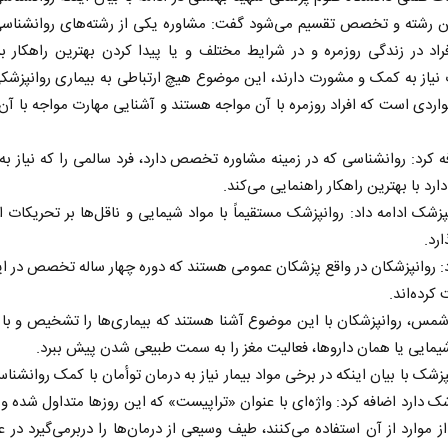
ن رشته و تخصص تقسیم می‌شود گفت: مشاوره یکی از رشته‌های روانشناسی 
اد در زندگی روزمره و در شرایط مختلف و یا پیدا کردن بهترین راهکار 
یاز به کمک و مشورت دارند، این موضوع هیچ ارتباطی به بیماری روانپزشکی
واردی است که افراد روزمره با آن مواجه هستند و آشنایی مهارت مواجه با آ
 کرد: روانشناسی که در زمینه مشاوره تخصص دارد، فرد سالمی را که نیاز ب
رد با بهترین راهکار راهنمایی می‌کند.
این روانپزشک ادامه داد: روانپزشک مستقیماً با مواد شیمایی و
 در برابر
از باتلاق انرژی تا بن‌بست ترامپ
ارد.
: روانپزشکان در واقع پزشکان عمومی هستند که دوره چهار ساله تخصص در ا
 کرده‌اند.
ن اجتماعی
رضا سپهوند - سخنگوی کمیسیون انرژی مجلس
شمس، روانپزشکان با این موضوع آشنا هستند که بیماری‌ها را تشخیص و با 
شیمایی یا همان داروها، فعالیت مغز را به سمت طبیعی شدن پیش ببرد.
پزشک با بیان اینکه در برخی مواد بیمار نیاز به درمان توأمان با کمک روانشناس
شک دارد اضافه کرد: واژه‌ای با عنوان «تراپیست» که این روز‌ها متداول شده و 
ز موارد از آن استفاده می‌کنند، طیف وسیعی از درمان‌ها را دربرمی‌گیرد در 