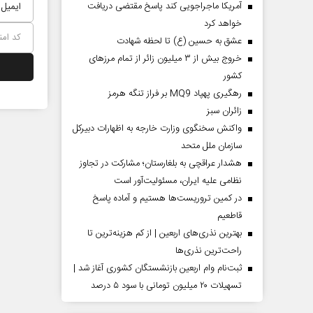
آمریکا ماجراجویی کند پاسخ مقتضی دریافت
خواهد کرد
عشق به حسین (ع) تا لحظه شهادت
خروج بیش از ۳ میلیون زائر از تمام مرز‌های
کشور
رهگیری پهپاد MQ9 بر فراز تنگه هرمز
‌زائران سبز
واکنش سخنگوی وزارت خارجه به اظهارات دبیرکل
سازمان ملل متحد
هشدار عراقچی به بلغارستان؛ مشارکت در تجاوز
نظامی علیه ایران، مسئولیت‌آور است
در کمین تروریست‌ها هستیم و آماده پاسخ
قاطعیم
بهترین نذری‌های اربعین | از کم هزینه‌ترین تا
راحت‌ترین نذری‌ها
ثبت‌نام وام اربعین بازنشستگان کشوری آغاز شد |
تسهیلات ۲۰ میلیون تومانی با سود ۵ درصد