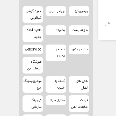
یوتوبروکرز
جراحی بینی
خرید گوشی
شیائومی
هزینه پست
بخورات
دانلود آهنگ
جدید
سئو در مشهد
نرم افزار
webone.co
CRM
فروشگاه
انتخاب من
هتل های
کمک به
میکروبلیدینگ
تهران
خیریه
ابرو
قیمت
مفتول سیاه
کوچینگ
ضایعات آهن
سازمانی