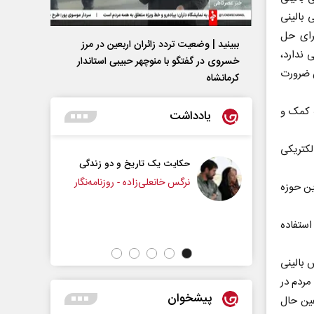
بالینی
برای حل
ببینید | وضعیت تردد زائران اربعین در مرز
 ندارد،
خسروی در گفتگو با منوچهر حبیبی استاندار
ن ضرورت
کرمانشاه
ه کمک و
یادداشت
 ناقل‎‌ها بر تحریکات الکتریکی
حکایت یک تاریخ و دو زندگی
چرایی عقب‌نشینی ترامپ؟
نرگس خانعلی‌زاده - روزنامه‌نگار
ین حوزه
دکتر یدالله جوانی - تحلیلگر مسائل سیاسی
استفاده
 بالینی
مردم در
پیشخوان
عین حال