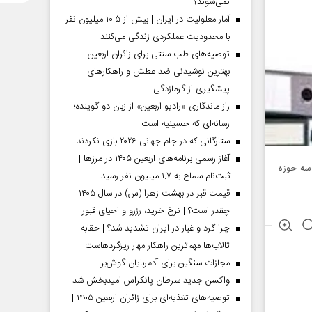
نمی‌شوند؟
آمار معلولیت در ایران | بیش از ۱۰.۵ میلیون نفر
با محدودیت عملکردی زندگی می‌کنند
توصیه‌های طب سنتی برای زائران اربعین |
بهترین نوشیدنی ضد عطش و راهکارهای
پیشگیری از گرمازدگی
راز ماندگاری «رادیو اربعین» از زبان دو گوینده؛
رسانه‌ای که حسینیه است
ستارگانی که در جام جهانی ۲۰۲۶ بازی نکردند
آغاز رسمی برنامه‌های اربعین ۱۴۰۵ در مرز‌ها |
 سه حوزه
ثبت‌نام سماح به ۱.۷ میلیون نفر رسید
قیمت قبر در بهشت زهرا (س) در سال ۱۴۰۵
چقدر است؟ | نرخ خرید، رزرو و احیای قبور
چرا گرد و غبار در ایران تشدید شد؟ | حقابه
تالاب‌ها مهم‌ترین راهکار مهار ریزگردهاست
مجازات سنگین برای آدم‌ربایان گوش‌بر
واکسن جدید سرطان پانکراس امیدبخش شد
توصیه‌های تغذیه‌ای برای زائران اربعین ۱۴۰۵ |