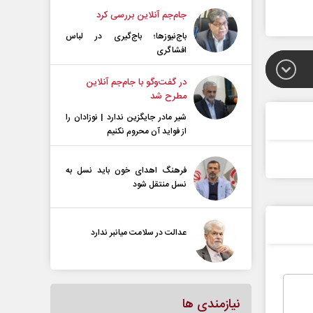
جام‌جم آنلاین بررسی کرد
باج‌نیوزها؛ باج‌گیری در لباس
افشاگری
در گفت‌و‌گو با جام‌جم آنلاین
مطرح شد
شیر مادر جایگزین ندارد | نوزادان را
از فواید آن محروم نکنیم
فرهنگ اهدای خون باید نسل به
نسل منتقل شود
عدالت در سلامت میانبر ندارد
نیازمندی ها