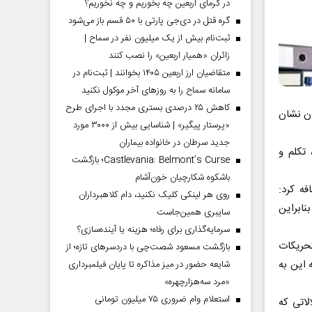
در گرمای اربعین چه بخوریم و چه نخوریم؟
گره قتل در دی‌جی پارتی با ۵۰ قسم باز می‌شود
ثبت‌نام بیش از یک میلیون نفر در سماح |
زائران «همیار اربعین» را نصب کنند
متقاضیان ارز اربعین ۱۴۰۵ بخوانند | ثبت‌نام در
سامانه سماح را به روز‌های آخر موکول نکنید
کاهش ۲۵ درصدی بستری مجدد با اجرای طرح
ان نشان
«پرستار پیگیر» | شناسایی بیش از ۳۰۰۰ مورد
جدید سرطان در خانواده بیماران
تکلم و
Castlevania: Belmont’s Curse؛ بازگشت
باشکوه شکارچیان خون‌آشام
ه کرد:
روی هر لینکی کلیک نکنید، دام کلاهبرداران
نابراین
سایبری همین‌جاست
سرمایه‌گذاری برای رفاه؛ هزینه یا آینده‌سازی؟
تحریکات
بازگشت مسعود شصت‌چی با دردسر‌های تازه؛ از
ه این به
شایعه حضور در میز مذاکره تا پایان فیلمبرداری
«مرد سه‌هزارچهره»
استعلام وام ضروری ۷۵ میلیون تومانی
لاتی که