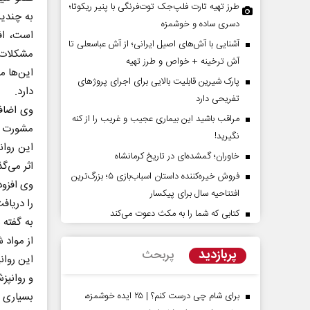
طرز تهیه تارت فلپ‌جک توت‌فرنگی با پنیر ریکوتا؛
به چندی
دسری ساده و خوشمزه
است، افر
آشنایی با آش‌های اصیل ایرانی؛ از آش عباسعلی تا
مشکلات ن
آش ترخینه + خواص و طرز تهیه
این‌ها م
پارک شیرین قابلیت‌ بالایی برای اجرای پروژهای
دارد.
تفریحی دارد
وی اضافه
مراقب باشید این بیماری عجیب و غریب را از کنه
مشورت دا
نگیرید!
خاوران؛ گمشده‌ای در تاریخ کرمانشاه
پشت‌پرده تهدیدات کوتاه‏‌مدت و
اربعین نماد مقاومت
اثر می‌گذ
ادعا‌های خلاف واقع آمریکا
فروش خیره‌کننده داستان اسباب‌بازی ۵؛ بزرگ‌ترین
استکبار‌
وی افزود
افتتاحیه سال برای پیکسار
را دریافت
لیمی‌نمین - تحلیلگر مسائل سیاسی
رحمت‌الله نوروزی - عضو کمیسیو
کتابی که شما را به مکث دعوت می‌کند
به گفته 
مجلس
از مواد 
پربازدید
پربحث
این روان
و روانپز
بسیاری ا
برای شام چی درست کنم؟ | ۲۵ ایده خوشمزه،