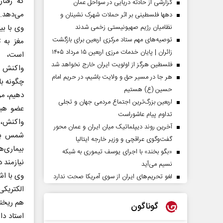
که رفتا
گزارشی از حادثه دریایی در سواحل عمان
می‌دهد.
دهها فلسطینی بر اثر حملات شهرک نشینان و
وی با بی
نظامیان رژیم صهیونیستی زخمی شدند
توصیه‌های مهم ستاد مرکزی اربعین برای بازگشت
مغز به 
زائران | پایان خدمات مرزی اربعین ۱۵ مرداد ۱۴۰۵
است، گ
فلسطین هرگز از اولویت ایران خارج نخواهد شد
واکنش و
هر جا در مسیر حق و ولایت باشیم، در حریم امام
چگونه با
حسین (ع) هستیم
دهیم، مر
اربعین بزرگ‌ترین اجتماع مردمی جهان و تجلی
عضو هیأ
تداوم پیام عاشوراست
واکنش، ک
آخرین روند دیپلماتیک میان ایران و عمان محور
شمس با 
گفت‌وگوی عراقچی و وزیر خارجه ایتالیا
بیماری‌ه
«بگو بخند» با اجرای یوسف تیموری به شبکه
نیازمند 
نسیم می‌آید
وی با اش
لغو تحریم‌های ایران از سوی آمریکا صحت ندارد
الکتریکی 
هم ریختگ
گوناگون
استاد دا