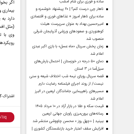
ساده و فوری برای شام امشب
اگر بخو
ناهار چی درست کنم؟ | ۲۰ پیشنهاد خوشمزه و
بیماری و
ساده برای ناهار امروز + غذاهای فوری و اقتصادی
دارد به 
امیرحسین بهداد به عنوان سرپرست هیئت
(مثل افس
کوهنوردی و صعودهای ورزشی آذربایجان شرقی
وی با ت
منصوب شد
رویکرد‌ه
زمان پخش سریال «ماه عسل» با بازی اکبر عبدی
اعلام شد
دمای ۵۰ درجه در خوزستان | احتمال بارش‌های
سیل‌آسا در ۳ استان
قصه سریال رویای نیمه شب اختلاف شیعه و سنی
نیست/ از روند اجرای فیلمنامه رضایت دارم
مردادماه
صفحات نخست روزنامه ها‌ی‌سه‌شنبه ۶ مردادماه
صفحات
مسیر‌های راهپیمایی جاماندگان اربعین در البرز
اشتراک گذ
اعلام شد
قیمت سکه و طلا در بازار آزاد در ۱۰ مرداد ۱۴۰۵
رسانه‌های برون‌مرزی راویان جهانی اربعین
ببینید | «چهل روز » محسن چاووشی منتشر شد
افزایش سقف اعتبار خرید بازنشستگان کشوری |