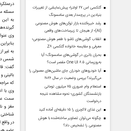
درعملکرد
گلکسی اس ۲۷ اولترا؛ پیش‌نمایشی از تغییرات
مسئله مه
بنیادین در پرچمدار بعدی سامسونگ
به این 
رشد خیره‌کننده بازار توکن‌های هوش مصنوعی
گیرنده‌ها 
(AI)؛ از هیجان تا زیرساخت‌های واقعی
وی عنوان
انقلاب گوشی‌های تاشو‌ با طعم هوش مصنوعی؛
بنابراین
معرفی و مقایسه خانواده گلکسی Z۸
به غیر از
بحران باتری در گوشی‌های سامسونگ؛ آیا
شمس در پ
به‌روزرسانی One UI ۸.۵ مقصر است؟
گفت: قاع
آیا خودروهای خودران جای ماشین‌های معمولی را
بالینی و
می‌گیرند؟ بررسی وضعیت در سال ۲۰۲۶
که مراجع
استعلام وام ضروری ۷۵ میلیون تومانی
وی با اش
بازنشستگان کشوری؛ نحوه مشاهده نتیجه
سمت عمل
درخواست
مغز و نا
این غذای لاکچری را ۱۵ دقیقه‌ای آماده کنید
شناختی ر
چگونه می‌توان تصاویر ساخته‌شده با هوش
در واقع ا
مصنوعی را تشخیص داد؟
عضو هیأت