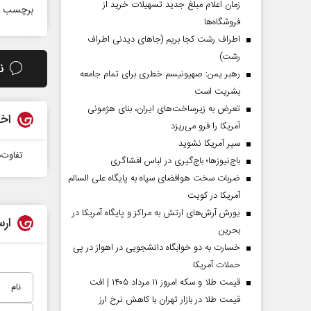
زمان اعلام مبلغ جدید تسهیلات خرید از
برچسب ه
فروشگاه‌ها
اطراف رشت کجا بریم (جاهای دیدنی اطراف
رشت)
ن
رهبر یمن: صهیونیسم خطری برای تمام جامعه
بشریت است
تعرض به زیرساخت‌های ایران، بنای هژمونی
اخب
آمریکا را فرو می‌ریزد
سپر آمریکا نشوید
تفاوت‌
باج‌نیوزها؛ باج‌گیری در لباس افشاگری
ضربات سخت هوافضای سپاه به پایگاه علی السالم
آمریکا در کویت
یورش آرش‌های ارتش به مراکز و پایگاه‌ آمریکا در
ارس
بحرین
خسارت به دو خوابگاه دانشجویی در اهواز در پی
حملات آمریکا
قیمت طلا و سکه امروز ۱۱ مرداد ۱۴۰۵ | افت
قیمت طلا در بازار تهران با کاهش نرخ ارز