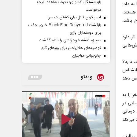
بازنشستگان کشوری؛ نحوه مشاهده نتیجه
مه داد:
درخواست
 هستند،
اجیر کردن قاتل برای کشتن همسر!
 باشد،
بازگشت Black Flag Resynced خبری جذاب
برای دوستداران بازی
ثر دارد
معجزه، نقشه شوهرکشی را ناکام گذاشت
وش‌هایی
توصیه‌های هلال‌احمر برای روز‌های گرم
جام‌جهانی مهاجران
ت دارد؟
وانشناس
ویدئو
خیص دهد
ز را به
ایی در
 درمانی
 می‌کند
 بالینی