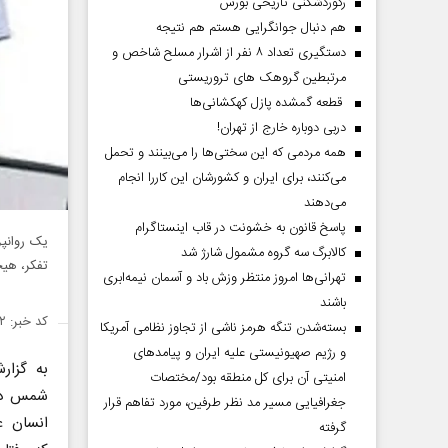
رکوردشکنی تاریخی بورس
هم دنبال جوانگرایی هستم هم نتیجه
دستگیری تعداد ۸ نفر از اشرار مسلح شاخص و
مرتبطین گروهک های تروریستی
قطعه گمشده پازل کهکشانی‌ها
دربی دوباره خارج از تهران!
همه مردمی که این سختی‌ها را می‌بینند و تحمل
می‌کنند، برای ایران و کشورشان این کاررا انجام
می‌دهند
پاسخ قانون به خشونت در قاب اینستاگرام
یک روانپز
کالابرگ سه گروه مشمول شارژ شد
تفکر، هیج
تهرانی‌ها امروز منتظر وزش باد و آسمان نیمه‌ابری
باشند
کد خبر: ۱۴۳۶۵۹۲
بسته‌شدن تنگه هرمز ناشی از تجاوز نظامی آمریکا
و رژیم صهیونیستی علیه ایران و پیامد‌های
به گزا
امنیتی آن برای کل منطقه بود/مختصات
شمس در 
جغرافیایی مسیر مد نظر طرفین، مورد تفاهم قرار
انسان ع
گرفته