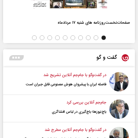
صفحات‌نخست‌روزنامه ها‌ی شنبه ۱۷ مردادماه
گفت و گو
در گفت‌و‌گو با جام‌جم آنلاین تشریح شد
فاصله ایران با پیشرو‌ان هوش مصنوعی قابل جبران است
جام‌جم آنلاین بررسی کرد
باج‌نیوزها؛ باج‌گیری در لباس افشاگری
در گفت‌و‌گو با جام‌جم آنلاین مطرح شد