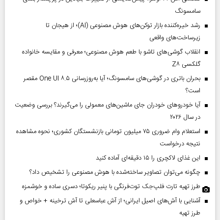
سامسونگ
رشد خیره‌کننده بازار توکن‌های هوش مصنوعی (AI)؛ از هیجان تا
زیرساخت‌های واقعی
انقلاب گوشی‌های تاشو‌ با طعم هوش مصنوعی؛ معرفی و مقایسه خانواده
گلکسی Z۸
بحران باتری در گوشی‌های سامسونگ؛ آیا به‌روزرسانی One UI ۸.۵ مقصر
است؟
آیا خودروهای خودران جای ماشین‌های معمولی را می‌گیرند؟ بررسی وضعیت
در سال ۲۰۲۶
استعلام وام ضروری ۷۵ میلیون تومانی بازنشستگان کشوری؛ نحوه مشاهده
نتیجه درخواست
این غذای لاکچری را ۱۵ دقیقه‌ای آماده کنید
چگونه می‌توان تصاویر ساخته‌شده با هوش مصنوعی را تشخیص داد؟
طرز تهیه تارت فلپ‌جک توت‌فرنگی با پنیر ریکوتا؛ دسری ساده و خوشمزه
آشنایی با آش‌های اصیل ایرانی؛ از آش عباسعلی تا آش ترخینه + خواص و
طرز تهیه