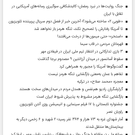
جنگ روایت‌ها در نبرد رمضان؛ کالبدشکافی سوگیری رسانه‌های آمریکایی در
تقابل با ایران
«طوبی ۲» ساخته می‌شود؟؛ آخرین خبر از فصل دوم سریال پربیننده تلویزیون
تا آمریکا رفتارش را تصحیح نکند، تنگه هرمز باز نخواهد شد
«استخر»‌‌؛ حتی میمون‌ها از درخت می‌افتند!
قهرمانان مردمی در قاب سیما
۳ بازی تدارکاتی در انتظار تیم ملی ایران در فیفادی مهر
سقوط آسانسور در میدان آرژانتین ۹ مصدوم برجا گذاشت
گفت‌وگوها آمریکا را مجبور به همراهی کرد
تفاهم با عمان به‌معنی بازگشایی تنگه هرمز نیست
معجزه «محمد صلاح» در ترکیه
گزارشگران رادیو هم‌نفس و همدل مردم در میدان‌های سخت هستند
بازگشایی تنگه هرمز مشروط به پذیرش شروط ایران است
جشنواره تابستانی با ۱۷ فیلم سینمایی و انیمیشن روی آنتن تلویزیون
راویان نصر
آمار شهدای غزه به ۷۳ هزار و ۳۸۴ نفر رسید؛ ۲ شهید و ۶ زخمی دیگر به
بیمارستان‌ها منتقل شدند
رسانه ملی در مقابله با جنگ روانی و شبهه‌افکنی دشمن نقش مهمی ایفا کرد