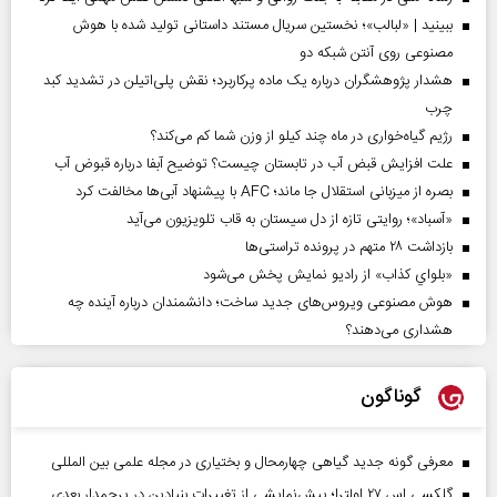
ببینید | «لبالب»؛ نخستین سریال مستند داستانی تولید شده با هوش
مصنوعی روی آنتن شبکه دو
هشدار پژوهشگران درباره یک ماده پرکاربرد؛ نقش پلی‌اتیلن در تشدید کبد
چرب
رژیم گیاه‌خواری در ماه چند کیلو از وزن شما کم می‌کند؟
علت افزایش قبض آب در تابستان چیست؟ توضیح آبفا درباره قبوض آب
بصره از میزبانی استقلال جا ماند؛ AFC با پیشنهاد آبی‌ها مخالفت کرد
«آسباد»؛ روایتی تازه از دل سیستان به قاب تلویزیون می‌آید
بازداشت ۲۸ متهم در پرونده تراستی‌ها
«بلواي کذاب» از رادیو نمایش پخش می‌شود
هوش مصنوعی ویروس‌های جدید ساخت؛ دانشمندان درباره آینده چه
هشداری می‌دهند؟
گوناگون
معرفی گونه جدید گیاهی چهارمحال و بختیاری در مجله علمی بین المللی
گلکسی اس ۲۷ اولترا؛ پیش‌نمایشی از تغییرات بنیادین در پرچمدار بعدی