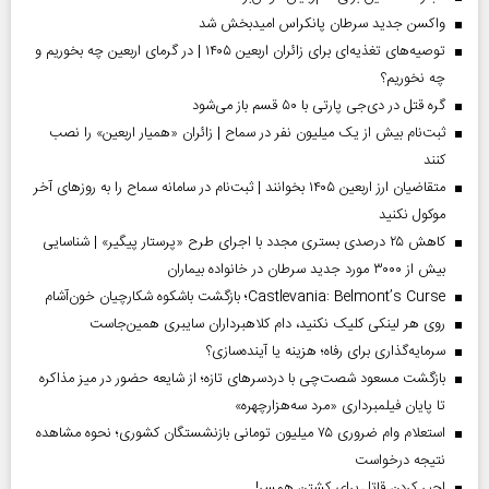
واکسن جدید سرطان پانکراس امیدبخش شد
توصیه‌های تغذیه‌ای برای زائران اربعین ۱۴۰۵ | در گرمای اربعین چه بخوریم و
چه نخوریم؟
گره قتل در دی‌جی پارتی با ۵۰ قسم باز می‌شود
ثبت‌نام بیش از یک میلیون نفر در سماح | زائران «همیار اربعین» را نصب
کنند
متقاضیان ارز اربعین ۱۴۰۵ بخوانند | ثبت‌نام در سامانه سماح را به روز‌های آخر
موکول نکنید
کاهش ۲۵ درصدی بستری مجدد با اجرای طرح «پرستار پیگیر» | شناسایی
بیش از ۳۰۰۰ مورد جدید سرطان در خانواده بیماران
Castlevania: Belmont’s Curse؛ بازگشت باشکوه شکارچیان خون‌آشام
روی هر لینکی کلیک نکنید، دام کلاهبرداران سایبری همین‌جاست
سرمایه‌گذاری برای رفاه؛ هزینه یا آینده‌سازی؟
بازگشت مسعود شصت‌چی با دردسر‌های تازه؛ از شایعه حضور در میز مذاکره
تا پایان فیلمبرداری «مرد سه‌هزارچهره»
استعلام وام ضروری ۷۵ میلیون تومانی بازنشستگان کشوری؛ نحوه مشاهده
نتیجه درخواست
اجیر کردن قاتل برای کشتن همسر!