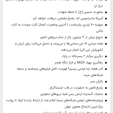
نرخ ارز
عشق به حسین (ع) تا لحظه شهادت
آمریکا ماجراجویی کند پاسخ مقتضی دریافت خواهد کرد
سهمیه ۶۰ لیتری پابرجاست | آخرین وضعیت اتصال کارت سوخت به کارت
بانکی
خروج بیش از ۳ میلیون زائر از تمام مرز‌های کشور
همه مردمی که این سختی‌ها را می‌بینند و تحمل می‌کنند، برای ایران و
کشورشان این کاررا انجام می‌دهند
درگیری مرگبار ۲ پسرخاله در پارک
رهگیری پهپاد MQ9 بر فراز تنگه هرمز
آخر هفته چه فیلمی ببینیم؟ فهرست کامل فیلم‌های پنجشنبه و جمعه
شبکه‌های سیما
‌زائران سبز
پاسخ قانون به خشونت در قاب اینستاگرام
عملیات گسترده ارتش یمن علیه نیروهای سعودی
ویژه‌برنامه‌های اربعین شبکه‌های سیما اعلام شد؛ از ارتباط زنده با کربلا تا روایت
بزرگ‌ترین اجتماع معنوی جهان