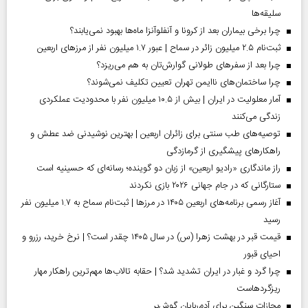
سلیقه‌ها
چرا برخی بیماران بعد از کرونا و آنفلوآنزا ماه‌ها بهبود نمی‌یابند؟
ثبت‌نام ۲.۵ میلیون زائر در سماح | عبور ۱.۷ میلیون نفر از مرز‌های اربعین
چرا بعد از سفرهای طولانی گوارش‌تان به هم می‌ریزد؟
چرا ساختمان‌های ناایمن تهران تعیین تکلیف نمی‌شوند؟
آمار معلولیت در ایران | بیش از ۱۰.۵ میلیون نفر با محدودیت عملکردی
زندگی می‌کنند
توصیه‌های طب سنتی برای زائران اربعین | بهترین نوشیدنی ضد عطش و
راهکارهای پیشگیری از گرمازدگی
راز ماندگاری «رادیو اربعین» از زبان دو گوینده؛ رسانه‌ای که حسینیه است
ستارگانی که در جام جهانی ۲۰۲۶ بازی نکردند
آغاز رسمی برنامه‌های اربعین ۱۴۰۵ در مرز‌ها | ثبت‌نام سماح به ۱.۷ میلیون نفر
رسید
قیمت قبر در بهشت زهرا (س) در سال ۱۴۰۵ چقدر است؟ | نرخ خرید، رزرو و
احیای قبور
چرا گرد و غبار در ایران تشدید شد؟ | حقابه تالاب‌ها مهم‌ترین راهکار مهار
ریزگردهاست
مجازات سنگین برای آدم‌ربایان گوش‌بر