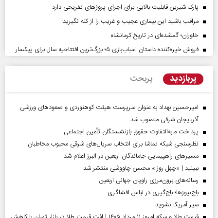
پارک شیرین قابلیت‌ بالایی برای اجرای پروژهای تفریحی دارد
مراقب باشید این بیماری عجیب و غریب را از کنه نگیرید!
خاوران؛ گمشده‌ای در تاریخ کرمانشاه
فروش خیره‌کننده داستان اسباب‌بازی ۵؛ بزرگ‌ترین افتتاحیه سال برای پیکسار
پربازدید
پربحث
امیرحسین بهداد به عنوان سرپرست هیئت کوهنوردی و صعودهای ورزشی
آذربایجان شرقی منصوب شد
پرداخت مابه‌التفاوت حقوق بازنشستگان تأمین اجتماعی
نظرسنجی شبکه تماشا برای انتخاب سریال‌های شرقی محبوب مخاطبان
مسیر‌های راهپیمایی جاماندگان اربعین در البرز اعلام شد
ببینید | «چهل روز » محسن چاووشی منتشر شد
رسانه‌های برون‌مرزی راویان جهانی اربعین
باج‌نیوزها؛ باج‌گیری در لباس افشاگری
سپر آمریکا نشوید
قیمت طلا و سکه امروز ۱۱ مرداد ۱۴۰۵ | افت قیمت طلا در بازار تهران با کاهش