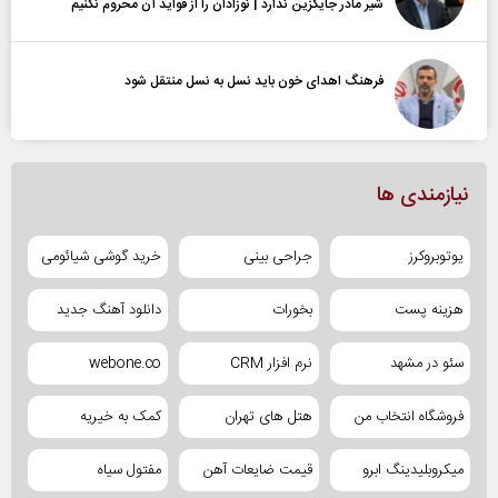
شیر مادر جایگزین ندارد | نوزادان را از فواید آن محروم نکنیم
فرهنگ اهدای خون باید نسل به نسل منتقل شود
نیازمندی ها
یوتوبروکرز
جراحی بینی
خرید گوشی شیائومی
هزینه پست
بخورات
دانلود آهنگ جدید
سئو در مشهد
نرم افزار CRM
webone.co
فروشگاه انتخاب من
هتل های تهران
کمک به خیریه
میکروبلیدینگ ابرو
قیمت ضایعات آهن
مفتول سیاه