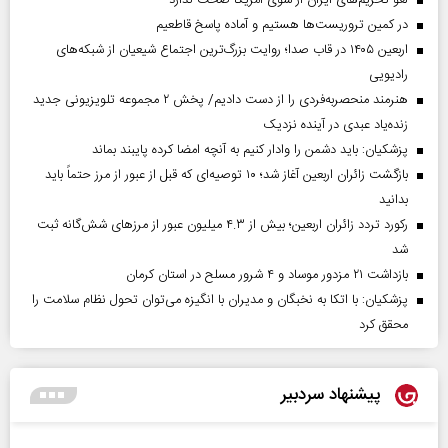
لغو تحریم‌های ایران از سوی آمریکا صحت ندارد
در کمین تروریست‌ها هستیم و آماده پاسخ قاطعیم
اربعین ۱۴۰۵ در قاب صدا؛ روایت بزرگ‌ترین اجتماع شیعیان از شبکه‌های
رادیویی
هنرمند منحصر‌به‌فردی را از دست دادیم/ پخش ۲ مجموعه تلویزیونی جدید
زنده‌یاد عبدی در آینده نزدیک
پزشکیان: باید دشمن را وادار کنیم به آنچه امضا کرده پایبند بماند
بازگشت زائران اربعین آغاز شد؛ ۱۰ توصیه‌ای که قبل از عبور از مرز حتماً باید
بدانید
رکورد تردد زائران اربعین؛ بیش از ۴.۳ میلیون عبور از مرزهای شش‌گانه ثبت
شد
بازداشت ۲۱ مزدور موساد و ۴ شرور مسلح در استان کرمان
پزشکیان: با اتکا به نخبگان و مدیران با انگیزه می‌توان تحول نظام سلامت را
محقق کرد
پیشنهاد سردبیر