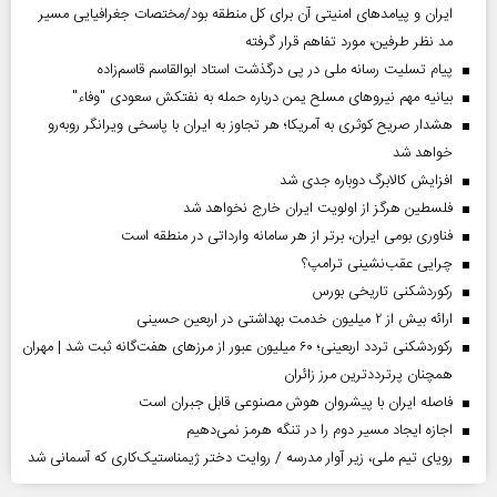
ایران و پیامد‌های امنیتی آن برای کل منطقه بود/مختصات جغرافیایی مسیر
مد نظر طرفین، مورد تفاهم قرار گرفته
پیام تسلیت رسانه ملی در پی درگذشت استاد ابوالقاسم قاسم‌زاده
بیانیه مهم نیروهای مسلح یمن درباره حمله به نفتکش سعودی "وفاء"
هشدار صریح کوثری به آمریکا؛ هر تجاوز به ایران با پاسخی ویرانگر روبه‌رو
خواهد شد
افزایش کالابرگ دوباره جدی شد
فلسطین هرگز از اولویت ایران خارج نخواهد شد
فناوری بومی ایران، برتر از هر سامانه وارداتی در منطقه است
چرایی عقب‌نشینی ترامپ؟
رکوردشکنی تاریخی بورس
ارائه بیش از ۲ میلیون خدمت بهداشتی در اربعین حسینی
رکوردشکنی تردد اربعینی؛ ۶۰ میلیون عبور از مرزهای هفت‌گانه ثبت شد | مهران
همچنان پرترددترین مرز زائران
فاصله ایران با پیشرو‌ان هوش مصنوعی قابل جبران است
اجازه ایجاد مسیر دوم را در تنگه هرمز نمی‌دهیم
رویای تیم ملی، زیر آوار مدرسه / روایت دختر ژیمناستیک‌کاری که آسمانی شد