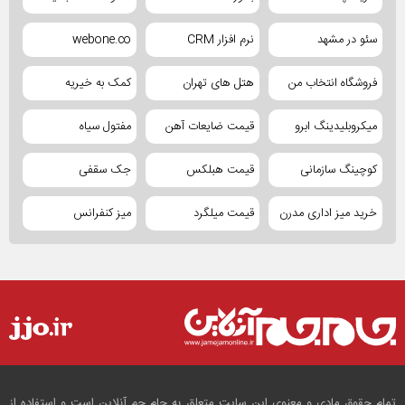
سئو در مشهد
نرم افزار CRM
webone.co
فروشگاه انتخاب من
هتل های تهران
کمک به خیریه
میکروبلیدینگ ابرو
قیمت ضایعات آهن
مفتول سیاه
کوچینگ سازمانی
قیمت هبلکس
جک سقفی
خرید میز اداری مدرن
قیمت میلگرد
میز کنفرانس
تمام حقوق مادی و معنوی این سایت متعلق به جام جم آنلاین است و استفاده از