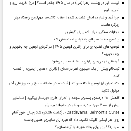
قیمت قبر در بهشت زهرا (س) در سال ۱۴۰۵ چقدر است؟ | نرخ خرید، رزرو و
احیای قبور
چرا گرد و غبار در ایران تشدید شد؟ | حقابه تالاب‌ها مهم‌ترین راهکار مهار
ریزگردهاست
مجازات سنگین برای آدم‌ربایان گوش‌بر
واکسن جدید سرطان پانکراس امیدبخش شد
توصیه‌های تغذیه‌ای برای زائران اربعین ۱۴۰۵ | در گرمای اربعین چه بخوریم و
چه نخوریم؟
گره قتل در دی‌جی پارتی با ۵۰ قسم باز می‌شود
ثبت‌نام بیش از یک میلیون نفر در سماح | زائران «همیار اربعین» را نصب
کنند
متقاضیان ارز اربعین ۱۴۰۵ بخوانند | ثبت‌نام در سامانه سماح را به روز‌های آخر
موکول نکنید
کاهش ۲۵ درصدی بستری مجدد با اجرای طرح «پرستار پیگیر» | شناسایی
بیش از ۳۰۰۰ مورد جدید سرطان در خانواده بیماران
Castlevania: Belmont’s Curse؛ بازگشت باشکوه شکارچیان خون‌آشام
روی هر لینکی کلیک نکنید، دام کلاهبرداران سایبری همین‌جاست
سرمایه‌گذاری برای رفاه؛ هزینه یا آینده‌سازی؟