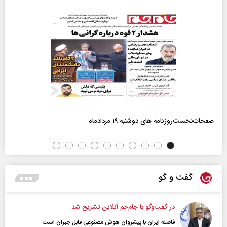
صفحات‌نخست‌روزنامه ها‌ی دوشنبه ۱۹ مردادماه
گفت و گو
در گفت‌و‌گو با جام‌جم آنلاین تشریح شد
فاصله ایران با پیشرو‌ان هوش مصنوعی قابل جبران است