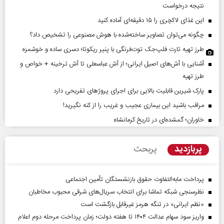
نتیجه درخواست
این غذای لاکچری را ۱۵ دقیقه‌ای آماده کنید
چگونه می‌توان تصاویر ساخته‌شده با هوش مصنوعی را تشخیص داد؟
طرز تهیه تارت فلپ‌جک توت‌فرنگی با پنیر ریکوتا؛ دسری ساده و خوشمزه
آشنایی با آش‌های اصیل ایرانی؛ از آش عباسعلی تا آش ترخینه + خواص و
طرز تهیه
پارک شیرین قابلیت‌ بالایی برای اجرای پروژهای تفریحی دارد
مراقب باشید این بیماری عجیب و غریب را از کنه نگیرید!
خاوران؛ گمشده‌ای در تاریخ کرمانشاه
پربازدید
پربحث
پرداخت مابه‌التفاوت حقوق بازنشستگان تأمین اجتماعی
نظرسنجی شبکه تماشا برای انتخاب سریال‌های شرقی محبوب مخاطبان
«نظم ایرانی» در تنگه هرمز غیرقابل بازگشت است
واریز سود سهام عدالت ۱۴۰۴ تا هفته دولت؛ زمان پرداخت مرحله دوم اعلام