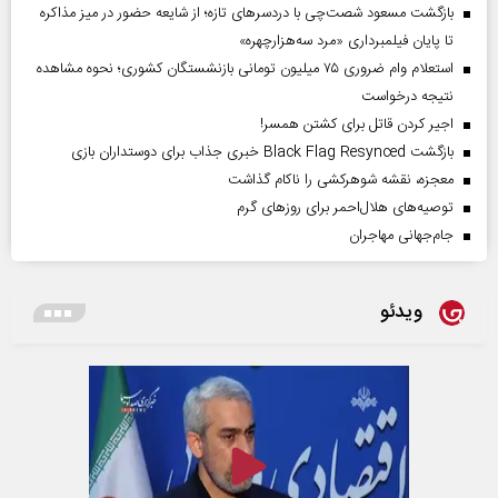
بازگشت مسعود شصت‌چی با دردسر‌های تازه؛ از شایعه حضور در میز مذاکره
تا پایان فیلمبرداری «مرد سه‌هزارچهره»
استعلام وام ضروری ۷۵ میلیون تومانی بازنشستگان کشوری؛ نحوه مشاهده
نتیجه درخواست
اجیر کردن قاتل برای کشتن همسر!
بازگشت Black Flag Resynced خبری جذاب برای دوستداران بازی
معجزه، نقشه شوهرکشی را ناکام گذاشت
توصیه‌های هلال‌احمر برای روز‌های گرم
جام‌جهانی مهاجران
ویدئو