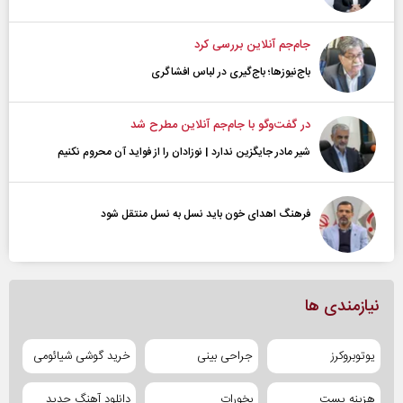
جام‌جم آنلاین بررسی کرد
باج‌نیوزها؛ باج‌گیری در لباس افشاگری
در گفت‌و‌گو با جام‌جم آنلاین مطرح شد
شیر مادر جایگزین ندارد | نوزادان را از فواید آن محروم نکنیم
فرهنگ اهدای خون باید نسل به نسل منتقل شود
نیازمندی ها
یوتوبروکرز
جراحی بینی
خرید گوشی شیائومی
هزینه پست
بخورات
دانلود آهنگ جدید