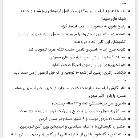
شد
آخر هفته چه فیلمی ببینیم؟ فهرست کامل فیلم‌های پنجشنبه و جمعه
شبکه‌های سیما
پاسخ قانون به خشونت در قاب اینستاگرام
همه مردمی که این سختی‌ها را می‌بینند و تحمل می‌کنند، برای ایران و
کشورشان این کاررا انجام می‌دهند
کلیات طرح اقدام راهبردی تامین امنیت تنگه هرمز تصویب شد
عملیات گسترده ارتش یمن علیه نیروهای سعودی
لغو تحریم‌های ایران از سوی آمریکا صحت ندارد
بازگشت زائران اربعین آغاز شد؛ ۱۰ توصیه‌ای که قبل از عبور از مرز حتماً باید
بدانید
آغاز نگارش فیلمنامه «پایتخت ۸» در سالجاری/ آخرین خبر از سریال «ماه
عسل» با بازی اکبر عبدی
ماجرای سن بازنشستگی ۵۵ و ۶۲ ساله چیست؟
اسرائیل به دنبال تخریب روند صلح و بی‌ثبات کردن سوریه و غزه است
بازداشت ۲۱ مزدور موساد و ۴ شرور مسلح در استان کرمان
جشنواره تابستانی با ۱۷ فیلم سینمایی و انیمیشن روی آنتن تلویزیون
بسته‌شدن تنگه هرمز ناشی از تجاوز نظامی آمریکا و رژیم صهیونیستی علیه