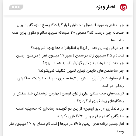
اخبار ویژه
چرا «طوبی» مورد استقبال مخاطبان قرار گرفت؟؛ پاسخ سازندگان سریال
صبحانه چی درست کنم؟ معرفی ۳۰ صبحانه سریع، سالم و مقوی برای همه
سلیقه‌ها
چرا برخی بیماران بعد از کرونا و آنفلوآنزا ماه‌ها بهبود نمی‌یابند؟
ثبت‌نام ۲.۵ میلیون زائر در سماح | عبور ۱.۷ میلیون نفر از مرز‌های اربعین
چرا بعد از سفرهای طولانی گوارش‌تان به هم می‌ریزد؟
چرا ساختمان‌های ناایمن تهران تعیین تکلیف نمی‌شوند؟
آمار معلولیت در ایران | بیش از ۱۰.۵ میلیون نفر با محدودیت عملکردی
زندگی می‌کنند
توصیه‌های طب سنتی برای زائران اربعین | بهترین نوشیدنی ضد عطش و
راهکارهای پیشگیری از گرمازدگی
راز ماندگاری «رادیو اربعین» از زبان دو گوینده؛ رسانه‌ای که حسینیه است
ستارگانی که در جام جهانی ۲۰۲۶ بازی نکردند
آغاز رسمی برنامه‌های اربعین ۱۴۰۵ در مرز‌ها | ثبت‌نام سماح به ۱.۷ میلیون نفر
رسید