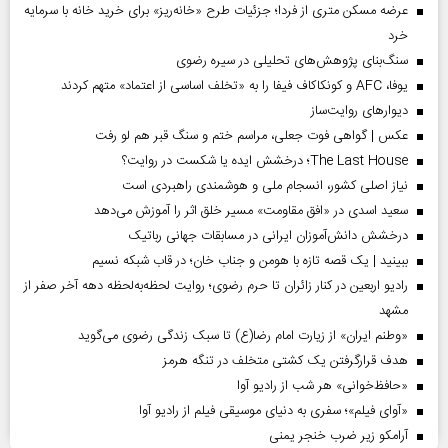
عرضه مسکن متری از فردا؛ جزئیات طرح «خانه‌ریز» برای خرید خانه با سرمایه
خرد
سنگ‌بنای پژوهش‌های تحلیلی در سیره رضوی
یوفا، AFC و کونکاکاف فیفا را به «تخلف اساسی از اعتماد» متهم کردند
دیوارهای روایت‌ساز
عکس | گواهی فوت جعلی، مراسم ختم و سنگ قبر هم لو رفت
The Last House؛ درخشش ایده یا شکست در روایت؟
نیاز اصلی کشور، انسجام ملی و هوشمندی راهبردی است
سعید اسدی در «افق مقاومت» مسیر خلق اثر را آموزش می‌دهد
درخشش دانش‌آموزان ایرانی در مسابقات جهانی رباتیک
ببینید | یک قصه تازه با هومن و جناب‌ خان؛ در قاب شبکه نسیم
رادیو اربعین در کنار زائران تا حرم رضوی؛ روایت لحظه‌به‌لحظه دهه آخر صفر از
مشهد
«وطنم ایران» از زیارت امام رضا(ع) تا سبک زندگی رضوی می‌گوید
هدف قرارگرفتن یک کشتی متخلف در تنگه هرمز
«حافظ‌خوانی» هر شب از رادیو آوا
«آوای فیلم»؛ سفری به دنیای موسیقی فیلم از رادیو آوا
آرامکو زیر ضرب خنجر یمنی