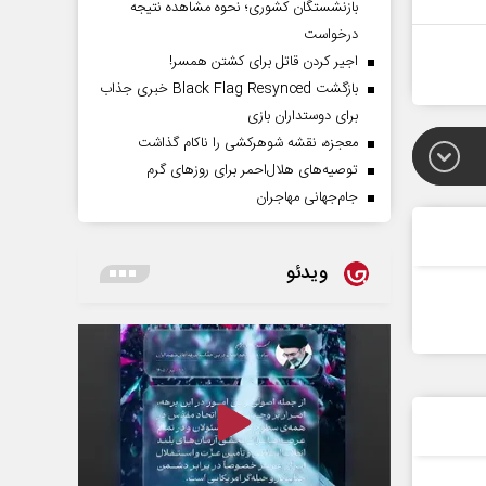
بازنشستگان کشوری؛ نحوه مشاهده نتیجه
درخواست
اجیر کردن قاتل برای کشتن همسر!
بازگشت Black Flag Resynced خبری جذاب
برای دوستداران بازی
معجزه، نقشه شوهرکشی را ناکام گذاشت
توصیه‌های هلال‌احمر برای روز‌های گرم
جام‌جهانی مهاجران
ویدئو