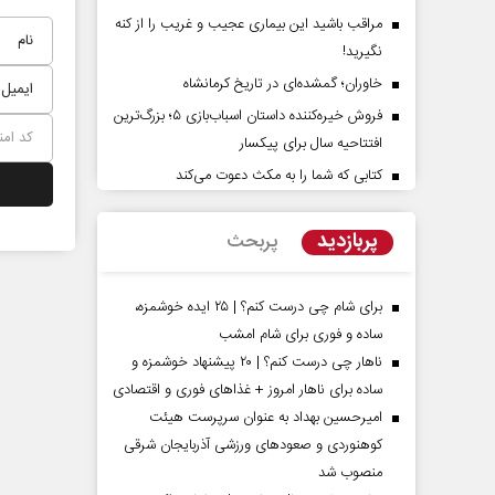
مراقب باشید این بیماری عجیب و غریب را از کنه
نگیرید!
خاوران؛ گمشده‌ای در تاریخ کرمانشاه
فروش خیره‌کننده داستان اسباب‌بازی ۵؛ بزرگ‌ترین
افتتاحیه سال برای پیکسار
کتابی که شما را به مکث دعوت می‌کند
‌پرده تهدیدات کوتاه‏‌مدت و
اربعین نماد مقاومت در براب
ا‌های خلاف واقع آمریکا
استکبار‌
پربازدید
پربحث
ن - تحلیلگر مسائل سیاسی
رحمت‌الله نوروزی - عضو کمیسیون اجتماع
مجلس
برای شام چی درست کنم؟ | ۲۵ ایده خوشمزه،
ساده و فوری برای شام امشب
ناهار چی درست کنم؟ | ۲۰ پیشنهاد خوشمزه و
ساده برای ناهار امروز + غذاهای فوری و اقتصادی
امیرحسین بهداد به عنوان سرپرست هیئت
کوهنوردی و صعودهای ورزشی آذربایجان شرقی
منصوب شد