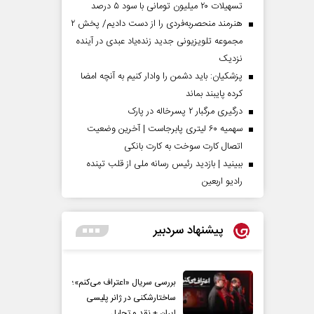
تسهیلات ۲۰ میلیون تومانی با سود ۵ درصد
هنرمند منحصر‌به‌فردی را از دست دادیم/ پخش ۲
مجموعه تلویزیونی جدید زنده‌یاد عبدی در آینده
نزدیک
پزشکیان: باید دشمن را وادار کنیم به آنچه امضا
کرده پایبند بماند
درگیری مرگبار ۲ پسرخاله در پارک
سهمیه ۶۰ لیتری پابرجاست | آخرین وضعیت
اتصال کارت سوخت به کارت بانکی
ببینید | بازدید رئیس رسانه ملی از قلب تپنده
رادیو اربعین
پیشنهاد سردبیر
بررسی سریال «اعتراف می‌کنم»؛
ساختارشکنی در ژانر پلیسی
ایران + نقد و تحلیل