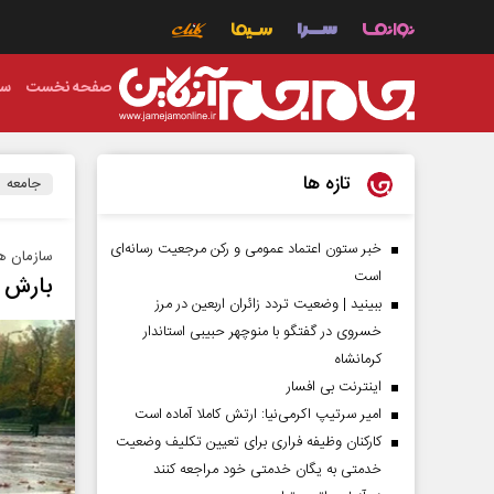
صفحه نخست
سی
تازه ها
جامعه
خبر ستون اعتماد عمومی و رکن مرجعیت رسانه‌ای
سازمان هو
است
بارش ب
ببینید | وضعیت تردد زائران اربعین در مرز
خسروی در گفتگو با منوچهر حبیبی استاندار
کرمانشاه
اینترنت بی افسار
امیر سرتیپ اکرمی‌نیا: ارتش کاملا آماده است
کارکنان وظیفه فراری برای تعیین تکلیف وضعیت
خدمتی به یگان خدمتی خود مراجعه کنند