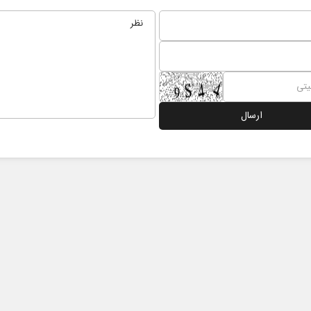
ر
از باتلاق انرژی تا بن‌بست ترامپ
حکایت یک
نرگس خانع
ی
رضا سپهوند - سخنگوی کمیسیون انرژی مجلس