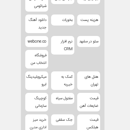
شیائومی
هزینه پست
بخورات
دانلود آهنگ
جدید
سئو در مشهد
نرم افزار
webone.co
CRM
فروشگاه
انتخاب من
هتل های
کمک به
میکروبلیدینگ
تهران
خیریه
ابرو
قیمت
مفتول سیاه
کوچینگ
ضایعات آهن
سازمانی
قیمت
جک سقفی
خرید میز
هبلکس
اداری مدرن