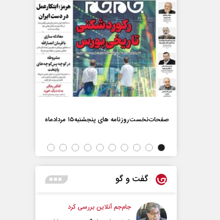
صفحات‌نخست‌روزنامه ها‌ی پنجشنبه‌۱۵ مردادماه
صفحات‌نخست‌رو
گفت و گو
جام‌جم آنلاین بررسی کرد