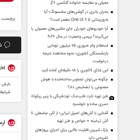
معرفی و مقایسه خانواده گلکسی Z۸
بحران باتری در گوشی‌های سامسونگ؛ آیا
برچسب ه
به‌روزرسانی One UI ۸.۵ مقصر است؟
آیا خودروهای خودران جای ماشین‌های معمولی را
می‌گیرند؟ بررسی وضعیت در سال ۲۰۲۶
ن
استعلام وام ضروری ۷۵ میلیون تومانی
بازنشستگان کشوری؛ نحوه مشاهده نتیجه
درخواست
اخب
این غذای لاکچری را ۱۵ دقیقه‌ای آماده کنید
چگونه می‌توان تصاویر ساخته‌شده با هوش
بارش ب
مصنوعی را تشخیص داد؟
شرایط جوی آ
طرز تهیه تارت فلپ‌جک توت‌فرنگی با پنیر ریکوتا؛
دسری ساده و خوشمزه
آشنایی با آش‌های اصیل ایرانی؛ از آش عباسعلی تا
آش ترخینه + خواص و طرز تهیه
ارس
پارک شیرین قابلیت‌ بالایی برای اجرای پروژهای
تفریحی دارد