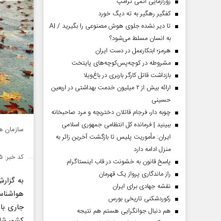
زورآزمایی اتمی ترامپ
کفگیر رهگیر به ته دیگ خورد
تا دیر نشده جلوی هوش مصنوعی را بگیرید / AI
به انسان مسلط می‌شود؟
هرمز؛ ابتکارعمل در دست ایران
مشروطه در کوچه‌پس‌کوچه‌های پایتخت
بازداشت قاتل کارگر باربری در باغ‌ویلا
ارائه بیش از ۲ میلیون خدمت بهداشتی در اربعین
حسینی
چوبه دار، فرجام قاتلان دختربچه و مرد صاحبخانه
ببینید | فرمانده کل انتظامی جمهوری اسلامی
سازمان هو
ایران­: مأموریت پلیس تا بازگشت آخرین زائر به
منزل ادامه دارد
کد خبر: ۱۴۳۵۹۶۵
پاسخ قانون به خشونت در قاب اینستاگرام
راز ماندگاری پرواز یک قهرمان
به گزار
نقشه جهادی برای ایران
هواشناسی
رکوردشکنی تاریخی بورس
جاری بار
هم دنبال جوانگرایی هستم هم نتیجه
کشور شاه