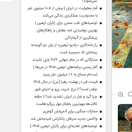
نمی‌شوند؟
آمار معلولیت در ایران | بیش از ۱۰.۵ میلیون نفر
با محدودیت عملکردی زندگی می‌کنند
توصیه‌های طب سنتی برای زائران اربعین |
بهترین نوشیدنی ضد عطش و راهکارهای
پیشگیری از گرمازدگی
راز ماندگاری «رادیو اربعین» از زبان دو گوینده؛
رسانه‌ای که حسینیه است
ستارگانی که در جام جهانی ۲۰۲۶ بازی نکردند
آغاز رسمی برنامه‌های اربعین ۱۴۰۵ در مرز‌ها |
ثبت‌نام سماح به ۱.۷ میلیون نفر رسید
قیمت قبر در بهشت زهرا (س) در سال ۱۴۰۵
چقدر است؟ | نرخ خرید، رزرو و احیای قبور
چرا گرد و غبار در ایران تشدید شد؟ | حقابه
تالاب‌ها مهم‌ترین راهکار مهار ریزگردهاست
مجازات سنگین برای آدم‌ربایان گوش‌بر
واکسن جدید سرطان پانکراس امیدبخش شد
توصیه‌های تغذیه‌ای برای زائران اربعین ۱۴۰۵ |