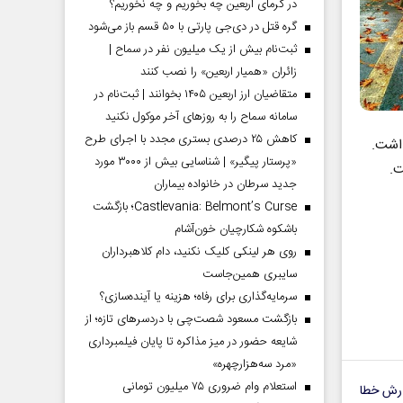
در گرمای اربعین چه بخوریم و چه نخوریم؟
گره قتل در دی‌جی پارتی با ۵۰ قسم باز می‌شود
ثبت‌نام بیش از یک میلیون نفر در سماح |
زائران «همیار اربعین» را نصب کنند
متقاضیان ارز اربعین ۱۴۰۵ بخوانند | ثبت‌نام در
سامانه سماح را به روز‌های آخر موکول نکنید
کاهش ۲۵ درصدی بستری مجدد با اجرای طرح
داشت.
«پرستار پیگیر» | شناسایی بیش از ۳۰۰۰ مورد
ت.
جدید سرطان در خانواده بیماران
Castlevania: Belmont’s Curse؛ بازگشت
باشکوه شکارچیان خون‌آشام
روی هر لینکی کلیک نکنید، دام کلاهبرداران
سایبری همین‌جاست
سرمایه‌گذاری برای رفاه؛ هزینه یا آینده‌سازی؟
بازگشت مسعود شصت‌چی با دردسر‌های تازه؛ از
شایعه حضور در میز مذاکره تا پایان فیلمبرداری
«مرد سه‌هزارچهره»
استعلام وام ضروری ۷۵ میلیون تومانی
رش خطا