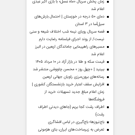
زمان پخش سریال «ماه عسل» با بازی اکبر عبدی
اعلام شد
دمای ۵۰ درجه در خوزستان | احتمال بارش‌های
سیل‌آسا در ۳ استان
قصه سریال رویای نیمه شب اختلاف شیعه و سنی
نیست/ از روند اجرای فیلمنامه رضایت دارم
مسیر‌های راهپیمایی جاماندگان اربعین در البرز
اعلام شد
قیمت سکه و طلا در بازار آزاد در ۱۰ مرداد ۱۴۰۵
ببینید | «چهل روز » محسن چاووشی منتشر شد
مردادماه
صفحات نخست روزنامه ها‌ی‌سه‌شنبه ۶ مردادماه
صفحات
رسانه‌های برون‌مرزی راویان جهانی اربعین
افزایش سقف اعتبار خرید بازنشستگان کشوری |
زمان اعلام مبلغ جدید تسهیلات خرید از
فروشگاه‌ها
اطراف رشت کجا بریم (جاهای دیدنی اطراف
رشت)
باج‌نیوزها؛ باج‌گیری در لباس افشاگری
تعرض به زیرساخت‌های ایران، بنای هژمونی