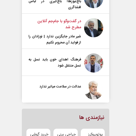
باج‌نیوزها؛ باج‌گیری در لباس
افشاگری
در گفت‌و‌گو با جام‌جم آنلاین
مطرح شد
شیر مادر جایگزین ندارد | نوزادان را
از فواید آن محروم نکنیم
فرهنگ اهدای خون باید نسل به
نسل منتقل شود
عدالت در سلامت میانبر ندارد
نیازمندی ها
یوتوبروکرز
جراحی بینی
خرید گوشی