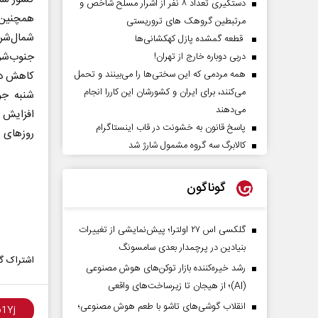
دستگیری تعداد ۸ نفر از اشرار مسلح شاخص و
همچنین
مرتبطین گروهک های تروریستی
شمال‌شر
قطعه گمشده پازل کهکشانی‌ها
جنوب‌شرق
دربی دوباره خارج از تهران!
همه مردمی که این سختی‌ها را می‌بینند و تحمل
کاهش دما
می‌کنند، برای ایران و کشورشان این کاررا انجام
شنبه جوی
می‌دهند
افزایش ن
پاسخ قانون به خشونت در قاب اینستاگرام
روز‌های 
کالابرگ سه گروه مشمول شارژ شد
گوناگون
گلکسی اس ۲۷ اولترا؛ پیش‌نمایشی از تغییرات
بنیادین در پرچمدار بعدی سامسونگ
اشتراک گذ
رشد خیره‌کننده بازار توکن‌های هوش مصنوعی
(AI)؛ از هیجان تا زیرساخت‌های واقعی
انقلاب گوشی‌های تاشو‌ با طعم هوش مصنوعی؛