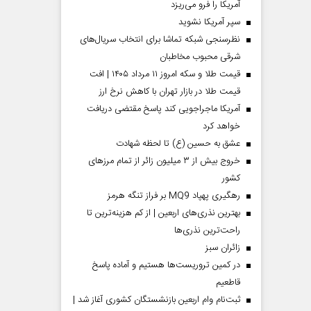
آمریکا را فرو می‌ریزد
سپر آمریکا نشوید
نظرسنجی شبکه تماشا برای انتخاب سریال‌های
شرقی محبوب مخاطبان
قیمت طلا و سکه امروز ۱۱ مرداد ۱۴۰۵ | افت
قیمت طلا در بازار تهران با کاهش نرخ ارز
آمریکا ماجراجویی کند پاسخ مقتضی دریافت
خواهد کرد
عشق به حسین (ع) تا لحظه شهادت
خروج بیش از ۳ میلیون زائر از تمام مرز‌های
کشور
رهگیری پهپاد MQ9 بر فراز تنگه هرمز
بهترین نذری‌های اربعین | از کم هزینه‌ترین تا
راحت‌ترین نذری‌ها
‌زائران سبز
در کمین تروریست‌ها هستیم و آماده پاسخ
قاطعیم
ثبت‌نام وام اربعین بازنشستگان کشوری آغاز شد |