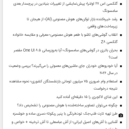
گلکسی اس ۲۷ اولترا؛ پیش‌نمایشی از تغییرات بنیادین در پرچمدار بعدی
سامسونگ
رشد خیره‌کننده بازار توکن‌های هوش مصنوعی (AI)؛ از هیجان تا
زیرساخت‌های واقعی
انقلاب گوشی‌های تاشو‌ با طعم هوش مصنوعی؛ معرفی و مقایسه خانواده
گلکسی Z۸
بحران باتری در گوشی‌های سامسونگ؛ آیا به‌روزرسانی One UI ۸.۵ مقصر
است؟
آیا خودروهای خودران جای ماشین‌های معمولی را می‌گیرند؟ بررسی وضعیت
در سال ۲۰۲۶
استعلام وام ضروری ۷۵ میلیون تومانی بازنشستگان کشوری؛ نحوه مشاهده
نتیجه درخواست
این غذای لاکچری را ۱۵ دقیقه‌ای آماده کنید
چگونه می‌توان تصاویر ساخته‌شده با هوش مصنوعی را تشخیص داد؟
طرز تهیه تارت فلپ‌جک توت‌فرنگی با پنیر ریکوتا؛ دسری ساده و خوشمزه
آشنایی با آش‌های اصیل ایرانی؛ از آش عباسعلی تا آش ترخینه + خواص و