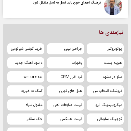
فرهنگ اهدای خون باید نسل به نسل منتقل شود
نیازمندی ها
یوتوبروکرز
جراحی بینی
خرید گوشی شیائومی
هزینه پست
بخورات
دانلود آهنگ جدید
سئو در مشهد
نرم افزار CRM
webone.co
فروشگاه انتخاب من
هتل های تهران
کمک به خیریه
میکروبلیدینگ ابرو
قیمت ضایعات آهن
مفتول سیاه
کوچینگ سازمانی
قیمت هبلکس
جک سقفی