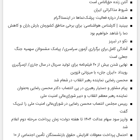
آنتن زنده حق‌الناس است
شروط مذاکراتی ایران
هشدار درباره فعالیت پزشک‌نما‌ها در اینستاگرام
ببینید | کارشناس هواشناسی: برای برخی مناطق کشورمان بارش باران و کاهش
دما را شاهد خواهیم بود
نکو در تبریز
آمادگی کامل برای برگزاری آزمون سراسری/ پیامک مشمولان سهمیه جنگ
جعلی است
نهایی شدن بیش از ۲۰ فیلم‌نامه برای تولید سریال در سال جاری/ ازسرگیری
رویداد «ایران جان» با میزبانی قزوین
محسن رضایی نماینده رهبر انقلاب در شعام شد
پیام مشاور و دستیار رهبری در پی انتصاب دکتر محسن رضایی به‌عنوان
نماینده رهبر معظم انقلاب و دبیر شورای‌عالی امنیت ملی
رییس مجلس انتصاب محسن رضایی در شورای‌عالی امنیت ملی را تبریک
گفت
واریز سود سهام عدالت ۱۴۰۴ تا هفته دولت؛ زمان پرداخت مرحله دوم اعلام
شد
احتمال پرداخت معوقات افزایش حقوق بازنشستگان تأمین اجتماعی از ۱۰