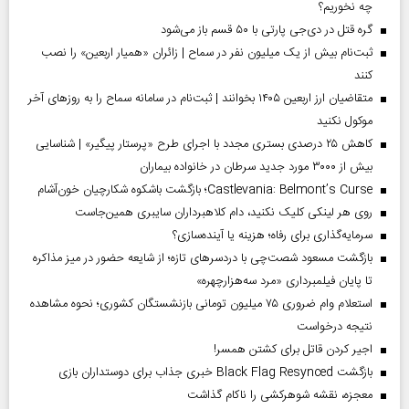
چه نخوریم؟
گره قتل در دی‌جی پارتی با ۵۰ قسم باز می‌شود
ثبت‌نام بیش از یک میلیون نفر در سماح | زائران «همیار اربعین» را نصب
کنند
متقاضیان ارز اربعین ۱۴۰۵ بخوانند | ثبت‌نام در سامانه سماح را به روز‌های آخر
موکول نکنید
کاهش ۲۵ درصدی بستری مجدد با اجرای طرح «پرستار پیگیر» | شناسایی
بیش از ۳۰۰۰ مورد جدید سرطان در خانواده بیماران
Castlevania: Belmont’s Curse؛ بازگشت باشکوه شکارچیان خون‌آشام
روی هر لینکی کلیک نکنید، دام کلاهبرداران سایبری همین‌جاست
سرمایه‌گذاری برای رفاه؛ هزینه یا آینده‌سازی؟
بازگشت مسعود شصت‌چی با دردسر‌های تازه؛ از شایعه حضور در میز مذاکره
تا پایان فیلمبرداری «مرد سه‌هزارچهره»
استعلام وام ضروری ۷۵ میلیون تومانی بازنشستگان کشوری؛ نحوه مشاهده
نتیجه درخواست
اجیر کردن قاتل برای کشتن همسر!
بازگشت Black Flag Resynced خبری جذاب برای دوستداران بازی
معجزه، نقشه شوهرکشی را ناکام گذاشت