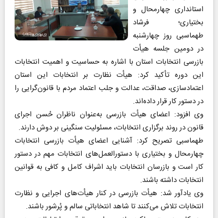
استانداری چهارمحال و
بختیاری؛ فرشاد
طهماسبی روز چهارشنبه
در دومین جلسه هیأت
بازرسی انتخابات استان با اشاره به حساسیت و اهمیت انتخابات
این دوره تأکید کرد: هیأت نظارت بر انتخابات این استان
اعتمادسازی، صداقت، عدالت و جلب اعتماد مردم با قانون‌گرایی را
در دستور کار قرار داده‌اند.
وی افزود: اعضای هیأت بازرسی به‌عنوان ناظران حُسن اجرای
قانون در روند برگزاری انتخابات، مسئولیت سنگینی بر دوش دارند.
طهماسبی تصریح کرد: آشنایی اعضای هیأت بازرسی انتخابات
چهارمحال و بختیاری با دستورالعمل‌های انتخابات مهم در دستور
کار است و بازرسان انتخابات باید اشراف کامل و کافی به قوانین
انتخابات داشته باشند.
وی یادآور شد: هیأت بازرسی در کنار هیأت‌های اجرایی و نظارت
انتخابات تلاش می‌کنند تا شاهد انتخاباتی سالم و پُرشور باشند.