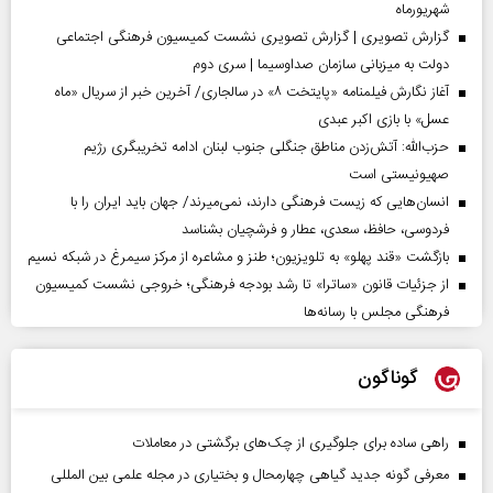
شهریورماه
گزارش تصویری | گزارش تصویری نشست کمیسیون فرهنگی اجتماعی
دولت به میزبانی سازمان صداوسیما | سری دوم
آغاز نگارش فیلمنامه «پایتخت ۸» در سالجاری/ آخرین خبر از سریال «ماه
عسل» با بازی اکبر عبدی
حزب‌الله: آتش‌زدن مناطق جنگلی جنوب لبنان ادامه تخریبگری رژیم
صهیونیستی است
انسان‌هایی که زیست فرهنگی دارند، نمی‌میرند/ جهان باید ایران را با
فردوسی، حافظ، سعدی، عطار و فرشچیان بشناسد
بازگشت «قند پهلو» به تلویزیون؛ طنز و مشاعره از مرکز سیمرغ در شبکه نسیم
از جزئیات قانون «ساترا» تا رشد بودجه فرهنگی؛ خروجی نشست کمیسیون
فرهنگی مجلس با رسانه‌ها
گوناگون
راهی ساده برای جلوگیری از چک‌های برگشتی در معاملات
معرفی گونه جدید گیاهی چهارمحال و بختیاری در مجله علمی بین المللی