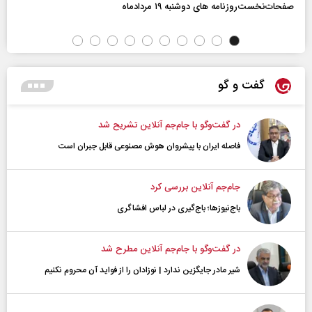
صفحات‌نخست‌روزنامه ها‌ی دوشنبه ۱۹ مردادماه
گفت و گو
در گفت‌و‌گو با جام‌جم آنلاین تشریح شد
فاصله ایران با پیشرو‌ان هوش مصنوعی قابل جبران است
جام‌جم آنلاین بررسی کرد
باج‌نیوزها؛ باج‌گیری در لباس افشاگری
در گفت‌و‌گو با جام‌جم آنلاین مطرح شد
شیر مادر جایگزین ندارد | نوزادان را از فواید آن محروم نکنیم