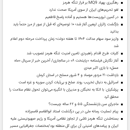
رهگیری پهپاد MQ9 بر فراز تنگه هرمز
لغو تحریم‌های ایران از سوی آمریکا صحت ندارد
در کمین تروریست‌ها هستیم و آماده پاسخ قاطعیم
بازگشت زائران اربعین آغاز شد؛ ۱۰ توصیه‌ای که قبل از عبور از مرز حتماً باید
بدانید
واریز سود سهام عدالت ۱۴۰۴ تا هفته دولت؛ زمان پرداخت مرحله دوم اعلام
شد
کلیات طرح اقدام راهبردی تامین امنیت تنگه هرمز تصویب شد
آغاز نگارش فیلمنامه «پایتخت ۸» در سالجاری/ آخرین خبر از سریال «ماه
عسل» با بازی اکبر عبدی
بازداشت ۲۱ مزدور موساد و ۴ شرور مسلح در استان کرمان
اسرائیل به دنبال تخریب روند صلح و بی‌ثبات کردن سوریه و غزه است
پزشکیان: با اتکا به نخبگان و مدیران با انگیزه می‌توان تحول نظام سلامت را
محقق کرد
ماجرای سن بازنشستگی ۵۵ و ۶۲ ساله چیست؟
پیام تسلیت رسانه ملی در پی درگذشت استاد ابوالقاسم قاسم‌زاده
بسته‌شدن تنگه هرمز ناشی از تجاوز نظامی آمریکا و رژیم صهیونیستی علیه
ایران و پیامد‌های امنیتی آن برای کل منطقه بود/مختصات جغرافیایی مسیر