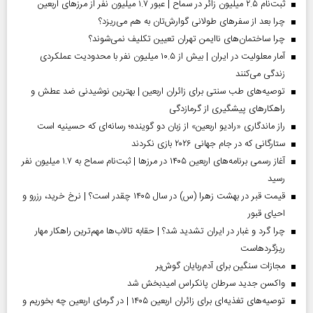
ثبت‌نام ۲.۵ میلیون زائر در سماح | عبور ۱.۷ میلیون نفر از مرز‌های اربعین
چرا بعد از سفرهای طولانی گوارش‌تان به هم می‌ریزد؟
چرا ساختمان‌های ناایمن تهران تعیین تکلیف نمی‌شوند؟
آمار معلولیت در ایران | بیش از ۱۰.۵ میلیون نفر با محدودیت عملکردی
زندگی می‌کنند
توصیه‌های طب سنتی برای زائران اربعین | بهترین نوشیدنی ضد عطش و
راهکارهای پیشگیری از گرمازدگی
راز ماندگاری «رادیو اربعین» از زبان دو گوینده؛ رسانه‌ای که حسینیه است
ستارگانی که در جام جهانی ۲۰۲۶ بازی نکردند
آغاز رسمی برنامه‌های اربعین ۱۴۰۵ در مرز‌ها | ثبت‌نام سماح به ۱.۷ میلیون نفر
رسید
قیمت قبر در بهشت زهرا (س) در سال ۱۴۰۵ چقدر است؟ | نرخ خرید، رزرو و
احیای قبور
چرا گرد و غبار در ایران تشدید شد؟ | حقابه تالاب‌ها مهم‌ترین راهکار مهار
ریزگردهاست
مجازات سنگین برای آدم‌ربایان گوش‌بر
واکسن جدید سرطان پانکراس امیدبخش شد
توصیه‌های تغذیه‌ای برای زائران اربعین ۱۴۰۵ | در گرمای اربعین چه بخوریم و