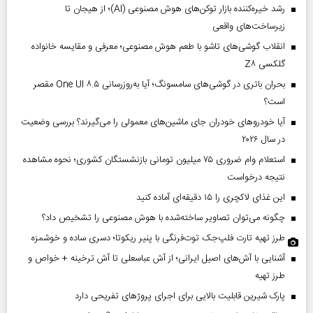
رشد خیره‌کننده بازار توکن‌های هوش مصنوعی (AI)؛ از هیجان تا
زیرساخت‌های واقعی
انقلاب گوشی‌های تاشو‌ با طعم هوش مصنوعی؛ معرفی و مقایسه خانواده
گلکسی Z۸
بحران باتری در گوشی‌های سامسونگ؛ آیا به‌روزرسانی One UI ۸.۵ مقصر
است؟
آیا خودروهای خودران جای ماشین‌های معمولی را می‌گیرند؟ بررسی وضعیت
در سال ۲۰۲۶
استعلام وام ضروری ۷۵ میلیون تومانی بازنشستگان کشوری؛ نحوه مشاهده
نتیجه درخواست
این غذای لاکچری را ۱۵ دقیقه‌ای آماده کنید
چگونه می‌توان تصاویر ساخته‌شده با هوش مصنوعی را تشخیص داد؟
طرز تهیه تارت فلپ‌جک توت‌فرنگی با پنیر ریکوتا؛ دسری ساده و خوشمزه
آشنایی با آش‌های اصیل ایرانی؛ از آش عباسعلی تا آش ترخینه + خواص و
طرز تهیه
پارک شیرین قابلیت‌ بالایی برای اجرای پروژهای تفریحی دارد