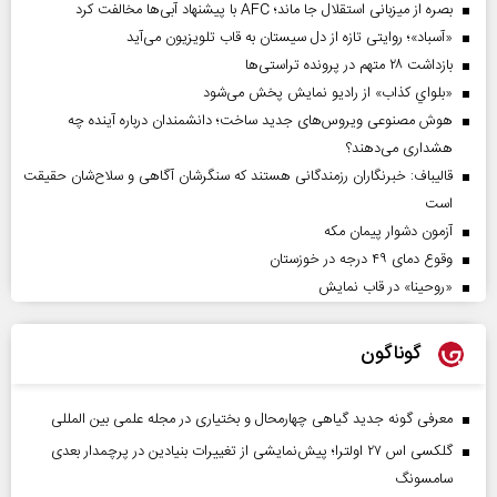
بصره از میزبانی استقلال جا ماند؛ AFC با پیشنهاد آبی‌ها مخالفت کرد
«آسباد»؛ روایتی تازه از دل سیستان به قاب تلویزیون می‌آید
بازداشت ۲۸ متهم در پرونده تراستی‌ها
«بلواي کذاب» از رادیو نمایش پخش می‌شود
هوش مصنوعی ویروس‌های جدید ساخت؛ دانشمندان درباره آینده چه
هشداری می‌دهند؟
قالیباف: خبرنگاران رزمندگانی هستند که سنگرشان آگاهی و سلاح‌شان حقیقت
است
آزمون دشوار پیمان مکه
وقوع دمای ۴۹ درجه در خوزستان
«روحینا» در قاب نمایش
گوناگون
معرفی گونه جدید گیاهی چهارمحال و بختیاری در مجله علمی بین المللی
گلکسی اس ۲۷ اولترا؛ پیش‌نمایشی از تغییرات بنیادین در پرچمدار بعدی
سامسونگ