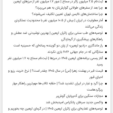
ثبت‌نام ۲.۵ میلیون زائر در سماح | عبور ۱.۷ میلیون نفر از مرز‌های اربعین
چرا بعد از سفرهای طولانی گوارش‌تان به هم می‌ریزد؟
چرا ساختمان‌های ناایمن تهران تعیین تکلیف نمی‌شوند؟
آمار معلولیت در ایران | بیش از ۱۰.۵ میلیون نفر با محدودیت عملکردی
زندگی می‌کنند
توصیه‌های طب سنتی برای زائران اربعین | بهترین نوشیدنی ضد عطش و
راهکارهای پیشگیری از گرمازدگی
راز ماندگاری «رادیو اربعین» از زبان دو گوینده؛ رسانه‌ای که حسینیه است
ستارگانی که در جام جهانی ۲۰۲۶ بازی نکردند
آغاز رسمی برنامه‌های اربعین ۱۴۰۵ در مرز‌ها | ثبت‌نام سماح به ۱.۷ میلیون نفر
رسید
قیمت قبر در بهشت زهرا (س) در سال ۱۴۰۵ چقدر است؟ | نرخ خرید، رزرو و
احیای قبور
چرا گرد و غبار در ایران تشدید شد؟ | حقابه تالاب‌ها مهم‌ترین راهکار مهار
ریزگردهاست
مجازات سنگین برای آدم‌ربایان گوش‌بر
واکسن جدید سرطان پانکراس امیدبخش شد
توصیه‌های تغذیه‌ای برای زائران اربعین ۱۴۰۵ | در گرمای اربعین چه بخوریم و