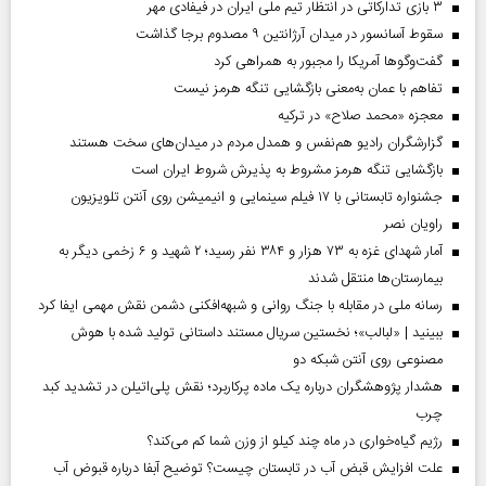
۳ بازی تدارکاتی در انتظار تیم ملی ایران در فیفادی مهر
سقوط آسانسور در میدان آرژانتین ۹ مصدوم برجا گذاشت
گفت‌وگوها آمریکا را مجبور به همراهی کرد
تفاهم با عمان به‌معنی بازگشایی تنگه هرمز نیست
معجزه «محمد صلاح» در ترکیه
گزارشگران رادیو هم‌نفس و همدل مردم در میدان‌های سخت هستند
بازگشایی تنگه هرمز مشروط به پذیرش شروط ایران است
جشنواره تابستانی با ۱۷ فیلم سینمایی و انیمیشن روی آنتن تلویزیون
راویان نصر
آمار شهدای غزه به ۷۳ هزار و ۳۸۴ نفر رسید؛ ۲ شهید و ۶ زخمی دیگر به
بیمارستان‌ها منتقل شدند
رسانه ملی در مقابله با جنگ روانی و شبهه‌افکنی دشمن نقش مهمی ایفا کرد
ببینید | «لبالب»؛ نخستین سریال مستند داستانی تولید شده با هوش
مصنوعی روی آنتن شبکه دو
هشدار پژوهشگران درباره یک ماده پرکاربرد؛ نقش پلی‌اتیلن در تشدید کبد
چرب
رژیم گیاه‌خواری در ماه چند کیلو از وزن شما کم می‌کند؟
علت افزایش قبض آب در تابستان چیست؟ توضیح آبفا درباره قبوض آب