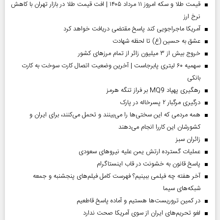
قیمت طلا و سکه امروز ۱۱ مرداد ۱۴۰۵ | افت قیمت طلا در بازار تهران با کاهش
نرخ ارز
آمریکا ماجراجویی کند پاسخ مقتضی دریافت خواهد کرد
عشق به حسین (ع) تا لحظه شهادت
خروج بیش از ۳ میلیون زائر از تمام مرز‌های کشور
سهمیه ۶۰ لیتری پابرجاست | آخرین وضعیت اتصال کارت سوخت به کارت
بانکی
رهگیری پهپاد MQ9 بر فراز تنگه هرمز
درگیری مرگبار ۲ پسرخاله در پارک
همه مردمی که این سختی‌ها را می‌بینند و تحمل می‌کنند، برای ایران و
کشورشان این کاررا انجام می‌دهند
‌زائران سبز
عملیات گسترده ارتش یمن علیه نیروهای سعودی
پاسخ قانون به خشونت در قاب اینستاگرام
آخر هفته چه فیلمی ببینیم؟ فهرست کامل فیلم‌های پنجشنبه و جمعه
شبکه‌های سیما
در کمین تروریست‌ها هستیم و آماده پاسخ قاطعیم
لغو تحریم‌های ایران از سوی آمریکا صحت ندارد