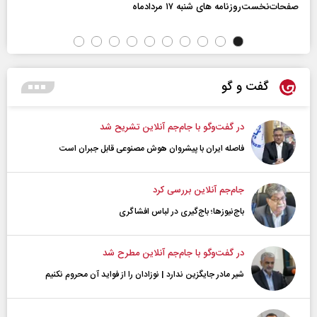
صفحات‌نخست‌روزنامه ها‌ی شنبه ۱۷ مردادماه
گفت و گو
در گفت‌و‌گو با جام‌جم آنلاین تشریح شد
فاصله ایران با پیشرو‌ان هوش مصنوعی قابل جبران است
جام‌جم آنلاین بررسی کرد
باج‌نیوزها؛ باج‌گیری در لباس افشاگری
در گفت‌و‌گو با جام‌جم آنلاین مطرح شد
شیر مادر جایگزین ندارد | نوزادان را از فواید آن محروم نکنیم