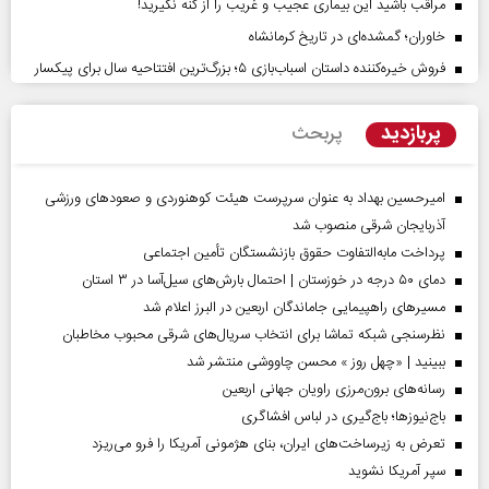
مراقب باشید این بیماری عجیب و غریب را از کنه نگیرید!
خاوران؛ گمشده‌ای در تاریخ کرمانشاه
فروش خیره‌کننده داستان اسباب‌بازی ۵؛ بزرگ‌ترین افتتاحیه سال برای پیکسار
پربازدید
پربحث
امیرحسین بهداد به عنوان سرپرست هیئت کوهنوردی و صعودهای ورزشی
آذربایجان شرقی منصوب شد
پرداخت مابه‌التفاوت حقوق بازنشستگان تأمین اجتماعی
دمای ۵۰ درجه در خوزستان | احتمال بارش‌های سیل‌آسا در ۳ استان
مسیر‌های راهپیمایی جاماندگان اربعین در البرز اعلام شد
نظرسنجی شبکه تماشا برای انتخاب سریال‌های شرقی محبوب مخاطبان
ببینید | «چهل روز » محسن چاووشی منتشر شد
رسانه‌های برون‌مرزی راویان جهانی اربعین
باج‌نیوزها؛ باج‌گیری در لباس افشاگری
تعرض به زیرساخت‌های ایران، بنای هژمونی آمریکا را فرو می‌ریزد
سپر آمریکا نشوید