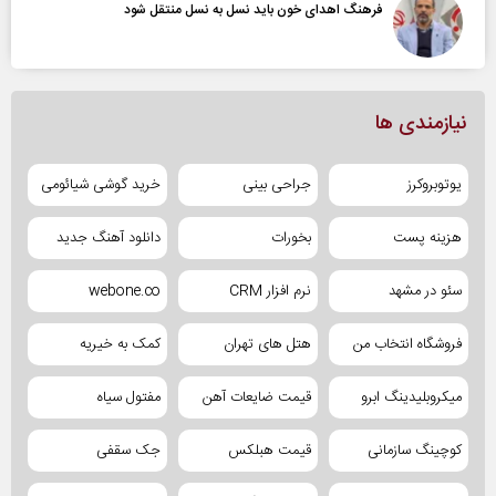
فرهنگ اهدای خون باید نسل به نسل منتقل شود
نیازمندی ها
یوتوبروکرز
جراحی بینی
خرید گوشی شیائومی
هزینه پست
بخورات
دانلود آهنگ جدید
سئو در مشهد
نرم افزار CRM
webone.co
فروشگاه انتخاب من
هتل های تهران
کمک به خیریه
میکروبلیدینگ ابرو
قیمت ضایعات آهن
مفتول سیاه
کوچینگ سازمانی
قیمت هبلکس
جک سقفی