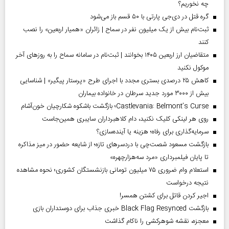
چه نخوریم؟
گره قتل در دی‌جی پارتی با ۵۰ قسم باز می‌شود
ثبت‌نام بیش از یک میلیون نفر در سماح | زائران «همیار اربعین» را نصب
کنند
متقاضیان ارز اربعین ۱۴۰۵ بخوانند | ثبت‌نام در سامانه سماح را به روز‌های آخر
موکول نکنید
کاهش ۲۵ درصدی بستری مجدد با اجرای طرح «پرستار پیگیر» | شناسایی
بیش از ۳۰۰۰ مورد جدید سرطان در خانواده بیماران
Castlevania: Belmont’s Curse؛ بازگشت باشکوه شکارچیان خون‌آشام
روی هر لینکی کلیک نکنید، دام کلاهبرداران سایبری همین‌جاست
سرمایه‌گذاری برای رفاه؛ هزینه یا آینده‌سازی؟
بازگشت مسعود شصت‌چی با دردسر‌های تازه؛ از شایعه حضور در میز مذاکره
تا پایان فیلمبرداری «مرد سه‌هزارچهره»
استعلام وام ضروری ۷۵ میلیون تومانی بازنشستگان کشوری؛ نحوه مشاهده
نتیجه درخواست
اجیر کردن قاتل برای کشتن همسر!
بازگشت Black Flag Resynced خبری جذاب برای دوستداران بازی
معجزه، نقشه شوهرکشی را ناکام گذاشت