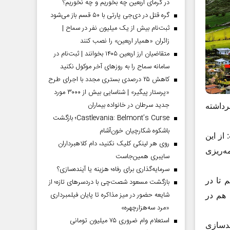
در گرمای اربعین چه بخوریم و چه نخوریم؟
گره قتل در دی‌جی پارتی با ۵۰ قسم باز می‌شود
ثبت‌نام بیش از یک میلیون نفر در سماح |
زائران «همیار اربعین» را نصب کنند
متقاضیان ارز اربعین ۱۴۰۵ بخوانند | ثبت‌نام در
سامانه سماح را به روز‌های آخر موکول نکنید
کاهش ۲۵ درصدی بستری مجدد با اجرای طرح
«پرستار پیگیر» | شناسایی بیش از ۳۰۰۰ مورد
جدید سرطان در خانواده بیماران
رداشته
Castlevania: Belmont’s Curse؛ بازگشت
باشکوه شکارچیان خون‌آشام
از این
روی هر لینکی کلیک نکنید، دام کلاهبرداران
مه‌ریزی
سایبری همین‌جاست
سرمایه‌گذاری برای رفاه؛ هزینه یا آینده‌سازی؟
دیم تا در
بازگشت مسعود شصت‌چی با دردسر‌های تازه؛ از
شایعه حضور در میز مذاکره تا پایان فیلمبرداری
 هم در
«مرد سه‌هزارچهره»
استعلام وام ضروری ۷۵ میلیون تومانی
 توانمندسازی