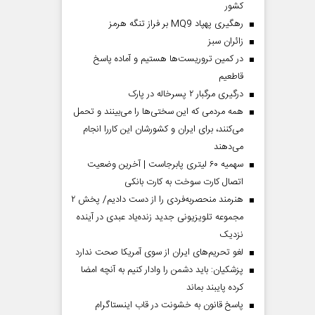
کشور
رهگیری پهپاد MQ9 بر فراز تنگه هرمز
‌زائران سبز
در کمین تروریست‌ها هستیم و آماده پاسخ
قاطعیم
درگیری مرگبار ۲ پسرخاله در پارک
همه مردمی که این سختی‌ها را می‌بینند و تحمل
می‌کنند، برای ایران و کشورشان این کاررا انجام
می‌دهند
سهمیه ۶۰ لیتری پابرجاست | آخرین وضعیت
اتصال کارت سوخت به کارت بانکی
هنرمند منحصر‌به‌فردی را از دست دادیم/ پخش ۲
مجموعه تلویزیونی جدید زنده‌یاد عبدی در آینده
نزدیک
لغو تحریم‌های ایران از سوی آمریکا صحت ندارد
پزشکیان: باید دشمن را وادار کنیم به آنچه امضا
کرده پایبند بماند
پاسخ قانون به خشونت در قاب اینستاگرام