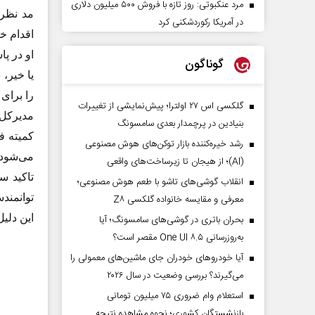
مرد عنکبوتی: روز تازه با فروش ۵۰۰ میلیون دلاری
در آمریکا رکوردشکنی کرد
اقدام خ
او در پ
گوناگون
را برای
گلکسی اس ۲۷ اولترا؛ پیش‌نمایشی از تغییرات
مدیرکل 
بنیادین در پرچمدار بعدی سامسونگ
کمیته ف
رشد خیره‌کننده بازار توکن‌های هوش مصنوعی
می‌شود.
(AI)؛ از هیجان تا زیرساخت‌های واقعی
انقلاب گوشی‌های تاشو‌ با طعم هوش مصنوعی؛
توانمند
معرفی و مقایسه خانواده گلکسی Z۸
این دلی
بحران باتری در گوشی‌های سامسونگ؛ آیا
به‌روزرسانی One UI ۸.۵ مقصر است؟
آیا خودروهای خودران جای ماشین‌های معمولی را
می‌گیرند؟ بررسی وضعیت در سال ۲۰۲۶
استعلام وام ضروری ۷۵ میلیون تومانی
بازنشستگان کشوری؛ نحوه مشاهده نتیجه