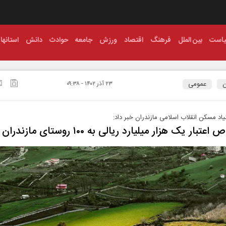
است
بین الملل
فرهنگ
اقتصاد
ورزش
جامعه
حوادث
دانش
استانها
ن
عمومی
۲۳ آذر ۱۴۰۲ - ۰۹:۳۸
یاد مسکن انقلاب اسلامی مازندران خبر داد:
تبار یک‌ هزار میلیارد ریالی به ۱۰۰ روستای مازندران