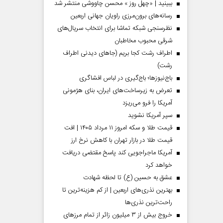
ببینید | «چهل روز » محسن چاووشی منتشر شد
رسانه‌های برون‌مرزی راویان جهانی اربعین
نظرسنجی شبکه تماشا برای انتخاب سریال‌های
شرقی محبوب مخاطبان
اطراف رشت کجا بریم (جاهای دیدنی اطراف
رشت)
باج‌نیوزها؛ باج‌گیری در لباس افشاگری
تعرض به زیرساخت‌های ایران، بنای هژمونی
آمریکا را فرو می‌ریزد
سپر آمریکا نشوید
قیمت طلا و سکه امروز ۱۱ مرداد ۱۴۰۵ | افت
قیمت طلا در بازار تهران با کاهش نرخ ارز
آمریکا ماجراجویی کند پاسخ مقتضی دریافت
خواهد کرد
عشق به حسین (ع) تا لحظه شهادت
بهترین نذری‌های اربعین | از کم هزینه‌ترین تا
راحت‌ترین نذری‌ها
خروج بیش از ۳ میلیون زائر از تمام مرز‌های