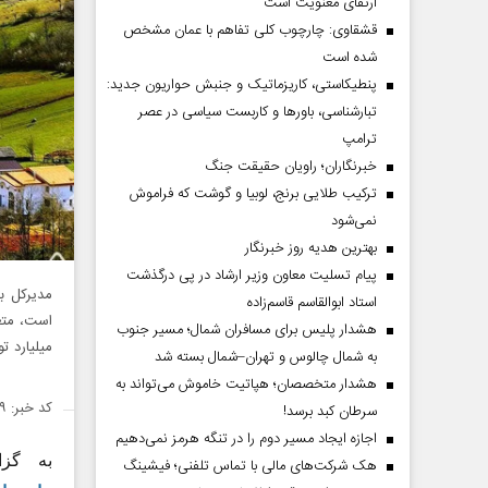
ارتقای معنویت است
قشقاوی: چارچوب کلی تفاهم با عمان مشخص
شده است
پنطیکاستی، کاریزماتیک و جنبش حواریون جدید:
تبارشناسی، باور‌ها و کاربست سیاسی در عصر
ترامپ
خبرنگاران؛ راویان حقیقت جنگ
ترکیب طلایی برنج، لوبیا و گوشت که فراموش
نمی‌شود
بهترین هدیه روز خبرنگار
پیام تسلیت معاون وزیر ارشاد در پی درگذشت
مدیرکل بن
استاد ابوالقاسم قاسم‌زاده
هشدار پلیس برای مسافران شمال؛ مسیر جنوب
میلیارد تو
به شمال چالوس و تهران–شمال بسته شد
هشدار متخصصان؛ هپاتیت خاموش می‌تواند به
کد خبر: ۱۴۳۵۸۷۹
سرطان کبد برسد!
اجازه ایجاد مسیر دوم را در تنگه هرمز نمی‌دهیم
به گز
هک شرکت‌های مالی با تماس تلفنی؛ فیشینگ