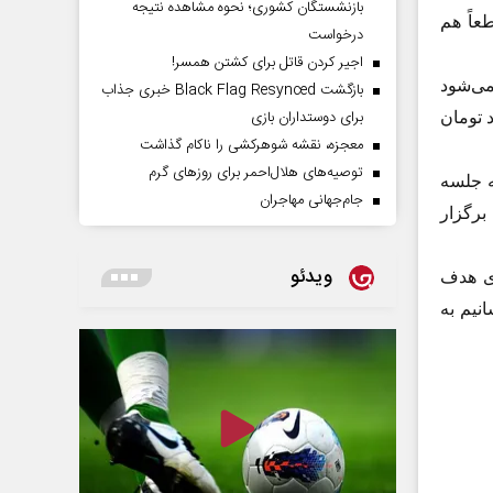
بازنشستگان کشوری؛ نحوه مشاهده نتیجه
ت و قطعاً هم
درخواست
اجیر کردن قاتل برای کشتن همسر!
می‌شود
بازگشت Black Flag Resynced خبری جذاب
برای دوستداران بازی
ه اهتمام دارد و حتما مبلغ ۱۰۰ میلیارد تومان
معجزه، نقشه شوهرکشی را ناکام گذاشت
توصیه‌های هلال‌احمر برای روز‌های گرم
ه جلسه
جام‌جهانی مهاجران
برگزار
ویدئو
ازندران بر این است که ۱۰۰ روستای هدف
نیم به