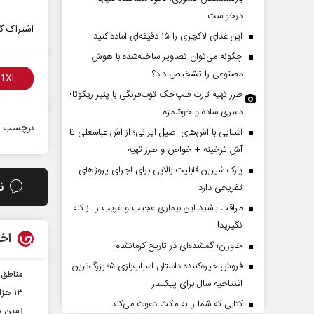
درخواست
اشتراک گذ
این غذای لاکچری را ۱۵ دقیقه‌ای آماده کنید
چگونه می‌توان تصاویر ساخته‌شده با هوش
مصنوعی را تشخیص داد؟
طرز تهیه تارت فلپ‌جک توت‌فرنگی با پنیر ریکوتا؛
دسری ساده و خوشمزه
برچسب ه
آشنایی با آش‌های اصیل ایرانی؛ از آش عباسعلی تا
چرایی عقب‌نشینی ترامپ؟
پشت‌پرده تهدیدات کوت
آش ترخینه + خواص و طرز تهیه
ادعا‌های خلاف واقع آمریک
پارک شیرین قابلیت‌ بالایی برای اجرای پروژهای
ن
تفریحی دارد
الله جوانی - تحلیلگر مسائل سیاسی
عباس سلیمی‌نمین - تحلیلگر مسائل 
مراقب باشید این بیماری عجیب و غریب را از کنه
نگیرید!
اخب
خاوران؛ گمشده‌ای در تاریخ کرمانشاه
فروش خیره‌کننده داستان اسباب‌بازی ۵؛ بزرگ‌ترین
مناطق 
افتتاحیه سال برای پیکسار
۱۳ هزار واحد مسکن روستایی در مازندران احداث شد
کتابی که شما را به مکث دعوت می‌کند
زمین ه