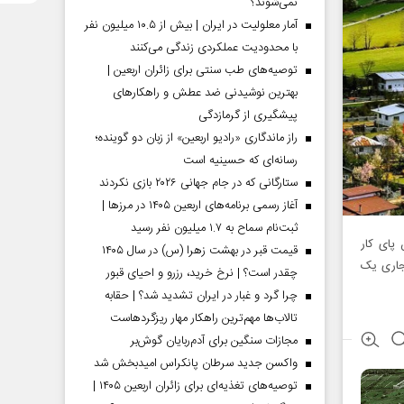
نمی‌شوند؟
آمار معلولیت در ایران | بیش از ۱۰.۵ میلیون نفر
با محدودیت عملکردی زندگی می‌کنند
توصیه‌های طب سنتی برای زائران اربعین |
بهترین نوشیدنی ضد عطش و راهکارهای
پیشگیری از گرمازدگی
راز ماندگاری «رادیو اربعین» از زبان دو گوینده؛
رسانه‌ای که حسینیه است
ستارگانی که در جام جهانی ۲۰۲۶ بازی نکردند
آغاز رسمی برنامه‌های اربعین ۱۴۰۵ در مرز‌ها |
ثبت‌نام سماح به ۱.۷ میلیون نفر رسید
 پای کار
قیمت قبر در بهشت زهرا (س) در سال ۱۴۰۵
ن سالجاری یک
چقدر است؟ | نرخ خرید، رزرو و احیای قبور
چرا گرد و غبار در ایران تشدید شد؟ | حقابه
تالاب‌ها مهم‌ترین راهکار مهار ریزگردهاست
مجازات سنگین برای آدم‌ربایان گوش‌بر
واکسن جدید سرطان پانکراس امیدبخش شد
توصیه‌های تغذیه‌ای برای زائران اربعین ۱۴۰۵ |