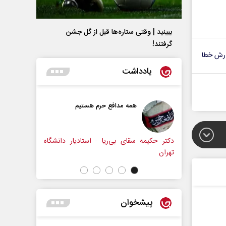
ببینید | وقتی ستاره‌ها قبل از گل جشن
گرفتند!
رش خطا
یادداشت
همه مدافع حرم هستیم
حکایت یک تاریخ و دو زندگی
نرگس خانعلی‌زاده - روزنامه‌نگا
قای بی‌ریا - استادیار دانشگاه
پیشخوان