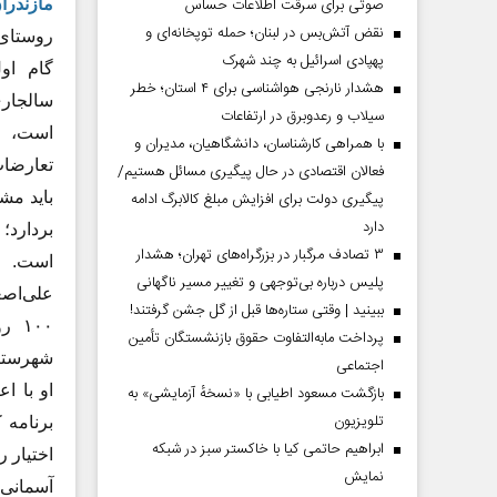
صوتی برای سرقت اطلاعات حساس
مازندرا
نقض آتش‌بس در لبنان؛ حمله توپخانه‌ای و
روستای 
پهپادی اسرائیل به چند شهرک
هشدار نارنجی هواشناسی برای ۴ استان؛ خطر
سالجا
سیلاب و رعدوبرق در ارتفاعات
است، گ
با همراهی کارشناسان، دانشگاهیان، مدیران و
تعارضات
فعالان اقتصادی در حال پیگیری مسائل هستیم/
پیگیری دولت برای افزایش مبلغ کالابرگ ادامه
باید مش
دارد
بردارد؛
۳ تصادف مرگبار در بزرگراه‌های تهران؛ هشدار
است.
پلیس درباره بی‌توجهی و تغییر مسیر ناگهانی
علی‌اصغ
ببینید | وقتی ستاره‌ها قبل از گل جشن گرفتند!
پرداخت مابه‌التفاوت حقوق بازنشستگان تأمین
شهرستان
اجتماعی
بازگشت مسعود اطیابی با «نسخهٔ آزمایشی» به
تلویزیون
برنامه 
ابراهیم حاتمی کیا با خاکستر سبز در شبکه
اختیار 
نمایش