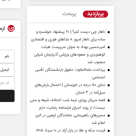
پربازدید
پربحث
ارس
ناهار چی درست کنم؟ | ۲۰ پیشنهاد خوشمزه و
ساده برای ناهار امروز + غذاهای فوری و اقتصادی
امیرحسین بهداد به عنوان سرپرست هیئت
کوهنوردی و صعودهای ورزشی آذربایجان شرقی
منصوب شد
پرداخت مابه‌التفاوت حقوق بازنشستگان تأمین
اجتماعی
مردادماه
صفحات نخست روزنامه ها‌ی‌سه‌شنبه ۶ مردادماه
صفحات
دمای ۵۰ درجه در خوزستان | احتمال بارش‌های
سیل‌آسا در ۳ استان
قصه سریال رویای نیمه شب اختلاف شیعه و سنی
نیست/ از روند اجرای فیلمنامه رضایت دارم
مسیر‌های راهپیمایی جاماندگان اربعین در البرز
اعلام شد
قیمت سکه و طلا در بازار آزاد در ۱۰ مرداد ۱۴۰۵