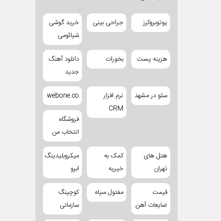
یوتوبروکرز
جراحی بینی
خرید گوشی
شیائومی
هزینه پست
بخورات
دانلود آهنگ
جدید
سئو در مشهد
نرم افزار
webone.co
CRM
فروشگاه
انتخاب من
هتل های
کمک به
میکروبلیدینگ
تهران
خیریه
ابرو
قیمت
مفتول سیاه
کوچینگ
ضایعات آهن
سازمانی