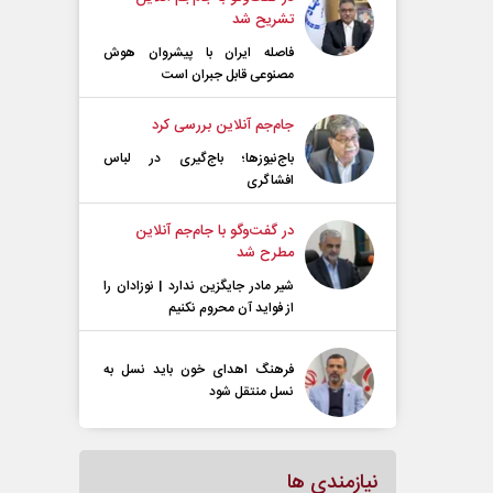
تشریح شد
فاصله ایران با پیشرو‌ان هوش
مصنوعی قابل جبران است
جام‌جم آنلاین بررسی کرد
باج‌نیوزها؛ باج‌گیری در لباس
افشاگری
در گفت‌و‌گو با جام‌جم آنلاین
مطرح شد
شیر مادر جایگزین ندارد | نوزادان را
از فواید آن محروم نکنیم
فرهنگ اهدای خون باید نسل به
نسل منتقل شود
نیازمندی ها