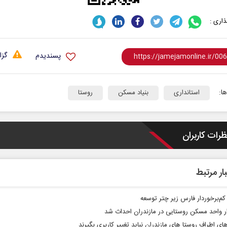
اری :
گزا
پسندیدم
ا:
استانداری
بنیاد مسکن
روستا
اه‏‌مدت و
اربعین نماد مقاومت در برابر
ا
استکبار‌
ظرات کاربران
سیاسی
رحمت‌الله نوروزی - عضو کمیسیون اجتماعی
دکتر حکیمه س
مجلس
تهران
ار مرتبط
کم‌برخوردار فارس زیر چتر توسعه
ای اطراف روستا های مازندران نباید تغییر کاربری بگیرند