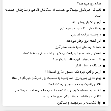
هشداری می‌دهند؟
قالیباف: خبرنگاران رزمندگانی هستند که سنگرشان آگاهی و سلاح‌شان حقیقت
است
آزمون دشوار پیمان مکه
وقوع دمای ۴۹ درجه در خوزستان
«روحینا» در قاب نمایش
این قطعه بوی وطن می‌دهد
حملات رسانه‌ای علیه شبکه سحر آذری
تشکر از «زمانه» و درخواست پخش مجدد «صبح جمعه با شما»
اگر روح می‌بینید این مطلب را بخوانید!
میانکاله در میان آتش
ارزش واقعی مهره یک میلیون دلاری استقلال!
پیام معاون برون‌مرزی صداوسیما به مناسبت روز خبرنگار؛ خبرنگار در نقطه
تلاقی واقعیت و افکار عمومی ایستاده است
اعتراف رسانه‌های خارجی به شکست ترامپ حاصل مجاهدت رسانه‌های
انقلابی در مقابله با دروغ پراکنی‌های دشمنان است
آوار شکست بر سر موساد و پنتاگون