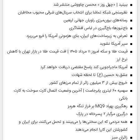
ببینید | «چهل روز » محسن چاووشی منتشر شد
نظرسنجی شبکه تماشا برای انتخاب سریال‌های شرقی محبوب مخاطبان
رسانه‌های برون‌مرزی راویان جهانی اربعین
باج‌نیوزها؛ باج‌گیری در لباس افشاگری
تعرض به زیرساخت‌های ایران، بنای هژمونی آمریکا را فرو می‌ریزد
سپر آمریکا نشوید
قیمت طلا و سکه امروز ۱۱ مرداد ۱۴۰۵ | افت قیمت طلا در بازار تهران با کاهش
نرخ ارز
آمریکا ماجراجویی کند پاسخ مقتضی دریافت خواهد کرد
عشق به حسین (ع) تا لحظه شهادت
خروج بیش از ۳ میلیون زائر از تمام مرز‌های کشور
سهمیه ۶۰ لیتری پابرجاست | آخرین وضعیت اتصال کارت سوخت به کارت
بانکی
رهگیری پهپاد MQ9 بر فراز تنگه هرمز
درگیری مرگبار ۲ پسرخاله در پارک
همه مردمی که این سختی‌ها را می‌بینند و تحمل می‌کنند، برای ایران و
کشورشان این کاررا انجام می‌دهند
‌زائران سبز