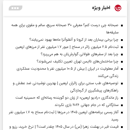
اخبار ویژه
صبحانه چی درست کنم؟ معرفی ۳۰ صبحانه سریع، سالم و مقوی برای همه
سلیقه‌ها
چرا برخی بیماران بعد از کرونا و آنفلوآنزا ماه‌ها بهبود نمی‌یابند؟
ثبت‌نام ۲.۵ میلیون زائر در سماح | عبور ۱.۷ میلیون نفر از مرز‌های اربعین
چرا بعد از سفرهای طولانی گوارش‌تان به هم می‌ریزد؟
چرا ساختمان‌های ناایمن تهران تعیین تکلیف نمی‌شوند؟
آمار معلولیت در ایران | بیش از ۱۰.۵ میلیون نفر با محدودیت عملکردی
زندگی می‌کنند
توصیه‌های طب سنتی برای زائران اربعین | بهترین نوشیدنی ضد عطش و
راهکارهای پیشگیری از گرمازدگی
راز ماندگاری «رادیو اربعین» از زبان دو گوینده؛ رسانه‌ای که حسینیه است
ستارگانی که در جام جهانی ۲۰۲۶ بازی نکردند
آغاز رسمی برنامه‌های اربعین ۱۴۰۵ در مرز‌ها | ثبت‌نام سماح به ۱.۷ میلیون نفر
رسید
قیمت قبر در بهشت زهرا (س) در سال ۱۴۰۵ چقدر است؟ | نرخ خرید، رزرو و