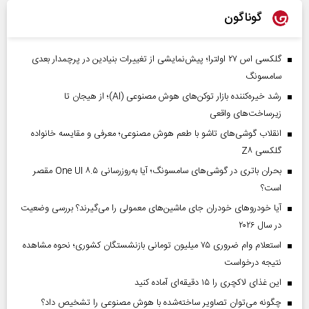
گوناگون
گلکسی اس ۲۷ اولترا؛ پیش‌نمایشی از تغییرات بنیادین در پرچمدار بعدی
سامسونگ
رشد خیره‌کننده بازار توکن‌های هوش مصنوعی (AI)؛ از هیجان تا
زیرساخت‌های واقعی
انقلاب گوشی‌های تاشو‌ با طعم هوش مصنوعی؛ معرفی و مقایسه خانواده
گلکسی Z۸
بحران باتری در گوشی‌های سامسونگ؛ آیا به‌روزرسانی One UI ۸.۵ مقصر
است؟
آیا خودروهای خودران جای ماشین‌های معمولی را می‌گیرند؟ بررسی وضعیت
در سال ۲۰۲۶
استعلام وام ضروری ۷۵ میلیون تومانی بازنشستگان کشوری؛ نحوه مشاهده
نتیجه درخواست
این غذای لاکچری را ۱۵ دقیقه‌ای آماده کنید
چگونه می‌توان تصاویر ساخته‌شده با هوش مصنوعی را تشخیص داد؟