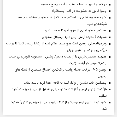
در کمین تروریست‌ها هستیم و آماده پاسخ قاطعیم
پاسخ قانون به خشونت در قاب اینستاگرام
آخر هفته چه فیلمی ببینیم؟ فهرست کامل فیلم‌های پنجشنبه و جمعه
شبکه‌های سیما
لغو تحریم‌های ایران از سوی آمریکا صحت ندارد
عملیات گسترده ارتش یمن علیه نیروهای سعودی
ویژه‌برنامه‌های اربعین شبکه‌های سیما اعلام شد؛ از ارتباط زنده با کربلا تا روایت
بزرگ‌ترین اجتماع معنوی جهان
هنرمند منحصر‌به‌فردی را از دست دادیم/ پخش ۲ مجموعه تلویزیونی جدید
زنده‌یاد عبدی در آینده نزدیک
اربعین ۱۴۰۵ در قاب صدا؛ روایت بزرگ‌ترین اجتماع شیعیان از شبکه‌های
رادیویی
پزشکیان: باید دشمن را وادار کنیم به آنچه امضا کرده پایبند بماند
بازگشت زائران اربعین آغاز شد؛ ۱۰ توصیه‌ای که قبل از عبور از مرز حتماً باید
بدانید
رکورد تردد زائران اربعین؛ بیش از ۴.۳ میلیون عبور از مرزهای شش‌گانه ثبت
شد