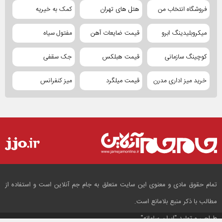
فروشگاه انتخاب من
هتل های تهران
کمک به خیریه
میکروبلیدینگ ابرو
قیمت ضایعات آهن
مفتول سیاه
کوچینگ سازمانی
قیمت هبلکس
جک سقفی
خرید میز اداری مدرن
قیمت میلگرد
میز کنفرانس
تمام حقوق مادی و معنوی این سایت متعلق به جام جم آنلاین است و استفاده از
مطالب با ذکر منبع بلامانع است.
طراحی و تولید
"ایران سامانه"