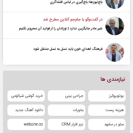
باج‌نیوزها؛ باج‌گیری در لباس افشاگری
در گفت‌و‌گو با جام‌جم آنلاین مطرح شد
شیر مادر جایگزین ندارد | نوزادان را از فواید آن محروم نکنیم
فرهنگ اهدای خون باید نسل به نسل منتقل شود
نیازمندی ها
یوتوبروکرز
جراحی بینی
خرید گوشی شیائومی
هزینه پست
بخورات
دانلود آهنگ جدید
سئو در مشهد
نرم افزار CRM
webone.co