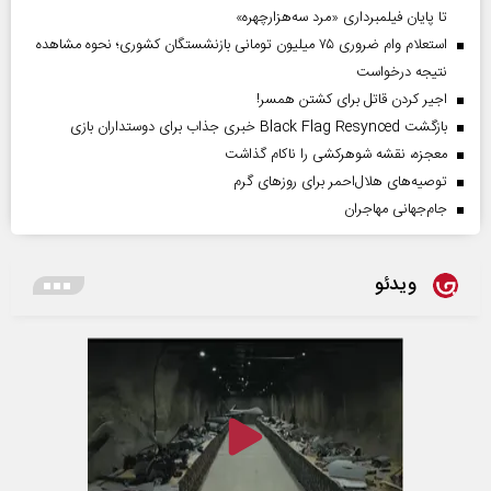
تا پایان فیلمبرداری «مرد سه‌هزارچهره»
استعلام وام ضروری ۷۵ میلیون تومانی بازنشستگان کشوری؛ نحوه مشاهده
نتیجه درخواست
اجیر کردن قاتل برای کشتن همسر!
بازگشت Black Flag Resynced خبری جذاب برای دوستداران بازی
معجزه، نقشه شوهرکشی را ناکام گذاشت
توصیه‌های هلال‌احمر برای روز‌های گرم
جام‌جهانی مهاجران
ویدئو