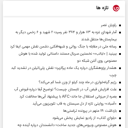
تازه ها
راویان نصر
آمار شهدای غزه به ۷۳ هزار و ۳۸۴ نفر رسید؛ ۲ شهید و ۶ زخمی دیگر به
بیمارستان‌ها منتقل شدند
رسانه ملی در مقابله با جنگ روانی و شبهه‌افکنی دشمن نقش مهمی ایفا کرد
ببینید | «لبالب»؛ نخستین سریال مستند داستانی تولید شده با هوش
مصنوعی روی آنتن شبکه دو
هشدار پژوهشگران درباره یک ماده پرکاربرد؛ نقش پلی‌اتیلن در تشدید کبد
چرب
رژیم گیاه‌خواری در ماه چند کیلو از وزن شما کم می‌کند؟
علت افزایش قبض آب در تابستان چیست؟ توضیح آبفا درباره قبوض آب
بصره از میزبانی استقلال جا ماند؛ AFC با پیشنهاد آبی‌ها مخالفت کرد
«آسباد»؛ روایتی تازه از دل سیستان به قاب تلویزیون می‌آید
بازداشت ۲۸ متهم در پرونده تراستی‌ها
«بلواي کذاب» از رادیو نمایش پخش می‌شود
هوش مصنوعی ویروس‌های جدید ساخت؛ دانشمندان درباره آینده چه