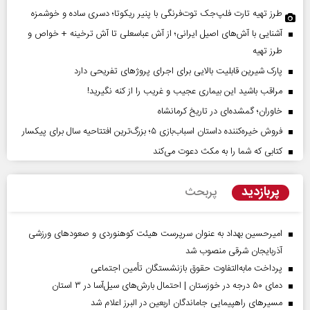
طرز تهیه تارت فلپ‌جک توت‌فرنگی با پنیر ریکوتا؛ دسری ساده و خوشمزه
آشنایی با آش‌های اصیل ایرانی؛ از آش عباسعلی تا آش ترخینه + خواص و
طرز تهیه
پارک شیرین قابلیت‌ بالایی برای اجرای پروژهای تفریحی دارد
مراقب باشید این بیماری عجیب و غریب را از کنه نگیرید!
خاوران؛ گمشده‌ای در تاریخ کرمانشاه
فروش خیره‌کننده داستان اسباب‌بازی ۵؛ بزرگ‌ترین افتتاحیه سال برای پیکسار
کتابی که شما را به مکث دعوت می‌کند
پربازدید
پربحث
امیرحسین بهداد به عنوان سرپرست هیئت کوهنوردی و صعودهای ورزشی
آذربایجان شرقی منصوب شد
پرداخت مابه‌التفاوت حقوق بازنشستگان تأمین اجتماعی
دمای ۵۰ درجه در خوزستان | احتمال بارش‌های سیل‌آسا در ۳ استان
مسیر‌های راهپیمایی جاماندگان اربعین در البرز اعلام شد