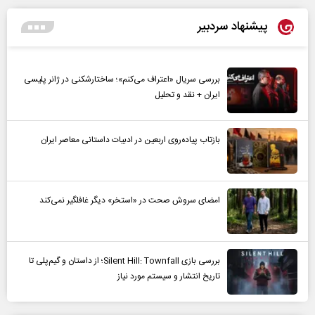
پیشنهاد سردبیر
بررسی سریال «اعتراف می‌کنم»؛ ساختارشکنی در ژانر پلیسی
ایران + نقد و تحلیل
بازتاب پیاده‌روی اربعین در ادبیات داستانی معاصر ایران
امضای سروش صحت در «استخر» دیگر غافلگیر نمی‌کند
بررسی بازی Silent Hill: Townfall؛ از داستان و گیم‌پلی تا
تاریخ انتشار و سیستم مورد نیاز