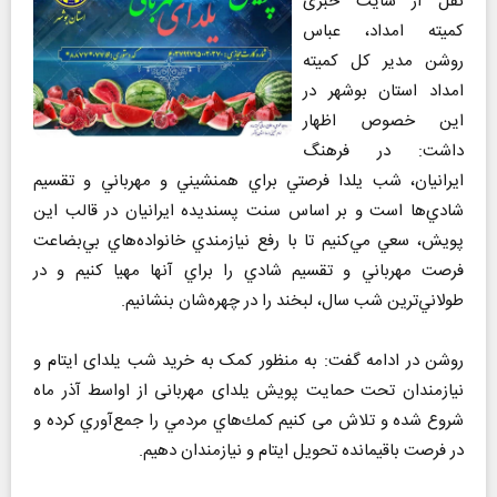
نقل از سایت خبری
كميته امداد، عباس
روشن مدیر کل کمیته
امداد استان بوشهر در
این خصوص اظهار
داشت: در فرهنگ
ايرانيان، شب يلدا فرصتي براي همنشيني و مهرباني و تقسيم
شادي‌ها است و بر اساس سنت پسنديده ايرانيان در قالب اين
پويش، سعي مي‌كنيم تا با رفع نيازمندي خانواده‌هاي بي‌بضاعت
فرصت مهرباني و تقسيم شادي را براي آنها مهيا كنيم و در
طولاني‌ترين شب سال، لبخند را در چهره‌شان بنشانيم.
روشن در ادامه گفت: به منظور کمک به خرید شب یلدای ایتام و
نیازمندان تحت حمایت پويش یلدای مهربانی از اواسط آذر ماه
شروع شده و تلاش می کنیم كمك‌هاي مردمي را جمع‌آوري كرده و
در فرصت باقيمانده تحويل ايتام و نيازمندان دهيم.