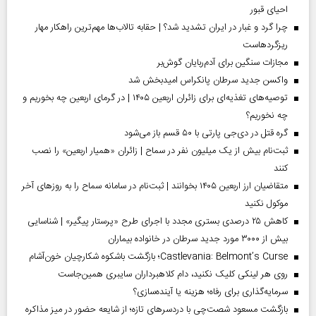
احیای قبور
چرا گرد و غبار در ایران تشدید شد؟ | حقابه تالاب‌ها مهم‌ترین راهکار مهار
ریزگردهاست
مجازات سنگین برای آدم‌ربایان گوش‌بر
واکسن جدید سرطان پانکراس امیدبخش شد
توصیه‌های تغذیه‌ای برای زائران اربعین ۱۴۰۵ | در گرمای اربعین چه بخوریم و
چه نخوریم؟
گره قتل در دی‌جی پارتی با ۵۰ قسم باز می‌شود
ثبت‌نام بیش از یک میلیون نفر در سماح | زائران «همیار اربعین» را نصب
کنند
متقاضیان ارز اربعین ۱۴۰۵ بخوانند | ثبت‌نام در سامانه سماح را به روز‌های آخر
موکول نکنید
کاهش ۲۵ درصدی بستری مجدد با اجرای طرح «پرستار پیگیر» | شناسایی
بیش از ۳۰۰۰ مورد جدید سرطان در خانواده بیماران
Castlevania: Belmont’s Curse؛ بازگشت باشکوه شکارچیان خون‌آشام
روی هر لینکی کلیک نکنید، دام کلاهبرداران سایبری همین‌جاست
سرمایه‌گذاری برای رفاه؛ هزینه یا آینده‌سازی؟
بازگشت مسعود شصت‌چی با دردسر‌های تازه؛ از شایعه حضور در میز مذاکره