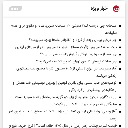
اخبار ویژه
صبحانه چی درست کنم؟ معرفی ۳۰ صبحانه سریع، سالم و مقوی برای همه
سلیقه‌ها
چرا برخی بیماران بعد از کرونا و آنفلوآنزا ماه‌ها بهبود نمی‌یابند؟
ثبت‌نام ۲.۵ میلیون زائر در سماح | عبور ۱.۷ میلیون نفر از مرز‌های اربعین
چرا بعد از سفرهای طولانی گوارش‌تان به هم می‌ریزد؟
چرا ساختمان‌های ناایمن تهران تعیین تکلیف نمی‌شوند؟
آمار معلولیت در ایران | بیش از ۱۰.۵ میلیون نفر با محدودیت عملکردی
زندگی می‌کنند
توصیه‌های طب سنتی برای زائران اربعین | بهترین نوشیدنی ضد عطش و
راهکارهای پیشگیری از گرمازدگی
راز ماندگاری «رادیو اربعین» از زبان دو گوینده؛ رسانه‌ای که حسینیه است
ستارگانی که در جام جهانی ۲۰۲۶ بازی نکردند
آغاز رسمی برنامه‌های اربعین ۱۴۰۵ در مرز‌ها | ثبت‌نام سماح به ۱.۷ میلیون نفر
رسید
قیمت قبر در بهشت زهرا (س) در سال ۱۴۰۵ چقدر است؟ | نرخ خرید، رزرو و