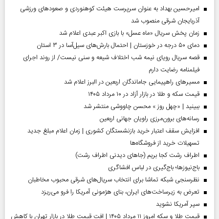
امیرحسین بهداد به عنوان سرپرست هیئت کوهنوردی و صعودهای ورزشی
آذربایجان شرقی منصوب شد
زمان پخش سریال «ماه عسل» با بازی اکبر عبدی اعلام شد
دمای ۵۰ درجه در خوزستان | احتمال بارش‌های سیل‌آسا در ۳ استان
قصه سریال رویای نیمه شب اختلاف شیعه و سنی نیست/ از روند اجرای
فیلمنامه رضایت دارم
مسیر‌های راهپیمایی جاماندگان اربعین در البرز اعلام شد
قیمت سکه و طلا در بازار آزاد در ۱۰ مرداد ۱۴۰۵
ببینید | «چهل روز » محسن چاووشی منتشر شد
رسانه‌های برون‌مرزی راویان جهانی اربعین
افزایش سقف اعتبار خرید بازنشستگان کشوری | زمان اعلام مبلغ جدید
تسهیلات خرید از فروشگاه‌ها
اطراف رشت کجا بریم (جاهای دیدنی اطراف رشت)
باج‌نیوزها؛ باج‌گیری در لباس افشاگری
نظرسنجی شبکه تماشا برای انتخاب سریال‌های شرقی محبوب مخاطبان
تعرض به زیرساخت‌های ایران، بنای هژمونی آمریکا را فرو می‌ریزد
سپر آمریکا نشوید
قیمت طلا و سکه امروز ۱۱ مرداد ۱۴۰۵ | افت قیمت طلا در بازار تهران با کاهش