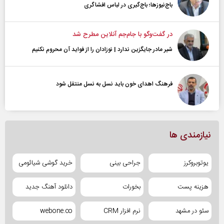
باج‌نیوزها؛ باج‌گیری در لباس افشاگری
در گفت‌و‌گو با جام‌جم آنلاین مطرح شد
شیر مادر جایگزین ندارد | نوزادان را از فواید آن محروم نکنیم
فرهنگ اهدای خون باید نسل به نسل منتقل شود
نیازمندی ها
یوتوبروکرز
جراحی بینی
خرید گوشی شیائومی
هزینه پست
بخورات
دانلود آهنگ جدید
سئو در مشهد
نرم افزار CRM
webone.co