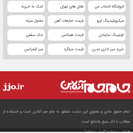
فروشگاه انتخاب من
هتل های تهران
کمک به خیریه
میکروبلیدینگ ابرو
قیمت ضایعات آهن
مفتول سیاه
کوچینگ سازمانی
قیمت هبلکس
جک سقفی
خرید میز اداری مدرن
قیمت میلگرد
میز کنفرانس
تمام حقوق مادی و معنوی این سایت متعلق به جام جم آنلاین است و استفاده از
مطالب با ذکر منبع بلامانع است.
طراحی و تولید
"ایران سامانه"