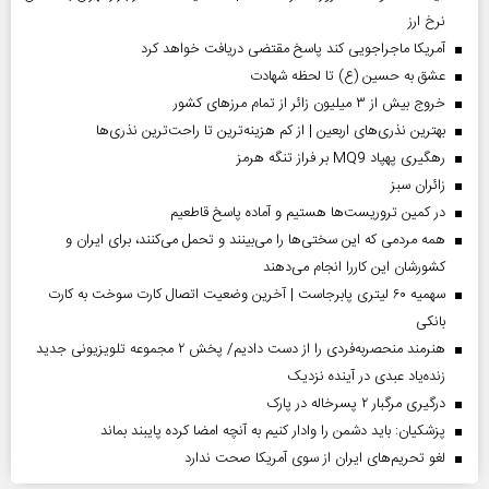
نرخ ارز
آمریکا ماجراجویی کند پاسخ مقتضی دریافت خواهد کرد
عشق به حسین (ع) تا لحظه شهادت
خروج بیش از ۳ میلیون زائر از تمام مرز‌های کشور
بهترین نذری‌های اربعین | از کم هزینه‌ترین تا راحت‌ترین نذری‌ها
رهگیری پهپاد MQ9 بر فراز تنگه هرمز
‌زائران سبز
در کمین تروریست‌ها هستیم و آماده پاسخ قاطعیم
همه مردمی که این سختی‌ها را می‌بینند و تحمل می‌کنند، برای ایران و
کشورشان این کاررا انجام می‌دهند
سهمیه ۶۰ لیتری پابرجاست | آخرین وضعیت اتصال کارت سوخت به کارت
بانکی
هنرمند منحصر‌به‌فردی را از دست دادیم/ پخش ۲ مجموعه تلویزیونی جدید
زنده‌یاد عبدی در آینده نزدیک
درگیری مرگبار ۲ پسرخاله در پارک
پزشکیان: باید دشمن را وادار کنیم به آنچه امضا کرده پایبند بماند
لغو تحریم‌های ایران از سوی آمریکا صحت ندارد