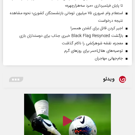
تا پایان فیلمبرداری «مرد سه‌هزارچهره»
استعلام وام ضروری ۷۵ میلیون تومانی بازنشستگان کشوری؛ نحوه مشاهده
نتیجه درخواست
اجیر کردن قاتل برای کشتن همسر!
بازگشت Black Flag Resynced خبری جذاب برای دوستداران بازی
معجزه، نقشه شوهرکشی را ناکام گذاشت
توصیه‌های هلال‌احمر برای روز‌های گرم
جام‌جهانی مهاجران
ویدئو