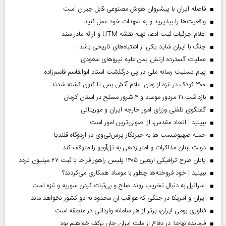
فاصله ایران با پیشرو‌ان هوش مصنوعی قابل جبران است
واقعیت‌ها را بپذیرید و به تعهدات خود عمل کنید
اعلام جزئیات ثبت ادعا، تهیه نقشه UTM و ارائه مادر سند
جنگ با ایران شاید یکی از اشتباه‌های تاریخی باشد
عملیات گسترده ارتش یمن علیه نیروهای سعودی
پیام تسلیت رسانه ملی در پی درگذشت استاد ابوالقاسم قاسم‌زاده
۳۰۰ کودک در غزه از زمان اعلام آتش بس تا کنون کشته شدند
بازداشت ۲۱ مزدور موساد و ۴ شرور مسلح در استان کرمان
گفتگوی تلفنی وزرای امور خارجه ایران و موریتانی
ببینید | اتحاد مقدس، از اصولی‌ترین امور است
حمله صهیونیست ها به خبرنگار پرس‌تی‌وی در اردوگاه قلندیا
دولت لبنان مذاکرات و امتیازدهی به تل‌آویو را متوقف کند
پایان طرح ترافیکی اربعین ۱۴۰۵ پلیس راهور فراجا با ثبت ۶۷ میلیون تردد
ببینید | خود فروخته‌ها چطور با موساد همکاری می‌کردند؟
اسرائیل به دنبال تخریب روند صلح و بی‌ثبات کردن سوریه و غزه است
ایران و آمریکا در جنگی که عواقب آن محدود به دو کشور نخواهد ماند
فناوری بومی ایران، برتر از هر سامانه وارداتی در منطقه است
فرمانده نهاجا: در دفاع از ملت ایران جان برکف خواهیم بود