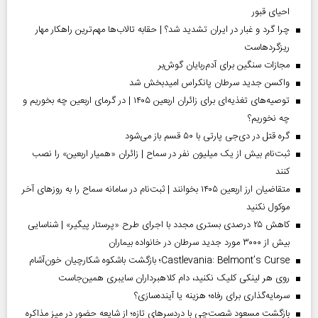
احیای قبور
چرا گرد و غبار در ایران تشدید شد؟ | حقابه تالاب‌ها مهم‌ترین راهکار مهار
ریزگردهاست
مجازات سنگین برای آدم‌ربایان گوش‌بر
واکسن جدید سرطان پانکراس امیدبخش شد
توصیه‌های تغذیه‌ای برای زائران اربعین ۱۴۰۵ | در گرمای اربعین چه بخوریم و
چه نخوریم؟
گره قتل در دی‌جی پارتی با ۵۰ قسم باز می‌شود
ثبت‌نام بیش از یک میلیون نفر در سماح | زائران «همیار اربعین» را نصب
کنند
متقاضیان ارز اربعین ۱۴۰۵ بخوانند | ثبت‌نام در سامانه سماح را به روز‌های آخر
موکول نکنید
کاهش ۲۵ درصدی بستری مجدد با اجرای طرح «پرستار پیگیر» | شناسایی
بیش از ۳۰۰۰ مورد جدید سرطان در خانواده بیماران
Castlevania: Belmont’s Curse؛ بازگشت باشکوه شکارچیان خون‌آشام
روی هر لینکی کلیک نکنید، دام کلاهبرداران سایبری همین‌جاست
سرمایه‌گذاری برای رفاه؛ هزینه یا آینده‌سازی؟
بازگشت مسعود شصت‌چی با دردسر‌های تازه؛ از شایعه حضور در میز مذاکره