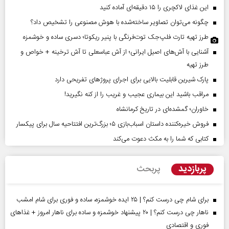
این غذای لاکچری را ۱۵ دقیقه‌ای آماده کنید
چگونه می‌توان تصاویر ساخته‌شده با هوش مصنوعی را تشخیص داد؟
طرز تهیه تارت فلپ‌جک توت‌فرنگی با پنیر ریکوتا؛ دسری ساده و خوشمزه
آشنایی با آش‌های اصیل ایرانی؛ از آش عباسعلی تا آش ترخینه + خواص و
طرز تهیه
پارک شیرین قابلیت‌ بالایی برای اجرای پروژهای تفریحی دارد
مراقب باشید این بیماری عجیب و غریب را از کنه نگیرید!
خاوران؛ گمشده‌ای در تاریخ کرمانشاه
فروش خیره‌کننده داستان اسباب‌بازی ۵؛ بزرگ‌ترین افتتاحیه سال برای پیکسار
کتابی که شما را به مکث دعوت می‌کند
پربازدید
پربحث
برای شام چی درست کنم؟ | ۲۵ ایده خوشمزه، ساده و فوری برای شام امشب
ناهار چی درست کنم؟ | ۲۰ پیشنهاد خوشمزه و ساده برای ناهار امروز + غذاهای
فوری و اقتصادی