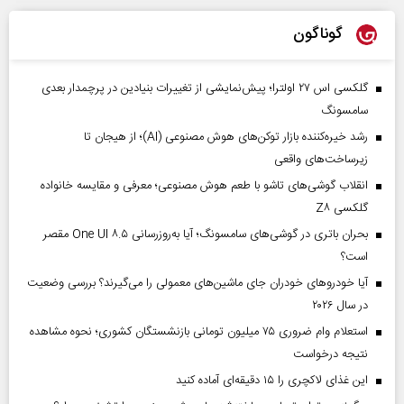
گوناگون
گلکسی اس ۲۷ اولترا؛ پیش‌نمایشی از تغییرات بنیادین در پرچمدار بعدی
سامسونگ
رشد خیره‌کننده بازار توکن‌های هوش مصنوعی (AI)؛ از هیجان تا
زیرساخت‌های واقعی
انقلاب گوشی‌های تاشو‌ با طعم هوش مصنوعی؛ معرفی و مقایسه خانواده
گلکسی Z۸
بحران باتری در گوشی‌های سامسونگ؛ آیا به‌روزرسانی One UI ۸.۵ مقصر
است؟
آیا خودروهای خودران جای ماشین‌های معمولی را می‌گیرند؟ بررسی وضعیت
در سال ۲۰۲۶
استعلام وام ضروری ۷۵ میلیون تومانی بازنشستگان کشوری؛ نحوه مشاهده
نتیجه درخواست
این غذای لاکچری را ۱۵ دقیقه‌ای آماده کنید