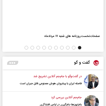
صفحات‌نخست‌روزنامه ها‌ی شنبه ۱۷ مردادماه
گفت و گو
در گفت‌و‌گو با جام‌جم آنلاین تشریح شد
فاصله ایران با پیشرو‌ان هوش مصنوعی قابل جبران است
جام‌جم آنلاین بررسی کرد
باج‌نیوزها؛ باج‌گیری در لباس افشاگری