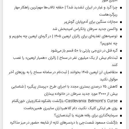
احیای قبور
چرا گرد و غبار در ایران تشدید شد؟ | حقابه تالاب‌ها مهم‌ترین راهکار مهار
ریزگردهاست
مجازات سنگین برای آدم‌ربایان گوش‌بر
واکسن جدید سرطان پانکراس امیدبخش شد
توصیه‌های تغذیه‌ای برای زائران اربعین ۱۴۰۵ | در گرمای اربعین چه بخوریم و
چه نخوریم؟
گره قتل در دی‌جی پارتی با ۵۰ قسم باز می‌شود
ثبت‌نام بیش از یک میلیون نفر در سماح | زائران «همیار اربعین» را نصب
کنند
متقاضیان ارز اربعین ۱۴۰۵ بخوانند | ثبت‌نام در سامانه سماح را به روز‌های آخر
موکول نکنید
کاهش ۲۵ درصدی بستری مجدد با اجرای طرح «پرستار پیگیر» | شناسایی
بیش از ۳۰۰۰ مورد جدید سرطان در خانواده بیماران
Castlevania: Belmont’s Curse؛ بازگشت باشکوه شکارچیان خون‌آشام
روی هر لینکی کلیک نکنید، دام کلاهبرداران سایبری همین‌جاست
سرمایه‌گذاری برای رفاه؛ هزینه یا آینده‌سازی؟
بازگشت مسعود شصت‌چی با دردسر‌های تازه؛ از شایعه حضور در میز مذاکره