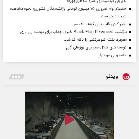
تا پایان فیلمبرداری «مرد سه‌هزارچهره»
استعلام وام ضروری ۷۵ میلیون تومانی بازنشستگان کشوری؛ نحوه مشاهده
نتیجه درخواست
اجیر کردن قاتل برای کشتن همسر!
بازگشت Black Flag Resynced خبری جذاب برای دوستداران بازی
معجزه، نقشه شوهرکشی را ناکام گذاشت
توصیه‌های هلال‌احمر برای روز‌های گرم
جام‌جهانی مهاجران
ویدئو