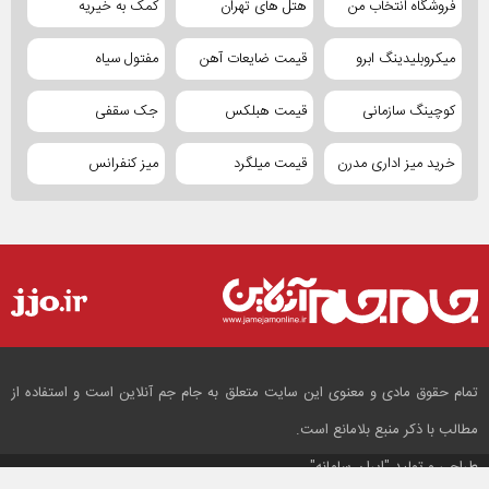
فروشگاه انتخاب من
هتل های تهران
کمک به خیریه
میکروبلیدینگ ابرو
قیمت ضایعات آهن
مفتول سیاه
کوچینگ سازمانی
قیمت هبلکس
جک سقفی
خرید میز اداری مدرن
قیمت میلگرد
میز کنفرانس
تمام حقوق مادی و معنوی این سایت متعلق به جام جم آنلاین است و استفاده از
مطالب با ذکر منبع بلامانع است.
طراحی و تولید
"ایران سامانه"