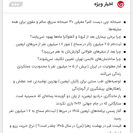
اخبار ویژه
صبحانه چی درست کنم؟ معرفی ۳۰ صبحانه سریع، سالم و مقوی برای همه
سلیقه‌ها
چرا برخی بیماران بعد از کرونا و آنفلوآنزا ماه‌ها بهبود نمی‌یابند؟
ثبت‌نام ۲.۵ میلیون زائر در سماح | عبور ۱.۷ میلیون نفر از مرز‌های اربعین
چرا بعد از سفرهای طولانی گوارش‌تان به هم می‌ریزد؟
چرا ساختمان‌های ناایمن تهران تعیین تکلیف نمی‌شوند؟
آمار معلولیت در ایران | بیش از ۱۰.۵ میلیون نفر با محدودیت عملکردی
زندگی می‌کنند
توصیه‌های طب سنتی برای زائران اربعین | بهترین نوشیدنی ضد عطش و
راهکارهای پیشگیری از گرمازدگی
راز ماندگاری «رادیو اربعین» از زبان دو گوینده؛ رسانه‌ای که حسینیه است
ستارگانی که در جام جهانی ۲۰۲۶ بازی نکردند
آغاز رسمی برنامه‌های اربعین ۱۴۰۵ در مرز‌ها | ثبت‌نام سماح به ۱.۷ میلیون نفر
رسید
قیمت قبر در بهشت زهرا (س) در سال ۱۴۰۵ چقدر است؟ | نرخ خرید، رزرو و