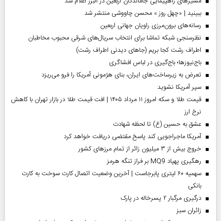
مسیر‌های راهپیمایی جاماندگان اربعین در البرز اعلام شد
ببینید | «چهل روز » محسن چاووشی منتشر شد
رسانه‌های برون‌مرزی راویان جهانی اربعین
نظرسنجی شبکه تماشا برای انتخاب سریال‌های شرقی محبوب مخاطبان
اطراف رشت کجا بریم (جاهای دیدنی اطراف رشت)
باج‌نیوزها؛ باج‌گیری در لباس افشاگری
تعرض به زیرساخت‌های ایران، بنای هژمونی آمریکا را فرو می‌ریزد
سپر آمریکا نشوید
قیمت طلا و سکه امروز ۱۱ مرداد ۱۴۰۵ | افت قیمت طلا در بازار تهران با کاهش
نرخ ارز
عشق به حسین (ع) تا لحظه شهادت
آمریکا ماجراجویی کند پاسخ مقتضی دریافت خواهد کرد
خروج بیش از ۳ میلیون زائر از تمام مرز‌های کشور
رهگیری پهپاد MQ9 بر فراز تنگه هرمز
سهمیه ۶۰ لیتری پابرجاست | آخرین وضعیت اتصال کارت سوخت به کارت
بانکی
درگیری مرگبار ۲ پسرخاله در پارک
‌زائران سبز