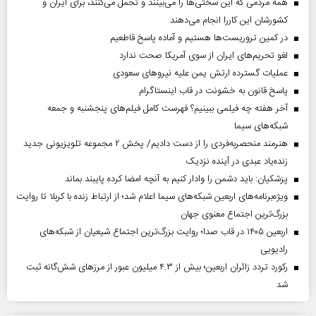
همه مردمی که این سختی‌ها را می‌بینند و تحمل می‌کنند، برای ایران و
کشورشان این کاررا انجام می‌دهند
در کمین تروریست‌ها هستیم و آماده پاسخ قاطعیم
لغو تحریم‌های ایران از سوی آمریکا صحت ندارد
عملیات گسترده ارتش یمن علیه نیروهای سعودی
پاسخ قانون به خشونت در قاب اینستاگرام
آخر هفته چه فیلمی ببینیم؟ فهرست کامل فیلم‌های پنجشنبه و جمعه
شبکه‌های سیما
هنرمند منحصر‌به‌فردی را از دست دادیم/ پخش ۲ مجموعه تلویزیونی جدید
زنده‌یاد عبدی در آینده نزدیک
پزشکیان: باید دشمن را وادار کنیم به آنچه امضا کرده پایبند بماند
ویژه‌برنامه‌های اربعین شبکه‌های سیما اعلام شد؛ از ارتباط زنده با کربلا تا روایت
بزرگ‌ترین اجتماع معنوی جهان
اربعین ۱۴۰۵ در قاب صدا؛ روایت بزرگ‌ترین اجتماع شیعیان از شبکه‌های
رادیویی
رکورد تردد زائران اربعین؛ بیش از ۴.۳ میلیون عبور از مرزهای شش‌گانه ثبت
شد