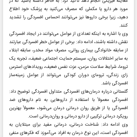
معاینه فیزیکی انجام دهد تاکید کرد: به خاطر داشته باشید که در
مورد هر دارو یا مکملی که مصرف می‌کنید به پزشک خود اطلاع
دهید، زیرا برخی دارو‌ها نیز می‌توانند احساس افسردگی را تشدید
کنند.
وی با اشاره به اینکه تعدادی از عوامل می‌توانند در ایجاد افسردگی
نقش داشته باشند، ادامه داد: برخی از عوامل خطر افسردگی عبارتند
از سابقه خانوادگی بیماری روانی، مصرف مواد مخدر، سابقه ابتلاء
به سایر اختلالات روان، سیستم حمایت اجتماعی ضعیف، تجربه یک
تروما، شرایط سلامت مزمن، عزت نفس ضعیف، رویداد‌های استرس
زای زندگی، ترومای دوران کودکی می‌تواند از عوامل زمینه‌ساز
افسردگی باشد.
گلستانی درباره درمان‌های افسردگی متداول افسردگی توضیح داد:
افسردگی معمولاً با استفاده از دارو‌هایی به نام دارو‌های ضد
افسردگی یا از طریق روان درمانی درمان می‌شود، معمولاً بهترین
رویکرد درمانی ترکیبی از دارو درمانی و روان‌درمانی است.
وی ادامه داد: شناخت درمانی، درمانی مفید برای مبتلایان به
افسردگی است، این نوع درمان به افراد می‌آموزد که فکر‌های منفی