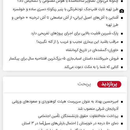
چگونه می‌توان تصاویر ساخته‌شده با هوش مصنوعی را تشخیص داد؟
طرز تهیه تارت فلپ‌جک توت‌فرنگی با پنیر ریکوتا؛ دسری ساده و خوشمزه
آشنایی با آش‌های اصیل ایرانی؛ از آش عباسعلی تا آش ترخینه + خواص و
طرز تهیه
پارک شیرین قابلیت‌ بالایی برای اجرای پروژهای تفریحی دارد
مراقب باشید این بیماری عجیب و غریب را از کنه نگیرید!
خاوران؛ گمشده‌ای در تاریخ کرمانشاه
فروش خیره‌کننده داستان اسباب‌بازی ۵؛ بزرگ‌ترین افتتاحیه سال برای پیکسار
کتابی که شما را به مکث دعوت می‌کند
پربازدید
پربحث
امیرحسین بهداد به عنوان سرپرست هیئت کوهنوردی و صعودهای ورزشی
آذربایجان شرقی منصوب شد
پرداخت مابه‌التفاوت حقوق بازنشستگان تأمین اجتماعی
دمای ۵۰ درجه در خوزستان | احتمال بارش‌های سیل‌آسا در ۳ استان