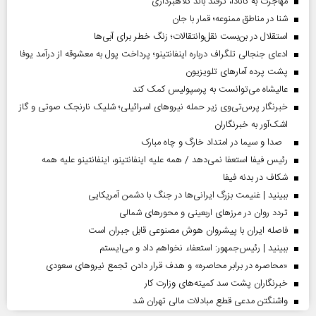
مهاجرت به کانادا، ترفند باند کلاهبرداری
شنا در مناطق ممنوعه؛ قمار با جان
استقلال در بن‌بست نقل‌وانتقالات؛ زنگ خطر برای آبی‌ها
ادعای جنجالی تلگراف درباره اینفانتینو؛ پرداخت پول به معشوقه از درآمد یوفا
پشت پرده آمارهای تلویزیون
عالیشاه می‌توانست به پرسپولیس کمک کند
خبرنگار پرس‌تی‌وی زیر حمله نیروهای اسرائیلی؛ شلیک نارنجک صوتی و گاز
اشک‌آور به خبرنگاران
صدا و سیما در امتداد خارگ و چاه مبارک
رئیس فیفا استعفا نمی‌دهد / همه علیه اینفانتینو، اینفانتینو علیه همه
شکاف در بدنه فیفا
ببینید | غنیمت بزرگ ایرانی‌ها در جنگ با دشمن آمریکایی
تردد روان در مرزهای اربعینی و محورهای شمالی
فاصله ایران با پیشرو‌ان هوش مصنوعی قابل جبران است
ببینید | رئیس‌جمهور: استعفاء نخواهم داد و می‌ایستم
«محاصره در برابر محاصره» و هدف قرار دادن تجمع نیروهای سعودی
خبرنگاران پشت سد کمیته‌های وزارت کار
واشنگتن مدعی قطع مبادلات مالی تهران شد