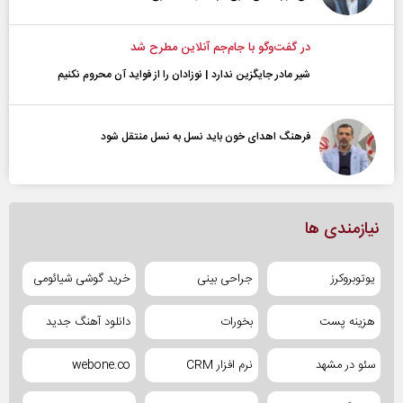
در گفت‌و‌گو با جام‌جم آنلاین مطرح شد
شیر مادر جایگزین ندارد | نوزادان را از فواید آن محروم نکنیم
فرهنگ اهدای خون باید نسل به نسل منتقل شود
نیازمندی ها
یوتوبروکرز
جراحی بینی
خرید گوشی شیائومی
هزینه پست
بخورات
دانلود آهنگ جدید
سئو در مشهد
نرم افزار CRM
webone.co