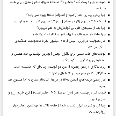
صبحانه چی درست کنم؟ معرفی ۳۰ صبحانه سریع، سالم و مقوی برای همه
سلیقه‌ها
چرا برخی بیماران بعد از کرونا و آنفلوآنزا ماه‌ها بهبود نمی‌یابند؟
ثبت‌نام ۲.۵ میلیون زائر در سماح | عبور ۱.۷ میلیون نفر از مرز‌های اربعین
چرا بعد از سفرهای طولانی گوارش‌تان به هم می‌ریزد؟
چرا ساختمان‌های ناایمن تهران تعیین تکلیف نمی‌شوند؟
آمار معلولیت در ایران | بیش از ۱۰.۵ میلیون نفر با محدودیت عملکردی
زندگی می‌کنند
توصیه‌های طب سنتی برای زائران اربعین | بهترین نوشیدنی ضد عطش و
راهکارهای پیشگیری از گرمازدگی
راز ماندگاری «رادیو اربعین» از زبان دو گوینده؛ رسانه‌ای که حسینیه است
ستارگانی که در جام جهانی ۲۰۲۶ بازی نکردند
آغاز رسمی برنامه‌های اربعین ۱۴۰۵ در مرز‌ها | ثبت‌نام سماح به ۱.۷ میلیون نفر
رسید
قیمت قبر در بهشت زهرا (س) در سال ۱۴۰۵ چقدر است؟ | نرخ خرید، رزرو و
احیای قبور
چرا گرد و غبار در ایران تشدید شد؟ | حقابه تالاب‌ها مهم‌ترین راهکار مهار
ریزگردهاست