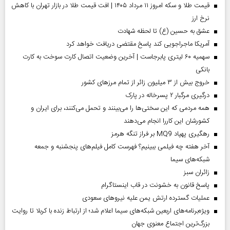
قیمت طلا و سکه امروز ۱۱ مرداد ۱۴۰۵ | افت قیمت طلا در بازار تهران با کاهش
نرخ ارز
عشق به حسین (ع) تا لحظه شهادت
آمریکا ماجراجویی کند پاسخ مقتضی دریافت خواهد کرد
سهمیه ۶۰ لیتری پابرجاست | آخرین وضعیت اتصال کارت سوخت به کارت
بانکی
خروج بیش از ۳ میلیون زائر از تمام مرز‌های کشور
درگیری مرگبار ۲ پسرخاله در پارک
همه مردمی که این سختی‌ها را می‌بینند و تحمل می‌کنند، برای ایران و
کشورشان این کاررا انجام می‌دهند
رهگیری پهپاد MQ9 بر فراز تنگه هرمز
آخر هفته چه فیلمی ببینیم؟ فهرست کامل فیلم‌های پنجشنبه و جمعه
شبکه‌های سیما
‌زائران سبز
پاسخ قانون به خشونت در قاب اینستاگرام
عملیات گسترده ارتش یمن علیه نیروهای سعودی
ویژه‌برنامه‌های اربعین شبکه‌های سیما اعلام شد؛ از ارتباط زنده با کربلا تا روایت
بزرگ‌ترین اجتماع معنوی جهان