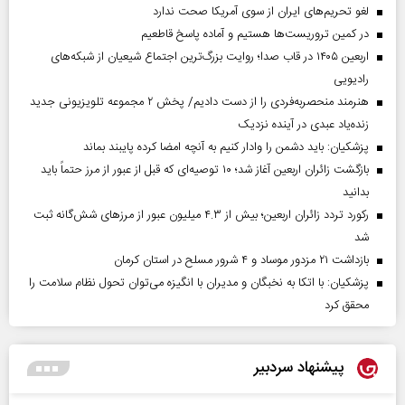
لغو تحریم‌های ایران از سوی آمریکا صحت ندارد
در کمین تروریست‌ها هستیم و آماده پاسخ قاطعیم
اربعین ۱۴۰۵ در قاب صدا؛ روایت بزرگ‌ترین اجتماع شیعیان از شبکه‌های
رادیویی
هنرمند منحصر‌به‌فردی را از دست دادیم/ پخش ۲ مجموعه تلویزیونی جدید
زنده‌یاد عبدی در آینده نزدیک
پزشکیان: باید دشمن را وادار کنیم به آنچه امضا کرده پایبند بماند
بازگشت زائران اربعین آغاز شد؛ ۱۰ توصیه‌ای که قبل از عبور از مرز حتماً باید
بدانید
رکورد تردد زائران اربعین؛ بیش از ۴.۳ میلیون عبور از مرزهای شش‌گانه ثبت
شد
بازداشت ۲۱ مزدور موساد و ۴ شرور مسلح در استان کرمان
پزشکیان: با اتکا به نخبگان و مدیران با انگیزه می‌توان تحول نظام سلامت را
محقق کرد
پیشنهاد سردبیر