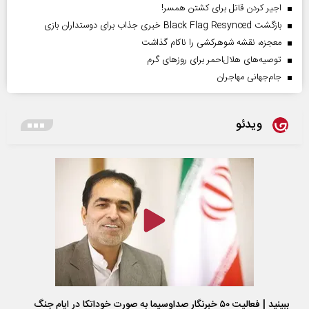
اجیر کردن قاتل برای کشتن همسر!
بازگشت Black Flag Resynced خبری جذاب برای دوستداران بازی
معجزه، نقشه شوهرکشی را ناکام گذاشت
توصیه‌های هلال‌احمر برای روز‌های گرم
جام‌جهانی مهاجران
ویدئو
ببینید | فعالیت ۵۰ خبرنگار صداوسیما به صورت خوداتکا در ایام جنگ