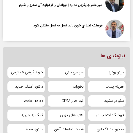
شیر مادر جایگزین ندارد | نوزادان را از فواید آن محروم نکنیم
فرهنگ اهدای خون باید نسل به نسل منتقل شود
نیازمندی ها
یوتوبروکرز
جراحی بینی
خرید گوشی شیائومی
هزینه پست
بخورات
دانلود آهنگ جدید
سئو در مشهد
نرم افزار CRM
webone.co
فروشگاه انتخاب من
هتل های تهران
کمک به خیریه
میکروبلیدینگ ابرو
قیمت ضایعات آهن
مفتول سیاه