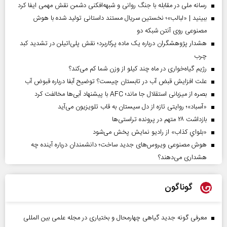
رسانه ملی در مقابله با جنگ روانی و شبهه‌افکنی دشمن نقش مهمی ایفا کرد
ببینید | «لبالب»؛ نخستین سریال مستند داستانی تولید شده با هوش
مصنوعی روی آنتن شبکه دو
هشدار پژوهشگران درباره یک ماده پرکاربرد؛ نقش پلی‌اتیلن در تشدید کبد
چرب
رژیم گیاه‌خواری در ماه چند کیلو از وزن شما کم می‌کند؟
علت افزایش قبض آب در تابستان چیست؟ توضیح آبفا درباره قبوض آب
بصره از میزبانی استقلال جا ماند؛ AFC با پیشنهاد آبی‌ها مخالفت کرد
«آسباد»؛ روایتی تازه از دل سیستان به قاب تلویزیون می‌آید
بازداشت ۲۸ متهم در پرونده تراستی‌ها
«بلواي کذاب» از رادیو نمایش پخش می‌شود
هوش مصنوعی ویروس‌های جدید ساخت؛ دانشمندان درباره آینده چه
هشداری می‌دهند؟
گوناگون
معرفی گونه جدید گیاهی چهارمحال و بختیاری در مجله علمی بین المللی