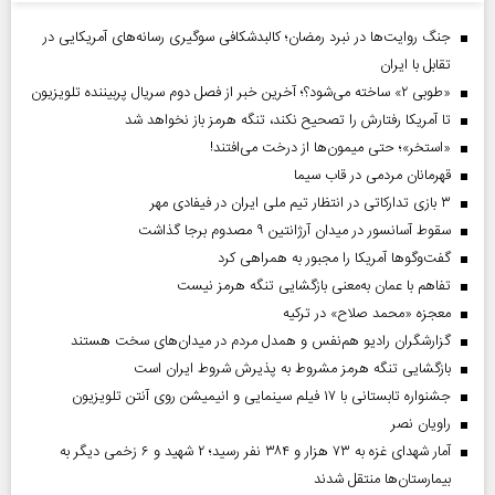
جنگ روایت‌ها در نبرد رمضان؛ کالبدشکافی سوگیری رسانه‌های آمریکایی در
تقابل با ایران
«طوبی ۲» ساخته می‌شود؟؛ آخرین خبر از فصل دوم سریال پربیننده تلویزیون
تا آمریکا رفتارش را تصحیح نکند، تنگه هرمز باز نخواهد شد
«استخر»‌‌؛ حتی میمون‌ها از درخت می‌افتند!
قهرمانان مردمی در قاب سیما
۳ بازی تدارکاتی در انتظار تیم ملی ایران در فیفادی مهر
سقوط آسانسور در میدان آرژانتین ۹ مصدوم برجا گذاشت
گفت‌وگوها آمریکا را مجبور به همراهی کرد
تفاهم با عمان به‌معنی بازگشایی تنگه هرمز نیست
معجزه «محمد صلاح» در ترکیه
گزارشگران رادیو هم‌نفس و همدل مردم در میدان‌های سخت هستند
بازگشایی تنگه هرمز مشروط به پذیرش شروط ایران است
جشنواره تابستانی با ۱۷ فیلم سینمایی و انیمیشن روی آنتن تلویزیون
راویان نصر
آمار شهدای غزه به ۷۳ هزار و ۳۸۴ نفر رسید؛ ۲ شهید و ۶ زخمی دیگر به
بیمارستان‌ها منتقل شدند