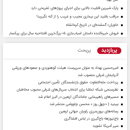
پارک شیرین قابلیت‌ بالایی برای اجرای پروژهای تفریحی دارد
مراقب باشید این بیماری عجیب و غریب را از کنه نگیرید!
خاوران؛ گمشده‌ای در تاریخ کرمانشاه
فروش خیره‌کننده داستان اسباب‌بازی ۵؛ بزرگ‌ترین افتتاحیه سال برای پیکسار
پربازدید
پربحث
امیرحسین بهداد به عنوان سرپرست هیئت کوهنوردی و صعودهای ورزشی
آذربایجان شرقی منصوب شد
پرداخت مابه‌التفاوت حقوق بازنشستگان تأمین اجتماعی
نظرسنجی شبکه تماشا برای انتخاب سریال‌های شرقی محبوب مخاطبان
مسیر‌های راهپیمایی جاماندگان اربعین در البرز اعلام شد
ببینید | «چهل روز » محسن چاووشی منتشر شد
رسانه‌های برون‌مرزی راویان جهانی اربعین
باج‌نیوزها؛ باج‌گیری در لباس افشاگری
سپر آمریکا نشوید