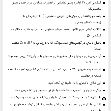
گلکسی اس ۲۷ اولترا؛ پیش‌نمایشی از تغییرات بنیادین در پرچمدار بعدی
سامسونگ
رشد خیره‌کننده بازار توکن‌های هوش مصنوعی (AI)؛ از هیجان تا
زیرساخت‌های واقعی
انقلاب گوشی‌های تاشو‌ با طعم هوش مصنوعی؛ معرفی و مقایسه خانواده
گلکسی Z۸
بحران باتری در گوشی‌های سامسونگ؛ آیا به‌روزرسانی One UI ۸.۵ مقصر
است؟
آیا خودروهای خودران جای ماشین‌های معمولی را می‌گیرند؟ بررسی وضعیت
در سال ۲۰۲۶
استعلام وام ضروری ۷۵ میلیون تومانی بازنشستگان کشوری؛ نحوه مشاهده
نتیجه درخواست
این غذای لاکچری را ۱۵ دقیقه‌ای آماده کنید
چگونه می‌توان تصاویر ساخته‌شده با هوش مصنوعی را تشخیص داد؟
طرز تهیه تارت فلپ‌جک توت‌فرنگی با پنیر ریکوتا؛ دسری ساده و خوشمزه
آشنایی با آش‌های اصیل ایرانی؛ از آش عباسعلی تا آش ترخینه + خواص و
طرز تهیه