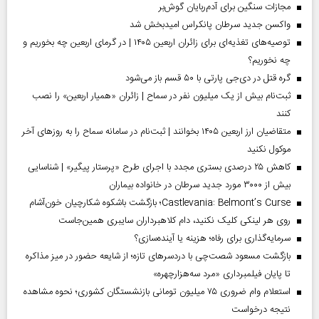
مجازات سنگین برای آدم‌ربایان گوش‌بر
واکسن جدید سرطان پانکراس امیدبخش شد
توصیه‌های تغذیه‌ای برای زائران اربعین ۱۴۰۵ | در گرمای اربعین چه بخوریم و
چه نخوریم؟
گره قتل در دی‌جی پارتی با ۵۰ قسم باز می‌شود
ثبت‌نام بیش از یک میلیون نفر در سماح | زائران «همیار اربعین» را نصب
کنند
متقاضیان ارز اربعین ۱۴۰۵ بخوانند | ثبت‌نام در سامانه سماح را به روز‌های آخر
موکول نکنید
کاهش ۲۵ درصدی بستری مجدد با اجرای طرح «پرستار پیگیر» | شناسایی
بیش از ۳۰۰۰ مورد جدید سرطان در خانواده بیماران
Castlevania: Belmont’s Curse؛ بازگشت باشکوه شکارچیان خون‌آشام
روی هر لینکی کلیک نکنید، دام کلاهبرداران سایبری همین‌جاست
سرمایه‌گذاری برای رفاه؛ هزینه یا آینده‌سازی؟
بازگشت مسعود شصت‌چی با دردسر‌های تازه؛ از شایعه حضور در میز مذاکره
تا پایان فیلمبرداری «مرد سه‌هزارچهره»
استعلام وام ضروری ۷۵ میلیون تومانی بازنشستگان کشوری؛ نحوه مشاهده
نتیجه درخواست