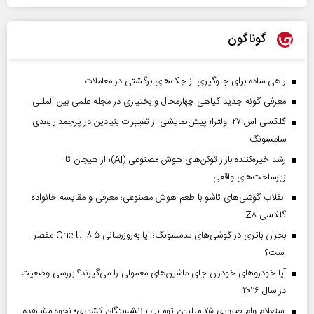
گوناگون
راهی ساده برای جلوگیری از چک‌های برگشتی در معاملات
معرفی گونه جدید گیاهی چهارمحال و بختیاری در مجله علمی بین المللی
گلکسی اس ۲۷ اولترا؛ پیش‌نمایشی از تغییرات بنیادین در پرچمدار بعدی
سامسونگ
رشد خیره‌کننده بازار توکن‌های هوش مصنوعی (AI)؛ از هیجان تا
زیرساخت‌های واقعی
انقلاب گوشی‌های تاشو‌ با طعم هوش مصنوعی؛ معرفی و مقایسه خانواده
گلکسی Z۸
بحران باتری در گوشی‌های سامسونگ؛ آیا به‌روزرسانی One UI ۸.۵ مقصر
است؟
آیا خودروهای خودران جای ماشین‌های معمولی را می‌گیرند؟ بررسی وضعیت
در سال ۲۰۲۶
استعلام وام ضروری ۷۵ میلیون تومانی بازنشستگان کشوری؛ نحوه مشاهده