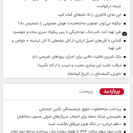
نتیجه درخواست
این غذای لاکچری را ۱۵ دقیقه‌ای آماده کنید
چگونه می‌توان تصاویر ساخته‌شده با هوش مصنوعی را تشخیص داد؟
طرز تهیه تارت فلپ‌جک توت‌فرنگی با پنیر ریکوتا؛ دسری ساده و خوشمزه
آشنایی با آش‌های اصیل ایرانی؛ از آش عباسعلی تا آش ترخینه + خواص و
طرز تهیه
پارک شیرین قابلیت‌ بالایی برای اجرای پروژهای تفریحی دارد
مراقب باشید این بیماری عجیب و غریب را از کنه نگیرید!
خاوران؛ گمشده‌ای در تاریخ کرمانشاه
پربازدید
پربحث
پرداخت مابه‌التفاوت حقوق بازنشستگان تأمین اجتماعی
نظرسنجی شبکه تماشا برای انتخاب سریال‌های شرقی محبوب مخاطبان
«نظم ایرانی» در تنگه هرمز غیرقابل بازگشت است
واریز سود سهام عدالت ۱۴۰۴ تا هفته دولت؛ زمان پرداخت مرحله دوم اعلام