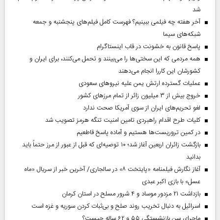
شد
آخر هفته چه فیلمی ببینیم؟ فهرست کامل فیلم‌های پنجشنبه و جمعه
شبکه‌های سیما
پاسخ قانون به خشونت در قاب اینستاگرام
همه مردمی که این سختی‌ها را می‌بینند و تحمل می‌کنند، برای ایران و
کشورشان این کاررا انجام می‌دهند
عملیات گسترده ارتش یمن علیه نیروهای سعودی
خروج بیش از ۳ میلیون زائر از تمام مرز‌های کشور
لغو تحریم‌های ایران از سوی آمریکا صحت ندارد
کلیات طرح اقدام راهبردی تامین امنیت تنگه هرمز تصویب شد
در کمین تروریست‌ها هستیم و آماده پاسخ قاطعیم
بازگشت زائران اربعین آغاز شد؛ ۱۰ توصیه‌ای که قبل از عبور از مرز حتماً باید
بدانید
آغاز نگارش فیلمنامه «پایتخت ۸» در سالجاری/ آخرین خبر از سریال «ماه
عسل» با بازی اکبر عبدی
بازداشت ۲۱ مزدور موساد و ۴ شرور مسلح در استان کرمان
اسرائیل به دنبال تخریب روند صلح و بی‌ثبات کردن سوریه و غزه است
ماجرای سن بازنشستگی ۵۵ و ۶۲ ساله چیست؟