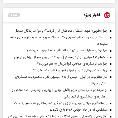
اخبار ویژه
چرا «طوبی» مورد استقبال مخاطبان قرار گرفت؟؛ پاسخ سازندگان سریال
صبحانه چی درست کنم؟ معرفی ۳۰ صبحانه سریع، سالم و مقوی برای همه
سلیقه‌ها
چرا برخی بیماران بعد از کرونا و آنفلوآنزا ماه‌ها بهبود نمی‌یابند؟
ثبت‌نام ۲.۵ میلیون زائر در سماح | عبور ۱.۷ میلیون نفر از مرز‌های اربعین
چرا بعد از سفرهای طولانی گوارش‌تان به هم می‌ریزد؟
چرا ساختمان‌های ناایمن تهران تعیین تکلیف نمی‌شوند؟
آمار معلولیت در ایران | بیش از ۱۰.۵ میلیون نفر با محدودیت عملکردی
زندگی می‌کنند
توصیه‌های طب سنتی برای زائران اربعین | بهترین نوشیدنی ضد عطش و
راهکارهای پیشگیری از گرمازدگی
راز ماندگاری «رادیو اربعین» از زبان دو گوینده؛ رسانه‌ای که حسینیه است
ستارگانی که در جام جهانی ۲۰۲۶ بازی نکردند
آغاز رسمی برنامه‌های اربعین ۱۴۰۵ در مرز‌ها | ثبت‌نام سماح به ۱.۷ میلیون نفر