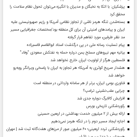
پزشکیان: با اتکا به نخبگان و مدیران با انگیزه می‌توان تحول نظام سلامت را
محقق کرد
بسته‌شدن تنگه هرمز ناشی از تجاوز نظامی آمریکا و رژیم صهیونیستی علیه
ایران و پیامد‌های امنیتی آن برای کل منطقه بود/مختصات جغرافیایی مسیر
مد نظر طرفین، مورد تفاهم قرار گرفته
پیام تسلیت رسانه ملی در پی درگذشت استاد ابوالقاسم قاسم‌زاده
بیانیه مهم نیروهای مسلح یمن درباره حمله به نفتکش سعودی "وفاء"
فلسطین هرگز از اولویت ایران خارج نخواهد شد
هشدار صریح کوثری به آمریکا؛ هر تجاوز به ایران با پاسخی ویرانگر روبه‌رو
خواهد شد
فناوری بومی ایران، برتر از هر سامانه وارداتی در منطقه است
چرایی عقب‌نشینی ترامپ؟
افزایش کالابرگ دوباره جدی شد
رکوردشکنی تاریخی بورس
ارائه بیش از ۲ میلیون خدمت بهداشتی در اربعین حسینی
اجازه ایجاد مسیر دوم را در تنگه هرمز نمی‌دهیم
رکوردشکنی تردد اربعینی؛ ۶۰ میلیون عبور از مرزهای هفت‌گانه ثبت شد | مهران
همچنان پرترددترین مرز زائران