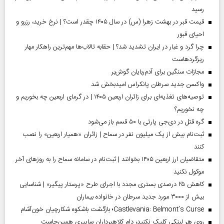
رسید
قیمت قبر در بهشت زهرا (س) در سال ۱۴۰۵ چقدر است؟ | نرخ خرید، رزرو و
احیای قبور
چرا گرد و غبار در ایران تشدید شد؟ | حقابه تالاب‌ها مهم‌ترین راهکار مهار
ریزگردهاست
مجازات سنگین برای آدم‌ربایان گوش‌بر
واکسن جدید سرطان پانکراس امیدبخش شد
توصیه‌های تغذیه‌ای برای زائران اربعین ۱۴۰۵ | در گرمای اربعین چه بخوریم و
چه نخوریم؟
گره قتل در دی‌جی پارتی با ۵۰ قسم باز می‌شود
ثبت‌نام بیش از یک میلیون نفر در سماح | زائران «همیار اربعین» را نصب
کنند
متقاضیان ارز اربعین ۱۴۰۵ بخوانند | ثبت‌نام در سامانه سماح را به روز‌های آخر
موکول نکنید
کاهش ۲۵ درصدی بستری مجدد با اجرای طرح «پرستار پیگیر» | شناسایی
بیش از ۳۰۰۰ مورد جدید سرطان در خانواده بیماران
Castlevania: Belmont’s Curse؛ بازگشت باشکوه شکارچیان خون‌آشام
روی هر لینکی کلیک نکنید، دام کلاهبرداران سایبری همین‌جاست