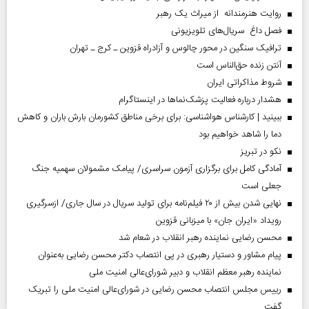
روایت هنرمندانه از میراث یک رهبر
فصل داغ سریال‌های تلویزیونی
ترافیک سنگین در محور چالوس و آزادراه قزوین ـ کرج ـ تهران
آنتن زنده حق‌الناس است
شروط مذاکراتی ایران
هشدار درباره فعالیت پزشک‌نما‌ها در اینستاگرام
ببینید | کارشناس هواشناسی: برای برخی مناطق کشورمان بارش باران و کاهش
دما را شاهد خواهیم بود
نکو در تبریز
آمادگی کامل برای برگزاری آزمون سراسری/ پیامک مشمولان سهمیه جنگ
جعلی است
نهایی شدن بیش از ۲۰ فیلم‌نامه برای تولید سریال در سال جاری/ ازسرگیری
رویداد «ایران جان» با میزبانی قزوین
محسن رضایی نماینده رهبر انقلاب در شعام شد
پیام مشاور و دستیار رهبری در پی انتصاب دکتر محسن رضایی به‌عنوان
نماینده رهبر معظم انقلاب و دبیر شورای‌عالی امنیت ملی
رییس مجلس انتصاب محسن رضایی در شورای‌عالی امنیت ملی را تبریک
گفت