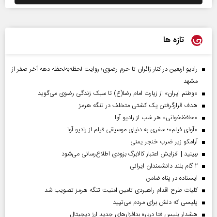
تازه ها
رادیو اربعین در کنار زائران تا حرم رضوی؛ روایت لحظه‌به‌لحظه دهه آخر صفر از
مشهد
«وطنم ایران» از زیارت امام رضا(ع) تا سبک زندگی رضوی می‌گوید
هدف قرارگرفتن یک کشتی متخلف در تنگه هرمز
«حافظ‌خوانی» هر شب از رادیو آوا
«آوای فیلم»؛ سفری به دنیای موسیقی فیلم از رادیو آوا
آرامکو زیر ضرب خنجر یمنی
ببینید | افزایش اعتبار کالابرگ بزودی اطلاع‌رسانی می‌شود
۲ گام بلند دانشمندان ایرانی
ایستاده در پناه ضامن
کلیات طرح اقدام راهبردی تامین امنیت تنگه هرمز تصویب شد
پلیسی که دلش برای مردم می‌تپید
هشدار پلیس فتا درباره بدافزار‌های جدید ارز دیجیتال