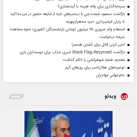
سرمایه‌گذاری برای رفاه؛ هزینه یا آینده‌سازی؟
بازگشت مسعود شصت‌چی با دردسر‌های تازه؛ از شایعه حضور در میز مذاکره
تا پایان فیلمبرداری «مرد سه‌هزارچهره»
استعلام وام ضروری ۷۵ میلیون تومانی بازنشستگان کشوری؛ نحوه مشاهده
نتیجه درخواست
اجیر کردن قاتل برای کشتن همسر!
بازگشت Black Flag Resynced خبری جذاب برای دوستداران بازی
معجزه، نقشه شوهرکشی را ناکام گذاشت
توصیه‌های هلال‌احمر برای روز‌های گرم
جام‌جهانی مهاجران
ویدئو