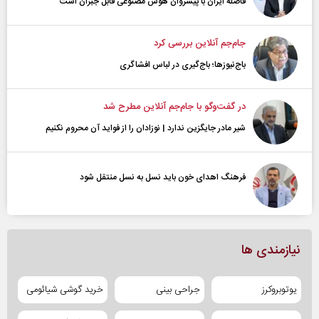
فاصله ایران با پیشرو‌ان هوش مصنوعی قابل جبران است
جام‌جم آنلاین بررسی کرد
باج‌نیوزها؛ باج‌گیری در لباس افشاگری
در گفت‌و‌گو با جام‌جم آنلاین مطرح شد
شیر مادر جایگزین ندارد | نوزادان را از فواید آن محروم نکنیم
فرهنگ اهدای خون باید نسل به نسل منتقل شود
نیازمندی ها
یوتوبروکرز
جراحی بینی
خرید گوشی شیائومی