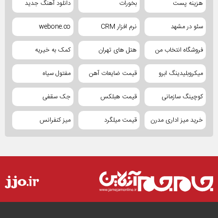
هزینه پست
بخورات
دانلود آهنگ جدید
سئو در مشهد
نرم افزار CRM
webone.co
فروشگاه انتخاب من
هتل های تهران
کمک به خیریه
میکروبلیدینگ ابرو
قیمت ضایعات آهن
مفتول سیاه
کوچینگ سازمانی
قیمت هبلکس
جک سقفی
خرید میز اداری مدرن
قیمت میلگرد
میز کنفرانس