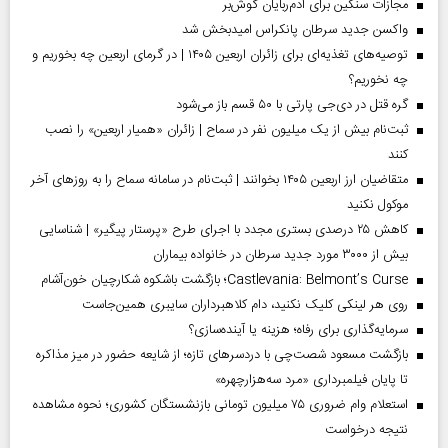
مجازات سنگین برای آدم‌ربایان گوش‌بر
واکسن جدید سرطان پانکراس امیدبخش شد
توصیه‌های تغذیه‌ای برای زائران اربعین ۱۴۰۵ | در گرمای اربعین چه بخوریم و
چه نخوریم؟
گره قتل در دی‌جی پارتی با ۵۰ قسم باز می‌شود
ثبت‌نام بیش از یک میلیون نفر در سماح | زائران «همیار اربعین» را نصب
کنند
متقاضیان ارز اربعین ۱۴۰۵ بخوانند | ثبت‌نام در سامانه سماح را به روز‌های آخر
موکول نکنید
کاهش ۲۵ درصدی بستری مجدد با اجرای طرح «پرستار پیگیر» | شناسایی
بیش از ۳۰۰۰ مورد جدید سرطان در خانواده بیماران
Castlevania: Belmont’s Curse؛ بازگشت باشکوه شکارچیان خون‌آشام
روی هر لینکی کلیک نکنید، دام کلاهبرداران سایبری همین‌جاست
سرمایه‌گذاری برای رفاه؛ هزینه یا آینده‌سازی؟
بازگشت مسعود شصت‌چی با دردسر‌های تازه؛ از شایعه حضور در میز مذاکره
تا پایان فیلمبرداری «مرد سه‌هزارچهره»
استعلام وام ضروری ۷۵ میلیون تومانی بازنشستگان کشوری؛ نحوه مشاهده
نتیجه درخواست