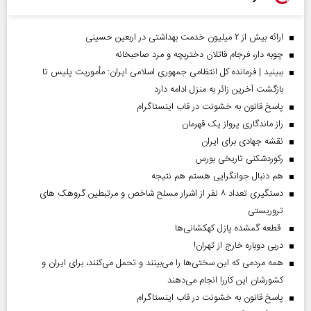
ارائه بیش از ۲ میلیون خدمت بهداشتی در اربعین حسینی
چوبه دار، فرجام قاتلان دختربچه و مرد صاحبخانه
ببینید | فرمانده کل انتظامی جمهوری اسلامی ایران­: مأموریت پلیس تا
بازگشت آخرین زائر به منزل ادامه دارد
پاسخ قانون به خشونت در قاب اینستاگرام
راز ماندگاری پرواز یک قهرمان
نقشه جهادی برای ایران
رکوردشکنی تاریخی بورس
هم دنبال جوانگرایی هستم هم نتیجه
دستگیری تعداد ۸ نفر از اشرار مسلح شاخص و مرتبطین گروهک های
تروریستی
قطعه گمشده پازل کهکشانی‌ها
دربی دوباره خارج از تهران!
همه مردمی که این سختی‌ها را می‌بینند و تحمل می‌کنند، برای ایران و
کشورشان این کاررا انجام می‌دهند
پاسخ قانون به خشونت در قاب اینستاگرام