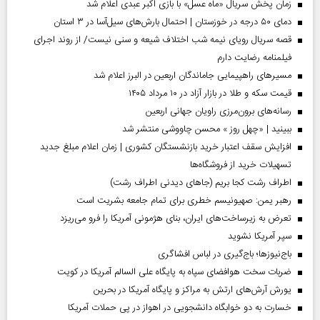
زمان پخش سریال «ماه عسل» با بازی اکبر عبدی اعلام شد
دمای ۵۰ درجه در خوزستان | احتمال بارش‌های سیل‌آسا در ۳ استان
قصه سریال رویای نیمه شب اختلاف شیعه و سنی نیست/ از روند اجرای
فیلمنامه رضایت دارم
مسیر‌های راهپیمایی جاماندگان اربعین در البرز اعلام شد
قیمت سکه و طلا در بازار آزاد در ۱۰ مرداد ۱۴۰۵
رسانه‌های برون‌مرزی راویان جهانی اربعین
ببینید | «چهل روز » محسن چاووشی منتشر شد
افزایش سقف اعتبار خرید بازنشستگان کشوری | زمان اعلام مبلغ جدید
تسهیلات خرید از فروشگاه‌ها
اطراف رشت کجا بریم (جاهای دیدنی اطراف رشت)
رهبر یمن: صهیونیسم خطری برای تمام جامعه بشریت است
تعرض به زیرساخت‌های ایران، بنای هژمونی آمریکا را فرو می‌ریزد
سپر آمریکا نشوید
باج‌نیوزها؛ باج‌گیری در لباس افشاگری
ضربات سخت هوافضای سپاه به پایگاه علی السالم آمریکا در کویت
یورش آرش‌های ارتش به مراکز و پایگاه‌ آمریکا در بحرین
خسارت به دو خوابگاه دانشجویی در اهواز در پی حملات آمریکا