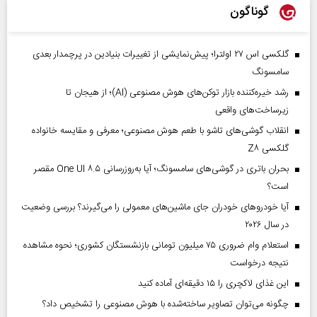
گوناگون
گلکسی اس ۲۷ اولترا؛ پیش‌نمایشی از تغییرات بنیادین در پرچمدار بعدی
سامسونگ
رشد خیره‌کننده بازار توکن‌های هوش مصنوعی (AI)؛ از هیجان تا
زیرساخت‌های واقعی
انقلاب گوشی‌های تاشو‌ با طعم هوش مصنوعی؛ معرفی و مقایسه خانواده
گلکسی Z۸
بحران باتری در گوشی‌های سامسونگ؛ آیا به‌روزرسانی One UI ۸.۵ مقصر
است؟
آیا خودروهای خودران جای ماشین‌های معمولی را می‌گیرند؟ بررسی وضعیت
در سال ۲۰۲۶
استعلام وام ضروری ۷۵ میلیون تومانی بازنشستگان کشوری؛ نحوه مشاهده
نتیجه درخواست
این غذای لاکچری را ۱۵ دقیقه‌ای آماده کنید
چگونه می‌توان تصاویر ساخته‌شده با هوش مصنوعی را تشخیص داد؟