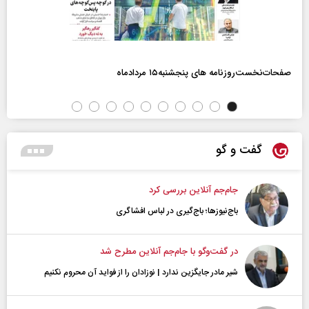
صفحات‌نخست‌روزنامه ها‌ی پنجشنبه‌۱۵ مردادماه
گفت و گو
جام‌جم آنلاین بررسی کرد
باج‌نیوزها؛ باج‌گیری در لباس افشاگری
در گفت‌و‌گو با جام‌جم آنلاین مطرح شد
شیر مادر جایگزین ندارد | نوزادان را از فواید آن محروم نکنیم