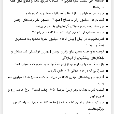
صبحانه چی درست کنم؟ معرفی ۳۰ صبحانه سریع، سالم و مقوی برای همه
سلیقه‌ها
چرا برخی بیماران بعد از کرونا و آنفلوآنزا ماه‌ها بهبود نمی‌یابند؟
ثبت‌نام ۲.۵ میلیون زائر در سماح | عبور ۱.۷ میلیون نفر از مرز‌های اربعین
چرا بعد از سفرهای طولانی گوارش‌تان به هم می‌ریزد؟
چرا ساختمان‌های ناایمن تهران تعیین تکلیف نمی‌شوند؟
آمار معلولیت در ایران | بیش از ۱۰.۵ میلیون نفر با محدودیت عملکردی
زندگی می‌کنند
توصیه‌های طب سنتی برای زائران اربعین | بهترین نوشیدنی ضد عطش و
راهکارهای پیشگیری از گرمازدگی
راز ماندگاری «رادیو اربعین» از زبان دو گوینده؛ رسانه‌ای که حسینیه است
ستارگانی که در جام جهانی ۲۰۲۶ بازی نکردند
آغاز رسمی برنامه‌های اربعین ۱۴۰۵ در مرز‌ها | ثبت‌نام سماح به ۱.۷ میلیون نفر
رسید
قیمت قبر در بهشت زهرا (س) در سال ۱۴۰۵ چقدر است؟ | نرخ خرید، رزرو و
احیای قبور
چرا گرد و غبار در ایران تشدید شد؟ | حقابه تالاب‌ها مهم‌ترین راهکار مهار
ریزگردهاست