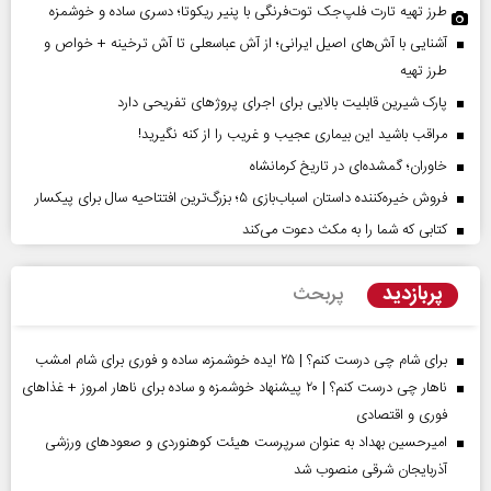
طرز تهیه تارت فلپ‌جک توت‌فرنگی با پنیر ریکوتا؛ دسری ساده و خوشمزه
آشنایی با آش‌های اصیل ایرانی؛ از آش عباسعلی تا آش ترخینه + خواص و
طرز تهیه
پارک شیرین قابلیت‌ بالایی برای اجرای پروژهای تفریحی دارد
مراقب باشید این بیماری عجیب و غریب را از کنه نگیرید!
خاوران؛ گمشده‌ای در تاریخ کرمانشاه
فروش خیره‌کننده داستان اسباب‌بازی ۵؛ بزرگ‌ترین افتتاحیه سال برای پیکسار
کتابی که شما را به مکث دعوت می‌کند
پربازدید
پربحث
برای شام چی درست کنم؟ | ۲۵ ایده خوشمزه، ساده و فوری برای شام امشب
ناهار چی درست کنم؟ | ۲۰ پیشنهاد خوشمزه و ساده برای ناهار امروز + غذاهای
فوری و اقتصادی
امیرحسین بهداد به عنوان سرپرست هیئت کوهنوردی و صعودهای ورزشی
آذربایجان شرقی منصوب شد