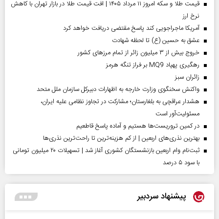
قیمت طلا و سکه امروز ۱۱ مرداد ۱۴۰۵ | افت قیمت طلا در بازار تهران با کاهش
نرخ ارز
آمریکا ماجراجویی کند پاسخ مقتضی دریافت خواهد کرد
عشق به حسین (ع) تا لحظه شهادت
خروج بیش از ۳ میلیون زائر از تمام مرز‌های کشور
رهگیری پهپاد MQ9 بر فراز تنگه هرمز
‌زائران سبز
واکنش سخنگوی وزارت خارجه به اظهارات دبیرکل سازمان ملل متحد
هشدار عراقچی به بلغارستان؛ مشارکت در تجاوز نظامی علیه ایران،
مسئولیت‌آور است
در کمین تروریست‌ها هستیم و آماده پاسخ قاطعیم
بهترین نذری‌های اربعین | از کم هزینه‌ترین تا راحت‌ترین نذری‌ها
ثبت‌نام وام اربعین بازنشستگان کشوری آغاز شد | تسهیلات ۲۰ میلیون تومانی
با سود ۵ درصد
پیشنهاد سردبیر