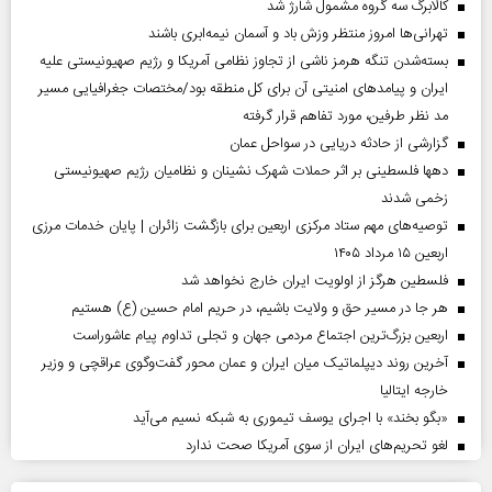
کالابرگ سه گروه مشمول شارژ شد
تهرانی‌ها امروز منتظر وزش باد و آسمان نیمه‌ابری باشند
بسته‌شدن تنگه هرمز ناشی از تجاوز نظامی آمریکا و رژیم صهیونیستی علیه
ایران و پیامد‌های امنیتی آن برای کل منطقه بود/مختصات جغرافیایی مسیر
مد نظر طرفین، مورد تفاهم قرار گرفته
گزارشی از حادثه دریایی در سواحل عمان
دهها فلسطینی بر اثر حملات شهرک نشینان و نظامیان رژیم صهیونیستی
زخمی شدند
توصیه‌های مهم ستاد مرکزی اربعین برای بازگشت زائران | پایان خدمات مرزی
اربعین ۱۵ مرداد ۱۴۰۵
فلسطین هرگز از اولویت ایران خارج نخواهد شد
هر جا در مسیر حق و ولایت باشیم، در حریم امام حسین (ع) هستیم
اربعین بزرگ‌ترین اجتماع مردمی جهان و تجلی تداوم پیام عاشوراست
آخرین روند دیپلماتیک میان ایران و عمان محور گفت‌وگوی عراقچی و وزیر
خارجه ایتالیا
«بگو بخند» با اجرای یوسف تیموری به شبکه نسیم می‌آید
لغو تحریم‌های ایران از سوی آمریکا صحت ندارد