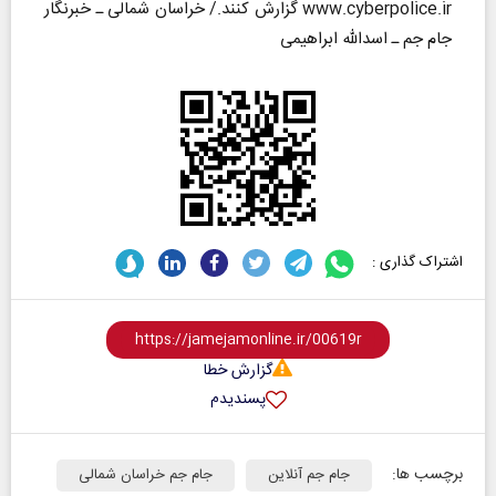
www.cyberpolice.ir گزارش کنند./ خراسان شمالی ـ خبرنگار
جام جم ـ اسدالله ابراهیمی
اشتراک گذاری :
گزارش خطا
پسندیدم
برچسب ها:
جام جم آنلاین
جام جم خراسان شمالی