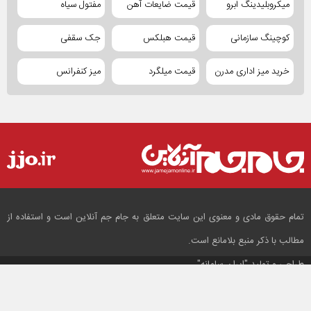
میکروبلیدینگ ابرو
قیمت ضایعات آهن
مفتول سیاه
کوچینگ سازمانی
قیمت هبلکس
جک سقفی
خرید میز اداری مدرن
قیمت میلگرد
میز کنفرانس
تمام حقوق مادی و معنوی این سایت متعلق به جام جم آنلاین است و استفاده از
مطالب با ذکر منبع بلامانع است.
طراحی و تولید
"ایران سامانه"