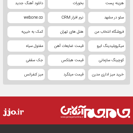
هزینه پست
بخورات
دانلود آهنگ جدید
سئو در مشهد
نرم افزار CRM
webone.co
فروشگاه انتخاب من
هتل های تهران
کمک به خیریه
میکروبلیدینگ ابرو
قیمت ضایعات آهن
مفتول سیاه
کوچینگ سازمانی
قیمت هبلکس
جک سقفی
خرید میز اداری مدرن
قیمت میلگرد
میز کنفرانس