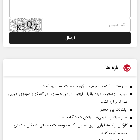
تازه ها
خبر ستون اعتماد عمومی و رکن مرجعیت رسانه‌ای است
ببینید | وضعیت تردد زائران اربعین در مرز خسروی در گفتگو با منوچهر حبیبی
استاندار کرمانشاه
اینترنت بی افسار
امیر سرتیپ اکرمی‌نیا: ارتش کاملا آماده است
کارکنان وظیفه فراری برای تعیین تکلیف وضعیت خدمتی به یگان خدمتی
خود مراجعه کنند