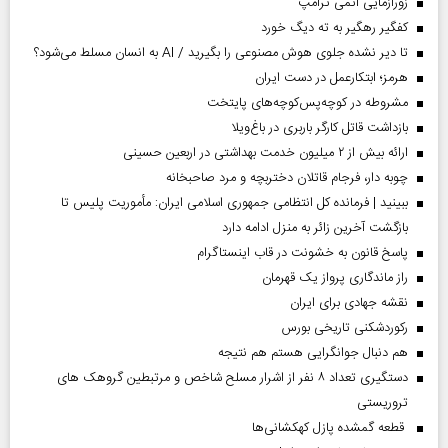
زورآزمایی اتمی ترامپ
کفگیر رهگیر به ته دیگ خورد
تا دیر نشده جلوی هوش مصنوعی را بگیرید / AI به انسان مسلط می‌شود؟
هرمز؛ ابتکارعمل در دست ایران
مشروطه در کوچه‌پس‌کوچه‌های پایتخت
بازداشت قاتل کارگر باربری در باغ‌ویلا
ارائه بیش از ۲ میلیون خدمت بهداشتی در اربعین حسینی
چوبه دار، فرجام قاتلان دختربچه و مرد صاحبخانه
ببینید | فرمانده کل انتظامی جمهوری اسلامی ایران­: مأموریت پلیس تا
بازگشت آخرین زائر به منزل ادامه دارد
پاسخ قانون به خشونت در قاب اینستاگرام
راز ماندگاری پرواز یک قهرمان
نقشه جهادی برای ایران
رکوردشکنی تاریخی بورس
هم دنبال جوانگرایی هستم هم نتیجه
دستگیری تعداد ۸ نفر از اشرار مسلح شاخص و مرتبطین گروهک های
تروریستی
قطعه گمشده پازل کهکشانی‌ها