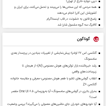
دربی دوباره خارج از تهران!
همه مردمی که این سختی‌ها را می‌بینند و تحمل می‌کنند، برای ایران و
کشورشان این کاررا انجام می‌دهند
پاسخ قانون به خشونت در قاب اینستاگرام
کالابرگ سه گروه مشمول شارژ شد
گوناگون
گلکسی اس ۲۷ اولترا؛ پیش‌نمایشی از تغییرات بنیادین در پرچمدار بعدی
سامسونگ
رشد خیره‌کننده بازار توکن‌های هوش مصنوعی (AI)؛ از هیجان تا
زیرساخت‌های واقعی
انقلاب گوشی‌های تاشو‌ با طعم هوش مصنوعی؛ معرفی و مقایسه خانواده
گلکسی Z۸
بحران باتری در گوشی‌های سامسونگ؛ آیا به‌روزرسانی One UI ۸.۵ مقصر
است؟
آیا خودروهای خودران جای ماشین‌های معمولی را می‌گیرند؟ بررسی وضعیت