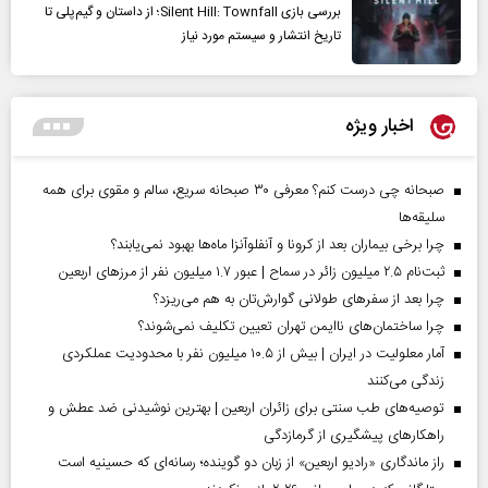
بررسی بازی Silent Hill: Townfall؛ از داستان و گیم‌پلی تا
تاریخ انتشار و سیستم مورد نیاز
اخبار ویژه
صبحانه چی درست کنم؟ معرفی ۳۰ صبحانه سریع، سالم و مقوی برای همه
سلیقه‌ها
چرا برخی بیماران بعد از کرونا و آنفلوآنزا ماه‌ها بهبود نمی‌یابند؟
ثبت‌نام ۲.۵ میلیون زائر در سماح | عبور ۱.۷ میلیون نفر از مرز‌های اربعین
چرا بعد از سفرهای طولانی گوارش‌تان به هم می‌ریزد؟
چرا ساختمان‌های ناایمن تهران تعیین تکلیف نمی‌شوند؟
آمار معلولیت در ایران | بیش از ۱۰.۵ میلیون نفر با محدودیت عملکردی
زندگی می‌کنند
توصیه‌های طب سنتی برای زائران اربعین | بهترین نوشیدنی ضد عطش و
راهکارهای پیشگیری از گرمازدگی
راز ماندگاری «رادیو اربعین» از زبان دو گوینده؛ رسانه‌ای که حسینیه است