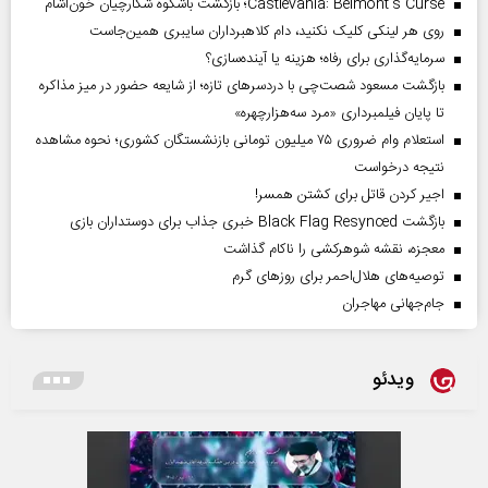
Castlevania: Belmont’s Curse؛ بازگشت باشکوه شکارچیان خون‌آشام
روی هر لینکی کلیک نکنید، دام کلاهبرداران سایبری همین‌جاست
سرمایه‌گذاری برای رفاه؛ هزینه یا آینده‌سازی؟
بازگشت مسعود شصت‌چی با دردسر‌های تازه؛ از شایعه حضور در میز مذاکره
تا پایان فیلمبرداری «مرد سه‌هزارچهره»
استعلام وام ضروری ۷۵ میلیون تومانی بازنشستگان کشوری؛ نحوه مشاهده
نتیجه درخواست
اجیر کردن قاتل برای کشتن همسر!
بازگشت Black Flag Resynced خبری جذاب برای دوستداران بازی
معجزه، نقشه شوهرکشی را ناکام گذاشت
توصیه‌های هلال‌احمر برای روز‌های گرم
جام‌جهانی مهاجران
ویدئو