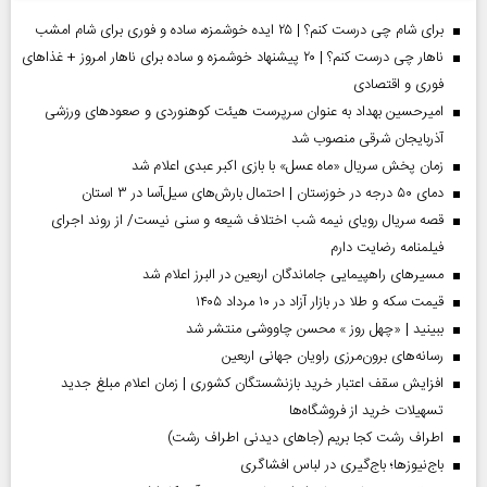
برای شام چی درست کنم؟ | ۲۵ ایده خوشمزه، ساده و فوری برای شام امشب
ناهار چی درست کنم؟ | ۲۰ پیشنهاد خوشمزه و ساده برای ناهار امروز + غذاهای
فوری و اقتصادی
امیرحسین بهداد به عنوان سرپرست هیئت کوهنوردی و صعودهای ورزشی
آذربایجان شرقی منصوب شد
زمان پخش سریال «ماه عسل» با بازی اکبر عبدی اعلام شد
دمای ۵۰ درجه در خوزستان | احتمال بارش‌های سیل‌آسا در ۳ استان
قصه سریال رویای نیمه شب اختلاف شیعه و سنی نیست/ از روند اجرای
فیلمنامه رضایت دارم
مسیر‌های راهپیمایی جاماندگان اربعین در البرز اعلام شد
قیمت سکه و طلا در بازار آزاد در ۱۰ مرداد ۱۴۰۵
ببینید | «چهل روز » محسن چاووشی منتشر شد
رسانه‌های برون‌مرزی راویان جهانی اربعین
افزایش سقف اعتبار خرید بازنشستگان کشوری | زمان اعلام مبلغ جدید
تسهیلات خرید از فروشگاه‌ها
اطراف رشت کجا بریم (جاهای دیدنی اطراف رشت)
باج‌نیوزها؛ باج‌گیری در لباس افشاگری