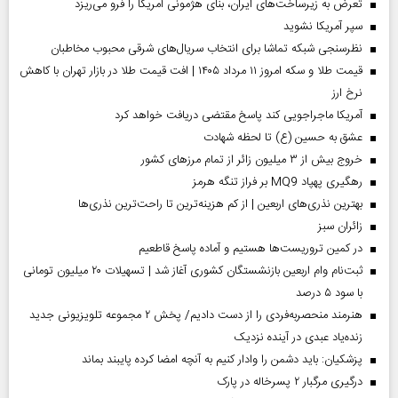
تعرض به زیرساخت‌های ایران، بنای هژمونی آمریکا را فرو می‌ریزد
سپر آمریکا نشوید
نظرسنجی شبکه تماشا برای انتخاب سریال‌های شرقی محبوب مخاطبان
قیمت طلا و سکه امروز ۱۱ مرداد ۱۴۰۵ | افت قیمت طلا در بازار تهران با کاهش
نرخ ارز
آمریکا ماجراجویی کند پاسخ مقتضی دریافت خواهد کرد
عشق به حسین (ع) تا لحظه شهادت
خروج بیش از ۳ میلیون زائر از تمام مرز‌های کشور
رهگیری پهپاد MQ9 بر فراز تنگه هرمز
بهترین نذری‌های اربعین | از کم هزینه‌ترین تا راحت‌ترین نذری‌ها
‌زائران سبز
در کمین تروریست‌ها هستیم و آماده پاسخ قاطعیم
ثبت‌نام وام اربعین بازنشستگان کشوری آغاز شد | تسهیلات ۲۰ میلیون تومانی
با سود ۵ درصد
هنرمند منحصر‌به‌فردی را از دست دادیم/ پخش ۲ مجموعه تلویزیونی جدید
زنده‌یاد عبدی در آینده نزدیک
پزشکیان: باید دشمن را وادار کنیم به آنچه امضا کرده پایبند بماند
درگیری مرگبار ۲ پسرخاله در پارک