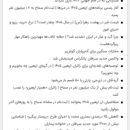
ستارگانی که در جام جهانی ۲۰۲۶ بازی نکردند
آغاز رسمی برنامه‌های اربعین ۱۴۰۵ در مرز‌ها | ثبت‌نام سماح به ۱.۷ میلیون نفر
رسید
قیمت قبر در بهشت زهرا (س) در سال ۱۴۰۵ چقدر است؟ | نرخ خرید، رزرو و
احیای قبور
چرا گرد و غبار در ایران تشدید شد؟ | حقابه تالاب‌ها مهم‌ترین راهکار مهار
ریزگردهاست
مجازات سنگین برای آدم‌ربایان گوش‌بر
واکسن جدید سرطان پانکراس امیدبخش شد
توصیه‌های تغذیه‌ای برای زائران اربعین ۱۴۰۵ | در گرمای اربعین چه بخوریم و
چه نخوریم؟
گره قتل در دی‌جی پارتی با ۵۰ قسم باز می‌شود
ثبت‌نام بیش از یک میلیون نفر در سماح | زائران «همیار اربعین» را نصب
کنند
متقاضیان ارز اربعین ۱۴۰۵ بخوانند | ثبت‌نام در سامانه سماح را به روز‌های آخر
موکول نکنید
کاهش ۲۵ درصدی بستری مجدد با اجرای طرح «پرستار پیگیر» | شناسایی
بیش از ۳۰۰۰ مورد جدید سرطان در خانواده بیماران