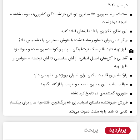
در سال ۲۰۲۶
استعلام وام ضروری ۷۵ میلیون تومانی بازنشستگان کشوری؛ نحوه مشاهده
نتیجه درخواست
این غذای لاکچری را ۱۵ دقیقه‌ای آماده کنید
چگونه می‌توان تصاویر ساخته‌شده با هوش مصنوعی را تشخیص داد؟
طرز تهیه تارت فلپ‌جک توت‌فرنگی با پنیر ریکوتا؛ دسری ساده و خوشمزه
آشنایی با آش‌های اصیل ایرانی؛ از آش عباسعلی تا آش ترخینه + خواص و
طرز تهیه
پارک شیرین قابلیت‌ بالایی برای اجرای پروژهای تفریحی دارد
مراقب باشید این بیماری عجیب و غریب را از کنه نگیرید!
خاوران؛ گمشده‌ای در تاریخ کرمانشاه
فروش خیره‌کننده داستان اسباب‌بازی ۵؛ بزرگ‌ترین افتتاحیه سال برای پیکسار
کتابی که شما را به مکث دعوت می‌کند
پربازدید
پربحث