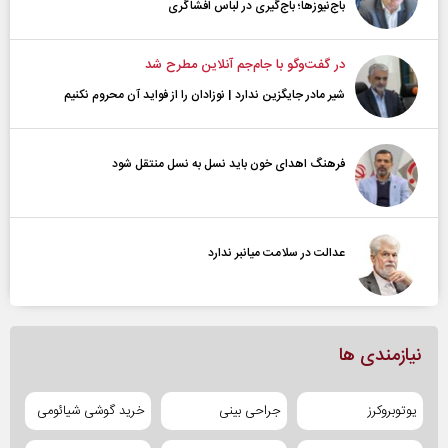
باج‌نیوزها؛ باج‌گیری در لباس افشاگری
در گفت‌و‌گو با جام‌جم آنلاین مطرح شد
شیر مادر جایگزین ندارد | نوزادان را از فواید آن محروم نکنیم
فرهنگ اهدای خون باید نسل به نسل منتقل شود
عدالت در سلامت میانبر ندارد
نیازمندی ها
یوتوبروکرز
جراحی بینی
خرید گوشی شیائومی