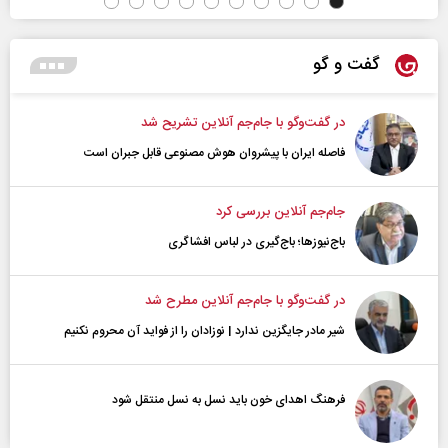
گفت و گو
در گفت‌و‌گو با جام‌جم آنلاین تشریح شد
فاصله ایران با پیشرو‌ان هوش مصنوعی قابل جبران است
جام‌جم آنلاین بررسی کرد
باج‌نیوزها؛ باج‌گیری در لباس افشاگری
در گفت‌و‌گو با جام‌جم آنلاین مطرح شد
شیر مادر جایگزین ندارد | نوزادان را از فواید آن محروم نکنیم
فرهنگ اهدای خون باید نسل به نسل منتقل شود