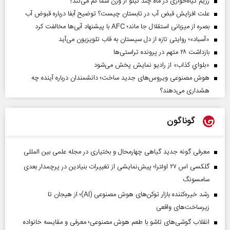
رژیم گیاه‌خواری در ماه چند کیلو از وزن شما کم می‌کند؟
علت افزایش قبض آب در تابستان چیست؟ توضیح آبفا درباره قبوض آب
بصره از میزبانی استقلال جا ماند؛ AFC با پیشنهاد آبی‌ها مخالفت کرد
«آسباد»؛ روایتی تازه از دل سیستان به قاب تلویزیون می‌آید
بازداشت ۲۸ متهم در پرونده تراستی‌ها
«بلواي کذاب» از رادیو نمایش پخش می‌شود
هوش مصنوعی ویروس‌های جدید ساخت؛ دانشمندان درباره آینده چه
هشداری می‌دهند؟
گوناگون
معرفی گونه جدید گیاهی چهارمحال و بختیاری در مجله علمی بین المللی
گلکسی اس ۲۷ اولترا؛ پیش‌نمایشی از تغییرات بنیادین در پرچمدار بعدی
سامسونگ
رشد خیره‌کننده بازار توکن‌های هوش مصنوعی (AI)؛ از هیجان تا
زیرساخت‌های واقعی
انقلاب گوشی‌های تاشو‌ با طعم هوش مصنوعی؛ معرفی و مقایسه خانواده