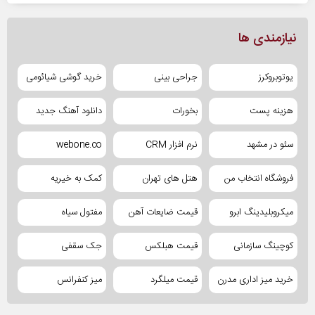
نیازمندی ها
یوتوبروکرز
جراحی بینی
خرید گوشی شیائومی
هزینه پست
بخورات
دانلود آهنگ جدید
سئو در مشهد
نرم افزار CRM
webone.co
فروشگاه انتخاب من
هتل های تهران
کمک به خیریه
میکروبلیدینگ ابرو
قیمت ضایعات آهن
مفتول سیاه
کوچینگ سازمانی
قیمت هبلکس
جک سقفی
خرید میز اداری مدرن
قیمت میلگرد
میز کنفرانس