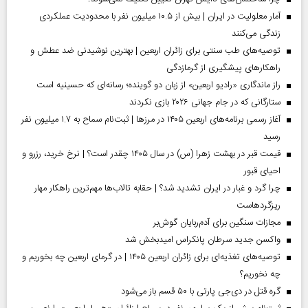
آمار معلولیت در ایران | بیش از ۱۰.۵ میلیون نفر با محدودیت عملکردی
زندگی می‌کنند
توصیه‌های طب سنتی برای زائران اربعین | بهترین نوشیدنی ضد عطش و
راهکارهای پیشگیری از گرمازدگی
راز ماندگاری «رادیو اربعین» از زبان دو گوینده؛ رسانه‌ای که حسینیه است
ستارگانی که در جام جهانی ۲۰۲۶ بازی نکردند
آغاز رسمی برنامه‌های اربعین ۱۴۰۵ در مرز‌ها | ثبت‌نام سماح به ۱.۷ میلیون نفر
رسید
قیمت قبر در بهشت زهرا (س) در سال ۱۴۰۵ چقدر است؟ | نرخ خرید، رزرو و
احیای قبور
چرا گرد و غبار در ایران تشدید شد؟ | حقابه تالاب‌ها مهم‌ترین راهکار مهار
ریزگردهاست
مجازات سنگین برای آدم‌ربایان گوش‌بر
واکسن جدید سرطان پانکراس امیدبخش شد
توصیه‌های تغذیه‌ای برای زائران اربعین ۱۴۰۵ | در گرمای اربعین چه بخوریم و
چه نخوریم؟
گره قتل در دی‌جی پارتی با ۵۰ قسم باز می‌شود