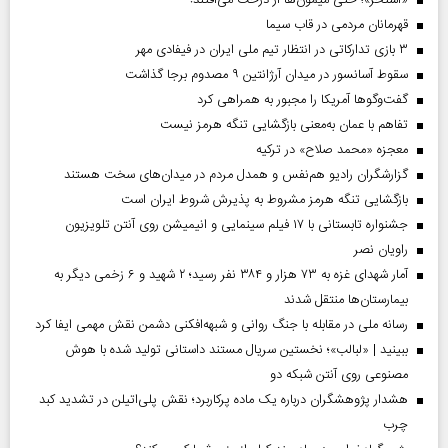
قهرمانان مردمی در قاب سیما
۳ بازی تدارکاتی در انتظار تیم ملی ایران در فیفادی مهر
سقوط آسانسور در میدان آرژانتین ۹ مصدوم برجا گذاشت
گفت‌وگوها آمریکا را مجبور به همراهی کرد
تفاهم با عمان به‌معنی بازگشایی تنگه هرمز نیست
معجزه «محمد صلاح» در ترکیه
گزارشگران رادیو هم‌نفس و همدل مردم در میدان‌های سخت هستند
بازگشایی تنگه هرمز مشروط به پذیرش شروط ایران است
جشنواره تابستانی با ۱۷ فیلم سینمایی و انیمیشن روی آنتن تلویزیون
راویان نصر
آمار شهدای غزه به ۷۳ هزار و ۳۸۴ نفر رسید؛ ۲ شهید و ۶ زخمی دیگر به
بیمارستان‌ها منتقل شدند
رسانه ملی در مقابله با جنگ روانی و شبهه‌افکنی دشمن نقش مهمی ایفا کرد
ببینید | «لبالب»؛ نخستین سریال مستند داستانی تولید شده با هوش
مصنوعی روی آنتن شبکه دو
هشدار پژوهشگران درباره یک ماده پرکاربرد؛ نقش پلی‌اتیلن در تشدید کبد
چرب