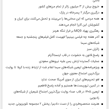
بانکی
خروج بیش از ۳ میلیون زائر از تمام مرز‌های کشور
درگیری مرگبار ۲ پسرخاله در پارک
همه مردمی که این سختی‌ها را می‌بینند و تحمل می‌کنند، برای ایران و
کشورشان این کاررا انجام می‌دهند
رهگیری پهپاد MQ9 بر فراز تنگه هرمز
آخر هفته چه فیلمی ببینیم؟ فهرست کامل فیلم‌های پنجشنبه و جمعه
شبکه‌های سیما
‌زائران سبز
پاسخ قانون به خشونت در قاب اینستاگرام
عملیات گسترده ارتش یمن علیه نیروهای سعودی
ویژه‌برنامه‌های اربعین شبکه‌های سیما اعلام شد؛ از ارتباط زنده با کربلا تا روایت
بزرگ‌ترین اجتماع معنوی جهان
لغو تحریم‌های ایران از سوی آمریکا صحت ندارد
در کمین تروریست‌ها هستیم و آماده پاسخ قاطعیم
اربعین ۱۴۰۵ در قاب صدا؛ روایت بزرگ‌ترین اجتماع شیعیان از شبکه‌های
رادیویی
هنرمند منحصر‌به‌فردی را از دست دادیم/ پخش ۲ مجموعه تلویزیونی جدید