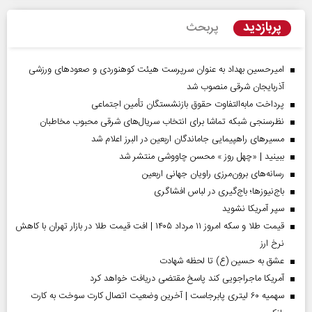
پربازدید
پربحث
امیرحسین بهداد به عنوان سرپرست هیئت کوهنوردی و صعودهای ورزشی
آذربایجان شرقی منصوب شد
پرداخت مابه‌التفاوت حقوق بازنشستگان تأمین اجتماعی
نظرسنجی شبکه تماشا برای انتخاب سریال‌های شرقی محبوب مخاطبان
مسیر‌های راهپیمایی جاماندگان اربعین در البرز اعلام شد
ببینید | «چهل روز » محسن چاووشی منتشر شد
رسانه‌های برون‌مرزی راویان جهانی اربعین
باج‌نیوزها؛ باج‌گیری در لباس افشاگری
سپر آمریکا نشوید
قیمت طلا و سکه امروز ۱۱ مرداد ۱۴۰۵ | افت قیمت طلا در بازار تهران با کاهش
نرخ ارز
عشق به حسین (ع) تا لحظه شهادت
آمریکا ماجراجویی کند پاسخ مقتضی دریافت خواهد کرد
سهمیه ۶۰ لیتری پابرجاست | آخرین وضعیت اتصال کارت سوخت به کارت