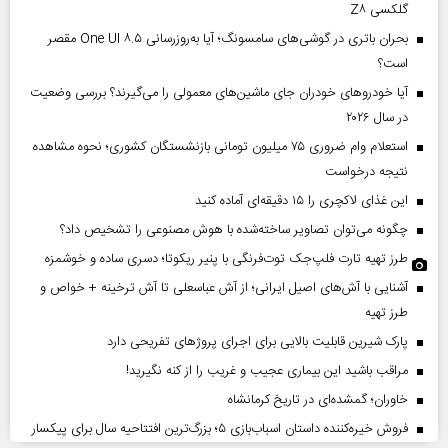
گلکسی Z۸
بحران باتری در گوشی‌های سامسونگ؛ آیا به‌روزرسانی One UI ۸.۵ مقصر
است؟
آیا خودروهای خودران جای ماشین‌های معمولی را می‌گیرند؟ بررسی وضعیت
در سال ۲۰۲۶
استعلام وام ضروری ۷۵ میلیون تومانی بازنشستگان کشوری؛ نحوه مشاهده
نتیجه درخواست
این غذای لاکچری را ۱۵ دقیقه‌ای آماده کنید
چگونه می‌توان تصاویر ساخته‌شده با هوش مصنوعی را تشخیص داد؟
طرز تهیه تارت فلپ‌جک توت‌فرنگی با پنیر ریکوتا؛ دسری ساده و خوشمزه
آشنایی با آش‌های اصیل ایرانی؛ از آش عباسعلی تا آش ترخینه + خواص و
طرز تهیه
پارک شیرین قابلیت‌ بالایی برای اجرای پروژهای تفریحی دارد
مراقب باشید این بیماری عجیب و غریب را از کنه نگیرید!
خاوران؛ گمشده‌ای در تاریخ کرمانشاه
فروش خیره‌کننده داستان اسباب‌بازی ۵؛ بزرگ‌ترین افتتاحیه سال برای پیکسار