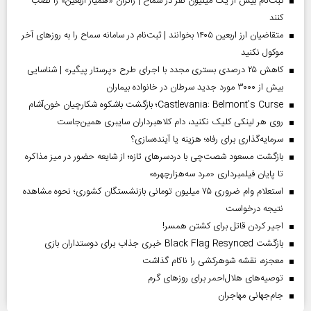
ثبت‌نام بیش از یک میلیون نفر در سماح | زائران «همیار اربعین» را نصب
کنند
متقاضیان ارز اربعین ۱۴۰۵ بخوانند | ثبت‌نام در سامانه سماح را به روز‌های آخر
موکول نکنید
کاهش ۲۵ درصدی بستری مجدد با اجرای طرح «پرستار پیگیر» | شناسایی
بیش از ۳۰۰۰ مورد جدید سرطان در خانواده بیماران
Castlevania: Belmont’s Curse؛ بازگشت باشکوه شکارچیان خون‌آشام
روی هر لینکی کلیک نکنید، دام کلاهبرداران سایبری همین‌جاست
سرمایه‌گذاری برای رفاه؛ هزینه یا آینده‌سازی؟
بازگشت مسعود شصت‌چی با دردسر‌های تازه؛ از شایعه حضور در میز مذاکره
تا پایان فیلمبرداری «مرد سه‌هزارچهره»
استعلام وام ضروری ۷۵ میلیون تومانی بازنشستگان کشوری؛ نحوه مشاهده
نتیجه درخواست
اجیر کردن قاتل برای کشتن همسر!
بازگشت Black Flag Resynced خبری جذاب برای دوستداران بازی
معجزه، نقشه شوهرکشی را ناکام گذاشت
توصیه‌های هلال‌احمر برای روز‌های گرم
جام‌جهانی مهاجران