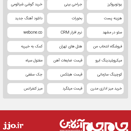
یوتوبروکرز
جراحی بینی
خرید گوشی شیائومی
هزینه پست
بخورات
دانلود آهنگ جدید
سئو در مشهد
نرم افزار CRM
webone.co
فروشگاه انتخاب من
هتل های تهران
کمک به خیریه
میکروبلیدینگ ابرو
قیمت ضایعات آهن
مفتول سیاه
کوچینگ سازمانی
قیمت هبلکس
جک سقفی
خرید میز اداری مدرن
قیمت میلگرد
میز کنفرانس