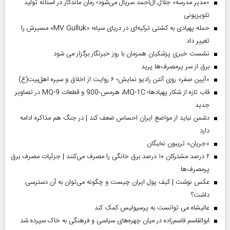
«مدیر مدرسه» جلال آل‌احمد سریال می‌شود؛ رمان ماندگار در آستانه تولید
تلویزیونی
حمله پهپادی به کشتی ترکیه‌ای در دریای سیاه؛ «MV Gulluk» مسیرش را
تغییر داد
نشست خبری پزشکیان همزمان با روز خبرنگار برگزار می شود
برق از سر پرمصرف‌ها پرید
«آیین صفر» روی آنتن رادیو نمایش؛ ۶ روایت از اخلاق و سیره اهل‌بیت(ع)
قاب تازه از شکار پهپادها؛ MQ-1C، هرمس-900 و قطعات MQ-9 در تصاویر
جدید
دشمن نباید از مواضع ایران احساس ضعف کند | در جنگ هم مذاکره ادامه
دارد
«جریان» تریبون نخبگان
۲ درصد مشترکان ۱۰ درصد برق خانگی را مصرف می‌کنند | جزئیات مصرف برق
پرمصرف‌ها
عکس نوشت | کیف پول ایران چیست و چگونه می‌توان به آن دسترسی
داشت؟
عالیشاه می توانست به پرسپولیس کمک کند
ابوالقاسم قاسم‌زاده در میان چهره‌های سیاسی و فرهنگی به خاک سپرده شد