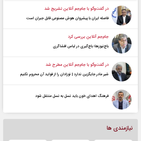
در گفت‌و‌گو با جام‌جم آنلاین تشریح شد
فاصله ایران با پیشرو‌ان هوش مصنوعی قابل جبران است
جام‌جم آنلاین بررسی کرد
باج‌نیوزها؛ باج‌گیری در لباس افشاگری
در گفت‌و‌گو با جام‌جم آنلاین مطرح شد
شیر مادر جایگزین ندارد | نوزادان را از فواید آن محروم نکنیم
فرهنگ اهدای خون باید نسل به نسل منتقل شود
نیازمندی ها