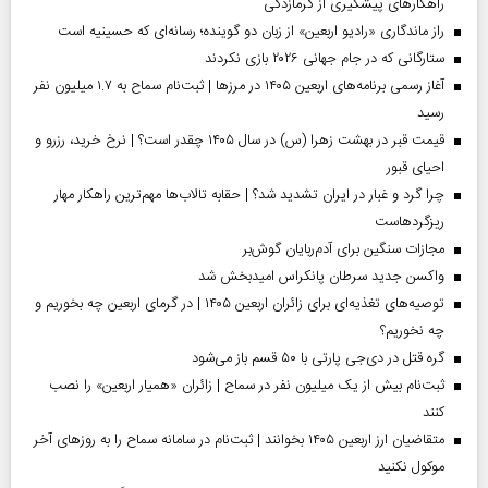
راهکارهای پیشگیری از گرمازدگی
راز ماندگاری «رادیو اربعین» از زبان دو گوینده؛ رسانه‌ای که حسینیه است
ستارگانی که در جام جهانی ۲۰۲۶ بازی نکردند
آغاز رسمی برنامه‌های اربعین ۱۴۰۵ در مرز‌ها | ثبت‌نام سماح به ۱.۷ میلیون نفر
رسید
قیمت قبر در بهشت زهرا (س) در سال ۱۴۰۵ چقدر است؟ | نرخ خرید، رزرو و
احیای قبور
چرا گرد و غبار در ایران تشدید شد؟ | حقابه تالاب‌ها مهم‌ترین راهکار مهار
ریزگردهاست
مجازات سنگین برای آدم‌ربایان گوش‌بر
واکسن جدید سرطان پانکراس امیدبخش شد
توصیه‌های تغذیه‌ای برای زائران اربعین ۱۴۰۵ | در گرمای اربعین چه بخوریم و
چه نخوریم؟
گره قتل در دی‌جی پارتی با ۵۰ قسم باز می‌شود
ثبت‌نام بیش از یک میلیون نفر در سماح | زائران «همیار اربعین» را نصب
کنند
متقاضیان ارز اربعین ۱۴۰۵ بخوانند | ثبت‌نام در سامانه سماح را به روز‌های آخر
موکول نکنید