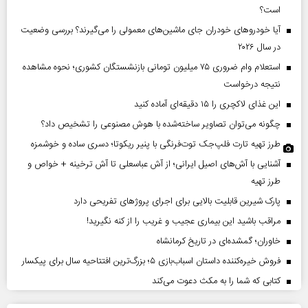
است؟
آیا خودروهای خودران جای ماشین‌های معمولی را می‌گیرند؟ بررسی وضعیت
در سال ۲۰۲۶
استعلام وام ضروری ۷۵ میلیون تومانی بازنشستگان کشوری؛ نحوه مشاهده
نتیجه درخواست
این غذای لاکچری را ۱۵ دقیقه‌ای آماده کنید
چگونه می‌توان تصاویر ساخته‌شده با هوش مصنوعی را تشخیص داد؟
طرز تهیه تارت فلپ‌جک توت‌فرنگی با پنیر ریکوتا؛ دسری ساده و خوشمزه
آشنایی با آش‌های اصیل ایرانی؛ از آش عباسعلی تا آش ترخینه + خواص و
طرز تهیه
پارک شیرین قابلیت‌ بالایی برای اجرای پروژهای تفریحی دارد
مراقب باشید این بیماری عجیب و غریب را از کنه نگیرید!
خاوران؛ گمشده‌ای در تاریخ کرمانشاه
فروش خیره‌کننده داستان اسباب‌بازی ۵؛ بزرگ‌ترین افتتاحیه سال برای پیکسار
کتابی که شما را به مکث دعوت می‌کند