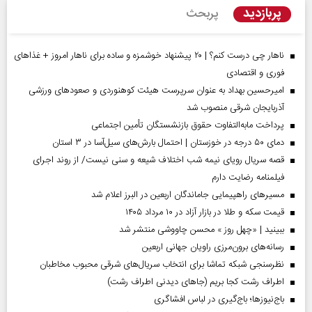
پربازدید
پربحث
ناهار چی درست کنم؟ | ۲۰ پیشنهاد خوشمزه و ساده برای ناهار امروز + غذاهای
فوری و اقتصادی
امیرحسین بهداد به عنوان سرپرست هیئت کوهنوردی و صعودهای ورزشی
آذربایجان شرقی منصوب شد
پرداخت مابه‌التفاوت حقوق بازنشستگان تأمین اجتماعی
دمای ۵۰ درجه در خوزستان | احتمال بارش‌های سیل‌آسا در ۳ استان
قصه سریال رویای نیمه شب اختلاف شیعه و سنی نیست/ از روند اجرای
فیلمنامه رضایت دارم
مسیر‌های راهپیمایی جاماندگان اربعین در البرز اعلام شد
قیمت سکه و طلا در بازار آزاد در ۱۰ مرداد ۱۴۰۵
ببینید | «چهل روز » محسن چاووشی منتشر شد
رسانه‌های برون‌مرزی راویان جهانی اربعین
نظرسنجی شبکه تماشا برای انتخاب سریال‌های شرقی محبوب مخاطبان
اطراف رشت کجا بریم (جاهای دیدنی اطراف رشت)
باج‌نیوزها؛ باج‌گیری در لباس افشاگری