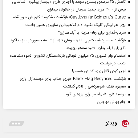
کاهش ۲۵ درصدی بستری مجدد با اجرای طرح «پرستار پیگیر» | شناسایی
بیش از ۳۰۰۰ مورد جدید سرطان در خانواده بیماران
Castlevania: Belmont’s Curse؛ بازگشت باشکوه شکارچیان خون‌آشام
روی هر لینکی کلیک نکنید، دام کلاهبرداران سایبری همین‌جاست
سرمایه‌گذاری برای رفاه؛ هزینه یا آینده‌سازی؟
بازگشت مسعود شصت‌چی با دردسر‌های تازه؛ از شایعه حضور در میز مذاکره
تا پایان فیلمبرداری «مرد سه‌هزارچهره»
استعلام وام ضروری ۷۵ میلیون تومانی بازنشستگان کشوری؛ نحوه مشاهده
نتیجه درخواست
اجیر کردن قاتل برای کشتن همسر!
بازگشت Black Flag Resynced خبری جذاب برای دوستداران بازی
معجزه، نقشه شوهرکشی را ناکام گذاشت
توصیه‌های هلال‌احمر برای روز‌های گرم
جام‌جهانی مهاجران
ویدئو