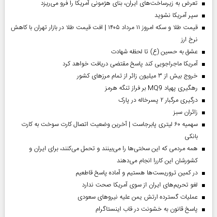
تعرض به زیرساخت‌های ایران، بنای هژمونی آمریکا را فرو می‌ریزد
سپر آمریکا نشوید
قیمت طلا و سکه امروز ۱۱ مرداد ۱۴۰۵ | افت قیمت طلا در بازار تهران با کاهش
نرخ ارز
عشق به حسین (ع) تا لحظه شهادت
آمریکا ماجراجویی کند پاسخ مقتضی دریافت خواهد کرد
خروج بیش از ۳ میلیون زائر از تمام مرز‌های کشور
رهگیری پهپاد MQ9 بر فراز تنگه هرمز
درگیری مرگبار ۲ پسرخاله در پارک
‌زائران سبز
سهمیه ۶۰ لیتری پابرجاست | آخرین وضعیت اتصال کارت سوخت به کارت
بانکی
همه مردمی که این سختی‌ها را می‌بینند و تحمل می‌کنند، برای ایران و
کشورشان این کاررا انجام می‌دهند
در کمین تروریست‌ها هستیم و آماده پاسخ قاطعیم
لغو تحریم‌های ایران از سوی آمریکا صحت ندارد
عملیات گسترده ارتش یمن علیه نیروهای سعودی
پاسخ قانون به خشونت در قاب اینستاگرام