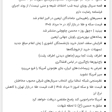
قصه سریال رویای نیمه شب اختلاف شیعه و سنی نیست/ از روند اجرای
فیلمنامه رضایت دارم
مسیر‌های راهپیمایی جاماندگان اربعین در البرز اعلام شد
قیمت سکه و طلا در بازار آزاد در ۱۰ مرداد ۱۴۰۵
ببینید | «چهل روز » محسن چاووشی منتشر شد
رسانه‌های برون‌مرزی راویان جهانی اربعین
افزایش سقف اعتبار خرید بازنشستگان کشوری | زمان اعلام مبلغ جدید
تسهیلات خرید از فروشگاه‌ها
اطراف رشت کجا بریم (جاهای دیدنی اطراف رشت)
باج‌نیوزها؛ باج‌گیری در لباس افشاگری
تعرض به زیرساخت‌های ایران، بنای هژمونی آمریکا را فرو می‌ریزد
سپر آمریکا نشوید
نظرسنجی شبکه تماشا برای انتخاب سریال‌های شرقی محبوب مخاطبان
قیمت طلا و سکه امروز ۱۱ مرداد ۱۴۰۵ | افت قیمت طلا در بازار تهران با کاهش
نرخ ارز
آمریکا ماجراجویی کند پاسخ مقتضی دریافت خواهد کرد
عشق به حسین (ع) تا لحظه شهادت
خروج بیش از ۳ میلیون زائر از تمام مرز‌های کشور