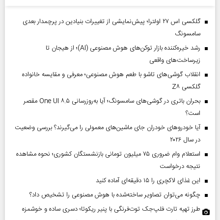
گلکسی اس ۲۷ اولترا؛ پیش‌نمایشی از تغییرات بنیادین در پرچمدار بعدی
سامسونگ
رشد خیره‌کننده بازار توکن‌های هوش مصنوعی (AI)؛ از هیجان تا
زیرساخت‌های واقعی
انقلاب گوشی‌های تاشو‌ با طعم هوش مصنوعی؛ معرفی و مقایسه خانواده
گلکسی Z۸
بحران باتری در گوشی‌های سامسونگ؛ آیا به‌روزرسانی One UI ۸.۵ مقصر
است؟
آیا خودروهای خودران جای ماشین‌های معمولی را می‌گیرند؟ بررسی وضعیت
در سال ۲۰۲۶
استعلام وام ضروری ۷۵ میلیون تومانی بازنشستگان کشوری؛ نحوه مشاهده
نتیجه درخواست
این غذای لاکچری را ۱۵ دقیقه‌ای آماده کنید
چگونه می‌توان تصاویر ساخته‌شده با هوش مصنوعی را تشخیص داد؟
طرز تهیه تارت فلپ‌جک توت‌فرنگی با پنیر ریکوتا؛ دسری ساده و خوشمزه