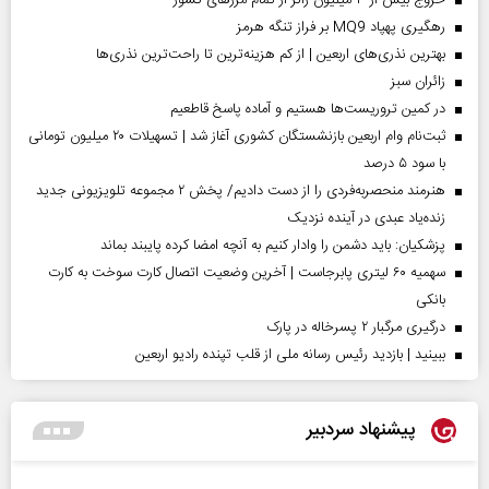
رهگیری پهپاد MQ9 بر فراز تنگه هرمز
بهترین نذری‌های اربعین | از کم هزینه‌ترین تا راحت‌ترین نذری‌ها
‌زائران سبز
در کمین تروریست‌ها هستیم و آماده پاسخ قاطعیم
ثبت‌نام وام اربعین بازنشستگان کشوری آغاز شد | تسهیلات ۲۰ میلیون تومانی
با سود ۵ درصد
هنرمند منحصر‌به‌فردی را از دست دادیم/ پخش ۲ مجموعه تلویزیونی جدید
زنده‌یاد عبدی در آینده نزدیک
پزشکیان: باید دشمن را وادار کنیم به آنچه امضا کرده پایبند بماند
سهمیه ۶۰ لیتری پابرجاست | آخرین وضعیت اتصال کارت سوخت به کارت
بانکی
درگیری مرگبار ۲ پسرخاله در پارک
ببینید | بازدید رئیس رسانه ملی از قلب تپنده رادیو اربعین
پیشنهاد سردبیر