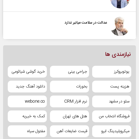
عدالت در سلامت میانبر ندارد
نیازمندی ها
یوتوبروکرز
جراحی بینی
خرید گوشی شیائومی
هزینه پست
بخورات
دانلود آهنگ جدید
سئو در مشهد
نرم افزار CRM
webone.co
فروشگاه انتخاب من
هتل های تهران
کمک به خیریه
میکروبلیدینگ ابرو
قیمت ضایعات آهن
مفتول سیاه