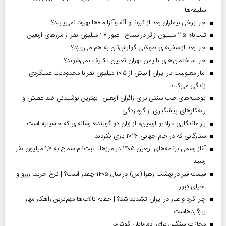
سلیقه‌ها
چرا برخی بیماران بعد از کرونا و آنفلوآنزا ماه‌ها بهبود نمی‌یابند؟
ثبت‌نام ۲.۵ میلیون زائر در سماح | عبور ۱.۷ میلیون نفر از مرز‌های اربعین
چرا بعد از سفرهای طولانی گوارش‌تان به هم می‌ریزد؟
چرا ساختمان‌های ناایمن تهران تعیین تکلیف نمی‌شوند؟
آمار معلولیت در ایران | بیش از ۱۰.۵ میلیون نفر با محدودیت عملکردی
زندگی می‌کنند
توصیه‌های طب سنتی برای زائران اربعین | بهترین نوشیدنی ضد عطش و
راهکارهای پیشگیری از گرمازدگی
راز ماندگاری «رادیو اربعین» از زبان دو گوینده؛ رسانه‌ای که حسینیه است
ستارگانی که در جام جهانی ۲۰۲۶ بازی نکردند
آغاز رسمی برنامه‌های اربعین ۱۴۰۵ در مرز‌ها | ثبت‌نام سماح به ۱.۷ میلیون نفر
رسید
قیمت قبر در بهشت زهرا (س) در سال ۱۴۰۵ چقدر است؟ | نرخ خرید، رزرو و
احیای قبور
چرا گرد و غبار در ایران تشدید شد؟ | حقابه تالاب‌ها مهم‌ترین راهکار مهار
ریزگردهاست
مجازات سنگین برای آدم‌ربایان گوش‌بر