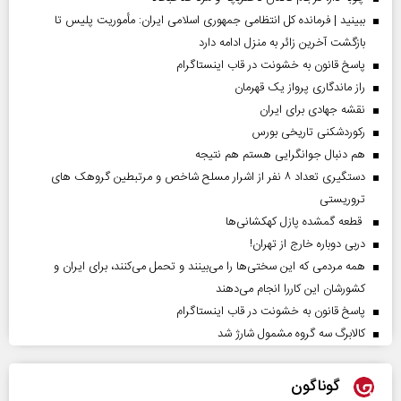
ببینید | فرمانده کل انتظامی جمهوری اسلامی ایران­: مأموریت پلیس تا
بازگشت آخرین زائر به منزل ادامه دارد
پاسخ قانون به خشونت در قاب اینستاگرام
راز ماندگاری پرواز یک قهرمان
نقشه جهادی برای ایران
رکوردشکنی تاریخی بورس
هم دنبال جوانگرایی هستم هم نتیجه
دستگیری تعداد ۸ نفر از اشرار مسلح شاخص و مرتبطین گروهک های
تروریستی
قطعه گمشده پازل کهکشانی‌ها
دربی دوباره خارج از تهران!
همه مردمی که این سختی‌ها را می‌بینند و تحمل می‌کنند، برای ایران و
کشورشان این کاررا انجام می‌دهند
پاسخ قانون به خشونت در قاب اینستاگرام
کالابرگ سه گروه مشمول شارژ شد
گوناگون