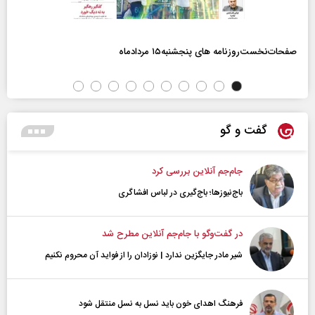
صفحات‌نخست‌روزنامه ها‌ی پنجشنبه‌۱۵ مردادماه
گفت و گو
جام‌جم آنلاین بررسی کرد
باج‌نیوزها؛ باج‌گیری در لباس افشاگری
در گفت‌و‌گو با جام‌جم آنلاین مطرح شد
شیر مادر جایگزین ندارد | نوزادان را از فواید آن محروم نکنیم
فرهنگ اهدای خون باید نسل به نسل منتقل شود