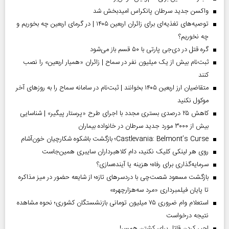
واکسن جدید سرطان پانکراس امیدبخش شد
توصیه‌های تغذیه‌ای برای زائران اربعین ۱۴۰۵ | در گرمای اربعین چه بخوریم و
چه نخوریم؟
گره قتل در دی‌جی پارتی با ۵۰ قسم باز می‌شود
ثبت‌نام بیش از یک میلیون نفر در سماح | زائران «همیار اربعین» را نصب
کنند
متقاضیان ارز اربعین ۱۴۰۵ بخوانند | ثبت‌نام در سامانه سماح را به روز‌های آخر
موکول نکنید
کاهش ۲۵ درصدی بستری مجدد با اجرای طرح «پرستار پیگیر» | شناسایی
بیش از ۳۰۰۰ مورد جدید سرطان در خانواده بیماران
Castlevania: Belmont’s Curse؛ بازگشت باشکوه شکارچیان خون‌آشام
روی هر لینکی کلیک نکنید، دام کلاهبرداران سایبری همین‌جاست
سرمایه‌گذاری برای رفاه؛ هزینه یا آینده‌سازی؟
بازگشت مسعود شصت‌چی با دردسر‌های تازه؛ از شایعه حضور در میز مذاکره
تا پایان فیلمبرداری «مرد سه‌هزارچهره»
استعلام وام ضروری ۷۵ میلیون تومانی بازنشستگان کشوری؛ نحوه مشاهده
نتیجه درخواست
اجیر کردن قاتل برای کشتن همسر!