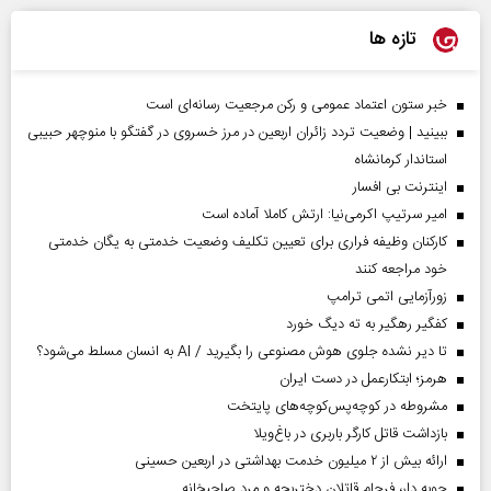
تازه ها
خبر ستون اعتماد عمومی و رکن مرجعیت رسانه‌ای است
ببینید | وضعیت تردد زائران اربعین در مرز خسروی در گفتگو با منوچهر حبیبی
استاندار کرمانشاه
اینترنت بی افسار
امیر سرتیپ اکرمی‌نیا: ارتش کاملا آماده است
کارکنان وظیفه فراری برای تعیین تکلیف وضعیت خدمتی به یگان خدمتی
خود مراجعه کنند
زورآزمایی اتمی ترامپ
کفگیر رهگیر به ته دیگ خورد
تا دیر نشده جلوی هوش مصنوعی را بگیرید / AI به انسان مسلط می‌شود؟
هرمز؛ ابتکارعمل در دست ایران
مشروطه در کوچه‌پس‌کوچه‌های پایتخت
بازداشت قاتل کارگر باربری در باغ‌ویلا
ارائه بیش از ۲ میلیون خدمت بهداشتی در اربعین حسینی
چوبه دار، فرجام قاتلان دختربچه و مرد صاحبخانه