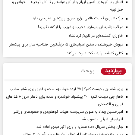
آشنایی با آش‌های اصیل ایرانی؛ از آش عباسعلی تا آش ترخینه + خواص و
طرز تهیه
پارک شیرین قابلیت‌ بالایی برای اجرای پروژهای تفریحی دارد
مراقب باشید این بیماری عجیب و غریب را از کنه نگیرید!
خاوران؛ گمشده‌ای در تاریخ کرمانشاه
فروش خیره‌کننده داستان اسباب‌بازی ۵؛ بزرگ‌ترین افتتاحیه سال برای پیکسار
کتابی که شما را به مکث دعوت می‌کند
پربازدید
پربحث
برای شام چی درست کنم؟ | ۲۵ ایده خوشمزه، ساده و فوری برای شام امشب
ناهار چی درست کنم؟ | ۲۰ پیشنهاد خوشمزه و ساده برای ناهار امروز + غذاهای
فوری و اقتصادی
امیرحسین بهداد به عنوان سرپرست هیئت کوهنوردی و صعودهای ورزشی
آذربایجان شرقی منصوب شد
زمان پخش سریال «ماه عسل» با بازی اکبر عبدی اعلام شد
دمای ۵۰ درجه در خوزستان | احتمال بارش‌های سیل‌آسا در ۳ استان