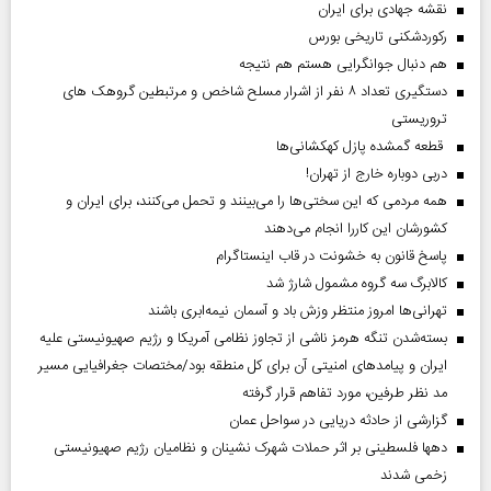
نقشه جهادی برای ایران
رکوردشکنی تاریخی بورس
هم دنبال جوانگرایی هستم هم نتیجه
دستگیری تعداد ۸ نفر از اشرار مسلح شاخص و مرتبطین گروهک های
تروریستی
قطعه گمشده پازل کهکشانی‌ها
دربی دوباره خارج از تهران!
همه مردمی که این سختی‌ها را می‌بینند و تحمل می‌کنند، برای ایران و
کشورشان این کاررا انجام می‌دهند
پاسخ قانون به خشونت در قاب اینستاگرام
کالابرگ سه گروه مشمول شارژ شد
تهرانی‌ها امروز منتظر وزش باد و آسمان نیمه‌ابری باشند
بسته‌شدن تنگه هرمز ناشی از تجاوز نظامی آمریکا و رژیم صهیونیستی علیه
ایران و پیامد‌های امنیتی آن برای کل منطقه بود/مختصات جغرافیایی مسیر
مد نظر طرفین، مورد تفاهم قرار گرفته
گزارشی از حادثه دریایی در سواحل عمان
دهها فلسطینی بر اثر حملات شهرک نشینان و نظامیان رژیم صهیونیستی
زخمی شدند