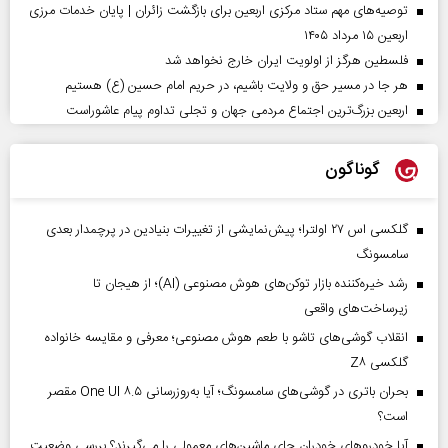
توصیه‌های مهم ستاد مرکزی اربعین برای بازگشت زائران | پایان خدمات مرزی
اربعین ۱۵ مرداد ۱۴۰۵
فلسطین هرگز از اولویت ایران خارج نخواهد شد
هر جا در مسیر حق و ولایت باشیم، در حریم امام حسین (ع) هستیم
اربعین بزرگ‌ترین اجتماع مردمی جهان و تجلی تداوم پیام عاشوراست
گوناگون
گلکسی اس ۲۷ اولترا؛ پیش‌نمایشی از تغییرات بنیادین در پرچمدار بعدی
سامسونگ
رشد خیره‌کننده بازار توکن‌های هوش مصنوعی (AI)؛ از هیجان تا
زیرساخت‌های واقعی
انقلاب گوشی‌های تاشو‌ با طعم هوش مصنوعی؛ معرفی و مقایسه خانواده
گلکسی Z۸
بحران باتری در گوشی‌های سامسونگ؛ آیا به‌روزرسانی One UI ۸.۵ مقصر
است؟
آیا خودروهای خودران جای ماشین‌های معمولی را می‌گیرند؟ بررسی وضعیت