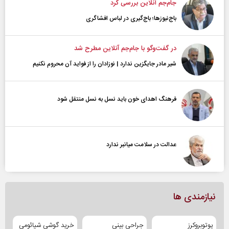
جام‌جم آنلاین بررسی کرد
باج‌نیوزها؛ باج‌گیری در لباس افشاگری
در گفت‌و‌گو با جام‌جم آنلاین مطرح شد
شیر مادر جایگزین ندارد | نوزادان را از فواید آن محروم نکنیم
فرهنگ اهدای خون باید نسل به نسل منتقل شود
عدالت در سلامت میانبر ندارد
نیازمندی ها
یوتوبروکرز
جراحی بینی
خرید گوشی شیائومی