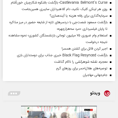
Castlevania: Belmont’s Curse؛ بازگشت باشکوه شکارچیان خون‌آشام
روی هر لینکی کلیک نکنید، دام کلاهبرداران سایبری همین‌جاست
سرمایه‌گذاری برای رفاه؛ هزینه یا آینده‌سازی؟
بازگشت مسعود شصت‌چی با دردسر‌های تازه؛ از شایعه حضور در میز مذاکره
تا پایان فیلمبرداری «مرد سه‌هزارچهره»
استعلام وام ضروری ۷۵ میلیون تومانی بازنشستگان کشوری؛ نحوه مشاهده
نتیجه درخواست
اجیر کردن قاتل برای کشتن همسر!
بازگشت Black Flag Resynced خبری جذاب برای دوستداران بازی
معجزه، نقشه شوهرکشی را ناکام گذاشت
توصیه‌های هلال‌احمر برای روز‌های گرم
جام‌جهانی مهاجران
ویدئو