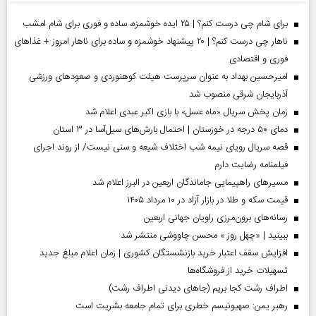
برای شام چی درست کنم؟ | ۲۵ ایده خوشمزه، ساده و فوری برای شام امشب
ناهار چی درست کنم؟ | ۲۰ پیشنهاد خوشمزه و ساده برای ناهار امروز + غذاهای
فوری و اقتصادی
امیرحسین بهداد به عنوان سرپرست هیئت کوهنوردی و صعودهای ورزشی
آذربایجان شرقی منصوب شد
زمان پخش سریال «ماه عسل» با بازی اکبر عبدی اعلام شد
دمای ۵۰ درجه در خوزستان | احتمال بارش‌های سیل‌آسا در ۳ استان
قصه سریال رویای نیمه شب اختلاف شیعه و سنی نیست/ از روند اجرای
فیلمنامه رضایت دارم
مسیر‌های راهپیمایی جاماندگان اربعین در البرز اعلام شد
قیمت سکه و طلا در بازار آزاد در ۱۰ مرداد ۱۴۰۵
رسانه‌های برون‌مرزی راویان جهانی اربعین
ببینید | «چهل روز » محسن چاووشی منتشر شد
افزایش سقف اعتبار خرید بازنشستگان کشوری | زمان اعلام مبلغ جدید
تسهیلات خرید از فروشگاه‌ها
اطراف رشت کجا بریم (جاهای دیدنی اطراف رشت)
رهبر یمن: صهیونیسم خطری برای تمام جامعه بشریت است