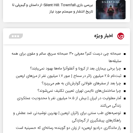
بررسی بازی Silent Hill: Townfall؛ از داستان و گیم‌پلی تا
تاریخ انتشار و سیستم مورد نیاز
اخبار ویژه
صبحانه چی درست کنم؟ معرفی ۳۰ صبحانه سریع، سالم و مقوی برای همه
سلیقه‌ها
چرا برخی بیماران بعد از کرونا و آنفلوآنزا ماه‌ها بهبود نمی‌یابند؟
ثبت‌نام ۲.۵ میلیون زائر در سماح | عبور ۱.۷ میلیون نفر از مرز‌های اربعین
چرا بعد از سفرهای طولانی گوارش‌تان به هم می‌ریزد؟
چرا ساختمان‌های ناایمن تهران تعیین تکلیف نمی‌شوند؟
آمار معلولیت در ایران | بیش از ۱۰.۵ میلیون نفر با محدودیت عملکردی
زندگی می‌کنند
توصیه‌های طب سنتی برای زائران اربعین | بهترین نوشیدنی ضد عطش و
راهکارهای پیشگیری از گرمازدگی
راز ماندگاری «رادیو اربعین» از زبان دو گوینده؛ رسانه‌ای که حسینیه است