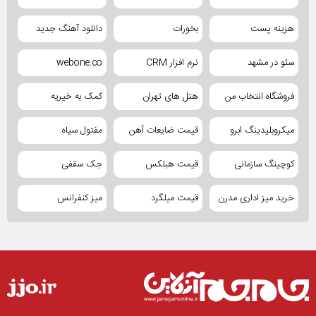
هزینه پست
بخورات
دانلود آهنگ جدید
سئو در مشهد
نرم افزار CRM
webone.co
فروشگاه انتخاب من
هتل های تهران
کمک به خیریه
میکروبلیدینگ ابرو
قیمت ضایعات آهن
مفتول سیاه
کوچینگ سازمانی
قیمت هبلکس
جک سقفی
خرید میز اداری مدرن
قیمت میلگرد
میز کنفرانس