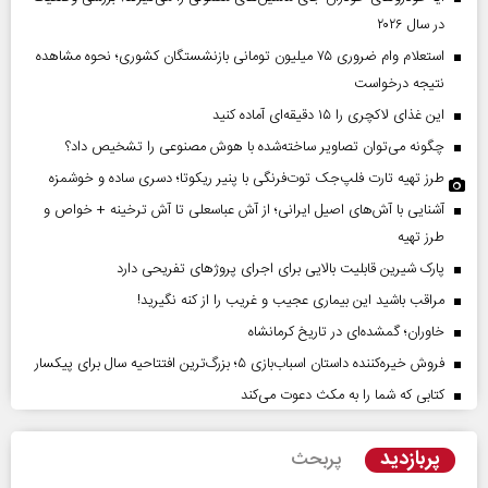
در سال ۲۰۲۶
استعلام وام ضروری ۷۵ میلیون تومانی بازنشستگان کشوری؛ نحوه مشاهده
نتیجه درخواست
این غذای لاکچری را ۱۵ دقیقه‌ای آماده کنید
چگونه می‌توان تصاویر ساخته‌شده با هوش مصنوعی را تشخیص داد؟
طرز تهیه تارت فلپ‌جک توت‌فرنگی با پنیر ریکوتا؛ دسری ساده و خوشمزه
آشنایی با آش‌های اصیل ایرانی؛ از آش عباسعلی تا آش ترخینه + خواص و
طرز تهیه
پارک شیرین قابلیت‌ بالایی برای اجرای پروژهای تفریحی دارد
مراقب باشید این بیماری عجیب و غریب را از کنه نگیرید!
خاوران؛ گمشده‌ای در تاریخ کرمانشاه
فروش خیره‌کننده داستان اسباب‌بازی ۵؛ بزرگ‌ترین افتتاحیه سال برای پیکسار
کتابی که شما را به مکث دعوت می‌کند
پربازدید
پربحث