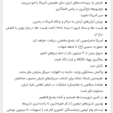
تعرض به زیرساخت‌های ایران، بنای هژمونی آمریکا را فرو می‌ریزد
باج‌نیوزها؛ باج‌گیری در لباس افشاگری
سپر آمریکا نشوید
یورش آرش‌های ارتش به مراکز و پایگاه‌ آمریکا در بحرین
قیمت طلا و سکه امروز ۱۱ مرداد ۱۴۰۵ | افت قیمت طلا در بازار تهران با کاهش
نرخ ارز
آمریکا ماجراجویی کند پاسخ مقتضی دریافت خواهد کرد
عشق به حسین (ع) تا لحظه شهادت
خروج بیش از ۳ میلیون زائر از تمام مرز‌های کشور
رهگیری پهپاد MQ9 بر فراز تنگه هرمز
‌زائران سبز
واکنش سخنگوی وزارت خارجه به اظهارات دبیرکل سازمان ملل متحد
نظرسنجی شبکه تماشا برای انتخاب سریال‌های شرقی محبوب مخاطبان
هشدار عراقچی به بلغارستان؛ مشارکت در تجاوز نظامی علیه ایران،
مسئولیت‌آور است
در کمین تروریست‌ها هستیم و آماده پاسخ قاطعیم
بهترین نذری‌های اربعین | از کم هزینه‌ترین تا راحت‌ترین نذری‌ها
ثبت‌نام وام اربعین بازنشستگان کشوری آغاز شد | تسهیلات ۲۰ میلیون تومانی