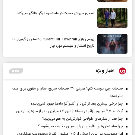
امضای سروش صحت در «استخر» دیگر غافلگیر نمی‌کند
بررسی بازی Silent Hill: Townfall؛ از داستان و گیم‌پلی تا
تاریخ انتشار و سیستم مورد نیاز
اخبار ویژه
صبحانه چی درست کنم؟ معرفی ۳۰ صبحانه سریع، سالم و مقوی برای همه
سلیقه‌ها
چرا برخی بیماران بعد از کرونا و آنفلوآنزا ماه‌ها بهبود نمی‌یابند؟
ثبت‌نام ۲.۵ میلیون زائر در سماح | عبور ۱.۷ میلیون نفر از مرز‌های اربعین
چرا بعد از سفرهای طولانی گوارش‌تان به هم می‌ریزد؟
چرا ساختمان‌های ناایمن تهران تعیین تکلیف نمی‌شوند؟
آمار معلولیت در ایران | بیش از ۱۰.۵ میلیون نفر با محدودیت عملکردی