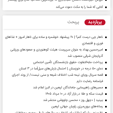
کتابی که شما را به مکث دعوت می‌کند
پربازدید
پربحث
ناهار چی درست کنم؟ | ۲۰ پیشنهاد خوشمزه و ساده برای ناهار امروز + غذاهای
فوری و اقتصادی
امیرحسین بهداد به عنوان سرپرست هیئت کوهنوردی و صعودهای ورزشی
آذربایجان شرقی منصوب شد
پرداخت مابه‌التفاوت حقوق بازنشستگان تأمین اجتماعی
دمای ۵۰ درجه در خوزستان | احتمال بارش‌های سیل‌آسا در ۳ استان
قصه سریال رویای نیمه شب اختلاف شیعه و سنی نیست/ از روند اجرای
فیلمنامه رضایت دارم
مسیر‌های راهپیمایی جاماندگان اربعین در البرز اعلام شد
قیمت سکه و طلا در بازار آزاد در ۱۰ مرداد ۱۴۰۵
ببینید | «چهل روز » محسن چاووشی منتشر شد
رسانه‌های برون‌مرزی راویان جهانی اربعین
نظرسنجی شبکه تماشا برای انتخاب سریال‌های شرقی محبوب مخاطبان