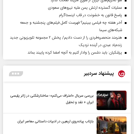
لغو تحریم‌های ایران از سوی آمریکا صحت ندارد
عملیات گسترده ارتش یمن علیه نیروهای سعودی
پاسخ قانون به خشونت در قاب اینستاگرام
آخر هفته چه فیلمی ببینیم؟ فهرست کامل فیلم‌های پنجشنبه و جمعه
شبکه‌های سیما
هنرمند منحصر‌به‌فردی را از دست دادیم/ پخش ۲ مجموعه تلویزیونی جدید
زنده‌یاد عبدی در آینده نزدیک
پزشکیان: باید دشمن را وادار کنیم به آنچه امضا کرده پایبند بماند
پیشنهاد سردبیر
بررسی سریال «اعتراف می‌کنم»؛ ساختارشکنی در ژانر پلیسی
ایران + نقد و تحلیل
بازتاب پیاده‌روی اربعین در ادبیات داستانی معاصر ایران