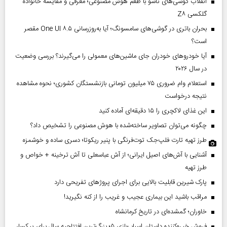
انقلاب گوشی‌های تاشو‌ با طعم هوش مصنوعی؛ معرفی و مقایسه خانواده
گلکسی Z۸
بحران باتری در گوشی‌های سامسونگ؛ آیا به‌روزرسانی One UI ۸.۵ مقصر
است؟
آیا خودروهای خودران جای ماشین‌های معمولی را می‌گیرند؟ بررسی وضعیت
در سال ۲۰۲۶
استعلام وام ضروری ۷۵ میلیون تومانی بازنشستگان کشوری؛ نحوه مشاهده
نتیجه درخواست
این غذای لاکچری را ۱۵ دقیقه‌ای آماده کنید
چگونه می‌توان تصاویر ساخته‌شده با هوش مصنوعی را تشخیص داد؟
طرز تهیه تارت فلپ‌جک توت‌فرنگی با پنیر ریکوتا؛ دسری ساده و خوشمزه
آشنایی با آش‌های اصیل ایرانی؛ از آش عباسعلی تا آش ترخینه + خواص و
طرز تهیه
پارک شیرین قابلیت‌ بالایی برای اجرای پروژهای تفریحی دارد
مراقب باشید این بیماری عجیب و غریب را از کنه نگیرید!
خاوران؛ گمشده‌ای در تاریخ کرمانشاه
فروش خیره‌کننده داستان اسباب‌بازی ۵؛ بزرگ‌ترین افتتاحیه سال برای پیکسار