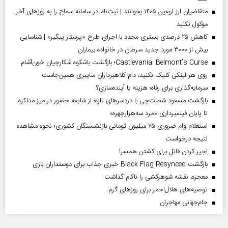
متقاضیان ارز اربعین ۱۴۰۵ بخوانند | ثبت‌نام در سامانه سماح را به روز‌های آخر
موکول نکنید
کاهش ۲۵ درصدی بستری مجدد با اجرای طرح «پرستار پیگیر» | شناسایی
بیش از ۳۰۰۰ مورد جدید سرطان در خانواده بیماران
Castlevania: Belmont’s Curse؛ بازگشت باشکوه شکارچیان خون‌آشام
روی هر لینکی کلیک نکنید، دام کلاهبرداران سایبری همین‌جاست
سرمایه‌گذاری برای رفاه؛ هزینه یا آینده‌سازی؟
بازگشت مسعود شصت‌چی با دردسر‌های تازه؛ از شایعه حضور در میز مذاکره
تا پایان فیلمبرداری «مرد سه‌هزارچهره»
استعلام وام ضروری ۷۵ میلیون تومانی بازنشستگان کشوری؛ نحوه مشاهده
نتیجه درخواست
اجیر کردن قاتل برای کشتن همسر!
بازگشت Black Flag Resynced خبری جذاب برای دوستداران بازی
معجزه، نقشه شوهرکشی را ناکام گذاشت
توصیه‌های هلال‌احمر برای روز‌های گرم
جام‌جهانی مهاجران