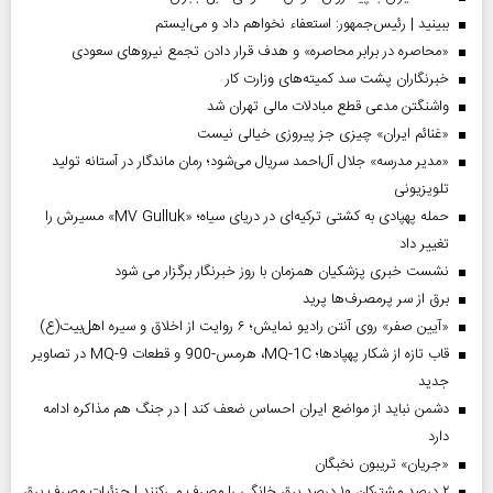
ببینید | رئیس‌جمهور: استعفاء نخواهم داد و می‌ایستم
«محاصره در برابر محاصره» و هدف قرار دادن تجمع نیروهای سعودی
خبرنگاران پشت سد کمیته‌های وزارت کار
واشنگتن مدعی قطع مبادلات مالی تهران شد
«غنائم ایران» چیزی جز پیروزی خیالی نیست
«مدیر مدرسه» جلال آل‌احمد سریال می‌شود؛ رمان ماندگار در آستانه تولید
تلویزیونی
حمله پهپادی به کشتی ترکیه‌ای در دریای سیاه؛ «MV Gulluk» مسیرش را
تغییر داد
نشست خبری پزشکیان همزمان با روز خبرنگار برگزار می شود
برق از سر پرمصرف‌ها پرید
«آیین صفر» روی آنتن رادیو نمایش؛ ۶ روایت از اخلاق و سیره اهل‌بیت(ع)
قاب تازه از شکار پهپادها؛ MQ-1C، هرمس-900 و قطعات MQ-9 در تصاویر
جدید
دشمن نباید از مواضع ایران احساس ضعف کند | در جنگ هم مذاکره ادامه
دارد
«جریان» تریبون نخبگان
۲ درصد مشترکان ۱۰ درصد برق خانگی را مصرف می‌کنند | جزئیات مصرف برق