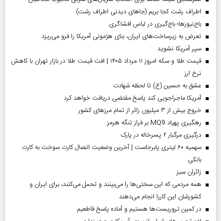
اطراف رشت کجا بریم (جاهای دیدنی اطراف رشت)
باج‌نیوزها؛ باج‌گیری در لباس افشاگری
تعرض به زیرساخت‌های ایران، بنای هژمونی آمریکا را فرو می‌ریزد
سپر آمریکا نشوید
قیمت طلا و سکه امروز ۱۱ مرداد ۱۴۰۵ | افت قیمت طلا در بازار تهران با کاهش
نرخ ارز
عشق به حسین (ع) تا لحظه شهادت
آمریکا ماجراجویی کند پاسخ مقتضی دریافت خواهد کرد
خروج بیش از ۳ میلیون زائر از تمام مرز‌های کشور
رهگیری پهپاد MQ9 بر فراز تنگه هرمز
درگیری مرگبار ۲ پسرخاله در پارک
سهمیه ۶۰ لیتری پابرجاست | آخرین وضعیت اتصال کارت سوخت به کارت
بانکی
‌زائران سبز
همه مردمی که این سختی‌ها را می‌بینند و تحمل می‌کنند، برای ایران و
کشورشان این کاررا انجام می‌دهند
در کمین تروریست‌ها هستیم و آماده پاسخ قاطعیم