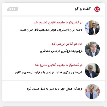
گفت و گو
در گفت‌و‌گو با جام‌جم آنلاین تشریح شد
فاصله ایران با پیشرو‌ان هوش مصنوعی قابل جبران است
جام‌جم آنلاین بررسی کرد
باج‌نیوزها؛ باج‌گیری در لباس افشاگری
در گفت‌و‌گو با جام‌جم آنلاین مطرح شد
شیر مادر جایگزین ندارد | نوزادان را از فواید آن محروم نکنیم
فرهنگ اهدای خون باید نسل به نسل منتقل شود