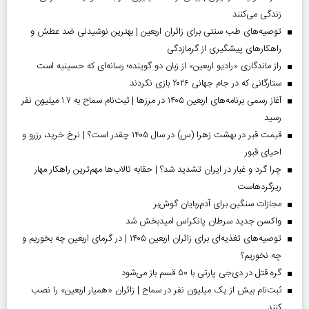
زندگی می‌کنند
توصیه‌های طب سنتی برای زائران اربعین | بهترین نوشیدنی ضد عطش و
راهکارهای پیشگیری از گرمازدگی
راز ماندگاری «رادیو اربعین» از زبان دو گوینده؛ رسانه‌ای که حسینیه است
ستارگانی که در جام جهانی ۲۰۲۶ بازی نکردند
آغاز رسمی برنامه‌های اربعین ۱۴۰۵ در مرز‌ها | ثبت‌نام سماح به ۱.۷ میلیون نفر
رسید
قیمت قبر در بهشت زهرا (س) در سال ۱۴۰۵ چقدر است؟ | نرخ خرید، رزرو و
احیای قبور
چرا گرد و غبار در ایران تشدید شد؟ | حقابه تالاب‌ها مهم‌ترین راهکار مهار
ریزگردهاست
مجازات سنگین برای آدم‌ربایان گوش‌بر
واکسن جدید سرطان پانکراس امیدبخش شد
توصیه‌های تغذیه‌ای برای زائران اربعین ۱۴۰۵ | در گرمای اربعین چه بخوریم و
چه نخوریم؟
گره قتل در دی‌جی پارتی با ۵۰ قسم باز می‌شود
ثبت‌نام بیش از یک میلیون نفر در سماح | زائران «همیار اربعین» را نصب
کنند