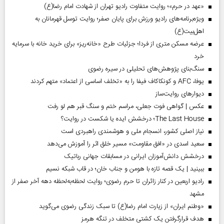
«عهد در حرم»؛ روایت متفاوت رادیو تهران از شهادت امام رضا(ع)
ویژه‌برنامه‌های رادیو ورزش برای پایان صفر؛ روایت توسل قهرمانان به
اهل‌بیت(ع)
عرضه مسکن متری از فردا؛ جزئیات طرح «خانه‌ریز» برای خرید خانه با سرمایه
خرد
سنگ‌بنای پژوهش‌های تحلیلی در سیره رضوی
یوفا، AFC و کونکاکاف فیفا را به «تخلف اساسی از اعتماد» متهم کردند
دیوارهای روایت‌ساز
عکس | گواهی فوت جعلی، مراسم ختم و سنگ قبر هم لو رفت
The Last House؛ درخشش ایده یا شکست در روایت؟
نیاز اصلی کشور، انسجام ملی و هوشمندی راهبردی است
سعید اسدی در «افق مقاومت» مسیر خلق اثر را آموزش می‌دهد
درخشش دانش‌آموزان ایرانی در مسابقات جهانی رباتیک
ببینید | یک قصه تازه با هومن و جناب‌ خان؛ در قاب شبکه نسیم
رادیو اربعین در کنار زائران تا حرم رضوی؛ روایت لحظه‌به‌لحظه دهه آخر صفر از
مشهد
«وطنم ایران» از زیارت امام رضا(ع) تا سبک زندگی رضوی می‌گوید
هدف قرارگرفتن یک کشتی متخلف در تنگه هرمز