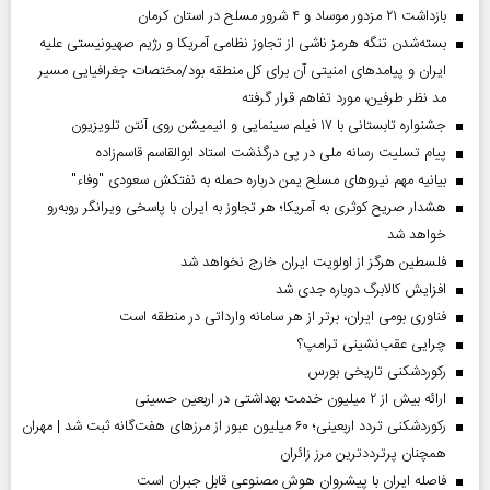
بازداشت ۲۱ مزدور موساد و ۴ شرور مسلح در استان کرمان
بسته‌شدن تنگه هرمز ناشی از تجاوز نظامی آمریکا و رژیم صهیونیستی علیه
ایران و پیامد‌های امنیتی آن برای کل منطقه بود/مختصات جغرافیایی مسیر
مد نظر طرفین، مورد تفاهم قرار گرفته
جشنواره تابستانی با ۱۷ فیلم سینمایی و انیمیشن روی آنتن تلویزیون
پیام تسلیت رسانه ملی در پی درگذشت استاد ابوالقاسم قاسم‌زاده
بیانیه مهم نیروهای مسلح یمن درباره حمله به نفتکش سعودی "وفاء"
هشدار صریح کوثری به آمریکا؛ هر تجاوز به ایران با پاسخی ویرانگر روبه‌رو
خواهد شد
فلسطین هرگز از اولویت ایران خارج نخواهد شد
افزایش کالابرگ دوباره جدی شد
فناوری بومی ایران، برتر از هر سامانه وارداتی در منطقه است
چرایی عقب‌نشینی ترامپ؟
رکوردشکنی تاریخی بورس
ارائه بیش از ۲ میلیون خدمت بهداشتی در اربعین حسینی
رکوردشکنی تردد اربعینی؛ ۶۰ میلیون عبور از مرزهای هفت‌گانه ثبت شد | مهران
همچنان پرترددترین مرز زائران
فاصله ایران با پیشرو‌ان هوش مصنوعی قابل جبران است