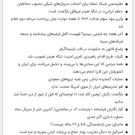
نظرسنجی شبکه تماشا برای انتخاب سریال‌های شرقی محبوب مخاطبان
«نظم ایرانی» در تنگه هرمز غیرقابل بازگشت است
واریز سود سهام عدالت ۱۴۰۴ تا هفته دولت؛ زمان پرداخت مرحله دوم اعلام
شد
آخر هفته چه فیلمی ببینیم؟ فهرست کامل فیلم‌های پنجشنبه و جمعه
شبکه‌های سیما
پاسخ قانون به خشونت در قاب اینستاگرام
کلیات طرح اقدام راهبردی تامین امنیت تنگه هرمز تصویب شد
همه مردمی که این سختی‌ها را می‌بینند و تحمل می‌کنند، برای ایران و
کشورشان این کاررا انجام می‌دهند
عملیات گسترده ارتش یمن علیه نیروهای سعودی
لغو تحریم‌های ایران از سوی آمریکا صحت ندارد
بازگشت زائران اربعین آغاز شد؛ ۱۰ توصیه‌ای که قبل از عبور از مرز حتماً باید
بدانید
آغاز نگارش فیلمنامه «پایتخت ۸» در سالجاری/ آخرین خبر از سریال «ماه
عسل» با بازی اکبر عبدی
ماجرای سن بازنشستگی ۵۵ و ۶۲ ساله چیست؟
اسرائیل به دنبال تخریب روند صلح و بی‌ثبات کردن سوریه و غزه است