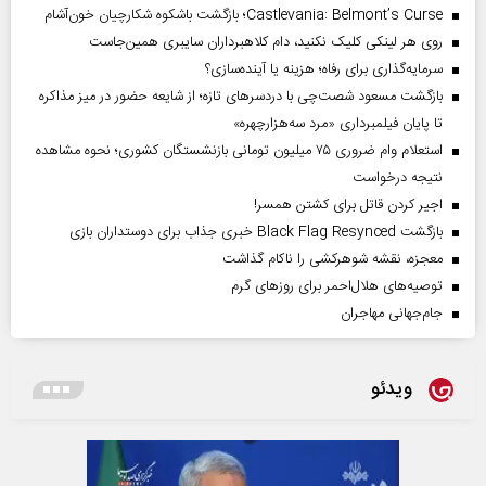
Castlevania: Belmont’s Curse؛ بازگشت باشکوه شکارچیان خون‌آشام
روی هر لینکی کلیک نکنید، دام کلاهبرداران سایبری همین‌جاست
سرمایه‌گذاری برای رفاه؛ هزینه یا آینده‌سازی؟
بازگشت مسعود شصت‌چی با دردسر‌های تازه؛ از شایعه حضور در میز مذاکره
تا پایان فیلمبرداری «مرد سه‌هزارچهره»
استعلام وام ضروری ۷۵ میلیون تومانی بازنشستگان کشوری؛ نحوه مشاهده
نتیجه درخواست
اجیر کردن قاتل برای کشتن همسر!
بازگشت Black Flag Resynced خبری جذاب برای دوستداران بازی
معجزه، نقشه شوهرکشی را ناکام گذاشت
توصیه‌های هلال‌احمر برای روز‌های گرم
جام‌جهانی مهاجران
ویدئو