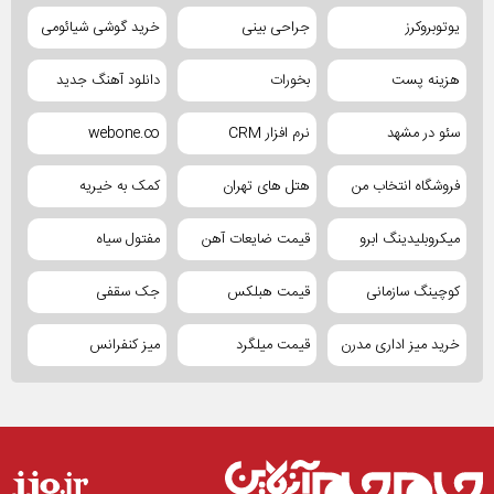
یوتوبروکرز
جراحی بینی
خرید گوشی شیائومی
هزینه پست
بخورات
دانلود آهنگ جدید
سئو در مشهد
نرم افزار CRM
webone.co
فروشگاه انتخاب من
هتل های تهران
کمک به خیریه
میکروبلیدینگ ابرو
قیمت ضایعات آهن
مفتول سیاه
کوچینگ سازمانی
قیمت هبلکس
جک سقفی
خرید میز اداری مدرن
قیمت میلگرد
میز کنفرانس