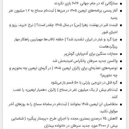
ستارگانی که در جام جهانی ۲۰۲۶ بازی نکردند
آغاز رسمی برنامه‌های اربعین ۱۴۰۵ در مرز‌ها | ثبت‌نام سماح به ۱.۷ میلیون نفر
رسید
قیمت قبر در بهشت زهرا (س) در سال ۱۴۰۵ چقدر است؟ | نرخ خرید، رزرو و
احیای قبور
چرا گرد و غبار در ایران تشدید شد؟ | حقابه تالاب‌ها مهم‌ترین راهکار مهار
ریزگردهاست
مجازات سنگین برای آدم‌ربایان گوش‌بر
واکسن جدید سرطان پانکراس امیدبخش شد
توصیه‌های تغذیه‌ای برای زائران اربعین ۱۴۰۵ | در گرمای اربعین چه بخوریم و
چه نخوریم؟
گره قتل در دی‌جی پارتی با ۵۰ قسم باز می‌شود
ثبت‌نام بیش از یک میلیون نفر در سماح | زائران «همیار اربعین» را نصب
کنند
متقاضیان ارز اربعین ۱۴۰۵ بخوانند | ثبت‌نام در سامانه سماح را به روز‌های آخر
موکول نکنید
کاهش ۲۵ درصدی بستری مجدد با اجرای طرح «پرستار پیگیر» | شناسایی
بیش از ۳۰۰۰ مورد جدید سرطان در خانواده بیماران