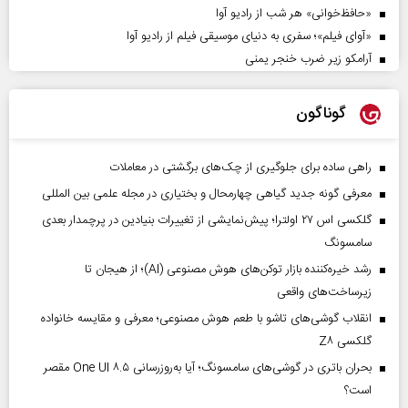
«حافظ‌خوانی» هر شب از رادیو آوا
«آوای فیلم»؛ سفری به دنیای موسیقی فیلم از رادیو آوا
آرامکو زیر ضرب خنجر یمنی
گوناگون
راهی ساده برای جلوگیری از چک‌های برگشتی در معاملات
معرفی گونه جدید گیاهی چهارمحال و بختیاری در مجله علمی بین المللی
گلکسی اس ۲۷ اولترا؛ پیش‌نمایشی از تغییرات بنیادین در پرچمدار بعدی
سامسونگ
رشد خیره‌کننده بازار توکن‌های هوش مصنوعی (AI)؛ از هیجان تا
زیرساخت‌های واقعی
انقلاب گوشی‌های تاشو‌ با طعم هوش مصنوعی؛ معرفی و مقایسه خانواده
گلکسی Z۸
بحران باتری در گوشی‌های سامسونگ؛ آیا به‌روزرسانی One UI ۸.۵ مقصر
است؟