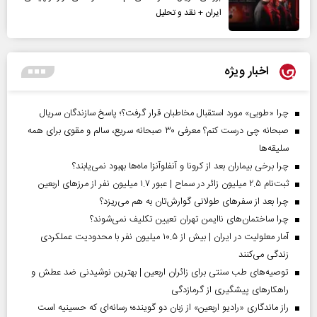
ایران + نقد و تحلیل
اخبار ویژه
چرا «طوبی» مورد استقبال مخاطبان قرار گرفت؟؛ پاسخ سازندگان سریال
صبحانه چی درست کنم؟ معرفی ۳۰ صبحانه سریع، سالم و مقوی برای همه
سلیقه‌ها
چرا برخی بیماران بعد از کرونا و آنفلوآنزا ماه‌ها بهبود نمی‌یابند؟
ثبت‌نام ۲.۵ میلیون زائر در سماح | عبور ۱.۷ میلیون نفر از مرز‌های اربعین
چرا بعد از سفرهای طولانی گوارش‌تان به هم می‌ریزد؟
چرا ساختمان‌های ناایمن تهران تعیین تکلیف نمی‌شوند؟
آمار معلولیت در ایران | بیش از ۱۰.۵ میلیون نفر با محدودیت عملکردی
زندگی می‌کنند
توصیه‌های طب سنتی برای زائران اربعین | بهترین نوشیدنی ضد عطش و
راهکارهای پیشگیری از گرمازدگی
راز ماندگاری «رادیو اربعین» از زبان دو گوینده؛ رسانه‌ای که حسینیه است