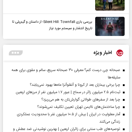
بررسی بازی Silent Hill: Townfall؛ از داستان و گیم‌پلی تا
تاریخ انتشار و سیستم مورد نیاز
اخبار ویژه
صبحانه چی درست کنم؟ معرفی ۳۰ صبحانه سریع، سالم و مقوی برای همه
سلیقه‌ها
چرا برخی بیماران بعد از کرونا و آنفلوآنزا ماه‌ها بهبود نمی‌یابند؟
ثبت‌نام ۲.۵ میلیون زائر در سماح | عبور ۱.۷ میلیون نفر از مرز‌های اربعین
چرا بعد از سفرهای طولانی گوارش‌تان به هم می‌ریزد؟
چرا ساختمان‌های ناایمن تهران تعیین تکلیف نمی‌شوند؟
آمار معلولیت در ایران | بیش از ۱۰.۵ میلیون نفر با محدودیت عملکردی
زندگی می‌کنند
توصیه‌های طب سنتی برای زائران اربعین | بهترین نوشیدنی ضد عطش و