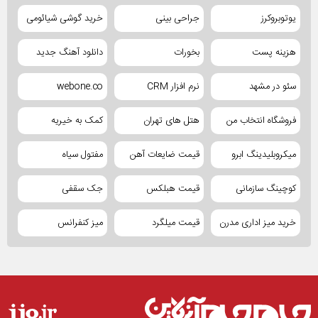
یوتوبروکرز
جراحی بینی
خرید گوشی شیائومی
هزینه پست
بخورات
دانلود آهنگ جدید
سئو در مشهد
نرم افزار CRM
webone.co
فروشگاه انتخاب من
هتل های تهران
کمک به خیریه
میکروبلیدینگ ابرو
قیمت ضایعات آهن
مفتول سیاه
کوچینگ سازمانی
قیمت هبلکس
جک سقفی
خرید میز اداری مدرن
قیمت میلگرد
میز کنفرانس