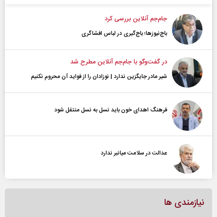
جام‌جم آنلاین بررسی کرد
باج‌نیوزها؛ باج‌گیری در لباس افشاگری
در گفت‌و‌گو با جام‌جم آنلاین مطرح شد
شیر مادر جایگزین ندارد | نوزادان را از فواید آن محروم نکنیم
فرهنگ اهدای خون باید نسل به نسل منتقل شود
عدالت در سلامت میانبر ندارد
نیازمندی ها