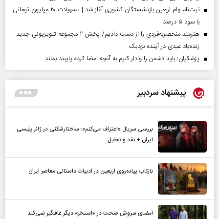
ثبت‌نام وام اربعین بازنشستگان کشوری آغاز شد | تسهیلات ۲۰ میلیون تومانی
با سود ۵ درصد
هنرمند منحصر‌به‌فردی را از دست دادیم/ پخش ۲ مجموعه تلویزیونی جدید
زنده‌یاد عبدی در آینده نزدیک
پزشکیان: باید دشمن را وادار کنیم به آنچه امضا کرده پایبند بماند
پیشنهاد سردبیر
بررسی سریال «اعتراف می‌کنم»؛ ساختارشکنی در ژانر پلیسی
ایران + نقد و تحلیل
بازتاب پیاده‌روی اربعین در ادبیات داستانی معاصر ایران
امضای سروش صحت در «استخر» دیگر غافلگیر نمی‌کند