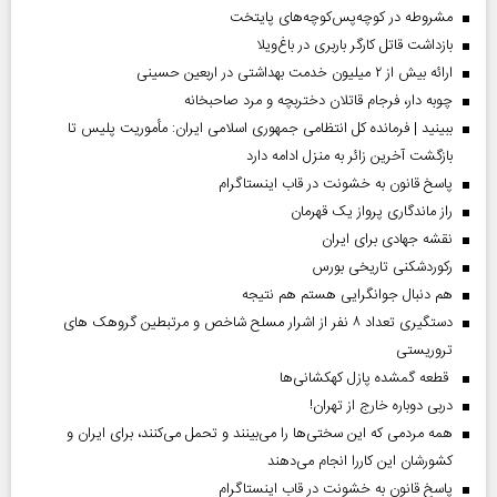
مشروطه در کوچه‌پس‌کوچه‌های پایتخت
بازداشت قاتل کارگر باربری در باغ‌ویلا
ارائه بیش از ۲ میلیون خدمت بهداشتی در اربعین حسینی
چوبه دار، فرجام قاتلان دختربچه و مرد صاحبخانه
ببینید | فرمانده کل انتظامی جمهوری اسلامی ایران­: مأموریت پلیس تا
بازگشت آخرین زائر به منزل ادامه دارد
پاسخ قانون به خشونت در قاب اینستاگرام
راز ماندگاری پرواز یک قهرمان
نقشه جهادی برای ایران
رکوردشکنی تاریخی بورس
هم دنبال جوانگرایی هستم هم نتیجه
دستگیری تعداد ۸ نفر از اشرار مسلح شاخص و مرتبطین گروهک های
تروریستی
قطعه گمشده پازل کهکشانی‌ها
دربی دوباره خارج از تهران!
همه مردمی که این سختی‌ها را می‌بینند و تحمل می‌کنند، برای ایران و
کشورشان این کاررا انجام می‌دهند
پاسخ قانون به خشونت در قاب اینستاگرام