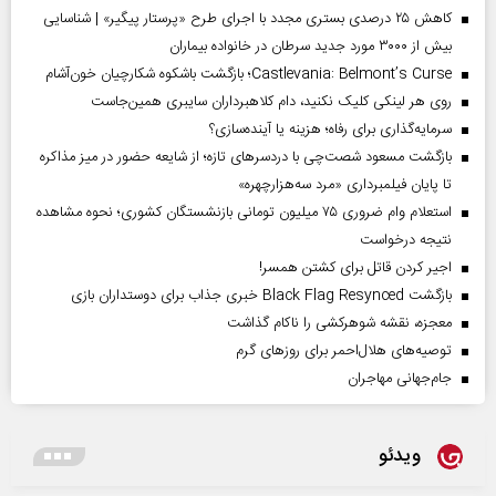
کاهش ۲۵ درصدی بستری مجدد با اجرای طرح «پرستار پیگیر» | شناسایی
بیش از ۳۰۰۰ مورد جدید سرطان در خانواده بیماران
Castlevania: Belmont’s Curse؛ بازگشت باشکوه شکارچیان خون‌آشام
روی هر لینکی کلیک نکنید، دام کلاهبرداران سایبری همین‌جاست
سرمایه‌گذاری برای رفاه؛ هزینه یا آینده‌سازی؟
بازگشت مسعود شصت‌چی با دردسر‌های تازه؛ از شایعه حضور در میز مذاکره
تا پایان فیلمبرداری «مرد سه‌هزارچهره»
استعلام وام ضروری ۷۵ میلیون تومانی بازنشستگان کشوری؛ نحوه مشاهده
نتیجه درخواست
اجیر کردن قاتل برای کشتن همسر!
بازگشت Black Flag Resynced خبری جذاب برای دوستداران بازی
معجزه، نقشه شوهرکشی را ناکام گذاشت
توصیه‌های هلال‌احمر برای روز‌های گرم
جام‌جهانی مهاجران
ویدئو