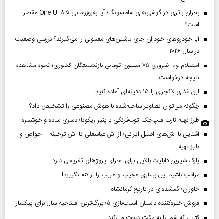
بحران باتری در گوشی‌های سامسونگ؛ آیا به‌روزرسانی One UI ۸.۵ مقصر
است؟
آیا خودروهای خودران جای ماشین‌های معمولی را می‌گیرند؟ بررسی وضعیت
در سال ۲۰۲۶
استعلام وام ضروری ۷۵ میلیون تومانی بازنشستگان کشوری؛ نحوه مشاهده
نتیجه درخواست
این غذای لاکچری را ۱۵ دقیقه‌ای آماده کنید
چگونه می‌توان تصاویر ساخته‌شده با هوش مصنوعی را تشخیص داد؟
طرز تهیه تارت فلپ‌جک توت‌فرنگی با پنیر ریکوتا؛ دسری ساده و خوشمزه
آشنایی با آش‌های اصیل ایرانی؛ از آش عباسعلی تا آش ترخینه + خواص و
طرز تهیه
پارک شیرین قابلیت‌ بالایی برای اجرای پروژهای تفریحی دارد
مراقب باشید این بیماری عجیب و غریب را از کنه نگیرید!
خاوران؛ گمشده‌ای در تاریخ کرمانشاه
فروش خیره‌کننده داستان اسباب‌بازی ۵؛ بزرگ‌ترین افتتاحیه سال برای پیکسار
کتابی که شما را به مکث دعوت می‌کند