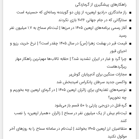
راهکارهای پیشگیری از گرمازدگی
راز ماندگاری «رادیو اربعین» از زبان دو گوینده؛ رسانه‌ای که حسینیه است
ستارگانی که در جام جهانی ۲۰۲۶ بازی نکردند
آغاز رسمی برنامه‌های اربعین ۱۴۰۵ در مرز‌ها | ثبت‌نام سماح به ۱.۷ میلیون نفر
رسید
قیمت قبر در بهشت زهرا (س) در سال ۱۴۰۵ چقدر است؟ | نرخ خرید، رزرو و
احیای قبور
چرا گرد و غبار در ایران تشدید شد؟ | حقابه تالاب‌ها مهم‌ترین راهکار مهار
ریزگردهاست
مجازات سنگین برای آدم‌ربایان گوش‌بر
واکسن جدید سرطان پانکراس امیدبخش شد
توصیه‌های تغذیه‌ای برای زائران اربعین ۱۴۰۵ | در گرمای اربعین چه بخوریم و
چه نخوریم؟
گره قتل در دی‌جی پارتی با ۵۰ قسم باز می‌شود
ثبت‌نام بیش از یک میلیون نفر در سماح | زائران «همیار اربعین» را نصب
کنند
متقاضیان ارز اربعین ۱۴۰۵ بخوانند | ثبت‌نام در سامانه سماح را به روز‌های آخر
موکول نکنید