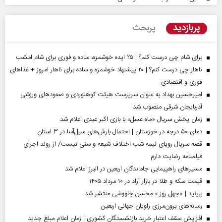
پربازدید
پربحث
برای شام چی درست کنم؟ | ۲۵ ایده خوشمزه، ساده و فوری برای شام امشب
ناهار چی درست کنم؟ | ۲۰ پیشنهاد خوشمزه و ساده برای ناهار امروز + غذاهای
فوری و اقتصادی
امیرحسین بهداد به عنوان سرپرست هیئت کوهنوردی و صعودهای ورزشی
آذربایجان شرقی منصوب شد
زمان پخش سریال «ماه عسل» با بازی اکبر عبدی اعلام شد
دمای ۵۰ درجه در خوزستان | احتمال بارش‌های سیل‌آسا در ۳ استان
قصه سریال رویای نیمه شب اختلاف شیعه و سنی نیست/ از روند اجرای
فیلمنامه رضایت دارم
مسیر‌های راهپیمایی جاماندگان اربعین در البرز اعلام شد
قیمت سکه و طلا در بازار آزاد در ۱۰ مرداد ۱۴۰۵
ببینید | «چهل روز » محسن چاووشی منتشر شد
رسانه‌های برون‌مرزی راویان جهانی اربعین
افزایش سقف اعتبار خرید بازنشستگان کشوری | زمان اعلام مبلغ جدید