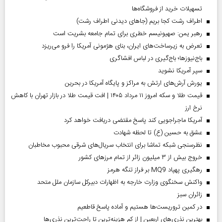
تسهیلات خرید از فروشگاه‌ها
اطراف رشت کجا بریم (جاهای دیدنی اطراف رشت)
رهبر یمن: صهیونیسم خطری برای تمام جامعه بشریت است
تعرض به زیرساخت‌های ایران، بنای هژمونی آمریکا را فرو می‌ریزد
باج‌نیوزها؛ باج‌گیری در لباس افشاگری
سپر آمریکا نشوید
یورش آرش‌های ارتش به مراکز و پایگاه‌ آمریکا در بحرین
قیمت طلا و سکه امروز ۱۱ مرداد ۱۴۰۵ | افت قیمت طلا در بازار تهران با کاهش
نرخ ارز
آمریکا ماجراجویی کند پاسخ مقتضی دریافت خواهد کرد
عشق به حسین (ع) تا لحظه شهادت
نظرسنجی شبکه تماشا برای انتخاب سریال‌های شرقی محبوب مخاطبان
خروج بیش از ۳ میلیون زائر از تمام مرز‌های کشور
رهگیری پهپاد MQ9 بر فراز تنگه هرمز
واکنش سخنگوی وزارت خارجه به اظهارات دبیرکل سازمان ملل متحد
‌زائران سبز
در کمین تروریست‌ها هستیم و آماده پاسخ قاطعیم
بهترین نذری‌های اربعین | از کم هزینه‌ترین تا راحت‌ترین نذری‌ها