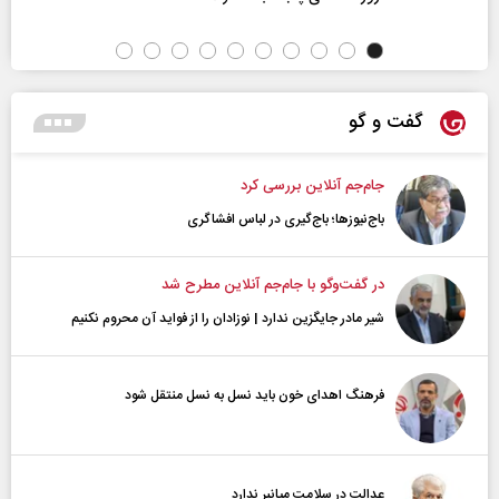
گفت و گو
جام‌جم آنلاین بررسی کرد
باج‌نیوزها؛ باج‌گیری در لباس افشاگری
در گفت‌و‌گو با جام‌جم آنلاین مطرح شد
شیر مادر جایگزین ندارد | نوزادان را از فواید آن محروم نکنیم
فرهنگ اهدای خون باید نسل به نسل منتقل شود
عدالت در سلامت میانبر ندارد