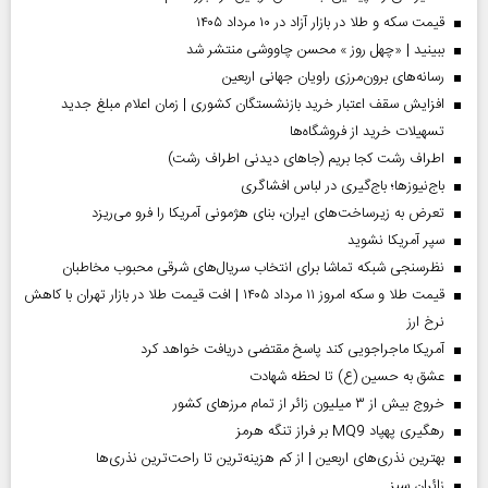
قیمت سکه و طلا در بازار آزاد در ۱۰ مرداد ۱۴۰۵
ببینید | «چهل روز » محسن چاووشی منتشر شد
رسانه‌های برون‌مرزی راویان جهانی اربعین
افزایش سقف اعتبار خرید بازنشستگان کشوری | زمان اعلام مبلغ جدید
تسهیلات خرید از فروشگاه‌ها
اطراف رشت کجا بریم (جاهای دیدنی اطراف رشت)
باج‌نیوزها؛ باج‌گیری در لباس افشاگری
تعرض به زیرساخت‌های ایران، بنای هژمونی آمریکا را فرو می‌ریزد
سپر آمریکا نشوید
نظرسنجی شبکه تماشا برای انتخاب سریال‌های شرقی محبوب مخاطبان
قیمت طلا و سکه امروز ۱۱ مرداد ۱۴۰۵ | افت قیمت طلا در بازار تهران با کاهش
نرخ ارز
آمریکا ماجراجویی کند پاسخ مقتضی دریافت خواهد کرد
عشق به حسین (ع) تا لحظه شهادت
خروج بیش از ۳ میلیون زائر از تمام مرز‌های کشور
رهگیری پهپاد MQ9 بر فراز تنگه هرمز
بهترین نذری‌های اربعین | از کم هزینه‌ترین تا راحت‌ترین نذری‌ها
‌زائران سبز