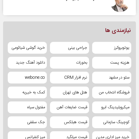
نیازمندی ها
یوتوبروکرز
جراحی بینی
خرید گوشی شیائومی
هزینه پست
بخورات
دانلود آهنگ جدید
سئو در مشهد
نرم افزار CRM
webone.co
فروشگاه انتخاب من
هتل های تهران
کمک به خیریه
میکروبلیدینگ ابرو
قیمت ضایعات آهن
مفتول سیاه
کوچینگ سازمانی
قیمت هبلکس
جک سقفی
خرید میز اداری مدرن
قیمت میلگرد
میز کنفرانس