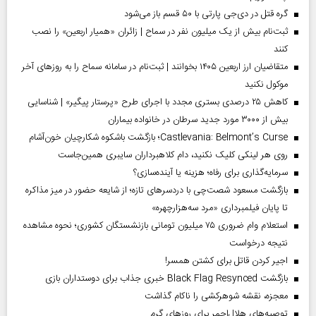
گره قتل در دی‌جی پارتی با ۵۰ قسم باز می‌شود
ثبت‌نام بیش از یک میلیون نفر در سماح | زائران «همیار اربعین» را نصب
کنند
متقاضیان ارز اربعین ۱۴۰۵ بخوانند | ثبت‌نام در سامانه سماح را به روز‌های آخر
موکول نکنید
کاهش ۲۵ درصدی بستری مجدد با اجرای طرح «پرستار پیگیر» | شناسایی
بیش از ۳۰۰۰ مورد جدید سرطان در خانواده بیماران
Castlevania: Belmont’s Curse؛ بازگشت باشکوه شکارچیان خون‌آشام
روی هر لینکی کلیک نکنید، دام کلاهبرداران سایبری همین‌جاست
سرمایه‌گذاری برای رفاه؛ هزینه یا آینده‌سازی؟
بازگشت مسعود شصت‌چی با دردسر‌های تازه؛ از شایعه حضور در میز مذاکره
تا پایان فیلمبرداری «مرد سه‌هزارچهره»
استعلام وام ضروری ۷۵ میلیون تومانی بازنشستگان کشوری؛ نحوه مشاهده
نتیجه درخواست
اجیر کردن قاتل برای کشتن همسر!
بازگشت Black Flag Resynced خبری جذاب برای دوستداران بازی
معجزه، نقشه شوهرکشی را ناکام گذاشت
توصیه‌های هلال‌احمر برای روز‌های گرم