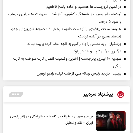
در کمین تروریست‌ها هستیم و آماده پاسخ قاطعیم
ثبت‌نام وام اربعین بازنشستگان کشوری آغاز شد | تسهیلات ۲۰ میلیون تومانی
با سود ۵ درصد
هنرمند منحصر‌به‌فردی را از دست دادیم/ پخش ۲ مجموعه تلویزیونی جدید
زنده‌یاد عبدی در آینده نزدیک
پزشکیان: باید دشمن را وادار کنیم به آنچه امضا کرده پایبند بماند
درگیری مرگبار ۲ پسرخاله در پارک
سهمیه ۶۰ لیتری پابرجاست | آخرین وضعیت اتصال کارت سوخت به کارت
بانکی
ببینید | بازدید رئیس رسانه ملی از قلب تپنده رادیو اربعین
پیشنهاد سردبیر
بررسی سریال «اعتراف می‌کنم»؛ ساختارشکنی در ژانر پلیسی
ایران + نقد و تحلیل