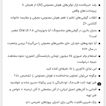
رشد خیره‌کننده بازار توکن‌های هوش مصنوعی (AI)؛ از هیجان تا
زیرساخت‌های واقعی
انقلاب گوشی‌های تاشو‌ با طعم هوش مصنوعی؛ معرفی و مقایسه خانواده
گلکسی Z۸
بحران باتری در گوشی‌های سامسونگ؛ آیا به‌روزرسانی One UI ۸.۵ مقصر
است؟
آیا خودروهای خودران جای ماشین‌های معمولی را می‌گیرند؟ بررسی وضعیت
در سال ۲۰۲۶
استعلام وام ضروری ۷۵ میلیون تومانی بازنشستگان کشوری؛ نحوه مشاهده
نتیجه درخواست
این غذای لاکچری را ۱۵ دقیقه‌ای آماده کنید
چگونه می‌توان تصاویر ساخته‌شده با هوش مصنوعی را تشخیص داد؟
طرز تهیه تارت فلپ‌جک توت‌فرنگی با پنیر ریکوتا؛ دسری ساده و خوشمزه
آشنایی با آش‌های اصیل ایرانی؛ از آش عباسعلی تا آش ترخینه + خواص و
طرز تهیه
پارک شیرین قابلیت‌ بالایی برای اجرای پروژهای تفریحی دارد