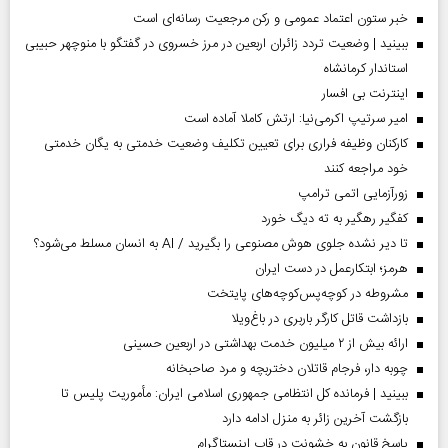
خبر ستون اعتماد عمومی و رکن مرجعیت رسانه‌ای است
ببینید | وضعیت تردد زائران اربعین در مرز خسروی در گفتگو با منوچهر حبیبی
استاندار کرمانشاه
اینترنت بی افسار
امیر سرتیپ اکرمی‌نیا: ارتش کاملا آماده است
کارکنان وظیفه فراری برای تعیین تکلیف وضعیت خدمتی به یگان خدمتی
خود مراجعه کنند
زورآزمایی اتمی ترامپ
کفگیر رهگیر به ته دیگ خورد
تا دیر نشده جلوی هوش مصنوعی را بگیرید / AI به انسان مسلط می‌شود؟
هرمز؛ ابتکارعمل در دست ایران
مشروطه در کوچه‌پس‌کوچه‌های پایتخت
بازداشت قاتل کارگر باربری در باغ‌ویلا
ارائه بیش از ۲ میلیون خدمت بهداشتی در اربعین حسینی
چوبه دار، فرجام قاتلان دختربچه و مرد صاحبخانه
ببینید | فرمانده کل انتظامی جمهوری اسلامی ایران­: مأموریت پلیس تا
بازگشت آخرین زائر به منزل ادامه دارد
پاسخ قانون به خشونت در قاب اینستاگرام