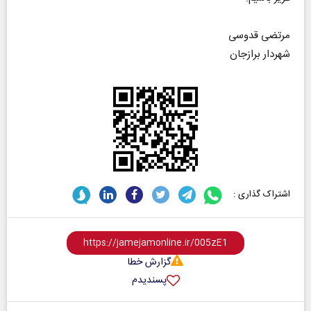
مرتضی قدوسی
شهردار برازجان
اشتراک گذاری :
گزارش خطا
پسندیدم