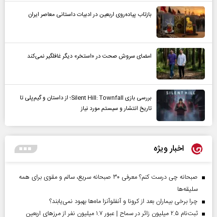
بازتاب پیاده‌روی اربعین در ادبیات داستانی معاصر ایران
امضای سروش صحت در «استخر» دیگر غافلگیر نمی‌کند
بررسی بازی Silent Hill: Townfall؛ از داستان و گیم‌پلی تا
تاریخ انتشار و سیستم مورد نیاز
اخبار ویژه
صبحانه چی درست کنم؟ معرفی ۳۰ صبحانه سریع، سالم و مقوی برای همه
سلیقه‌ها
چرا برخی بیماران بعد از کرونا و آنفلوآنزا ماه‌ها بهبود نمی‌یابند؟
ثبت‌نام ۲.۵ میلیون زائر در سماح | عبور ۱.۷ میلیون نفر از مرز‌های اربعین