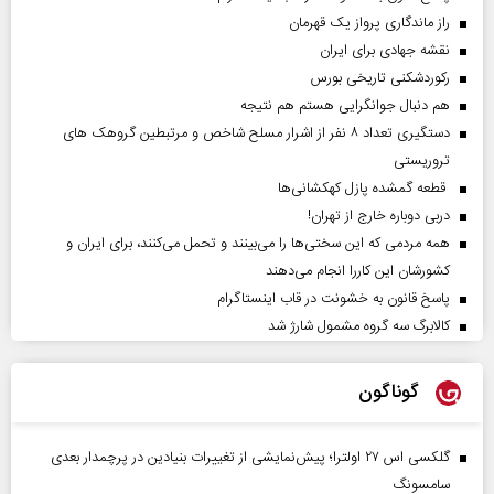
راز ماندگاری پرواز یک قهرمان
نقشه جهادی برای ایران
رکوردشکنی تاریخی بورس
هم دنبال جوانگرایی هستم هم نتیجه
دستگیری تعداد ۸ نفر از اشرار مسلح شاخص و مرتبطین گروهک های
تروریستی
قطعه گمشده پازل کهکشانی‌ها
دربی دوباره خارج از تهران!
همه مردمی که این سختی‌ها را می‌بینند و تحمل می‌کنند، برای ایران و
کشورشان این کاررا انجام می‌دهند
پاسخ قانون به خشونت در قاب اینستاگرام
کالابرگ سه گروه مشمول شارژ شد
گوناگون
گلکسی اس ۲۷ اولترا؛ پیش‌نمایشی از تغییرات بنیادین در پرچمدار بعدی
سامسونگ