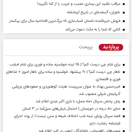
مراقب باشید این بیماری عجیب و غریب را از کنه نگیرید!
خاوران؛ گمشده‌ای در تاریخ کرمانشاه
فروش خیره‌کننده داستان اسباب‌بازی ۵؛ بزرگ‌ترین افتتاحیه سال برای پیکسار
کتابی که شما را به مکث دعوت می‌کند
پربازدید
پربحث
برای شام چی درست کنم؟ | ۲۵ ایده خوشمزه، ساده و فوری برای شام امشب
ناهار چی درست کنم؟ | ۲۰ پیشنهاد خوشمزه و ساده برای ناهار امروز + غذاهای
فوری و اقتصادی
امیرحسین بهداد به عنوان سرپرست هیئت کوهنوردی و صعودهای ورزشی
آذربایجان شرقی منصوب شد
زمان پخش سریال «ماه عسل» با بازی اکبر عبدی اعلام شد
دمای ۵۰ درجه در خوزستان | احتمال بارش‌های سیل‌آسا در ۳ استان
قصه سریال رویای نیمه شب اختلاف شیعه و سنی نیست/ از روند اجرای
فیلمنامه رضایت دارم
مسیر‌های راهپیمایی جاماندگان اربعین در البرز اعلام شد