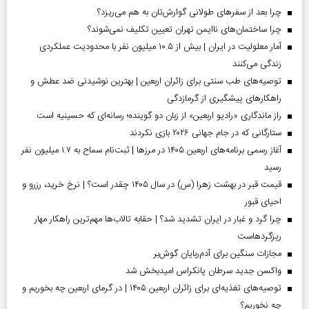
چرا بعد از سفرهای طولانی گوارش‌تان به هم می‌ریزد؟
چرا ساختمان‌های ناایمن تهران تعیین تکلیف نمی‌شوند؟
آمار معلولیت در ایران | بیش از ۱۰.۵ میلیون نفر با محدودیت عملکردی
زندگی می‌کنند
توصیه‌های طب سنتی برای زائران اربعین | بهترین نوشیدنی ضد عطش و
راهکارهای پیشگیری از گرمازدگی
راز ماندگاری «رادیو اربعین» از زبان دو گوینده؛ رسانه‌ای که حسینیه است
ستارگانی که در جام جهانی ۲۰۲۶ بازی نکردند
آغاز رسمی برنامه‌های اربعین ۱۴۰۵ در مرز‌ها | ثبت‌نام سماح به ۱.۷ میلیون نفر
رسید
قیمت قبر در بهشت زهرا (س) در سال ۱۴۰۵ چقدر است؟ | نرخ خرید، رزرو و
احیای قبور
چرا گرد و غبار در ایران تشدید شد؟ | حقابه تالاب‌ها مهم‌ترین راهکار مهار
ریزگردهاست
مجازات سنگین برای آدم‌ربایان گوش‌بر
واکسن جدید سرطان پانکراس امیدبخش شد
توصیه‌های تغذیه‌ای برای زائران اربعین ۱۴۰۵ | در گرمای اربعین چه بخوریم و
چه نخوریم؟