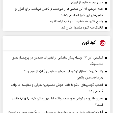
دربی دوباره خارج از تهران!
همه مردمی که این سختی‌ها را می‌بینند و تحمل می‌کنند، برای ایران و
کشورشان این کاررا انجام می‌دهند
پاسخ قانون به خشونت در قاب اینستاگرام
کالابرگ سه گروه مشمول شارژ شد
گوناگون
گلکسی اس ۲۷ اولترا؛ پیش‌نمایشی از تغییرات بنیادین در پرچمدار بعدی
سامسونگ
رشد خیره‌کننده بازار توکن‌های هوش مصنوعی (AI)؛ از هیجان تا
زیرساخت‌های واقعی
انقلاب گوشی‌های تاشو‌ با طعم هوش مصنوعی؛ معرفی و مقایسه خانواده
گلکسی Z۸
بحران باتری در گوشی‌های سامسونگ؛ آیا به‌روزرسانی One UI ۸.۵ مقصر
است؟
آیا خودروهای خودران جای ماشین‌های معمولی را می‌گیرند؟ بررسی وضعیت