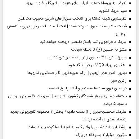
تعرض به زیرساخت‌های ایران، بنای هژمونی آمریکا را فرو می‌ریزد
سپر آمریکا نشوید
نظرسنجی شبکه تماشا برای انتخاب سریال‌های شرقی محبوب مخاطبان
قیمت طلا و سکه امروز ۱۱ مرداد ۱۴۰۵ | افت قیمت طلا در بازار تهران با کاهش
نرخ ارز
آمریکا ماجراجویی کند پاسخ مقتضی دریافت خواهد کرد
عشق به حسین (ع) تا لحظه شهادت
خروج بیش از ۳ میلیون زائر از تمام مرز‌های کشور
رهگیری پهپاد MQ9 بر فراز تنگه هرمز
بهترین نذری‌های اربعین | از کم هزینه‌ترین تا راحت‌ترین نذری‌ها
‌زائران سبز
در کمین تروریست‌ها هستیم و آماده پاسخ قاطعیم
ثبت‌نام وام اربعین بازنشستگان کشوری آغاز شد | تسهیلات ۲۰ میلیون تومانی
با سود ۵ درصد
هنرمند منحصر‌به‌فردی را از دست دادیم/ پخش ۲ مجموعه تلویزیونی جدید
زنده‌یاد عبدی در آینده نزدیک
پزشکیان: باید دشمن را وادار کنیم به آنچه امضا کرده پایبند بماند
درگیری مرگبار ۲ پسرخاله در پارک