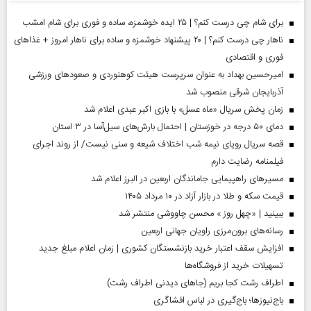
برای شام چی درست کنم؟ | ۲۵ ایده خوشمزه، ساده و فوری برای شام امشب
ناهار چی درست کنم؟ | ۲۰ پیشنهاد خوشمزه و ساده برای ناهار امروز + غذاهای
فوری و اقتصادی
امیرحسین بهداد به عنوان سرپرست هیئت کوهنوردی و صعودهای ورزشی
آذربایجان شرقی منصوب شد
زمان پخش سریال «ماه عسل» با بازی اکبر عبدی اعلام شد
دمای ۵۰ درجه در خوزستان | احتمال بارش‌های سیل‌آسا در ۳ استان
قصه سریال رویای نیمه شب اختلاف شیعه و سنی نیست/ از روند اجرای
فیلمنامه رضایت دارم
مسیر‌های راهپیمایی جاماندگان اربعین در البرز اعلام شد
قیمت سکه و طلا در بازار آزاد در ۱۰ مرداد ۱۴۰۵
ببینید | «چهل روز » محسن چاووشی منتشر شد
رسانه‌های برون‌مرزی راویان جهانی اربعین
افزایش سقف اعتبار خرید بازنشستگان کشوری | زمان اعلام مبلغ جدید
تسهیلات خرید از فروشگاه‌ها
اطراف رشت کجا بریم (جاهای دیدنی اطراف رشت)
باج‌نیوزها؛ باج‌گیری در لباس افشاگری