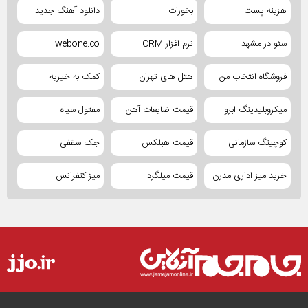
هزینه پست
بخورات
دانلود آهنگ جدید
سئو در مشهد
نرم افزار CRM
webone.co
فروشگاه انتخاب من
هتل های تهران
کمک به خیریه
میکروبلیدینگ ابرو
قیمت ضایعات آهن
مفتول سیاه
کوچینگ سازمانی
قیمت هبلکس
جک سقفی
خرید میز اداری مدرن
قیمت میلگرد
میز کنفرانس