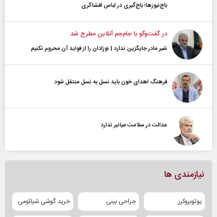
باج‌نیوزها؛ باج‌گیری در لباس افشاگری
در گفت‌و‌گو با جام‌جم آنلاین مطرح شد
شیر مادر جایگزین ندارد | نوزادان را از فواید آن محروم نکنیم
فرهنگ اهدای خون باید نسل به نسل منتقل شود
عدالت در سلامت میانبر ندارد
نیازمندی ها
یوتوبروکرز
جراحی بینی
خرید گوشی شیائومی