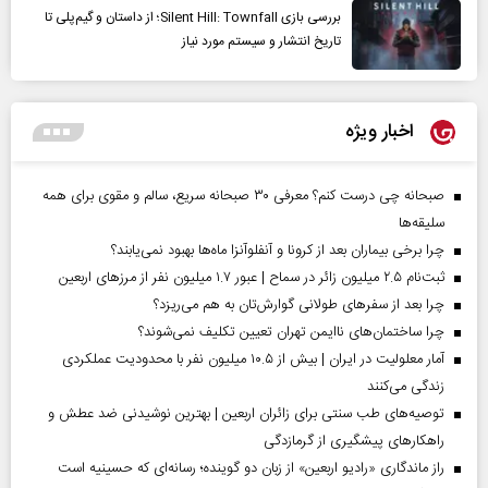
بررسی بازی Silent Hill: Townfall؛ از داستان و گیم‌پلی تا
تاریخ انتشار و سیستم مورد نیاز
اخبار ویژه
صبحانه چی درست کنم؟ معرفی ۳۰ صبحانه سریع، سالم و مقوی برای همه
سلیقه‌ها
چرا برخی بیماران بعد از کرونا و آنفلوآنزا ماه‌ها بهبود نمی‌یابند؟
ثبت‌نام ۲.۵ میلیون زائر در سماح | عبور ۱.۷ میلیون نفر از مرز‌های اربعین
چرا بعد از سفرهای طولانی گوارش‌تان به هم می‌ریزد؟
چرا ساختمان‌های ناایمن تهران تعیین تکلیف نمی‌شوند؟
آمار معلولیت در ایران | بیش از ۱۰.۵ میلیون نفر با محدودیت عملکردی
زندگی می‌کنند
توصیه‌های طب سنتی برای زائران اربعین | بهترین نوشیدنی ضد عطش و
راهکارهای پیشگیری از گرمازدگی
راز ماندگاری «رادیو اربعین» از زبان دو گوینده؛ رسانه‌ای که حسینیه است