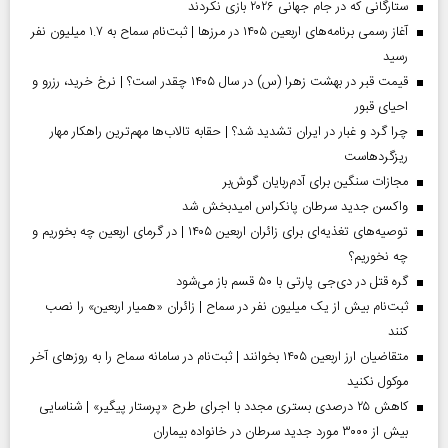
ستارگانی که در جام جهانی ۲۰۲۶ بازی نکردند
آغاز رسمی برنامه‌های اربعین ۱۴۰۵ در مرز‌ها | ثبت‌نام سماح به ۱.۷ میلیون نفر
رسید
قیمت قبر در بهشت زهرا (س) در سال ۱۴۰۵ چقدر است؟ | نرخ خرید، رزرو و
احیای قبور
چرا گرد و غبار در ایران تشدید شد؟ | حقابه تالاب‌ها مهم‌ترین راهکار مهار
ریزگردهاست
مجازات سنگین برای آدم‌ربایان گوش‌بر
واکسن جدید سرطان پانکراس امیدبخش شد
توصیه‌های تغذیه‌ای برای زائران اربعین ۱۴۰۵ | در گرمای اربعین چه بخوریم و
چه نخوریم؟
گره قتل در دی‌جی پارتی با ۵۰ قسم باز می‌شود
ثبت‌نام بیش از یک میلیون نفر در سماح | زائران «همیار اربعین» را نصب
کنند
متقاضیان ارز اربعین ۱۴۰۵ بخوانند | ثبت‌نام در سامانه سماح را به روز‌های آخر
موکول نکنید
کاهش ۲۵ درصدی بستری مجدد با اجرای طرح «پرستار پیگیر» | شناسایی
بیش از ۳۰۰۰ مورد جدید سرطان در خانواده بیماران