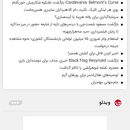
Castlevania: Belmont’s Curse؛ بازگشت باشکوه شکارچیان خون‌آشام
روی هر لینکی کلیک نکنید، دام کلاهبرداران سایبری همین‌جاست
سرمایه‌گذاری برای رفاه؛ هزینه یا آینده‌سازی؟
بازگشت مسعود شصت‌چی با دردسر‌های تازه؛ از شایعه حضور در میز مذاکره
تا پایان فیلمبرداری «مرد سه‌هزارچهره»
استعلام وام ضروری ۷۵ میلیون تومانی بازنشستگان کشوری؛ نحوه مشاهده
نتیجه درخواست
اجیر کردن قاتل برای کشتن همسر!
بازگشت Black Flag Resynced خبری جذاب برای دوستداران بازی
معجزه، نقشه شوهرکشی را ناکام گذاشت
توصیه‌های هلال‌احمر برای روز‌های گرم
جام‌جهانی مهاجران
ویدئو