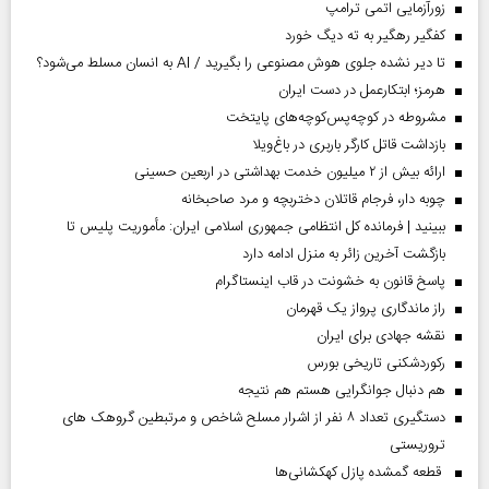
زورآزمایی اتمی ترامپ
کفگیر رهگیر به ته دیگ خورد
تا دیر نشده جلوی هوش مصنوعی را بگیرید / AI به انسان مسلط می‌شود؟
هرمز؛ ابتکارعمل در دست ایران
مشروطه در کوچه‌پس‌کوچه‌های پایتخت
بازداشت قاتل کارگر باربری در باغ‌ویلا
ارائه بیش از ۲ میلیون خدمت بهداشتی در اربعین حسینی
چوبه دار، فرجام قاتلان دختربچه و مرد صاحبخانه
ببینید | فرمانده کل انتظامی جمهوری اسلامی ایران­: مأموریت پلیس تا
بازگشت آخرین زائر به منزل ادامه دارد
پاسخ قانون به خشونت در قاب اینستاگرام
راز ماندگاری پرواز یک قهرمان
نقشه جهادی برای ایران
رکوردشکنی تاریخی بورس
هم دنبال جوانگرایی هستم هم نتیجه
دستگیری تعداد ۸ نفر از اشرار مسلح شاخص و مرتبطین گروهک های
تروریستی
قطعه گمشده پازل کهکشانی‌ها