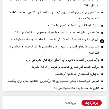
در سال ۲۰۲۶
استعلام وام ضروری ۷۵ میلیون تومانی بازنشستگان کشوری؛ نحوه مشاهده
نتیجه درخواست
این غذای لاکچری را ۱۵ دقیقه‌ای آماده کنید
چگونه می‌توان تصاویر ساخته‌شده با هوش مصنوعی را تشخیص داد؟
طرز تهیه تارت فلپ‌جک توت‌فرنگی با پنیر ریکوتا؛ دسری ساده و خوشمزه
آشنایی با آش‌های اصیل ایرانی؛ از آش عباسعلی تا آش ترخینه + خواص و
طرز تهیه
پارک شیرین قابلیت‌ بالایی برای اجرای پروژهای تفریحی دارد
مراقب باشید این بیماری عجیب و غریب را از کنه نگیرید!
خاوران؛ گمشده‌ای در تاریخ کرمانشاه
فروش خیره‌کننده داستان اسباب‌بازی ۵؛ بزرگ‌ترین افتتاحیه سال برای پیکسار
کتابی که شما را به مکث دعوت می‌کند
پربازدید
پربحث