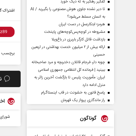
کفگیر رهگیر به ته دیگ خورد
تا دیر نشده جلوی هوش مصنوعی را بگیرید / AI
اشتراک گذ
به انسان مسلط می‌شود؟
هرمز؛ ابتکارعمل در دست ایران
مشروطه در کوچه‌پس‌کوچه‌های پایتخت
بازداشت قاتل کارگر باربری در باغ‌ویلا
ارائه بیش از ۲ میلیون خدمت بهداشتی در اربعین
برچسب ه
حسینی
چوبه دار، فرجام قاتلان دختربچه و مرد صاحبخانه
ببینید | فرمانده کل انتظامی جمهوری اسلامی
ایران­: مأموریت پلیس تا بازگشت آخرین زائر به
ن
منزل ادامه دارد
پاسخ قانون به خشونت در قاب اینستاگرام
راز ماندگاری پرواز یک قهرمان
اخب
شورای 
گوناگون