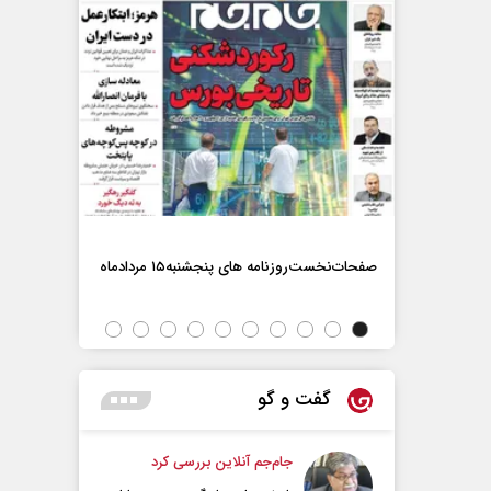
صفحات‌نخست‌روزنامه ها‌ی پنجشنبه‌۱۵ مردادماه
صفحات‌نخست‌رو
گفت و گو
جام‌جم آنلاین بررسی کرد