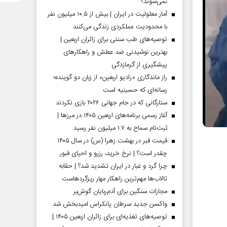
نمی‌شوند؟
آمار معلولیت در ایران | بیش از ۱۰.۵ میلیون نفر
با محدودیت عملکردی زندگی می‌کنند
توصیه‌های طب سنتی برای زائران اربعین |
بهترین نوشیدنی ضد عطش و راهکارهای
پیشگیری از گرمازدگی
راز ماندگاری «رادیو اربعین» از زبان دو گوینده؛
رسانه‌ای که حسینیه است
ستارگانی که در جام جهانی ۲۰۲۶ بازی نکردند
آغاز رسمی برنامه‌های اربعین ۱۴۰۵ در مرز‌ها |
ثبت‌نام سماح به ۱.۷ میلیون نفر رسید
قیمت قبر در بهشت زهرا (س) در سال ۱۴۰۵
چقدر است؟ | نرخ خرید، رزرو و احیای قبور
چرا گرد و غبار در ایران تشدید شد؟ | حقابه
تالاب‌ها مهم‌ترین راهکار مهار ریزگردهاست
مجازات سنگین برای آدم‌ربایان گوش‌بر
واکسن جدید سرطان پانکراس امیدبخش شد
توصیه‌های تغذیه‌ای برای زائران اربعین ۱۴۰۵ |