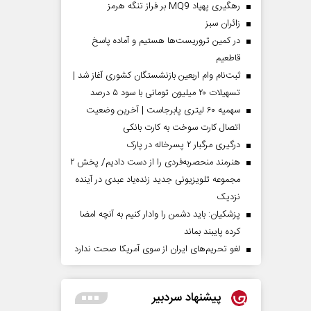
رهگیری پهپاد MQ9 بر فراز تنگه هرمز
‌زائران سبز
در کمین تروریست‌ها هستیم و آماده پاسخ
قاطعیم
ثبت‌نام وام اربعین بازنشستگان کشوری آغاز شد |
تسهیلات ۲۰ میلیون تومانی با سود ۵ درصد
سهمیه ۶۰ لیتری پابرجاست | آخرین وضعیت
اتصال کارت سوخت به کارت بانکی
درگیری مرگبار ۲ پسرخاله در پارک
هنرمند منحصر‌به‌فردی را از دست دادیم/ پخش ۲
مجموعه تلویزیونی جدید زنده‌یاد عبدی در آینده
نزدیک
پزشکیان: باید دشمن را وادار کنیم به آنچه امضا
کرده پایبند بماند
لغو تحریم‌های ایران از سوی آمریکا صحت ندارد
پیشنهاد سردبیر