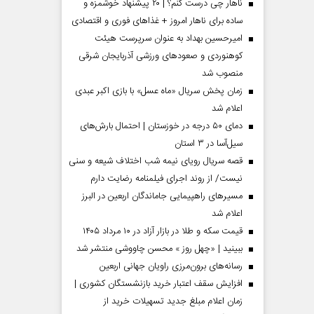
ناهار چی درست کنم؟ | ۲۰ پیشنهاد خوشمزه و
ساده برای ناهار امروز + غذاهای فوری و اقتصادی
امیرحسین بهداد به عنوان سرپرست هیئت
کوهنوردی و صعودهای ورزشی آذربایجان شرقی
منصوب شد
زمان پخش سریال «ماه عسل» با بازی اکبر عبدی
اعلام شد
دمای ۵۰ درجه در خوزستان | احتمال بارش‌های
سیل‌آسا در ۳ استان
قصه سریال رویای نیمه شب اختلاف شیعه و سنی
مردادماه
صفحات نخست روزنامه ها‌ی‌سه‌شنبه ۶ مردادماه
صفحات
نیست/ از روند اجرای فیلمنامه رضایت دارم
مسیر‌های راهپیمایی جاماندگان اربعین در البرز
اعلام شد
قیمت سکه و طلا در بازار آزاد در ۱۰ مرداد ۱۴۰۵
ببینید | «چهل روز » محسن چاووشی منتشر شد
رسانه‌های برون‌مرزی راویان جهانی اربعین
افزایش سقف اعتبار خرید بازنشستگان کشوری |
زمان اعلام مبلغ جدید تسهیلات خرید از