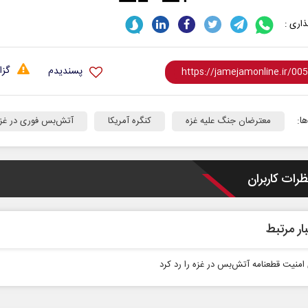
اری :
گزا
پسندیدم
ا:
معترضان جنگ علیه غزه
کنگره آمریکا
آتش‌بس فوری در غز
ظرات کاربران
ار مرتبط
امنیت قطعنامه آتش‌بس در غزه را رد کرد