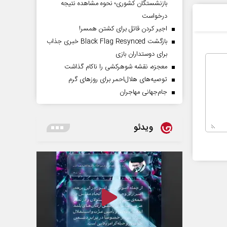
بازنشستگان کشوری؛ نحوه مشاهده نتیجه
درخواست
اجیر کردن قاتل برای کشتن همسر!
بازگشت Black Flag Resynced خبری جذاب
برای دوستداران بازی
معجزه، نقشه شوهرکشی را ناکام گذاشت
توصیه‌های هلال‌احمر برای روز‌های گرم
جام‌جهانی مهاجران
ویدئو