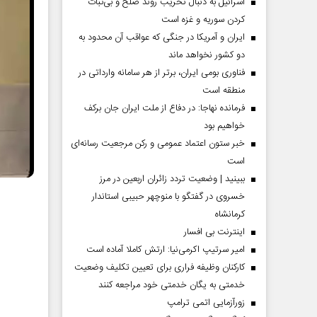
اسرائیل به دنبال تخریب روند صلح و بی‌ثبات
کردن سوریه و غزه است
ایران و آمریکا در جنگی که عواقب آن محدود به
دو کشور نخواهد ماند
فناوری بومی ایران، برتر از هر سامانه وارداتی در
منطقه است
فرمانده نهاجا: در دفاع از ملت ایران جان برکف
خواهیم بود
خبر ستون اعتماد عمومی و رکن مرجعیت رسانه‌ای
است
ببینید | وضعیت تردد زائران اربعین در مرز
خسروی در گفتگو با منوچهر حبیبی استاندار
کرمانشاه
اینترنت بی افسار
امیر سرتیپ اکرمی‌نیا: ارتش کاملا آماده است
کارکنان وظیفه فراری برای تعیین تکلیف وضعیت
خدمتی به یگان خدمتی خود مراجعه کنند
زورآزمایی اتمی ترامپ