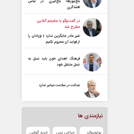
باج‌نیوزها؛ باج‌گیری در لباس
افشاگری
در گفت‌و‌گو با جام‌جم آنلاین
مطرح شد
شیر مادر جایگزین ندارد | نوزادان را
از فواید آن محروم نکنیم
فرهنگ اهدای خون باید نسل به
نسل منتقل شود
عدالت در سلامت میانبر ندارد
نیازمندی ها
یوتوبروکرز
جراحی بینی
خرید گوشی