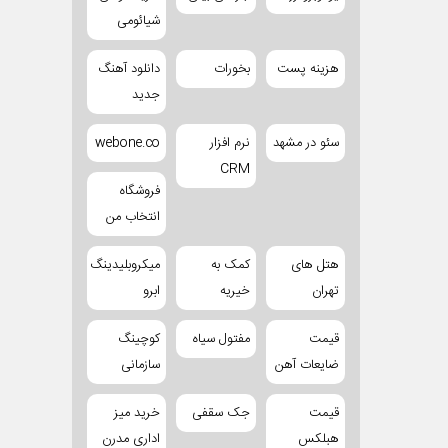
شیائومی
هزینه پست
بخورات
دانلود آهنگ
جدید
سئو در مشهد
نرم افزار
webone.co
CRM
فروشگاه
انتخاب من
هتل های
کمک به
میکروبلیدینگ
تهران
خیریه
ابرو
قیمت
مفتول سیاه
کوچینگ
ضایعات آهن
سازمانی
قیمت
جک سقفی
خرید میز
هبلکس
اداری مدرن