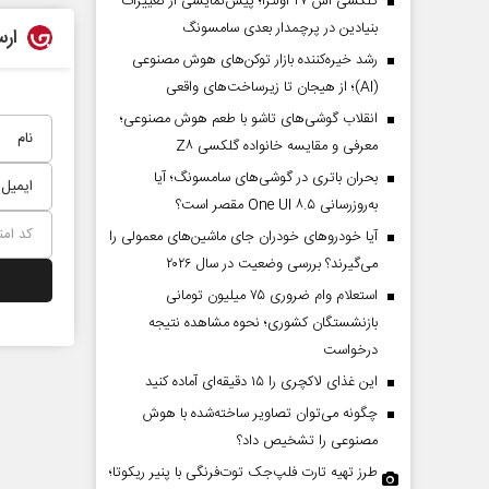
گلکسی اس ۲۷ اولترا؛ پیش‌نمایشی از تغییرات
بنیادین در پرچمدار بعدی سامسونگ
ارس
رشد خیره‌کننده بازار توکن‌های هوش مصنوعی
(AI)؛ از هیجان تا زیرساخت‌های واقعی
انقلاب گوشی‌های تاشو‌ با طعم هوش مصنوعی؛
معرفی و مقایسه خانواده گلکسی Z۸
بحران باتری در گوشی‌های سامسونگ؛ آیا
به‌روزرسانی One UI ۸.۵ مقصر است؟
آیا خودروهای خودران جای ماشین‌های معمولی را
می‌گیرند؟ بررسی وضعیت در سال ۲۰۲۶
استعلام وام ضروری ۷۵ میلیون تومانی
بازنشستگان کشوری؛ نحوه مشاهده نتیجه
درخواست
این غذای لاکچری را ۱۵ دقیقه‌ای آماده کنید
چگونه می‌توان تصاویر ساخته‌شده با هوش
مصنوعی را تشخیص داد؟
طرز تهیه تارت فلپ‌جک توت‌فرنگی با پنیر ریکوتا؛