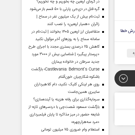
در گرمای اربعین چه بخوریم و چه نخوریم؟
گره قتل در دی‌جی پارتی با ۵۰ قسم باز می‌شود
ثبت‌نام بیش از یک میلیون نفر در سماح |
زائران «همیار اربعین» را نصب کنند
رش خطا
متقاضیان ارز اربعین ۱۴۰۵ بخوانند | ثبت‌نام در
سامانه سماح را به روز‌های آخر موکول نکنید
کاهش ۲۵ درصدی بستری مجدد با اجرای طرح
ه
«پرستار پیگیر» | شناسایی بیش از ۳۰۰۰ مورد
جدید سرطان در خانواده بیماران
Castlevania: Belmont’s Curse؛ بازگشت
باشکوه شکارچیان خون‌آشام
روی هر لینکی کلیک نکنید، دام کلاهبرداران
سایبری همین‌جاست
سرمایه‌گذاری برای رفاه؛ هزینه یا آینده‌سازی؟
بازگشت مسعود شصت‌چی با دردسر‌های تازه؛ از
شایعه حضور در میز مذاکره تا پایان فیلمبرداری
«مرد سه‌هزارچهره»
استعلام وام ضروری ۷۵ میلیون تومانی