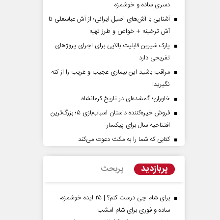
دسری ساده و خوشمزه
آشنایی با آش‌های اصیل ایرانی؛ از آش عباسعلی تا
آش ترخینه + خواص و طرز تهیه
پارک شیرین قابلیت‌ بالایی برای اجرای پروژهای
تفریحی دارد
مراقب باشید این بیماری عجیب و غریب را از کنه
نگیرید!
پشت‌پرده تهدیدات کوتاه‏‌مدت و
اربعین نماد مقاومت در 
خاوران؛ گمشده‌ای در تاریخ کرمانشاه
ادعا‌های خلاف واقع آمریکا
استکبار‌
فروش خیره‌کننده داستان اسباب‌بازی ۵؛ بزرگ‌ترین
‌نمین - تحلیلگر مسائل سیاسی
افتتاحیه سال برای پیکسار
رحمت‌الله نوروزی - عضو کمیسیون اج
مجلس
کتابی که شما را به مکث دعوت می‌کند
پربازدید
پربحث
برای شام چی درست کنم؟ | ۲۵ ایده خوشمزه،
ساده و فوری برای شام امشب