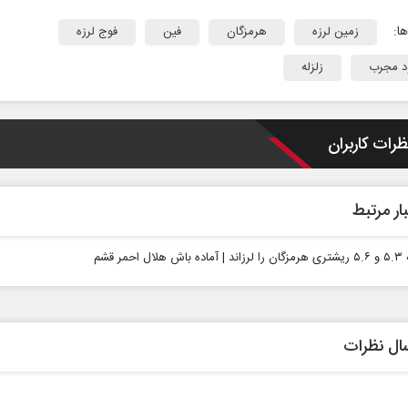
ا:
زمین لرزه
هرمزگان
فین
فوج لرزه
د مجرب
زلزله
ظرات کاربران
دروازه‌بانی اندوه در مسیر امید
آیا تفاه
ار مرتبط
راهبردی ای
سپیده اشرفی - روزنامه‌نگار
شهاب اسف
ال نظرات