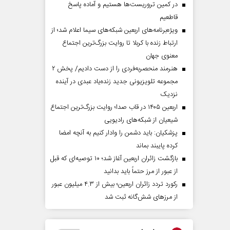
در کمین تروریست‌ها هستیم و آماده پاسخ
قاطعیم
ویژه‌برنامه‌های اربعین شبکه‌های سیما اعلام شد؛ از
ارتباط زنده با کربلا تا روایت بزرگ‌ترین اجتماع
معنوی جهان
هنرمند منحصر‌به‌فردی را از دست دادیم/ پخش ۲
مجموعه تلویزیونی جدید زنده‌یاد عبدی در آینده
نزدیک
اربعین ۱۴۰۵ در قاب صدا؛ روایت بزرگ‌ترین اجتماع
شیعیان از شبکه‌های رادیویی
پزشکیان: باید دشمن را وادار کنیم به آنچه امضا
کرده پایبند بماند
بازگشت زائران اربعین آغاز شد؛ ۱۰ توصیه‌ای که قبل
از عبور از مرز حتماً باید بدانید
رکورد تردد زائران اربعین؛ بیش از ۴.۳ میلیون عبور
از مرزهای شش‌گانه ثبت شد