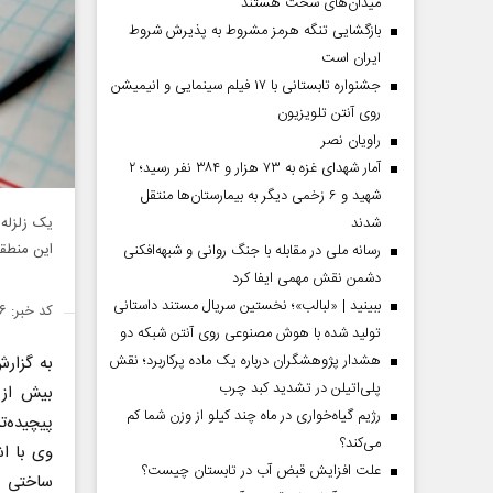
میدان‌های سخت هستند
بازگشایی تنگه هرمز مشروط به پذیرش شروط
ایران است
جشنواره تابستانی با ۱۷ فیلم سینمایی و انیمیشن
روی آنتن تلویزیون
راویان نصر
آمار شهدای غزه به ۷۳ هزار و ۳۸۴ نفر رسید؛ ۲
شهید و ۶ زخمی دیگر به بیمارستان‌ها منتقل
یک زلزله 
شدند
این منطقه
رسانه ملی در مقابله با جنگ روانی و شبهه‌افکنی
دشمن نقش مهمی ایفا کرد
ببینید | «لبالب»؛ نخستین سریال مستند داستانی
کد خبر: ۱۴۲۶۴۲۶
تولید شده با هوش مصنوعی روی آنتن شبکه دو
هشدار پژوهشگران درباره یک ماده پرکاربرد؛ نقش
به گزار
پلی‌اتیلن در تشدید کبد چرب
بیش از پ
رژیم گیاه‌خواری در ماه چند کیلو از وزن شما کم
پیچیده‌ت
می‌کند؟
وی با اش
علت افزایش قبض آب در تابستان چیست؟
ساختی مه