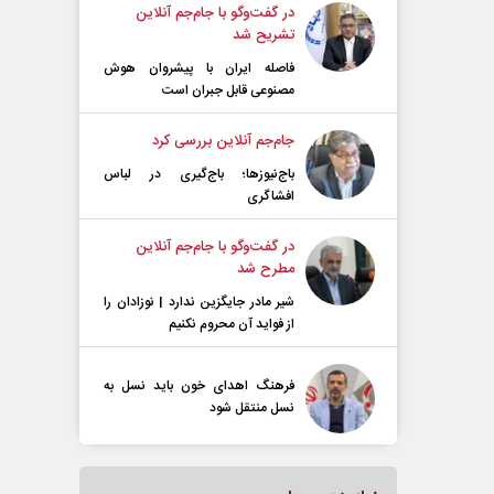
در گفت‌و‌گو با جام‌جم آنلاین
تشریح شد
فاصله ایران با پیشرو‌ان هوش
مصنوعی قابل جبران است
جام‌جم آنلاین بررسی کرد
باج‌نیوزها؛ باج‌گیری در لباس
افشاگری
در گفت‌و‌گو با جام‌جم آنلاین
مطرح شد
شیر مادر جایگزین ندارد | نوزادان را
از فواید آن محروم نکنیم
فرهنگ اهدای خون باید نسل به
نسل منتقل شود