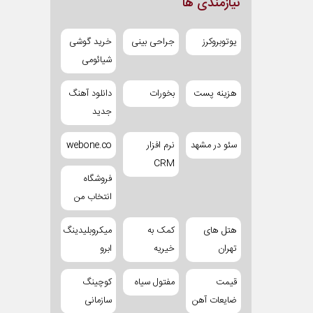
نیازمندی ها
یوتوبروکرز
جراحی بینی
خرید گوشی
شیائومی
هزینه پست
بخورات
دانلود آهنگ
جدید
سئو در مشهد
نرم افزار
webone.co
CRM
فروشگاه
انتخاب من
هتل های
کمک به
میکروبلیدینگ
تهران
خیریه
ابرو
قیمت
مفتول سیاه
کوچینگ
ضایعات آهن
سازمانی