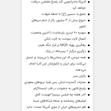
آمریکا ماجراجویی کند پاسخ مقتضی دریافت
خواهد کرد
عشق به حسین (ع) تا لحظه شهادت
خروج بیش از ۳ میلیون زائر از تمام مرز‌های
کشور
سهمیه ۶۰ لیتری پابرجاست | آخرین وضعیت
اتصال کارت سوخت به کارت بانکی
رهگیری پهپاد MQ9 بر فراز تنگه هرمز
درگیری مرگبار ۲ پسرخاله در پارک
همه مردمی که این سختی‌ها را می‌بینند و تحمل
می‌کنند، برای ایران و کشورشان این کاررا انجام
می‌دهند
‌زائران سبز
عملیات گسترده ارتش یمن علیه نیروهای سعودی
پاسخ قانون به خشونت در قاب اینستاگرام
آخر هفته چه فیلمی ببینیم؟ فهرست کامل
فیلم‌های پنجشنبه و جمعه شبکه‌های سیما
لغو تحریم‌های ایران از سوی آمریکا صحت ندارد