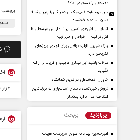
مصنوعی را تشخیص داد؟
برچسب ه
طرز تهیه تارت فلپ‌جک توت‌فرنگی با پنیر ریکوتا؛
دسری ساده و خوشمزه
مسعو
آشنایی با آش‌های اصیل ایرانی؛ از آش عباسعلی تا
آش ترخینه + خواص و طرز تهیه
پارک شیرین قابلیت‌ بالایی برای اجرای پروژهای
ن
تفریحی دارد
مراقب باشید این بیماری عجیب و غریب را از کنه
مان ملل بی‌بدیل نیست
خبرنگار، محور پویایی و اعتبار
نگیرید!
اخب
رسانه
دحسن زورق
خاوران؛ گمشده‌ای در تاریخ کرمانشاه
دکتر مراد عنادی - کارشناس ارشد رسانه
۲ زلزله ۵.۳ و ۵.۶ ریشتری هرمزگان را لرزاند | آماده باش هلال احمر قشم
فروش خیره‌کننده داستان اسباب‌بازی ۵؛ بزرگ‌ترین
افتتاحیه سال برای پیکسار
پربازدید
پربحث
ارس
امیرحسین بهداد به عنوان سرپرست هیئت