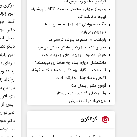
توضیح آبفا درباره قبوض آب
مرکزی و 
بصره از میزبانی استقلال جا ماند؛ AFC با پیشنهاد
این زلزل
آبی‌ها مخالفت کرد
گسل جبهه
«آسباد»؛ روایتی تازه از دل سیستان به قاب
تلویزیون می‌آید
محل اتفا
بازداشت ۲۸ متهم در پرونده تراستی‌ها
دیگر نشا
«بلواي کذاب» از رادیو نمایش پخش می‌شود
این زلزل
هوش مصنوعی ویروس‌های جدید ساخت؛
لرزه‌ای 
دانشمندان درباره آینده چه هشداری می‌دهند؟
قالیباف: خبرنگاران رزمندگانی هستند که سنگرشان
بدهد وجو
آگاهی و سلاح‌شان حقیقت است
رخ‌داد زل
آزمون دشوار پیمان مکه
در این بی
وقوع دمای ۴۹ درجه در خوزستان
وی افزو
«روحینا» در قاب نمایش
پس از سه
نمی‌توان
گوناگون
‌‌دکتر م
نیز توضی