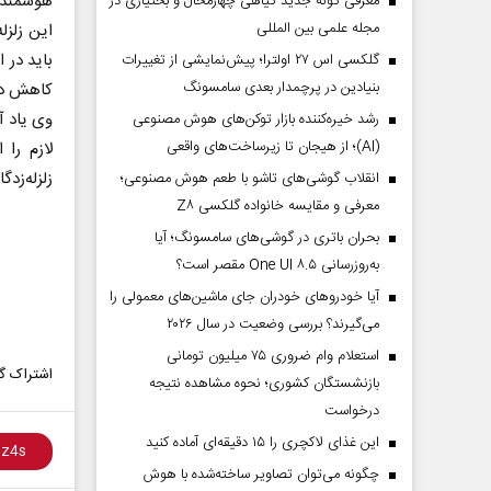
هوشمند س
معرفی گونه جدید گیاهی چهارمحال و بختیاری در
مجله علمی بین المللی
این زلزل
باید در 
گلکسی اس ۲۷ اولترا؛ پیش‌نمایشی از تغییرات
بنیادین در پرچمدار بعدی سامسونگ
کاهش دا
‌‌وی یاد
رشد خیره‌کننده بازار توکن‌های هوش مصنوعی
(AI)؛ از هیجان تا زیرساخت‌های واقعی
لازم را 
زلزله‌زد
انقلاب گوشی‌های تاشو‌ با طعم هوش مصنوعی؛
معرفی و مقایسه خانواده گلکسی Z۸
بحران باتری در گوشی‌های سامسونگ؛ آیا
به‌روزرسانی One UI ۸.۵ مقصر است؟
آیا خودروهای خودران جای ماشین‌های معمولی را
می‌گیرند؟ بررسی وضعیت در سال ۲۰۲۶
استعلام وام ضروری ۷۵ میلیون تومانی
اشتراک گذ
بازنشستگان کشوری؛ نحوه مشاهده نتیجه
درخواست
این غذای لاکچری را ۱۵ دقیقه‌ای آماده کنید
چگونه می‌توان تصاویر ساخته‌شده با هوش