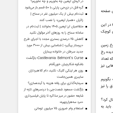
در گرمای اربعین چه بخوریم و چه نخوریم؟
گره قتل در دی‌جی پارتی با ۵۰ قسم باز می‌شود
وی صفحه
ثبت‌نام بیش از یک میلیون نفر در سماح |
زائران «همیار اربعین» را نصب کنند
دکتر مجرب با اشاره اینکه تاریخ منطقه نشان می‌دهد که زلزله‌هایی با بزرگای 5 و 6 در این
متقاضیان ارز اربعین ۱۴۰۵ بخوانند | ثبت‌نام در
ای کوچک
سامانه سماح را به روز‌های آخر موکول نکنید
کاهش ۲۵ درصدی بستری مجدد با اجرای طرح
وع زمین
«پرستار پیگیر» | شناسایی بیش از ۳۰۰۰ مورد
دیده رخ
جدید سرطان در خانواده بیماران
Castlevania: Belmont’s Curse؛ بازگشت
ه تعداد
باشکوه شکارچیان خون‌آشام
هایی نیز
روی هر لینکی کلیک نکنید، دام کلاهبرداران
سایبری همین‌جاست
بگوییم
سرمایه‌گذاری برای رفاه؛ هزینه یا آینده‌سازی؟
 را نیز
بازگشت مسعود شصت‌چی با دردسر‌های تازه؛ از
شایعه حضور در میز مذاکره تا پایان فیلمبرداری
ال کرد؟
«مرد سه‌هزارچهره»
باید به
استعلام وام ضروری ۷۵ میلیون تومانی