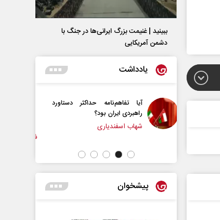
ببینید | غنیمت بزرگ ایرانی‌ها در جنگ با
دشمن آمریکایی
یادداشت
م‌نامه حداکثر دستاورد
آیا سیاست کلان آمریکا ضدایران
ران بود؟
عوض شده است؟
ندیاری
فؤاد ایزدی - کارشناس مسائل بین‌الملل
پیشخوان