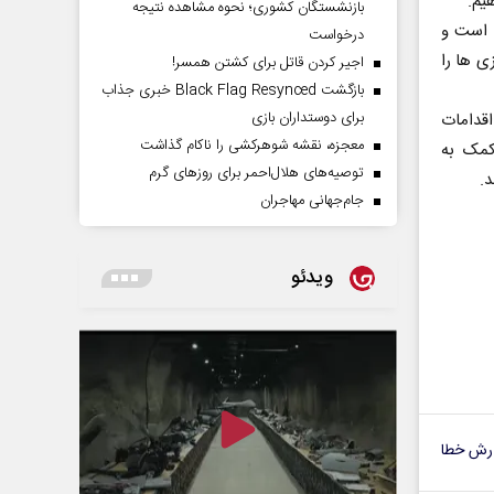
م‌.
بازنشستگان کشوری؛ نحوه مشاهده نتیجه
ی است و
درخواست
ی ها را
اجیر کردن قاتل برای کشتن همسر!
بازگشت Black Flag Resynced خبری جذاب
برای دوستداران بازی
اقدامات
معجزه، نقشه شوهرکشی را ناکام گذاشت
 کمک به
توصیه‌های هلال‌احمر برای روز‌های گرم
.‌
جام‌جهانی مهاجران
ویدئو
رش خطا