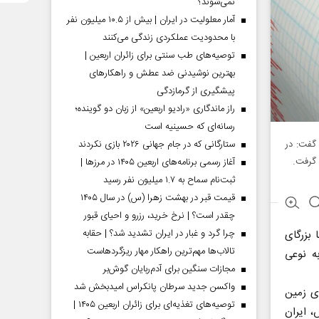
نمی‌شوند؟
آمار معلولیت در ایران | بیش از ۱۰.۵ میلیون نفر
با محدودیت عملکردی زندگی می‌کنند
توصیه‌های طب سنتی برای زائران اربعین |
بهترین نوشیدنی ضد عطش و راهکارهای
پیشگیری از گرمازدگی
راز ماندگاری «رادیو اربعین» از زبان دو گوینده؛
رسانه‌ای که حسینیه است
 گفت: در
ستارگانی که در جام جهانی ۲۰۲۶ بازی نکردند
 گرفت.
آغاز رسمی برنامه‌های اربعین ۱۴۰۵ در مرز‌ها |
ثبت‌نام سماح به ۱.۷ میلیون نفر رسید
قیمت قبر در بهشت زهرا (س) در سال ۱۴۰۵
چقدر است؟ | نرخ خرید، رزرو و احیای قبور
چرا گرد و غبار در ایران تشدید شد؟ | حقابه
 بزرگای
تالاب‌ها مهم‌ترین راهکار مهار ریزگردهاست
به نوعی
مجازات سنگین برای آدم‌ربایان گوش‌بر
واکسن جدید سرطان پانکراس امیدبخش شد
ای زمین
توصیه‌های تغذیه‌ای برای زائران اربعین ۱۴۰۵ |
، ایران