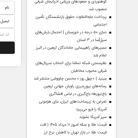
کوهنوردی و صعودهای ورزشی آذربایجان شرقی
منصوب شد
پرداخت مابه‌التفاوت حقوق بازنشستگان تأمین
اجتماعی
دمای ۵۰ درجه در خوزستان | احتمال بارش‌های
سیل‌آسا در ۳ استان
مسیر‌های راهپیمایی جاماندگان اربعین در البرز
اعلام شد
نظرسنجی شبکه تماشا برای انتخاب سریال‌های
شرقی محبوب مخاطبان
 مردادماه
صفحات نخست‌روزنامه‌ها‌ی‌چهارشنبه‌۷‌مردادماه
صفحات 
ببینید | «چهل روز » محسن چاووشی منتشر شد
رسانه‌های برون‌مرزی راویان جهانی اربعین
باج‌نیوزها؛ باج‌گیری در لباس افشاگری
تعرض به زیرساخت‌های ایران، بنای هژمونی
آمریکا را فرو می‌ریزد
سپر آمریکا نشوید
قیمت طلا و سکه امروز ۱۱ مرداد ۱۴۰۵ | افت
قیمت طلا در بازار تهران با کاهش نرخ ارز