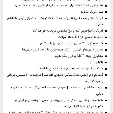
نظرسنجی شبکه تماشا برای انتخاب سریال‌های شرقی محبوب مخاطبان
سپر آمریکا نشوید
قیمت طلا و سکه امروز ۱۱ مرداد ۱۴۰۵ | افت قیمت طلا در بازار تهران با کاهش
نرخ ارز
آمریکا ماجراجویی کند پاسخ مقتضی دریافت خواهد کرد
عشق به حسین (ع) تا لحظه شهادت
خروج بیش از ۳ میلیون زائر از تمام مرز‌های کشور
بهترین نذری‌های اربعین | از کم هزینه‌ترین تا راحت‌ترین نذری‌ها
رهگیری پهپاد MQ9 بر فراز تنگه هرمز
‌زائران سبز
در کمین تروریست‌ها هستیم و آماده پاسخ قاطعیم
ثبت‌نام وام اربعین بازنشستگان کشوری آغاز شد | تسهیلات ۲۰ میلیون تومانی
با سود ۵ درصد
سهمیه ۶۰ لیتری پابرجاست | آخرین وضعیت اتصال کارت سوخت به کارت
بانکی
همه مردمی که این سختی‌ها را می‌بینند و تحمل می‌کنند، برای ایران و
کشورشان این کاررا انجام می‌دهند
هنرمند منحصر‌به‌فردی را از دست دادیم/ پخش ۲ مجموعه تلویزیونی جدید