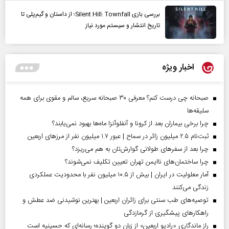
بررسی بازی Silent Hill: Townfall؛ از داستان و گیم‌پلی تا
تاریخ انتشار و سیستم مورد نیاز
اخبار ویژه
صبحانه چی درست کنم؟ معرفی ۳۰ صبحانه سریع، سالم و مقوی برای همه
سلیقه‌ها
چرا برخی بیماران بعد از کرونا و آنفلوآنزا ماه‌ها بهبود نمی‌یابند؟
ثبت‌نام ۲.۵ میلیون زائر در سماح | عبور ۱.۷ میلیون نفر از مرز‌های اربعین
چرا بعد از سفرهای طولانی گوارش‌تان به هم می‌ریزد؟
چرا ساختمان‌های ناایمن تهران تعیین تکلیف نمی‌شوند؟
آمار معلولیت در ایران | بیش از ۱۰.۵ میلیون نفر با محدودیت عملکردی
زندگی می‌کنند
توصیه‌های طب سنتی برای زائران اربعین | بهترین نوشیدنی ضد عطش و
راهکارهای پیشگیری از گرمازدگی
راز ماندگاری «رادیو اربعین» از زبان دو گوینده؛ رسانه‌ای که حسینیه است