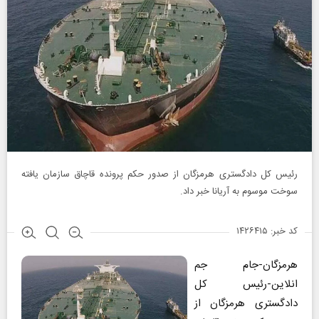
رئیس کل دادگستری هرمزگان از صدور حکم پرونده قاچاق سازمان یافته
سوخت موسوم به آریانا خبر داد.
کد خبر: ۱۴۲۶۴۱۵
هرمزگان-جام جم
انلاین-رئیس کل
دادگستری هرمزگان از