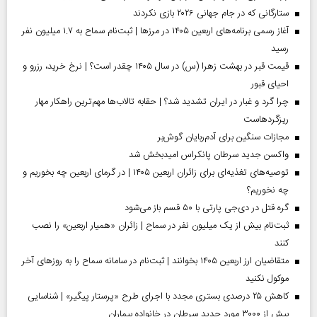
ستارگانی که در جام جهانی ۲۰۲۶ بازی نکردند
آغاز رسمی برنامه‌های اربعین ۱۴۰۵ در مرز‌ها | ثبت‌نام سماح به ۱.۷ میلیون نفر
رسید
قیمت قبر در بهشت زهرا (س) در سال ۱۴۰۵ چقدر است؟ | نرخ خرید، رزرو و
احیای قبور
چرا گرد و غبار در ایران تشدید شد؟ | حقابه تالاب‌ها مهم‌ترین راهکار مهار
ریزگردهاست
مجازات سنگین برای آدم‌ربایان گوش‌بر
واکسن جدید سرطان پانکراس امیدبخش شد
توصیه‌های تغذیه‌ای برای زائران اربعین ۱۴۰۵ | در گرمای اربعین چه بخوریم و
چه نخوریم؟
گره قتل در دی‌جی پارتی با ۵۰ قسم باز می‌شود
ثبت‌نام بیش از یک میلیون نفر در سماح | زائران «همیار اربعین» را نصب
کنند
متقاضیان ارز اربعین ۱۴۰۵ بخوانند | ثبت‌نام در سامانه سماح را به روز‌های آخر
موکول نکنید
کاهش ۲۵ درصدی بستری مجدد با اجرای طرح «پرستار پیگیر» | شناسایی
بیش از ۳۰۰۰ مورد جدید سرطان در خانواده بیماران