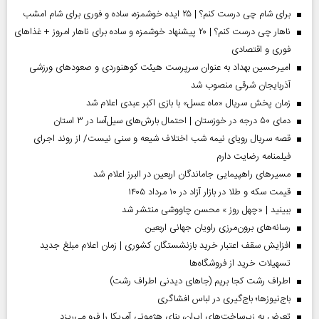
برای شام چی درست کنم؟ | ۲۵ ایده خوشمزه، ساده و فوری برای شام امشب
ناهار چی درست کنم؟ | ۲۰ پیشنهاد خوشمزه و ساده برای ناهار امروز + غذاهای
فوری و اقتصادی
امیرحسین بهداد به عنوان سرپرست هیئت کوهنوردی و صعودهای ورزشی
آذربایجان شرقی منصوب شد
زمان پخش سریال «ماه عسل» با بازی اکبر عبدی اعلام شد
دمای ۵۰ درجه در خوزستان | احتمال بارش‌های سیل‌آسا در ۳ استان
قصه سریال رویای نیمه شب اختلاف شیعه و سنی نیست/ از روند اجرای
فیلمنامه رضایت دارم
مسیر‌های راهپیمایی جاماندگان اربعین در البرز اعلام شد
قیمت سکه و طلا در بازار آزاد در ۱۰ مرداد ۱۴۰۵
ببینید | «چهل روز » محسن چاووشی منتشر شد
رسانه‌های برون‌مرزی راویان جهانی اربعین
افزایش سقف اعتبار خرید بازنشستگان کشوری | زمان اعلام مبلغ جدید
تسهیلات خرید از فروشگاه‌ها
اطراف رشت کجا بریم (جاهای دیدنی اطراف رشت)
باج‌نیوزها؛ باج‌گیری در لباس افشاگری
تعرض به زیرساخت‌های ایران، بنای هژمونی آمریکا را فرو می‌ریزد