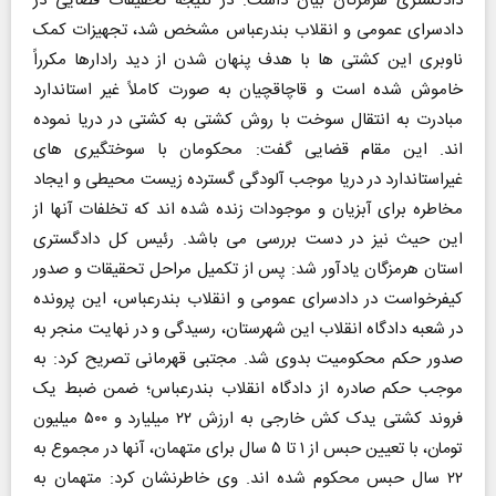
دادگستری هرمزگان بیان داشت: در نتیجه تحقیقات قضایی در
دادسرای عمومی و انقلاب بندرعباس مشخص شد، تجهیزات کمک
ناوبری این کشتی ها با هدف پنهان شدن از دید رادارها مکرراً
خاموش شده است و قاچاقچیان به صورت کاملاً غیر استاندارد
مبادرت به انتقال سوخت با روش کشتی به کشتی در دریا نموده
اند. این مقام قضایی گفت: محکومان با سوختگیری های
غیراستاندارد در دریا موجب آلودگی گسترده زیست محیطی و ایجاد
مخاطره برای آبزیان و موجودات زنده شده اند که تخلفات آنها از
این حیث نیز در دست بررسی می باشد. رئیس کل دادگستری
استان هرمزگان یادآور شد: پس از تکمیل مراحل تحقیقات و صدور
کیفرخواست در دادسرای عمومی و انقلاب بندرعباس، این پرونده
در شعبه دادگاه انقلاب این شهرستان، رسیدگی و در نهایت منجر به
صدور حکم محکومیت بدوی شد. مجتبی قهرمانی تصریح کرد: به
موجب حکم صادره از دادگاه انقلاب بندرعباس؛ ضمن ضبط یک
فروند کشتی یدک کش خارجی به ارزش ۲۲ میلیارد و ۵۰۰ میلیون
تومان، با تعیین حبس از ۱ تا ۵ سال برای متهمان، آنها در مجموع به
۲۲ سال حبس محکوم شده اند. وی خاطرنشان کرد: متهمان به