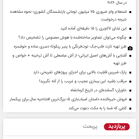
در سال ۲۰۲۶
استعلام وام ضروری ۷۵ میلیون تومانی بازنشستگان کشوری؛ نحوه مشاهده
نتیجه درخواست
این غذای لاکچری را ۱۵ دقیقه‌ای آماده کنید
چگونه می‌توان تصاویر ساخته‌شده با هوش مصنوعی را تشخیص داد؟
طرز تهیه تارت فلپ‌جک توت‌فرنگی با پنیر ریکوتا؛ دسری ساده و خوشمزه
آشنایی با آش‌های اصیل ایرانی؛ از آش عباسعلی تا آش ترخینه + خواص و
طرز تهیه
پارک شیرین قابلیت‌ بالایی برای اجرای پروژهای تفریحی دارد
مراقب باشید این بیماری عجیب و غریب را از کنه نگیرید!
خاوران؛ گمشده‌ای در تاریخ کرمانشاه
فروش خیره‌کننده داستان اسباب‌بازی ۵؛ بزرگ‌ترین افتتاحیه سال برای پیکسار
کتابی که شما را به مکث دعوت می‌کند
پربازدید
پربحث