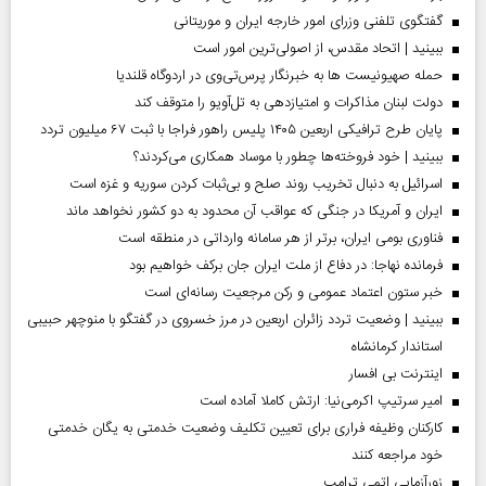
گفتگوی تلفنی وزرای امور خارجه ایران و موریتانی
ببینید | اتحاد مقدس، از اصولی‌ترین امور است
حمله صهیونیست ها به خبرنگار پرس‌تی‌وی در اردوگاه قلندیا
دولت لبنان مذاکرات و امتیازدهی به تل‌آویو را متوقف کند
پایان طرح ترافیکی اربعین ۱۴۰۵ پلیس راهور فراجا با ثبت ۶۷ میلیون تردد
ببینید | خود فروخته‌ها چطور با موساد همکاری می‌کردند؟
اسرائیل به دنبال تخریب روند صلح و بی‌ثبات کردن سوریه و غزه است
ایران و آمریکا در جنگی که عواقب آن محدود به دو کشور نخواهد ماند
فناوری بومی ایران، برتر از هر سامانه وارداتی در منطقه است
فرمانده نهاجا: در دفاع از ملت ایران جان برکف خواهیم بود
خبر ستون اعتماد عمومی و رکن مرجعیت رسانه‌ای است
ببینید | وضعیت تردد زائران اربعین در مرز خسروی در گفتگو با منوچهر حبیبی
استاندار کرمانشاه
اینترنت بی افسار
امیر سرتیپ اکرمی‌نیا: ارتش کاملا آماده است
کارکنان وظیفه فراری برای تعیین تکلیف وضعیت خدمتی به یگان خدمتی
خود مراجعه کنند
زورآزمایی اتمی ترامپ