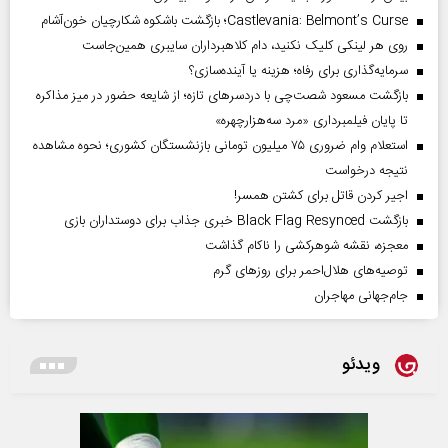
Castlevania: Belmont’s Curse؛ بازگشت باشکوه شکارچیان خون‌آشام
روی هر لینکی کلیک نکنید، دام کلاهبرداران سایبری همین‌جاست
سرمایه‌گذاری برای رفاه؛ هزینه یا آینده‌سازی؟
بازگشت مسعود شصت‌چی با دردسر‌های تازه؛ از شایعه حضور در میز مذاکره
تا پایان فیلمبرداری «مرد سه‌هزارچهره»
استعلام وام ضروری ۷۵ میلیون تومانی بازنشستگان کشوری؛ نحوه مشاهده
نتیجه درخواست
اجیر کردن قاتل برای کشتن همسر!
بازگشت Black Flag Resynced خبری جذاب برای دوستداران بازی
معجزه، نقشه شوهرکشی را ناکام گذاشت
توصیه‌های هلال‌احمر برای روز‌های گرم
جام‌جهانی مهاجران
ویدئو