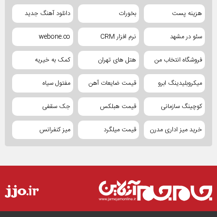
هزینه پست
بخورات
دانلود آهنگ جدید
سئو در مشهد
نرم افزار CRM
webone.co
فروشگاه انتخاب من
هتل های تهران
کمک به خیریه
میکروبلیدینگ ابرو
قیمت ضایعات آهن
مفتول سیاه
کوچینگ سازمانی
قیمت هبلکس
جک سقفی
خرید میز اداری مدرن
قیمت میلگرد
میز کنفرانس