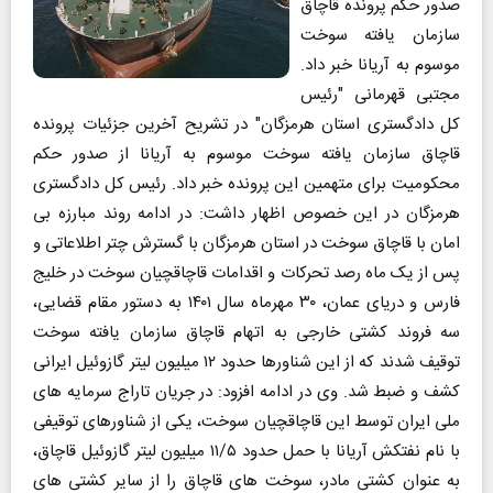
صدور حکم پرونده قاچاق
سازمان یافته سوخت
موسوم به آریانا خبر داد.
مجتبی قهرمانی "رئیس
کل دادگستری استان هرمزگان" در تشریح آخرین جزئیات پرونده
قاچاق سازمان یافته سوخت موسوم به آریانا از صدور حکم
محکومیت برای متهمین این پرونده خبر داد. رئیس کل دادگستری
هرمزگان در این خصوص اظهار داشت: در ادامه روند مبارزه بی
امان با قاچاق سوخت در استان هرمزگان با گسترش چتر اطلاعاتی و
پس از یک ماه رصد تحرکات و اقدامات قاچاقچیان سوخت در خلیج
فارس و دریای عمان، ۳۰ مهرماه سال ۱۴۰۱ به دستور مقام قضایی،
سه فروند کشتی خارجی به اتهام قاچاق سازمان یافته سوخت
توقیف شدند که از این شناورها حدود ۱۲ میلیون لیتر گازوئیل ایرانی
کشف و ضبط شد. وی در ادامه افزود: در جریان تاراج سرمایه های
ملی ایران توسط این قاچاقچیان سوخت، یکی از شناورهای توقیفی
با نام نفتکش آریانا با حمل حدود ۱۱/۵ میلیون لیتر گازوئیل قاچاق،
به عنوان کشتی مادر، سوخت های قاچاق را از سایر کشتی های