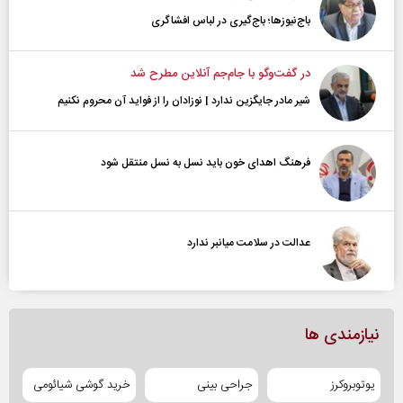
باج‌نیوزها؛ باج‌گیری در لباس افشاگری
در گفت‌و‌گو با جام‌جم آنلاین مطرح شد
شیر مادر جایگزین ندارد | نوزادان را از فواید آن محروم نکنیم
فرهنگ اهدای خون باید نسل به نسل منتقل شود
عدالت در سلامت میانبر ندارد
نیازمندی ها
یوتوبروکرز
جراحی بینی
خرید گوشی شیائومی