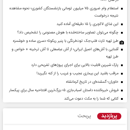
در سال ۲۰۲۶
استعلام وام ضروری ۷۵ میلیون تومانی بازنشستگان کشوری؛ نحوه مشاهده
نتیجه درخواست
این غذای لاکچری را ۱۵ دقیقه‌ای آماده کنید
چگونه می‌توان تصاویر ساخته‌شده با هوش مصنوعی را تشخیص داد؟
طرز تهیه تارت فلپ‌جک توت‌فرنگی با پنیر ریکوتا؛ دسری ساده و خوشمزه
آشنایی با آش‌های اصیل ایرانی؛ از آش عباسعلی تا آش ترخینه + خواص و
طرز تهیه
پارک شیرین قابلیت‌ بالایی برای اجرای پروژهای تفریحی دارد
مراقب باشید این بیماری عجیب و غریب را از کنه نگیرید!
خاوران؛ گمشده‌ای در تاریخ کرمانشاه
فروش خیره‌کننده داستان اسباب‌بازی ۵؛ بزرگ‌ترین افتتاحیه سال برای پیکسار
کتابی که شما را به مکث دعوت می‌کند
پربازدید
پربحث