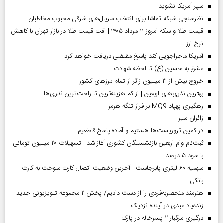
سپر آمریکا نشوید
نظرسنجی شبکه تماشا برای انتخاب سریال‌های شرقی محبوب مخاطبان
قیمت طلا و سکه امروز ۱۱ مرداد ۱۴۰۵ | افت قیمت طلا در بازار تهران با کاهش
نرخ ارز
آمریکا ماجراجویی کند پاسخ مقتضی دریافت خواهد کرد
عشق به حسین (ع) تا لحظه شهادت
خروج بیش از ۳ میلیون زائر از تمام مرز‌های کشور
بهترین نذری‌های اربعین | از کم هزینه‌ترین تا راحت‌ترین نذری‌ها
رهگیری پهپاد MQ9 بر فراز تنگه هرمز
‌زائران سبز
در کمین تروریست‌ها هستیم و آماده پاسخ قاطعیم
ثبت‌نام وام اربعین بازنشستگان کشوری آغاز شد | تسهیلات ۲۰ میلیون تومانی
با سود ۵ درصد
سهمیه ۶۰ لیتری پابرجاست | آخرین وضعیت اتصال کارت سوخت به کارت
بانکی
هنرمند منحصر‌به‌فردی را از دست دادیم/ پخش ۲ مجموعه تلویزیونی جدید
زنده‌یاد عبدی در آینده نزدیک
درگیری مرگبار ۲ پسرخاله در پارک