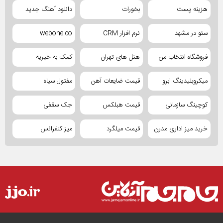
هزینه پست
بخورات
دانلود آهنگ جدید
سئو در مشهد
نرم افزار CRM
webone.co
فروشگاه انتخاب من
هتل های تهران
کمک به خیریه
میکروبلیدینگ ابرو
قیمت ضایعات آهن
مفتول سیاه
کوچینگ سازمانی
قیمت هبلکس
جک سقفی
خرید میز اداری مدرن
قیمت میلگرد
میز کنفرانس