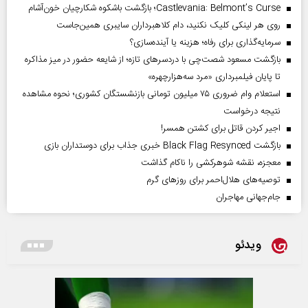
Castlevania: Belmont’s Curse؛ بازگشت باشکوه شکارچیان خون‌آشام
روی هر لینکی کلیک نکنید، دام کلاهبرداران سایبری همین‌جاست
سرمایه‌گذاری برای رفاه؛ هزینه یا آینده‌سازی؟
بازگشت مسعود شصت‌چی با دردسر‌های تازه؛ از شایعه حضور در میز مذاکره
تا پایان فیلمبرداری «مرد سه‌هزارچهره»
استعلام وام ضروری ۷۵ میلیون تومانی بازنشستگان کشوری؛ نحوه مشاهده
نتیجه درخواست
اجیر کردن قاتل برای کشتن همسر!
بازگشت Black Flag Resynced خبری جذاب برای دوستداران بازی
معجزه، نقشه شوهرکشی را ناکام گذاشت
توصیه‌های هلال‌احمر برای روز‌های گرم
جام‌جهانی مهاجران
ویدئو