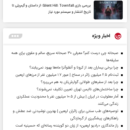
بررسی بازی Silent Hill: Townfall؛ از داستان و گیم‌پلی تا
تاریخ انتشار و سیستم مورد نیاز
اخبار ویژه
صبحانه چی درست کنم؟ معرفی ۳۰ صبحانه سریع، سالم و مقوی برای همه
سلیقه‌ها
چرا برخی بیماران بعد از کرونا و آنفلوآنزا ماه‌ها بهبود نمی‌یابند؟
ثبت‌نام ۲.۵ میلیون زائر در سماح | عبور ۱.۷ میلیون نفر از مرز‌های اربعین
چرا بعد از سفرهای طولانی گوارش‌تان به هم می‌ریزد؟
چرا ساختمان‌های ناایمن تهران تعیین تکلیف نمی‌شوند؟
آمار معلولیت در ایران | بیش از ۱۰.۵ میلیون نفر با محدودیت عملکردی
زندگی می‌کنند
توصیه‌های طب سنتی برای زائران اربعین | بهترین نوشیدنی ضد عطش و
راهکارهای پیشگیری از گرمازدگی
راز ماندگاری «رادیو اربعین» از زبان دو گوینده؛ رسانه‌ای که حسینیه است