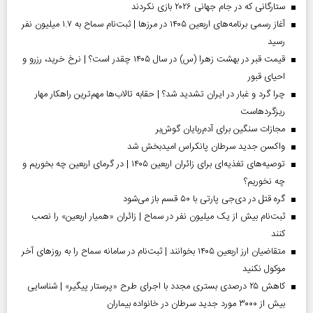
ستارگانی که در جام جهانی ۲۰۲۶ بازی نکردند
آغاز رسمی برنامه‌های اربعین ۱۴۰۵ در مرز‌ها | ثبت‌نام سماح به ۱.۷ میلیون نفر
رسید
قیمت قبر در بهشت زهرا (س) در سال ۱۴۰۵ چقدر است؟ | نرخ خرید، رزرو و
احیای قبور
چرا گرد و غبار در ایران تشدید شد؟ | حقابه تالاب‌ها مهم‌ترین راهکار مهار
ریزگردهاست
مجازات سنگین برای آدم‌ربایان گوش‌بر
واکسن جدید سرطان پانکراس امیدبخش شد
توصیه‌های تغذیه‌ای برای زائران اربعین ۱۴۰۵ | در گرمای اربعین چه بخوریم و
چه نخوریم؟
گره قتل در دی‌جی پارتی با ۵۰ قسم باز می‌شود
ثبت‌نام بیش از یک میلیون نفر در سماح | زائران «همیار اربعین» را نصب
کنند
متقاضیان ارز اربعین ۱۴۰۵ بخوانند | ثبت‌نام در سامانه سماح را به روز‌های آخر
موکول نکنید
کاهش ۲۵ درصدی بستری مجدد با اجرای طرح «پرستار پیگیر» | شناسایی
بیش از ۳۰۰۰ مورد جدید سرطان در خانواده بیماران