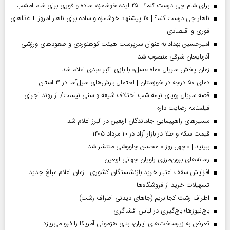
برای شام چی درست کنم؟ | ۲۵ ایده خوشمزه، ساده و فوری برای شام امشب
ناهار چی درست کنم؟ | ۲۰ پیشنهاد خوشمزه و ساده برای ناهار امروز + غذاهای
فوری و اقتصادی
امیرحسین بهداد به عنوان سرپرست هیئت کوهنوردی و صعودهای ورزشی
آذربایجان شرقی منصوب شد
زمان پخش سریال «ماه عسل» با بازی اکبر عبدی اعلام شد
دمای ۵۰ درجه در خوزستان | احتمال بارش‌های سیل‌آسا در ۳ استان
قصه سریال رویای نیمه شب اختلاف شیعه و سنی نیست/ از روند اجرای
فیلمنامه رضایت دارم
مسیر‌های راهپیمایی جاماندگان اربعین در البرز اعلام شد
قیمت سکه و طلا در بازار آزاد در ۱۰ مرداد ۱۴۰۵
ببینید | «چهل روز » محسن چاووشی منتشر شد
رسانه‌های برون‌مرزی راویان جهانی اربعین
افزایش سقف اعتبار خرید بازنشستگان کشوری | زمان اعلام مبلغ جدید
تسهیلات خرید از فروشگاه‌ها
اطراف رشت کجا بریم (جاهای دیدنی اطراف رشت)
باج‌نیوزها؛ باج‌گیری در لباس افشاگری
تعرض به زیرساخت‌های ایران، بنای هژمونی آمریکا را فرو می‌ریزد