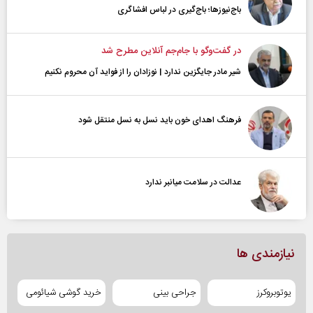
باج‌نیوزها؛ باج‌گیری در لباس افشاگری
در گفت‌و‌گو با جام‌جم آنلاین مطرح شد
شیر مادر جایگزین ندارد | نوزادان را از فواید آن محروم نکنیم
فرهنگ اهدای خون باید نسل به نسل منتقل شود
عدالت در سلامت میانبر ندارد
نیازمندی ها
یوتوبروکرز
جراحی بینی
خرید گوشی شیائومی