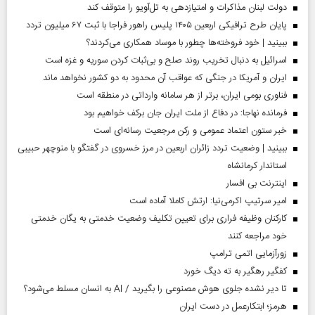
دولت لبنان مذاکرات و امتیازدهی به تل‌آویو را متوقف کند
پایان طرح ترافیکی اربعین ۱۴۰۵ پلیس راهور فراجا با ثبت ۶۷ میلیون تردد
ببینید | خود فروخته‌ها چطور با موساد همکاری می‌کردند؟
اسرائیل به دنبال تخریب روند صلح و بی‌ثبات کردن سوریه و غزه است
ایران و آمریکا در جنگی که عواقب آن محدود به دو کشور نخواهد ماند
فناوری بومی ایران، برتر از هر سامانه وارداتی در منطقه است
فرمانده نهاجا: در دفاع از ملت ایران جان برکف خواهیم بود
خبر ستون اعتماد عمومی و رکن مرجعیت رسانه‌ای است
ببینید | وضعیت تردد زائران اربعین در مرز خسروی در گفتگو با منوچهر حبیبی
استاندار کرمانشاه
اینترنت بی افسار
امیر سرتیپ اکرمی‌نیا: ارتش کاملا آماده است
کارکنان وظیفه فراری برای تعیین تکلیف وضعیت خدمتی به یگان خدمتی
خود مراجعه کنند
زورآزمایی اتمی ترامپ
کفگیر رهگیر به ته دیگ خورد
تا دیر نشده جلوی هوش مصنوعی را بگیرید / AI به انسان مسلط می‌شود؟
هرمز؛ ابتکارعمل در دست ایران