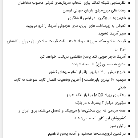
نظرسنجی شبکه تماشا برای انتخاب سریال‌های شرقی محبوب مخاطبان
رسانه‌های برون‌مرزی راویان جهانی اربعین
باج‌نیوزها؛ باج‌گیری در لباس افشاگری
تعرض به زیرساخت‌های ایران، بنای هژمونی آمریکا را فرو می‌ریزد
سپر آمریکا نشوید
قیمت طلا و سکه امروز ۱۱ مرداد ۱۴۰۵ | افت قیمت طلا در بازار تهران با کاهش
نرخ ارز
آمریکا ماجراجویی کند پاسخ مقتضی دریافت خواهد کرد
عشق به حسین (ع) تا لحظه شهادت
خروج بیش از ۳ میلیون زائر از تمام مرز‌های کشور
سهمیه ۶۰ لیتری پابرجاست | آخرین وضعیت اتصال کارت سوخت به کارت
بانکی
رهگیری پهپاد MQ9 بر فراز تنگه هرمز
درگیری مرگبار ۲ پسرخاله در پارک
همه مردمی که این سختی‌ها را می‌بینند و تحمل می‌کنند، برای ایران و
کشورشان این کاررا انجام می‌دهند
‌زائران سبز
در کمین تروریست‌ها هستیم و آماده پاسخ قاطعیم