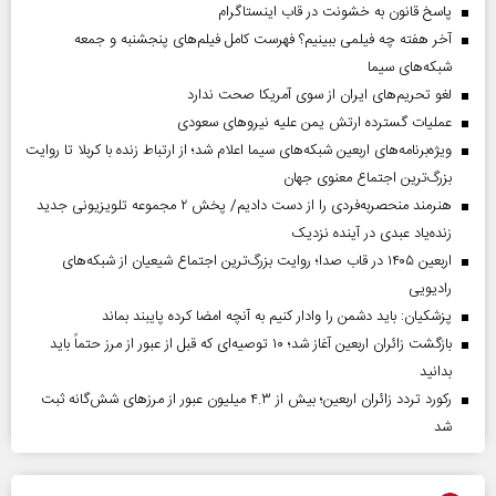
پاسخ قانون به خشونت در قاب اینستاگرام
آخر هفته چه فیلمی ببینیم؟ فهرست کامل فیلم‌های پنجشنبه و جمعه
شبکه‌های سیما
لغو تحریم‌های ایران از سوی آمریکا صحت ندارد
عملیات گسترده ارتش یمن علیه نیروهای سعودی
ویژه‌برنامه‌های اربعین شبکه‌های سیما اعلام شد؛ از ارتباط زنده با کربلا تا روایت
بزرگ‌ترین اجتماع معنوی جهان
هنرمند منحصر‌به‌فردی را از دست دادیم/ پخش ۲ مجموعه تلویزیونی جدید
زنده‌یاد عبدی در آینده نزدیک
اربعین ۱۴۰۵ در قاب صدا؛ روایت بزرگ‌ترین اجتماع شیعیان از شبکه‌های
رادیویی
پزشکیان: باید دشمن را وادار کنیم به آنچه امضا کرده پایبند بماند
بازگشت زائران اربعین آغاز شد؛ ۱۰ توصیه‌ای که قبل از عبور از مرز حتماً باید
بدانید
رکورد تردد زائران اربعین؛ بیش از ۴.۳ میلیون عبور از مرزهای شش‌گانه ثبت
شد