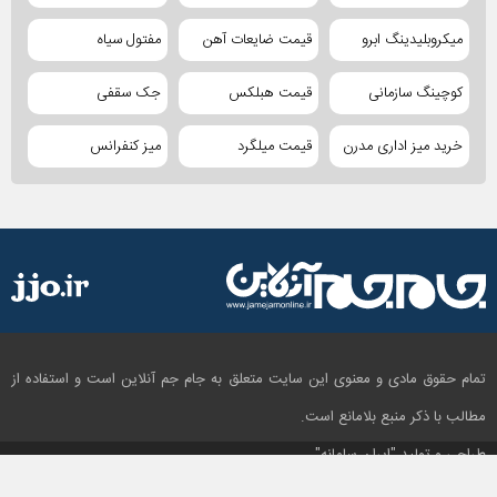
میکروبلیدینگ ابرو
قیمت ضایعات آهن
مفتول سیاه
کوچینگ سازمانی
قیمت هبلکس
جک سقفی
خرید میز اداری مدرن
قیمت میلگرد
میز کنفرانس
تمام حقوق مادی و معنوی این سایت متعلق به جام جم آنلاین است و استفاده از
مطالب با ذکر منبع بلامانع است.
طراحی و تولید
"ایران سامانه"