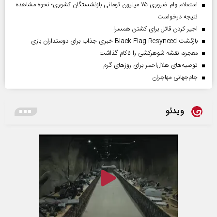
استعلام وام ضروری ۷۵ میلیون تومانی بازنشستگان کشوری؛ نحوه مشاهده
نتیجه درخواست
اجیر کردن قاتل برای کشتن همسر!
بازگشت Black Flag Resynced خبری جذاب برای دوستداران بازی
معجزه، نقشه شوهرکشی را ناکام گذاشت
توصیه‌های هلال‌احمر برای روز‌های گرم
جام‌جهانی مهاجران
ویدئو