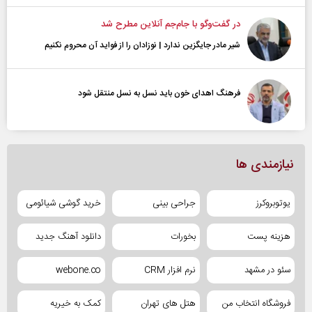
در گفت‌و‌گو با جام‌جم آنلاین مطرح شد
شیر مادر جایگزین ندارد | نوزادان را از فواید آن محروم نکنیم
فرهنگ اهدای خون باید نسل به نسل منتقل شود
نیازمندی ها
یوتوبروکرز
جراحی بینی
خرید گوشی شیائومی
هزینه پست
بخورات
دانلود آهنگ جدید
سئو در مشهد
نرم افزار CRM
webone.co
فروشگاه انتخاب من
هتل های تهران
کمک به خیریه