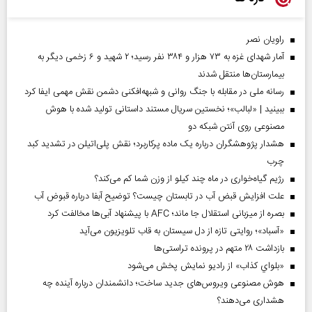
راویان نصر
آمار شهدای غزه به ۷۳ هزار و ۳۸۴ نفر رسید؛ ۲ شهید و ۶ زخمی دیگر به
بیمارستان‌ها منتقل شدند
رسانه ملی در مقابله با جنگ روانی و شبهه‌افکنی دشمن نقش مهمی ایفا کرد
ببینید | «لبالب»؛ نخستین سریال مستند داستانی تولید شده با هوش
مصنوعی روی آنتن شبکه دو
هشدار پژوهشگران درباره یک ماده پرکاربرد؛ نقش پلی‌اتیلن در تشدید کبد
چرب
رژیم گیاه‌خواری در ماه چند کیلو از وزن شما کم می‌کند؟
علت افزایش قبض آب در تابستان چیست؟ توضیح آبفا درباره قبوض آب
بصره از میزبانی استقلال جا ماند؛ AFC با پیشنهاد آبی‌ها مخالفت کرد
«آسباد»؛ روایتی تازه از دل سیستان به قاب تلویزیون می‌آید
بازداشت ۲۸ متهم در پرونده تراستی‌ها
«بلواي کذاب» از رادیو نمایش پخش می‌شود
هوش مصنوعی ویروس‌های جدید ساخت؛ دانشمندان درباره آینده چه
هشداری می‌دهند؟