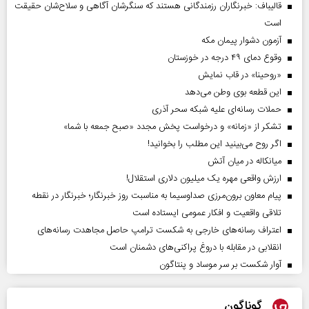
قالیباف: خبرنگاران رزمندگانی هستند که سنگرشان آگاهی و سلاح‌شان حقیقت
است
آزمون دشوار پیمان مکه
وقوع دمای ۴۹ درجه در خوزستان
«روحینا» در قاب نمایش
این قطعه بوی وطن می‌دهد
حملات رسانه‌ای علیه شبکه سحر آذری
تشکر از «زمانه» و درخواست پخش مجدد «صبح جمعه با شما»
اگر روح می‌بینید این مطلب را بخوانید!
میانکاله در میان آتش
ارزش واقعی مهره یک میلیون دلاری استقلال!
پیام معاون برون‌مرزی صداوسیما به مناسبت روز خبرنگار؛ خبرنگار در نقطه
تلاقی واقعیت و افکار عمومی ایستاده است
اعتراف رسانه‌های خارجی به شکست ترامپ حاصل مجاهدت رسانه‌های
انقلابی در مقابله با دروغ پراکنی‌های دشمنان است
آوار شکست بر سر موساد و پنتاگون
گوناگون