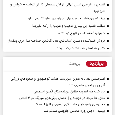
آشنایی با آش‌های اصیل ایرانی؛ از آش عباسعلی تا آش ترخینه + خواص و
طرز تهیه
پارک شیرین قابلیت‌ بالایی برای اجرای پروژهای تفریحی دارد
مراقب باشید این بیماری عجیب و غریب را از کنه نگیرید!
خاوران؛ گمشده‌ای در تاریخ کرمانشاه
فروش خیره‌کننده داستان اسباب‌بازی ۵؛ بزرگ‌ترین افتتاحیه سال برای پیکسار
کتابی که شما را به مکث دعوت می‌کند
پربازدید
پربحث
امیرحسین بهداد به عنوان سرپرست هیئت کوهنوردی و صعودهای ورزشی
آذربایجان شرقی منصوب شد
پرداخت مابه‌التفاوت حقوق بازنشستگان تأمین اجتماعی
دمای ۵۰ درجه در خوزستان | احتمال بارش‌های سیل‌آسا در ۳ استان
مسیر‌های راهپیمایی جاماندگان اربعین در البرز اعلام شد
ببینید | «چهل روز » محسن چاووشی منتشر شد