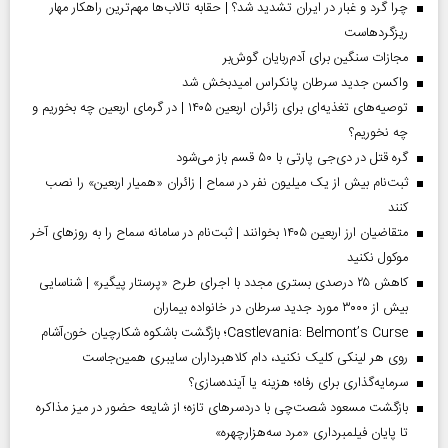
چرا گرد و غبار در ایران تشدید شد؟ | حقابه تالاب‌ها مهم‌ترین راهکار مهار
ریزگردهاست
مجازات سنگین برای آدم‌ربایان گوش‌بر
واکسن جدید سرطان پانکراس امیدبخش شد
توصیه‌های تغذیه‌ای برای زائران اربعین ۱۴۰۵ | در گرمای اربعین چه بخوریم و
چه نخوریم؟
گره قتل در دی‌جی پارتی با ۵۰ قسم باز می‌شود
ثبت‌نام بیش از یک میلیون نفر در سماح | زائران «همیار اربعین» را نصب
کنند
متقاضیان ارز اربعین ۱۴۰۵ بخوانند | ثبت‌نام در سامانه سماح را به روز‌های آخر
موکول نکنید
کاهش ۲۵ درصدی بستری مجدد با اجرای طرح «پرستار پیگیر» | شناسایی
بیش از ۳۰۰۰ مورد جدید سرطان در خانواده بیماران
Castlevania: Belmont’s Curse؛ بازگشت باشکوه شکارچیان خون‌آشام
روی هر لینکی کلیک نکنید، دام کلاهبرداران سایبری همین‌جاست
سرمایه‌گذاری برای رفاه؛ هزینه یا آینده‌سازی؟
بازگشت مسعود شصت‌چی با دردسر‌های تازه؛ از شایعه حضور در میز مذاکره
تا پایان فیلمبرداری «مرد سه‌هزارچهره»