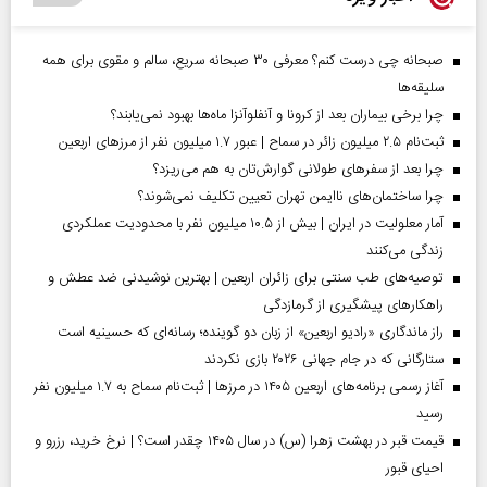
صبحانه چی درست کنم؟ معرفی ۳۰ صبحانه سریع، سالم و مقوی برای همه
سلیقه‌ها
چرا برخی بیماران بعد از کرونا و آنفلوآنزا ماه‌ها بهبود نمی‌یابند؟
ثبت‌نام ۲.۵ میلیون زائر در سماح | عبور ۱.۷ میلیون نفر از مرز‌های اربعین
چرا بعد از سفرهای طولانی گوارش‌تان به هم می‌ریزد؟
چرا ساختمان‌های ناایمن تهران تعیین تکلیف نمی‌شوند؟
آمار معلولیت در ایران | بیش از ۱۰.۵ میلیون نفر با محدودیت عملکردی
زندگی می‌کنند
توصیه‌های طب سنتی برای زائران اربعین | بهترین نوشیدنی ضد عطش و
راهکارهای پیشگیری از گرمازدگی
راز ماندگاری «رادیو اربعین» از زبان دو گوینده؛ رسانه‌ای که حسینیه است
ستارگانی که در جام جهانی ۲۰۲۶ بازی نکردند
آغاز رسمی برنامه‌های اربعین ۱۴۰۵ در مرز‌ها | ثبت‌نام سماح به ۱.۷ میلیون نفر
رسید
قیمت قبر در بهشت زهرا (س) در سال ۱۴۰۵ چقدر است؟ | نرخ خرید، رزرو و
احیای قبور