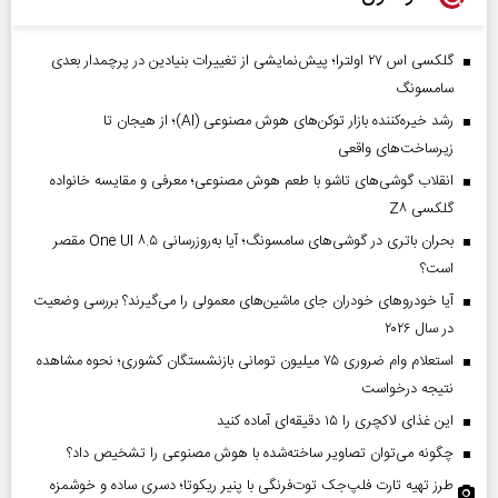
گلکسی اس ۲۷ اولترا؛ پیش‌نمایشی از تغییرات بنیادین در پرچمدار بعدی
سامسونگ
رشد خیره‌کننده بازار توکن‌های هوش مصنوعی (AI)؛ از هیجان تا
زیرساخت‌های واقعی
انقلاب گوشی‌های تاشو‌ با طعم هوش مصنوعی؛ معرفی و مقایسه خانواده
گلکسی Z۸
بحران باتری در گوشی‌های سامسونگ؛ آیا به‌روزرسانی One UI ۸.۵ مقصر
است؟
آیا خودروهای خودران جای ماشین‌های معمولی را می‌گیرند؟ بررسی وضعیت
در سال ۲۰۲۶
استعلام وام ضروری ۷۵ میلیون تومانی بازنشستگان کشوری؛ نحوه مشاهده
نتیجه درخواست
این غذای لاکچری را ۱۵ دقیقه‌ای آماده کنید
چگونه می‌توان تصاویر ساخته‌شده با هوش مصنوعی را تشخیص داد؟
طرز تهیه تارت فلپ‌جک توت‌فرنگی با پنیر ریکوتا؛ دسری ساده و خوشمزه