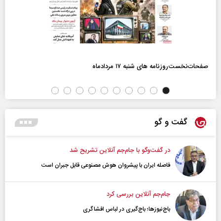
صفحات‌نخست‌روزنامه ها‌ی شنبه ۱۷ مردادماه
گفت و گو
در گفت‌و‌گو با جام‌جم آنلاین تشریح شد
فاصله ایران با پیشرو‌ان هوش مصنوعی قابل جبران است
جام‌جم آنلاین بررسی کرد
باج‌نیوزها؛ باج‌گیری در لباس افشاگری