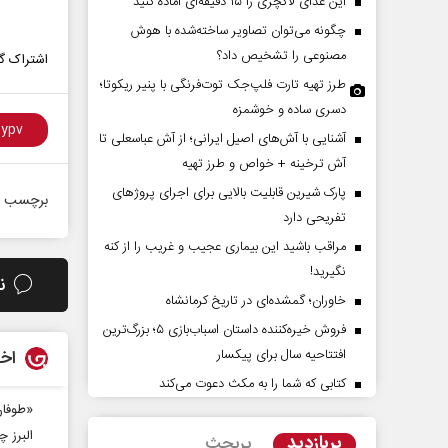
این غذای لاکچری را ۱۵ دقیقه‌ای آماده کنید
چگونه می‌توان تصاویر ساخته‌شده با هوش
مصنوعی را تشخیص داد؟
اشتراک گذ
طرز تهیه تارت فلپ‌جک توت‌فرنگی با پنیر ریکوتا؛
دسری ساده و خوشمزه
آشنایی با آش‌های اصیل ایرانی؛ از آش عباسعلی تا
آش ترخینه + خواص و طرز تهیه
پارک شیرین قابلیت‌ بالایی برای اجرای پروژهای
برچسب ه
پشت‌پرده تهدیدات کوتاه‏‌مدت و
اربعین نماد مقاومت در 
تفریحی دارد
ادعا‌های خلاف واقع آمریکا
استکبار‌
مراقب باشید این بیماری عجیب و غریب را از کنه
نگیرید!
‌نمین - تحلیلگر مسائل سیاسی
رحمت‌الله نوروزی - عضو کمیسیون اج
ن
خاوران؛ گمشده‌ای در تاریخ کرمانشاه
مجلس
فروش خیره‌کننده داستان اسباب‌بازی ۵؛ بزرگ‌ترین
افتتاحیه سال برای پیکسار
اخب
کتابی که شما را به مکث دعوت می‌کند
«طوفان
البرز 
پربازدید
پربحث