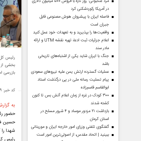
مرد عنکبوتی: روز تازه با فروش ۵۰۰ میلیون دلاری
در آمریکا رکوردشکنی کرد
فاصله ایران با پیشرو‌ان هوش مصنوعی قابل
جبران است
واقعیت‌ها را بپذیرید و به تعهدات خود عمل کنید
اعلام جزئیات ثبت ادعا، تهیه نقشه UTM و ارائه
مادر سند
جنگ با ایران شاید یکی از اشتباه‌های تاریخی
رئیس کل 
باشد
بخشی از 
عملیات گسترده ارتش یمن علیه نیروهای سعودی
بازرسی ا
پیام تسلیت رسانه ملی در پی درگذشت استاد
ابوالقاسم قاسم‌زاده
کد خبر: ۱۴۲۵۴۹۹
۳۰۰ کودک در غزه از زمان اعلام آتش بس تا کنون
کشته شدند
به گزارش
بازداشت ۲۱ مزدور موساد و ۴ شرور مسلح در
حضور رئی
استان کرمان
حسین فاض
گفتگوی تلفنی وزرای امور خارجه ایران و موریتانی
شهدا را 
ببینید | اتحاد مقدس، از اصولی‌ترین امور است
رئیس کل 