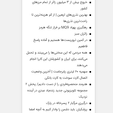
خروج بیش از ۳ میلیون زائر از تمام مرز‌های
کشور
بهترین نذری‌های اربعین | از کم هزینه‌ترین تا
راحت‌ترین نذری‌ها
رهگیری پهپاد MQ9 بر فراز تنگه هرمز
‌زائران سبز
در کمین تروریست‌ها هستیم و آماده پاسخ
قاطعیم
همه مردمی که این سختی‌ها را می‌بینند و تحمل
می‌کنند، برای ایران و کشورشان این کاررا انجام
می‌دهند
سهمیه ۶۰ لیتری پابرجاست | آخرین وضعیت
اتصال کارت سوخت به کارت بانکی
هنرمند منحصر‌به‌فردی را از دست دادیم/ پخش ۲
مجموعه تلویزیونی جدید زنده‌یاد عبدی در آینده
نزدیک
درگیری مرگبار ۲ پسرخاله در پارک
پزشکیان: باید دشمن را وادار کنیم به آنچه امضا