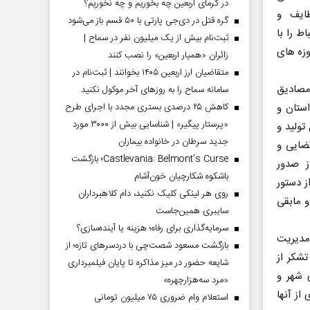
در گرمای اربعین چه بخوریم و چه نخوریم؟
ظایف و
گره قتل در دی‌جی پارتی با ۵۰ قسم باز می‌شود
ط را با
ثبت‌نام بیش از یک میلیون نفر در سماح |
وزه های
زائران «همیار اربعین» را نصب کنند
متقاضیان ارز اربعین ۱۴۰۵ بخوانند | ثبت‌نام در
 مصادیق
سامانه سماح را به روز‌های آخر موکول نکنید
ستان و
کاهش ۲۵ درصدی بستری مجدد با اجرای طرح
«پرستار پیگیر» | شناسایی بیش از ۳۰۰۰ مورد
تولید و
جدید سرطان در خانواده بیماران
ضایی و
Castlevania: Belmont’s Curse؛ بازگشت
ز صدور
باشکوه شکارچیان خون‌آشام
پس از دستور
روی هر لینکی کلیک نکنید، دام کلاهبرداران
و مابقی
سایبری همین‌جاست
سرمایه‌گذاری برای رفاه؛ هزینه یا آینده‌سازی؟
مدیریت
بازگشت مسعود شصت‌چی با دردسر‌های تازه؛ از
شکر از
شایعه حضور در میز مذاکره تا پایان فیلمبرداری
 شهر و
«مرد سه‌هزارچهره»
ز آنها
استعلام وام ضروری ۷۵ میلیون تومانی