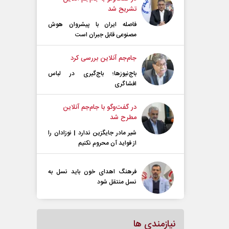
تشریح شد
فاصله ایران با پیشرو‌ان هوش
مصنوعی قابل جبران است
جام‌جم آنلاین بررسی کرد
باج‌نیوزها؛ باج‌گیری در لباس
افشاگری
در گفت‌و‌گو با جام‌جم آنلاین
مطرح شد
شیر مادر جایگزین ندارد | نوزادان را
از فواید آن محروم نکنیم
فرهنگ اهدای خون باید نسل به
نسل منتقل شود
نیازمندی ها