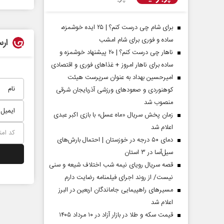
برای شام چی درست کنم؟ | ۲۵ ایده خوشمزه،
ساده و فوری برای شام امشب
ارس
ناهار چی درست کنم؟ | ۲۰ پیشنهاد خوشمزه و
ساده برای ناهار امروز + غذاهای فوری و اقتصادی
امیرحسین بهداد به عنوان سرپرست هیئت
کوهنوردی و صعودهای ورزشی آذربایجان شرقی
منصوب شد
زمان پخش سریال «ماه عسل» با بازی اکبر عبدی
اعلام شد
مردادماه
صفحات نخست روزنامه ها‌ی‌سه‌شنبه ۶ مردادماه
صفحات
دمای ۵۰ درجه در خوزستان | احتمال بارش‌های
سیل‌آسا در ۳ استان
قصه سریال رویای نیمه شب اختلاف شیعه و سنی
نیست/ از روند اجرای فیلمنامه رضایت دارم
مسیر‌های راهپیمایی جاماندگان اربعین در البرز
اعلام شد
قیمت سکه و طلا در بازار آزاد در ۱۰ مرداد ۱۴۰۵