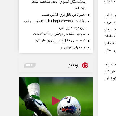
 حدود و
بازنشستگان کشوری؛ نحوه مشاهده نتیجه
درخواست
اجیر کردن قاتل برای کشتن همسر!
از این
بازگشت Black Flag Resynced خبری جذاب
 سببی و
برای دوستداران بازی
با برخی
معجزه، نقشه شوهرکشی را ناکام گذاشت
تخلفات
توصیه‌های هلال‌احمر برای روز‌های گرم
 قضایی
جام‌جهانی مهاجران
 استان
در خصوص
ویدئو
بخش‌های
قوع این