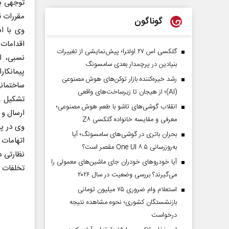
توجهی به
مقررات ق
گوناگون
وی با ا
اقدامات 
گلکسی اس ۲۷ اولترا؛ پیش‌نمایشی از تغییرات
نسبی، اع
بنیادین در پرچمدار بعدی سامسونگ
پیمانکا
رشد خیره‌کننده بازار توکن‌های هوش مصنوعی
ساختمان
(AI)؛ از هیجان تا زیرساخت‌های واقعی
تشکیل و
انقلاب گوشی‌های تاشو‌ با طعم هوش مصنوعی؛
ارسال و 
معرفی و مقایسه خانواده گلکسی Z۸
وی در پا
بحران باتری در گوشی‌های سامسونگ؛ آیا
اتهامات 
به‌روزرسانی One UI ۸.۵ مقصر است؟
نظارتی د
آیا خودروهای خودران جای ماشین‌های معمولی را
تخلفات ج
می‌گیرند؟ بررسی وضعیت در سال ۲۰۲۶
استعلام وام ضروری ۷۵ میلیون تومانی
بازنشستگان کشوری؛ نحوه مشاهده نتیجه
درخواست