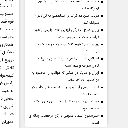
حمله صهیونیست ها به خبرنگار پرس‌تی‌وی در
با دستگ
اردوگاه قلندیا
مسئولیت‌
دولت لبنان مذاکرات و امتیازدهی به تل‌آویو را
قوه قضائ
متوقف کند
مرتبط به
پایان طرح ترافیکی اربعین ۱۴۰۵ پلیس راهور
وی شناسا
فراجا با ثبت ۶۷ میلیون تردد
همکاری 
ببینید | خود فروخته‌ها چطور با موساد همکاری
می‌کردند؟
تشکیل کم
اسرائیل به دنبال تخریب روند صلح و بی‌ثبات
توزیع ا
کردن سوریه و غزه است
تلاش ش
ایران و آمریکا در جنگی که عواقب آن محدود به
دو کشور نخواهد ماند
رئیس قوه
فناوری بومی ایران، برتر از هر سامانه وارداتی در
به حبس 
منطقه است
بخش دیگ
فرمانده نهاجا: در دفاع از ملت ایران جان برکف
شهری در
خواهیم بود
خدمات ا
خبر ستون اعتماد عمومی و رکن مرجعیت رسانه‌ای
مدیران 
است