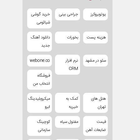
یوتوبروکرز
جراحی بینی
خرید گوشی
شیائومی
هزینه پست
بخورات
دانلود آهنگ
جدید
سئو در مشهد
نرم افزار
webone.co
CRM
فروشگاه
انتخاب من
هتل های
کمک به
میکروبلیدینگ
تهران
خیریه
ابرو
قیمت
مفتول سیاه
کوچینگ
ضایعات آهن
سازمانی