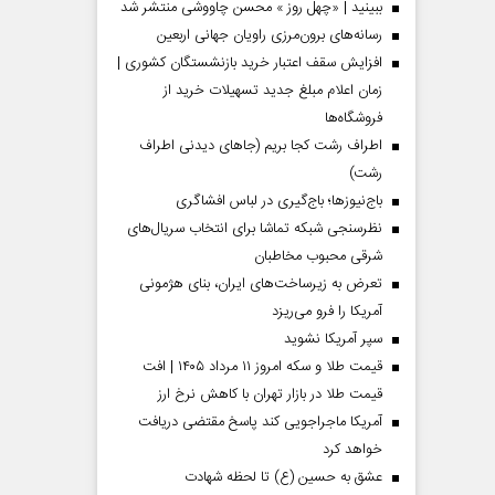
ببینید | «چهل روز » محسن چاووشی منتشر شد
رسانه‌های برون‌مرزی راویان جهانی اربعین
افزایش سقف اعتبار خرید بازنشستگان کشوری |
زمان اعلام مبلغ جدید تسهیلات خرید از
فروشگاه‌ها
اطراف رشت کجا بریم (جاهای دیدنی اطراف
رشت)
باج‌نیوزها؛ باج‌گیری در لباس افشاگری
نظرسنجی شبکه تماشا برای انتخاب سریال‌های
شرقی محبوب مخاطبان
تعرض به زیرساخت‌های ایران، بنای هژمونی
آمریکا را فرو می‌ریزد
سپر آمریکا نشوید
قیمت طلا و سکه امروز ۱۱ مرداد ۱۴۰۵ | افت
قیمت طلا در بازار تهران با کاهش نرخ ارز
آمریکا ماجراجویی کند پاسخ مقتضی دریافت
خواهد کرد
عشق به حسین (ع) تا لحظه شهادت