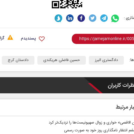
اری :
گزا
پسندیدم
ا:
دادگستری البرز
حسین فاضلی هریکندی
دادستان کرج
برابر
از باتلاق انرژی تا بن‌بست ترامپ
حکا
نرگس
تماعی
رضا سپهوند - سخنگوی کمیسیون انرژی مجلس
ظرات کاربران
ار مرتبط
 الاقصی» خواری و زوال صهیونیست‌ها را نزدیک‌تر کرد
چشم انتظار نامگذاری روز خود به صورت رسمی