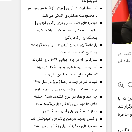
نمی‌شوند؟
آمار معلولیت در ایران | بیش از ۱۰.۵ میلیون نفر
با محدودیت عملکردی زندگی می‌کنند
توصیه‌های طب سنتی برای زائران اربعین |
بهترین نوشیدنی ضد عطش و راهکارهای
پیشگیری از گرمازدگی
راز ماندگاری «رادیو اربعین» از زبان دو گوینده؛
رسانه‌ای که حسینیه است
گفت: در
ستارگانی که در جام جهانی ۲۰۲۶ بازی نکردند
داره کل
آغاز رسمی برنامه‌های اربعین ۱۴۰۵ در مرز‌ها |
ثبت‌نام سماح به ۱.۷ میلیون نفر رسید
قیمت قبر در بهشت زهرا (س) در سال ۱۴۰۵
چقدر است؟ | نرخ خرید، رزرو و احیای قبور
چرا گرد و غبار در ایران تشدید شد؟ | حقابه
 که با
تالاب‌ها مهم‌ترین راهکار مهار ریزگردهاست
گزار شد
مجازات سنگین برای آدم‌ربایان گوش‌بر
و خاطره
واکسن جدید سرطان پانکراس امیدبخش شد
توصیه‌های تغذیه‌ای برای زائران اربعین ۱۴۰۵ |
انتظامی